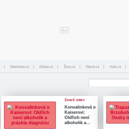
Maminka.cz
Dáma.cz
Ženy.cz
iSport.cz
Auto.cz
ŽHAVÉ DRBY
Konvalinková o
Kaiserovi:
Oldřich není
alkoholik a…