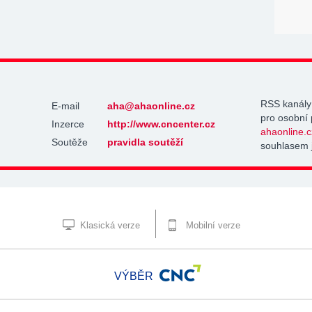
RSS kanály
E-mail
aha@ahaonline.cz
pro osobní 
Inzerce
http://www.cncenter.cz
ahaonline.c
Soutěže
pravidla soutěží
souhlasem 
Klasická verze
Mobilní verze
VÝBĚR