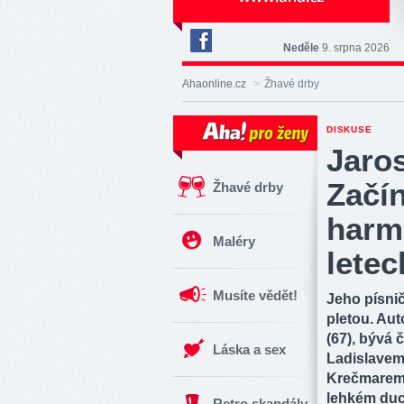
Neděle
9. srpna 2026
Deník
Aha!
Ahaonline.cz
>
Žhavé drby
na
Facebooku
DISKUSE
Jaros
Začín
Žhavé drby
harm
Maléry
letec
Musíte vědět!
Jeho písnič
pletou. Aut
(67), bývá
Láska a sex
Ladislavem
Krečmarem 
lehkém duc
Retro skandály