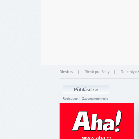
Blesk.cz
Blesk pro ženy
Recepty.cz
Registrace
|
Zapomenuté heslo