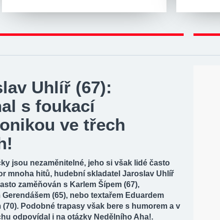
lav Uhlíř (67):
al s foukací
onikou ve třech
h!
ky jsou nezaměnitelné, jeho si však lidé často
or mnoha hitů, hudební skladatel Jaroslav Uhlíř
 často zaměňován s Karlem Šípem (67),
 Gerendášem (65), nebo textařem Eduardem
(70). Podobné trapasy však bere s humorem a v
hu odpovídal i na otázky Nedělního Aha!.