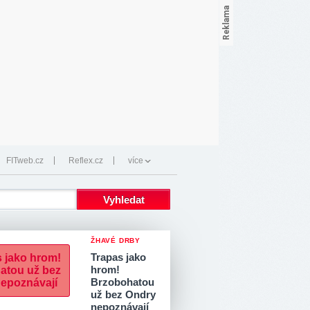
FITweb.cz
Reflex.cz
více
ŽHAVÉ DRBY
Trapas jako
hrom!
Brzobohatou
už bez Ondry
nepoznávají