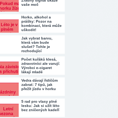
Zrádný signál ukáže
vaše moč
Horko, alkohol a
prášky: Pozor na
kombinaci, která může
uškodit!
Jak vybrat barvu,
která vám bude
slušet? Tohle je
rozhodující
Počet kuřáků klesá,
zdravotníci ale varují:
Výrobci e-cigaret
lákají mladé
Vedra dávají řidičům
zabrat: 7 tipů, jak
přežít jízdu v horku
5 rad pro vlasy plné
lesku: Jak si užít léto
bez zničených kadeří