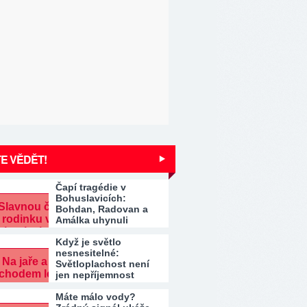
E VĚDĚT!
Čapí tragédie v
Bohuslavicích:
Bohdan, Radovan a
Amálka uhynuli
Když je světlo
nesnesitelné:
Světloplachost není
jen nepříjemnost
Máte málo vody?