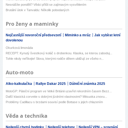
Nesnášíte pondělí? Vědci přišli se zajímavým vysvětlením
Brutální útok v Tanvaldu: Několik pobodaných
Pro ženy a maminky
Nejčastější novoroční předsevzetí
Miminko a mráz
Jak vybírat letní
dovolenou
Okurková limonáda
RECEPT: Kynutý švestkový koláč s drobenkou. Klasika, se kterou zaboduj...
Tohle nikdy neříkejte! Slova, kterými rodiče dětem ubližují ze všeho n...
Auto-moto
Alko-kalkulačka
Rallye Dakar 2025
Dálniční známka 2025
MotoGP: Páteční program ve Velké Británii uzavřel rekordním časem Bezz...
Další klasická corvette s dobrými jízdními vlastnostmi? Mitsuoka znovu...
Problémy Cadillacu s brzdami souvisí podle Bottase s jejich chlazením
Věda a technika
Nejlepší chytré hodinky
Nejlepší telefony
Nejlepší VPN – srovnání