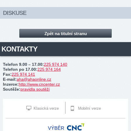
DISKUSE
Zpět na titulní stranu
KONTAKTY
Telefon 9.00 – 17.00
:
225 974 140
Telefon po 17.00
:
225 974 164
Fax
:
225 974 141
E-mail
:
aha@ahaonline.cz
Inzerce
:
http://www.cncenter.cz
Soutěže
:
pravidla soutěží
Klasická verze
Mobilní verze
VÝBĚR