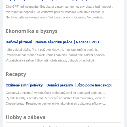
ChatGPT teď neunavíte. Bezplatná verze má neomezený chat a lepší model...
Microsoft se nepoučil. Ve Windows potichu instaluje OneDrive Photos, k...
Netflix a další na víkend: nový Ted Lasso a akční Lioness. Ale předevš...
Ekonomika a byznys
Daňové přiznání
Novela zákoníku práce
Nadace EPCG
Itálie vyklízí pláže. První plážové kluby mizí, turisté změnu pocítí b...
Potenciální zachránce Soleku zrušil nabídku. Zadlužené solární společn...
V bratislavské rafinerii Slovnaft hořela nádrž, výbuch otřásl okolím
Recepty
Oblíbené zimní polévky
Domácí pekárny
Jídlo podle horoskopu
Cuketová zmrzlina? Vyzkoušejte nečekaný letní hit a geniální způsob, j...
Rychlé buchty s broskvemi: 5 receptů na sladké letní moučníky, které m...
Oopsie bread: Proteinové pečivo lehké jako obláček zvládnete připravit...
Hobby a zábava