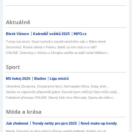
Aktuálně
Blesk Vánoce
Kalendář svátků 2025
INFO.cz
Trump má utrum: Soud rozhodl o stavbě tanečního sálu v Bílém domě
Sezemský: Ruská raketa v Polsku. Babiš za ním stojí a co dál?
ONLINE: Zelenskyj v Srbsku a Ukrajina udeřila na další sklad Wildberri...
Sport
MS hokej 2025
Biatlon
Liga mistrů
Ubráněná Zbrojovka. Dostali jsme lekci, řekl kapitán Klíma. Dulay přek...
Samko se zájemcům připomněl gólem: Karviné jsem vděčný! Kam může odejí...
Fotbalové přestupy ONLINE: Slavný klub chce Mercada, Sparta ale měla n...
Móda a krása
Jak zhubnout
Trendy nehty pro jaro 2025
Nové make-up trendy
Marek Ztracený po dvou letech příprav naplnil amfiteátr: Kolaps na Let...