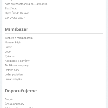
Auto pro začátečníka do 100 000 Kč
Zboží Auto
Ojetá Škoda Octavia
Jak vybrat auto?
Mimibazar
Testujte s Mimibazarem
Monster High
Barbie
Lego
Pyžama
Kosmetika a parfémy
Teplákové soupravy
Dětské boty
Ložní povlečení
Bazar nábytku
Doporučujeme
Starjob
České podcasty