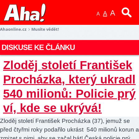
A
A
A
Ahaonline.cz
Musíte vědět!
DISKUSE KE ČLÁNKU
Zloděj století František
Procházka, který ukradl
540 milionů: Policie prý
ví, kde se ukrývá!
Zloděj století František Procházka (37), jemuž se
před čtyřmi roky podařilo ukrást 540 milionů korun a
zmizet s nimi, aby se začal bát! Česká policie prý