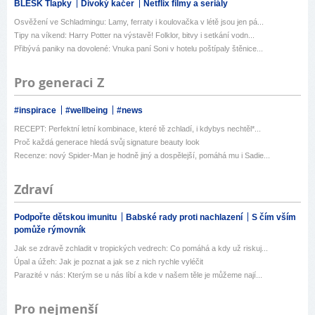
BLESK Tlapky
Divoký kačer
Netflix filmy a seriály
Osvěžení ve Schladmingu: Lamy, ferraty i koulovačka v létě jsou jen pá...
Tipy na víkend: Harry Potter na výstavě! Folklor, bitvy i setkání vodn...
Přibývá paniky na dovolené: Vnuka paní Soni v hotelu poštípaly štěnice...
Pro generaci Z
#inspirace
#wellbeing
#news
RECEPT: Perfektní letní kombinace, které tě zchladí, i kdybys nechtěl*...
Proč každá generace hledá svůj signature beauty look
Recenze: nový Spider-Man je hodně jiný a dospělejší, pomáhá mu i Sadie...
Zdraví
Podpořte dětskou imunitu
Babské rady proti nachlazení
S čím vším
pomůže rýmovník
Jak se zdravě zchladit v tropických vedrech: Co pomáhá a kdy už riskuj...
Úpal a úžeh: Jak je poznat a jak se z nich rychle vyléčit
Parazité v nás: Kterým se u nás líbí a kde v našem těle je můžeme nají...
Pro nejmenší