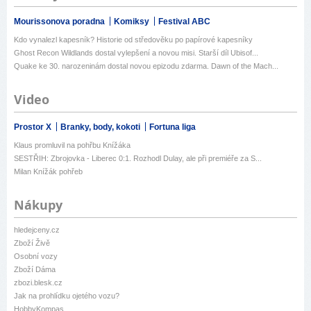
Mourissonova poradna
Komiksy
Festival ABC
Kdo vynalezl kapesník? Historie od středověku po papírové kapesníky
Ghost Recon Wildlands dostal vylepšení a novou misi. Starší díl Ubisof...
Quake ke 30. narozeninám dostal novou epizodu zdarma. Dawn of the Mach...
Video
Prostor X
Branky, body, kokoti
Fortuna liga
Klaus promluvil na pohřbu Knížáka
SESTŘIH: Zbrojovka - Liberec 0:1. Rozhodl Dulay, ale při premiéře za S...
Milan Knížák pohřeb
Nákupy
hledejceny.cz
Zboží Živě
Osobní vozy
Zboží Dáma
zbozi.blesk.cz
Jak na prohlídku ojetého vozu?
HobbyKompas