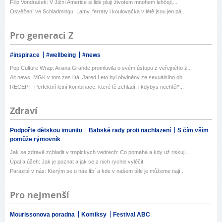
Filip Vondrášek: V Jižní Americe si lidé plují životem mnohem lehčeji,...
Osvěžení ve Schladmingu: Lamy, ferraty i koulovačka v létě jsou jen pá...
Pro generaci Z
#inspirace
#wellbeing
#news
Pop Culture Wrap: Ariana Grande promluvila o svém ústupu z veřejného ž...
Alt news: MGK v tom zas lítá, Jared Leto byl obviněný ze sexuálního ob...
RECEPT: Perfektní letní kombinace, které tě zchladí, i kdybys nechtěl*...
Zdraví
Podpořte dětskou imunitu
Babské rady proti nachlazení
S čím vším
pomůže rýmovník
Jak se zdravě zchladit v tropických vedrech: Co pomáhá a kdy už riskuj...
Úpal a úžeh: Jak je poznat a jak se z nich rychle vyléčit
Parazité v nás: Kterým se u nás líbí a kde v našem těle je můžeme nají...
Pro nejmenší
Mourissonova poradna
Komiksy
Festival ABC