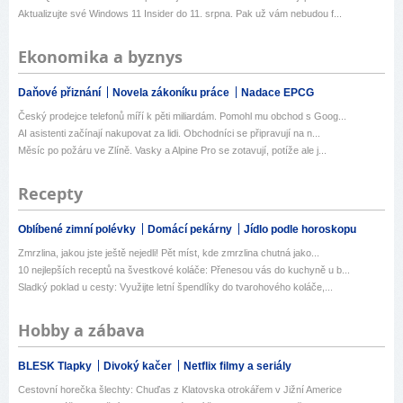
Aktualizujte své Windows 11 Insider do 11. srpna. Pak už vám nebudou f...
Ekonomika a byznys
Daňové přiznání
Novela zákoníku práce
Nadace EPCG
Český prodejce telefonů míří k pěti miliardám. Pomohl mu obchod s Goog...
AI asistenti začínají nakupovat za lidi. Obchodníci se připravují na n...
Měsíc po požáru ve Zlíně. Vasky a Alpine Pro se zotavují, potíže ale j...
Recepty
Oblíbené zimní polévky
Domácí pekárny
Jídlo podle horoskopu
Zmrzlina, jakou jste ještě nejedli! Pět míst, kde zmrzlina chutná jako...
10 nejlepších receptů na švestkové koláče: Přenesou vás do kuchyně u b...
Sladký poklad u cesty: Využijte letní špendlíky do tvarohového koláče,...
Hobby a zábava
BLESK Tlapky
Divoký kačer
Netflix filmy a seriály
Cestovní horečka šlechty: Chuďas z Klatovska otrokářem v Jižní Americe