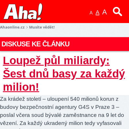
A
A
A
Ahaonline.cz
Musíte vědět!
DISKUSE KE ČLÁNKU
Loupež půl miliardy:
Šest dnů basy za každý
milion!
Za krádež století – uloupení 540 milionů korun z
budovy bezpečnostní agentury G4S v Praze 3 –
poslal včera soud bývalé zaměstnance na 9 let do
vězení. Za každý ukradený milion tedy vyfasovali