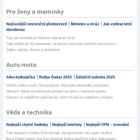
Pro ženy a maminky
Nejčastější novoroční předsevzetí
Miminko a mráz
Jak vybírat letní
dovolenou
Tipy, jak usnadnit prvňáčkovi nástup do školy
Tady hlídám já! 40 momentek, na kterých převzali mateřské povinnosti k...
Salát s rajčaty, ořechy a dresinkem
Auto-moto
Alko-kalkulačka
Rallye Dakar 2025
Dálniční známka 2025
Výhřev, čidla a stačí, říká průzkum. Pokročilá elektronika není priori...
MotoGP: Martin proměnil pole position ve výhru v britském sprintu
Câmara se vyjádřil ke spekulacím, které ho pojí se sedačkou u Haasu
Věda a technika
Nejlepší chytré hodinky
Nejlepší telefony
Nejlepší VPN – srovnání
Tuto dopravní značku Češi neznají. Její ignorování vás vyjde na pět ti...
Bose QuietComfort 2nd Gen přebírají funkce dražších Ultra. Mají prosto...