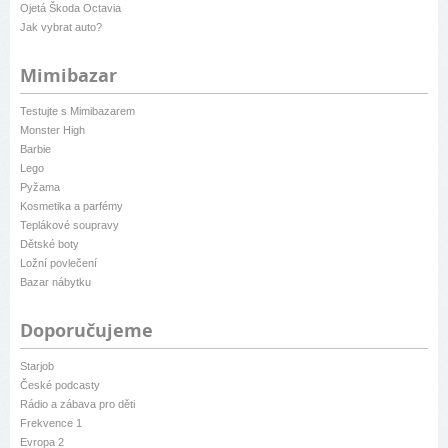
Ojetá Škoda Octavia
Jak vybrat auto?
Mimibazar
Testujte s Mimibazarem
Monster High
Barbie
Lego
Pyžama
Kosmetika a parfémy
Teplákové soupravy
Dětské boty
Ložní povlečení
Bazar nábytku
Doporučujeme
Starjob
České podcasty
Rádio a zábava pro děti
Frekvence 1
Evropa 2