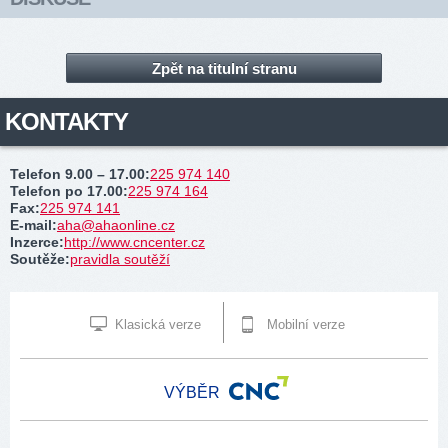
Zpět na titulní stranu
KONTAKTY
Telefon 9.00 – 17.00
:
225 974 140
Telefon po 17.00
:
225 974 164
Fax
:
225 974 141
E-mail
:
aha@ahaonline.cz
Inzerce
:
http://www.cncenter.cz
Soutěže
:
pravidla soutěží
Klasická verze
Mobilní verze
VÝBĚR