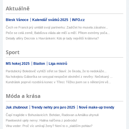
Aktuálně
Blesk Vánoce
Kalendář svátků 2025
INFO.cz
Čech ve Francii prý umlátil svojí partnerku: Zadržet ho musela zásahov...
Peče se celá země, Babišova vláda ale mlčí a mlží. Přitom extrémy poča...
Detaily aféry Decroix s Havránkem: Kdo je tady největší královna?
Sport
MS hokej 2025
Biatlon
Liga mistrů
Pardubický Boledovič vyhlíží střet se Slavií: Je škoda, že to nedokáže...
Na hokejistu Gáboríka se sesypal nespočet obvinění z nevěry: Nečekaný ...
Kundrátek poprvé rozebírá konec v Třinci: Těžko jsem se s některými vě...
Móda a krása
Jak zhubnout
Trendy nehty pro jaro 2025
Nové make-up trendy
Čapí tragédie v Bohuslavicích: Bohdan, Radovan a Amálka uhynuli
Pawlowské ujely nervy: Halina nařčena z podvodu!
Vlna veder: Proč víc umírají ženy? Není to o „slabším pohlaví“