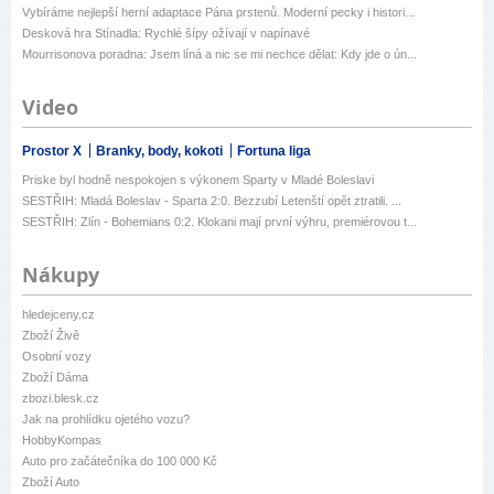
Vybíráme nejlepší herní adaptace Pána prstenů. Moderní pecky i histori...
Desková hra Stínadla: Rychlé šípy ožívají v napínavé
Mourrisonova poradna: Jsem líná a nic se mi nechce dělat: Kdy jde o ún...
Video
Prostor X
Branky, body, kokoti
Fortuna liga
Priske byl hodně nespokojen s výkonem Sparty v Mladé Boleslavi
SESTŘIH: Mladá Boleslav - Sparta 2:0. Bezzubí Letenští opět ztratili. ...
SESTŘIH: Zlín - Bohemians 0:2. Klokani mají první výhru, premiérovou t...
Nákupy
hledejceny.cz
Zboží Živě
Osobní vozy
Zboží Dáma
zbozi.blesk.cz
Jak na prohlídku ojetého vozu?
HobbyKompas
Auto pro začátečníka do 100 000 Kč
Zboží Auto