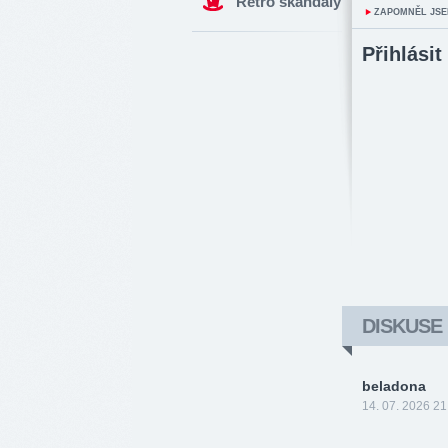
Retro skandály
ZAPOMNĚL JSE
Přihlásit
DISKUSE
beladona
14. 07. 2026 21