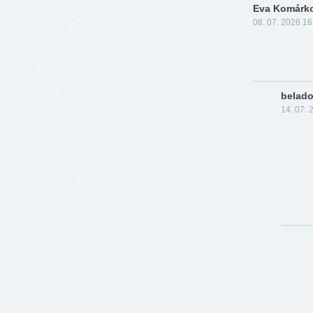
Eva Komárk
08. 07. 2026 16
belad
14. 07. 