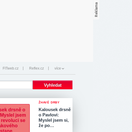
FITweb.cz
Reflex.cz
více
ŽHAVÉ DRBY
Kalousek drsně
o Pavlovi:
Myslel jsem si,
že po…