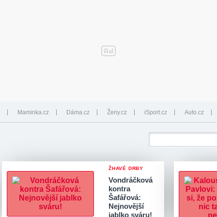
Maminka.cz
Dáma.cz
Ženy.cz
iSport.cz
Auto.cz
ŽHAVÉ DRBY
Vondráčková
kontra
Šafářová:
Nejnovější
jablko sváru!