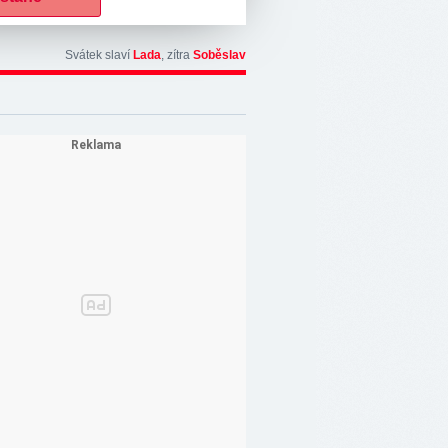
Svátek slaví
Lada
, zítra
Soběslav