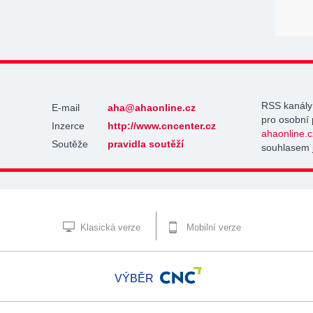
RSS kanály
E-mail
aha@ahaonline.cz
pro osobní 
Inzerce
http://www.cncenter.cz
ahaonline.c
Soutěže
pravidla soutěží
souhlasem 
Klasická verze
Mobilní verze
VÝBĚR