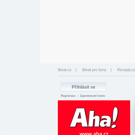
Blesk.cz
Blesk pro ženy
Recepty.cz
Registrace
|
Zapomenuté heslo