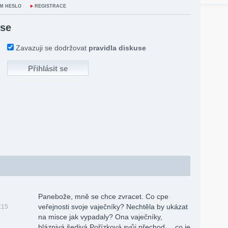
M HESLO
REGISTRACE
 se
Zavazuji se dodržovat
pravidla diskuse
Panebože, mně se chce zvracet. Co cpe
veřejnosti svoje vaječníky? Nechtěla by ukázat
:15
na misce jak vypadaly? Ona vaječníky,
bláznivá šedivá Pořízková svůj přechod ... co je