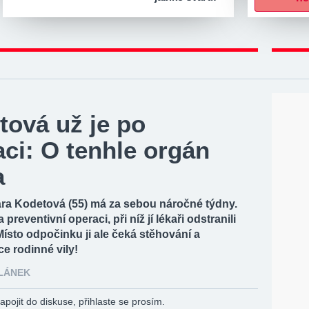
tová už je po
ci: O tenhle orgán
a
ra Kodetová (55) má za sebou náročné týdny.
preventivní operaci, při níž jí lékaři odstranili
Místo odpočinku ji ale čeká stěhování a
e rodinné vily!
ČLÁNEK
apojit do diskuse, přihlaste se prosím.