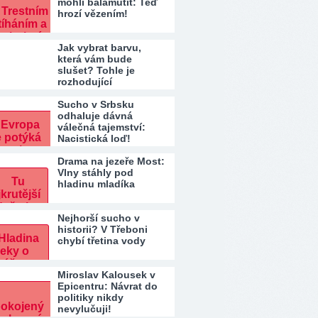
mohli balamutit: Teď
hrozí vězením!
Jak vybrat barvu,
která vám bude
slušet? Tohle je
rozhodující
Sucho v Srbsku
odhaluje dávná
válečná tajemství:
Nacistická loď!
Drama na jezeře Most:
Vlny stáhly pod
hladinu mladíka
Nejhorší sucho v
historii? V Třeboni
chybí třetina vody
Miroslav Kalousek v
Epicentru: Návrat do
politiky nikdy
nevylučuji!