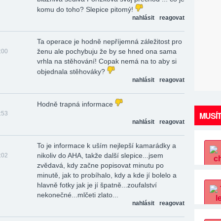
komu do toho? Slepice pitomý!
nahlásit
reagovat
Ta operace je hodně nepříjemná záležitost pro
ženu ale pochybuju že by se hned ona sama
:00
vrhla na stěhování! Copak nemá na to aby si
objednala stěhováky?
nahlásit
reagovat
Hodně trapná informace
:53
MUSÍT
nahlásit
reagovat
To je informace k uším nejlepší kamarádky a
nikoliv do AHA, takže další slepice...jsem
:02
zvědavá, kdy začne popisovat minutu po
minutě, jak to probíhalo, kdy a kde jí bolelo a
hlavně fotky jak je jí špatně...zoufalství
nekonečné...mlčeti zlato...
nahlásit
reagovat