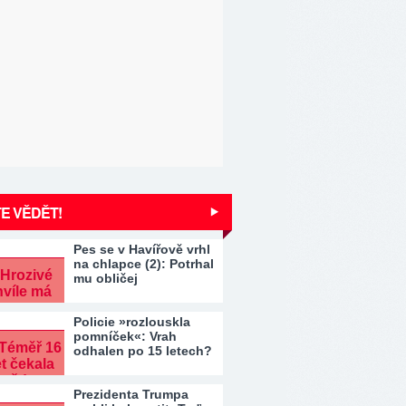
E VĚDĚT!
Pes se v Havířově vrhl
na chlapce (2): Potrhal
mu obličej
Policie »rozlouskla
pomníček«: Vrah
odhalen po 15 letech?
Prezidenta Trumpa