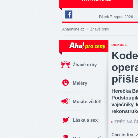
Pátek
7. srpna 2026
Deník
Aha!
Ahaonline.cz
>
Žhavé drby
na
Facebooku
DISKUSE
Kode
opera
Žhavé drby
přišl
Maléry
Herečka Bá
Podstoupila 
Musíte vědět!
vaječníky. 
rekonstrukc
Láska a sex
ZPĚT NA 
Chcete-li se z