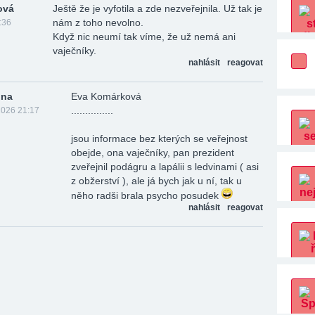
ová
Ještě že je vyfotila a zde nezveřejnila. Už tak je
nám z toho nevolno.
:36
Když nic neumí tak víme, že už nemá ani
vaječníky.
nahlásit
reagovat
ona
Eva Komárková
...............
2026 21:17
jsou informace bez kterých se veřejnost
obejde, ona vaječníky, pan prezident
zveřejnil podágru a lapálii s ledvinami ( asi
z obžerství ), ale já bych jak u ní, tak u
něho radši brala psycho posudek
nahlásit
reagovat