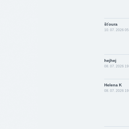
šťoura
10. 07. 2026 05
hejhej
08. 07. 2026 19
Helena K
08. 07. 2026 19