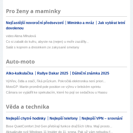
Pro ženy a maminky
Nejčastější novoroční předsevzetí
Miminko a mráz
Jak vybírat letní
dovolenou
video Alena Mihulová
Co si zabalit do kufru, abyste na (nejen) u moře zazářily...
Salát s koprem a dresinkem ze zakysané smetany
Auto-moto
Alko-kalkulačka
Rallye Dakar 2025
Dálniční známka 2025
Výhřev, čidla a stačí, říká průzkum. Pokročilá elektronika není priori...
MotoGP: Martin proměnil pole position ve výhru v britském sprintu
Câmara se vyjádřil ke spekulacím, které ho pojí se sedačkou u Haasu
Věda a technika
Nejlepší chytré hodinky
Nejlepší telefony
Nejlepší VPN – srovnání
Bose QuietComfort 2nd Gen přebírají funkce dražších Ultra. Mají prosto...
Aktualizujte své Windows 11 Insider do 11. srpna. Pak už vám nebudou f...