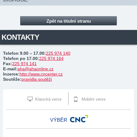
Zpět na titulní stranu
KONTAKTY
Telefon 9.00 – 17.00
:
225 974 140
Telefon po 17.00
:
225 974 164
Fax
:
225 974 141
E-mail
:
aha@ahaonline.cz
Inzerce
:
http://www.cncenter.cz
Soutěže
:
pravidla soutěží
Klasická verze
Mobilní verze
VÝBĚR