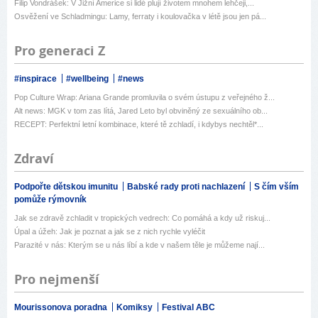
Filip Vondrášek: V Jižní Americe si lidé plují životem mnohem lehčeji,...
Osvěžení ve Schladmingu: Lamy, ferraty i koulovačka v létě jsou jen pá...
Pro generaci Z
#inspirace
#wellbeing
#news
Pop Culture Wrap: Ariana Grande promluvila o svém ústupu z veřejného ž...
Alt news: MGK v tom zas lítá, Jared Leto byl obviněný ze sexuálního ob...
RECEPT: Perfektní letní kombinace, které tě zchladí, i kdybys nechtěl*...
Zdraví
Podpořte dětskou imunitu
Babské rady proti nachlazení
S čím vším
pomůže rýmovník
Jak se zdravě zchladit v tropických vedrech: Co pomáhá a kdy už riskuj...
Úpal a úžeh: Jak je poznat a jak se z nich rychle vyléčit
Parazité v nás: Kterým se u nás líbí a kde v našem těle je můžeme nají...
Pro nejmenší
Mourissonova poradna
Komiksy
Festival ABC