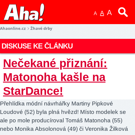
A
A
A
Ahaonline.cz
Žhavé drby
DISKUSE KE ČLÁNKU
Nečekané přiznání:
Matonoha kašle na
StarDance!
Přehlídka módní návrhářky Martiny Pipkové
Loudové (52) byla plná hvězd! Místo modelek se
ale po mole producíroval Tomáš Matonoha (55)
nebo Monika Absolonová (49) či Veronika Žilková