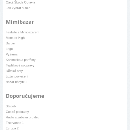
Ojetá Škoda Octavia
Jak vybrat auto?
Mimibazar
Testujte s Mimibazarem
Monster High
Barbie
Lego
Pyžama
Kosmetika a parfémy
Teplákové soupravy
Dětské boty
Ložní povlečení
Bazar nábytku
Doporučujeme
Starjob
České podcasty
Rádio a zábava pro děti
Frekvence 1
Evropa 2