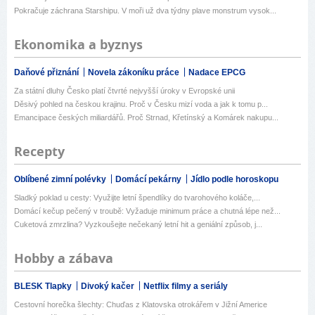
Pokračuje záchrana Starshipu. V moři už dva týdny plave monstrum vysok...
Ekonomika a byznys
Daňové přiznání
Novela zákoníku práce
Nadace EPCG
Za státní dluhy Česko platí čtvrté nejvyšší úroky v Evropské unii
Děsivý pohled na českou krajinu. Proč v Česku mizí voda a jak k tomu p...
Emancipace českých miliardářů. Proč Strnad, Křetínský a Komárek nakupu...
Recepty
Oblíbené zimní polévky
Domácí pekárny
Jídlo podle horoskopu
Sladký poklad u cesty: Využijte letní špendlíky do tvarohového koláče,...
Domácí kečup pečený v troubě: Vyžaduje minimum práce a chutná lépe než...
Cuketová zmrzlina? Vyzkoušejte nečekaný letní hit a geniální způsob, j...
Hobby a zábava
BLESK Tlapky
Divoký kačer
Netflix filmy a seriály
Cestovní horečka šlechty: Chuďas z Klatovska otrokářem v Jižní Americe