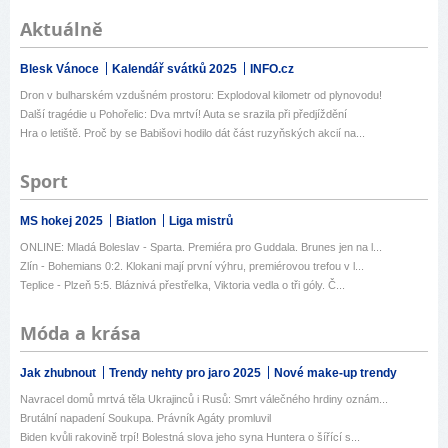
Aktuálně
Blesk Vánoce
Kalendář svátků 2025
INFO.cz
Dron v bulharském vzdušném prostoru: Explodoval kilometr od plynovodu!
Další tragédie u Pohořelic: Dva mrtví! Auta se srazila při předjíždění
Hra o letiště. Proč by se Babišovi hodilo dát část ruzyňských akcií na...
Sport
MS hokej 2025
Biatlon
Liga mistrů
ONLINE: Mladá Boleslav - Sparta. Premiéra pro Guddala. Brunes jen na l...
Zlín - Bohemians 0:2. Klokani mají první výhru, premiérovou trefou v l...
Teplice - Plzeň 5:5. Bláznivá přestřelka, Viktoria vedla o tři góly. Č...
Móda a krása
Jak zhubnout
Trendy nehty pro jaro 2025
Nové make-up trendy
Navracel domů mrtvá těla Ukrajinců i Rusů: Smrt válečného hrdiny oznám...
Brutální napadení Soukupa. Právník Agáty promluvil
Biden kvůli rakovině trpí! Bolestná slova jeho syna Huntera o šířící s...