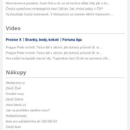
Mourrisonova poradna: Jsem líná a nic se mi nechce dělat: Kdy jde o ún...
Česká společnost ornitologická slaví 100 let: Jak chrání ptáky v ČR?
Vyzkoušejte český kyberpunk. V Netspectre se stanete elitním hackerem ...
Video
Prostor X
Branky, body, kokoti
Fortuna liga
Prague Pride vrcholí: Tisíce lidí v ulicích, jde duhový průvod! (8. sr...
Prague Pride vrcholí: Tisíce lidí v ulicích, jde duhový průvod! (8. sr...
Hra světel na fasádě slavné vily: Tugendhat slaví 25 let na seznamu UN...
Nákupy
hledejceny.cz
Zboží Živě
Osobní vozy
Zboží Dáma
zbozi.blesk.cz
Jak na prohlídku ojetého vozu?
HobbyKompas
Auto pro začátečníka do 100 000 Kč
Zboží Auto