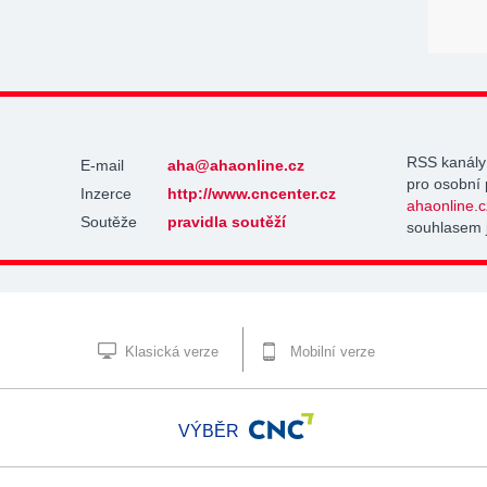
RSS kanály
E-mail
aha@ahaonline.cz
pro osobní 
Inzerce
http://www.cncenter.cz
ahaonline.c
Soutěže
pravidla soutěží
souhlasem 
Klasická verze
Mobilní verze
VÝBĚR