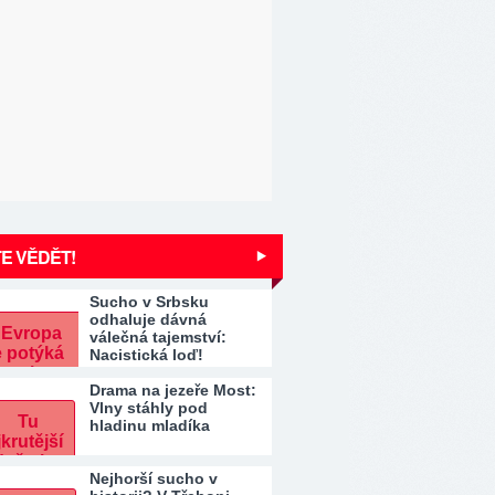
E VĚDĚT!
Sucho v Srbsku
odhaluje dávná
válečná tajemství:
Nacistická loď!
Drama na jezeře Most:
Vlny stáhly pod
hladinu mladíka
Nejhorší sucho v