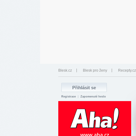
Blesk.cz
Blesk pro ženy
Recepty.cz
Registrace
|
Zapomenuté heslo