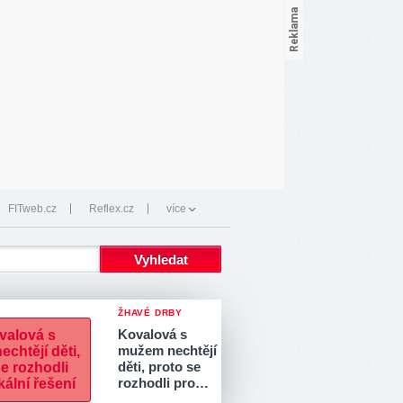
FITweb.cz
Reflex.cz
více
ŽHAVÉ DRBY
Kovalová s
mužem nechtějí
děti, proto se
rozhodli pro…