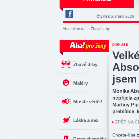
Čtvrtek
6. srpna 2026
Deník
Aha!
Ahaonline.cz
>
Žhavé drby
na
Facebooku
DISKUSE
Velké
Abso
Žhavé drby
jsem
Maléry
Monika Abs
nepřijela z
Musíte vědět!
Martiny Pip
přehlídce, 
Láska a sex
ZPĚT NA 
Chcete-li se z
Retro skandály