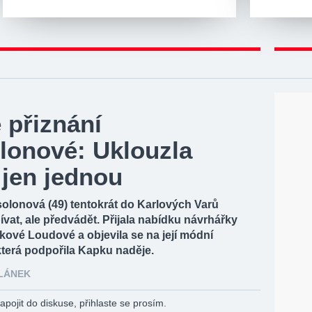
 přiznání
lonové: Uklouzla
 jen jednou
olonová (49) tentokrát do Karlových Varů
pívat, ale předvádět. Přijala nabídku návrhářky
kové Loudové a objevila se na její módní
která podpořila Kapku naděje.
ČLÁNEK
apojit do diskuse, přihlaste se prosím.