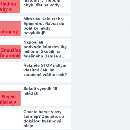
historii? V Třeboni
chybí třetina vody
Miroslav Kalousek v
Epicentru: Návrat do
politiky nikdy
nevylučuji!
Naposílali
podvodníkům desítky
milionů: Skočili na
falešného Babiše a…
Řekněte STOP mdlým
vlasům! Jak jim
zaručeně vrátíte lesk?
Sokoli vyvedli 46
mláďat!
Chcete barvit vlasy
šetrněji? Zjistěte, co
dokážou květinové
oleje