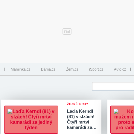
Maminka.cz
Dáma.cz
Ženy.cz
iSport.cz
Auto.cz
ŽHAVÉ DRBY
Laďa Kerndl
(81) v slzách!
Čtyři mrtví
kamarádi za…