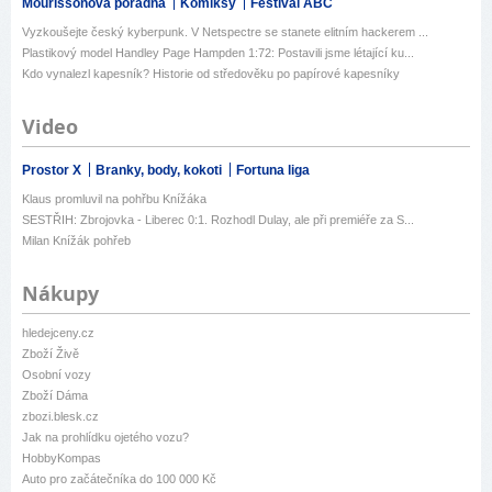
Mourissonova poradna
Komiksy
Festival ABC
Vyzkoušejte český kyberpunk. V Netspectre se stanete elitním hackerem ...
Plastikový model Handley Page Hampden 1:72: Postavili jsme létající ku...
Kdo vynalezl kapesník? Historie od středověku po papírové kapesníky
Video
Prostor X
Branky, body, kokoti
Fortuna liga
Klaus promluvil na pohřbu Knížáka
SESTŘIH: Zbrojovka - Liberec 0:1. Rozhodl Dulay, ale při premiéře za S...
Milan Knížák pohřeb
Nákupy
hledejceny.cz
Zboží Živě
Osobní vozy
Zboží Dáma
zbozi.blesk.cz
Jak na prohlídku ojetého vozu?
HobbyKompas
Auto pro začátečníka do 100 000 Kč