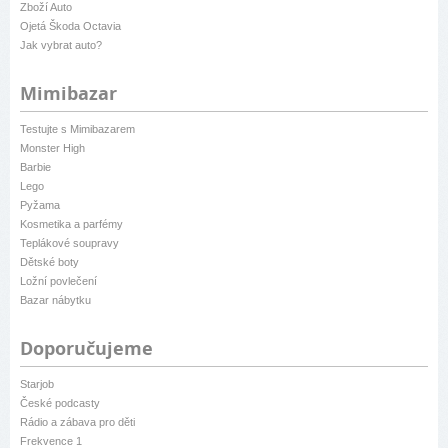
Zboží Auto
Ojetá Škoda Octavia
Jak vybrat auto?
Mimibazar
Testujte s Mimibazarem
Monster High
Barbie
Lego
Pyžama
Kosmetika a parfémy
Teplákové soupravy
Dětské boty
Ložní povlečení
Bazar nábytku
Doporučujeme
Starjob
České podcasty
Rádio a zábava pro děti
Frekvence 1