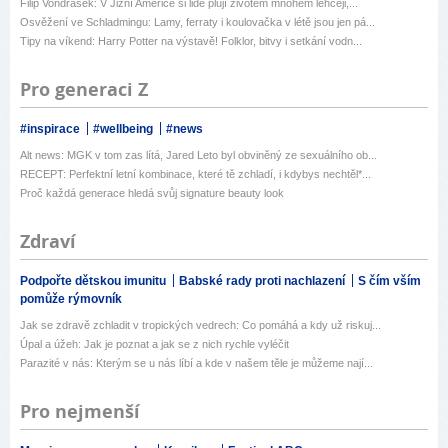
Filip Vondrášek: V Jižní Americe si lidé plují životem mnohem lehčeji,...
Osvěžení ve Schladmingu: Lamy, ferraty i koulovačka v létě jsou jen pá...
Tipy na víkend: Harry Potter na výstavě! Folklor, bitvy i setkání vodn...
Pro generaci Z
#inspirace
#wellbeing
#news
Alt news: MGK v tom zas lítá, Jared Leto byl obviněný ze sexuálního ob...
RECEPT: Perfektní letní kombinace, které tě zchladí, i kdybys nechtěl*...
Proč každá generace hledá svůj signature beauty look
Zdraví
Podpořte dětskou imunitu
Babské rady proti nachlazení
S čím vším
pomůže rýmovník
Jak se zdravě zchladit v tropických vedrech: Co pomáhá a kdy už riskuj...
Úpal a úžeh: Jak je poznat a jak se z nich rychle vyléčit
Parazité v nás: Kterým se u nás líbí a kde v našem těle je můžeme nají...
Pro nejmenší