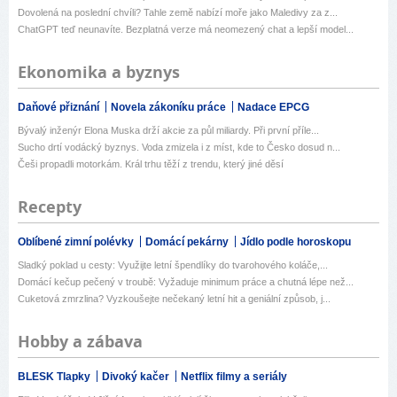
Dovolená na poslední chvíli? Tahle země nabízí moře jako Maledivy za z...
ChatGPT teď neunavíte. Bezplatná verze má neomezený chat a lepší model...
Ekonomika a byznys
Daňové přiznání
Novela zákoníku práce
Nadace EPCG
Bývalý inženýr Elona Muska drží akcie za půl miliardy. Při první příle...
Sucho drtí vodácký byznys. Voda zmizela i z míst, kde to Česko dosud n...
Češi propadli motorkám. Král trhu těží z trendu, který jiné děsí
Recepty
Oblíbené zimní polévky
Domácí pekárny
Jídlo podle horoskopu
Sladký poklad u cesty: Využijte letní špendlíky do tvarohového koláče,...
Domácí kečup pečený v troubě: Vyžaduje minimum práce a chutná lépe než...
Cuketová zmrzlina? Vyzkoušejte nečekaný letní hit a geniální způsob, j...
Hobby a zábava
BLESK Tlapky
Divoký kačer
Netflix filmy a seriály