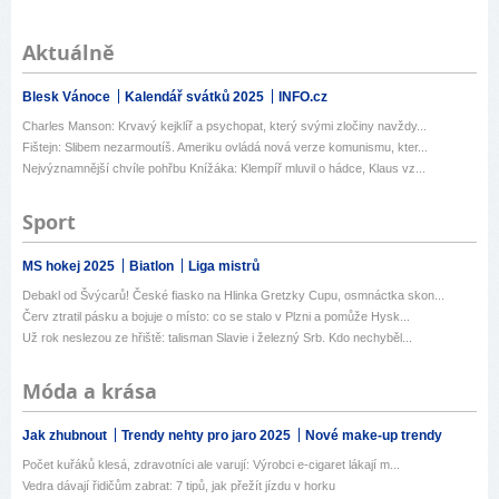
Aktuálně
Blesk Vánoce
Kalendář svátků 2025
INFO.cz
Charles Manson: Krvavý kejklíř a psychopat, který svými zločiny navždy...
Fištejn: Slibem nezarmoutíš. Ameriku ovládá nová verze komunismu, kter...
Nejvýznamnější chvíle pohřbu Knížáka: Klempíř mluvil o hádce, Klaus vz...
Sport
MS hokej 2025
Biatlon
Liga mistrů
Debakl od Švýcarů! České fiasko na Hlinka Gretzky Cupu, osmnáctka skon...
Červ ztratil pásku a bojuje o místo: co se stalo v Plzni a pomůže Hysk...
Už rok neslezou ze hřiště: talisman Slavie i železný Srb. Kdo nechyběl...
Móda a krása
Jak zhubnout
Trendy nehty pro jaro 2025
Nové make-up trendy
Počet kuřáků klesá, zdravotníci ale varují: Výrobci e-cigaret lákají m...
Vedra dávají řidičům zabrat: 7 tipů, jak přežít jízdu v horku