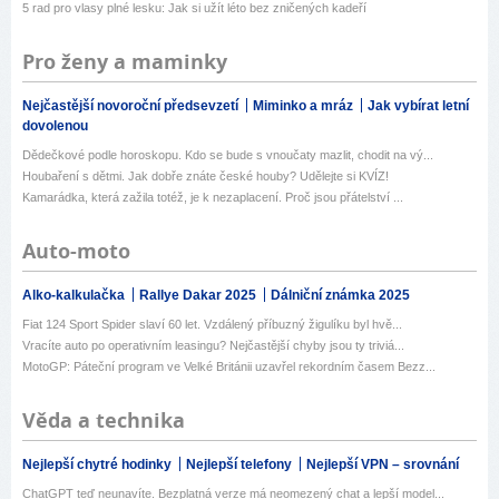
5 rad pro vlasy plné lesku: Jak si užít léto bez zničených kadeří
Pro ženy a maminky
Nejčastější novoroční předsevzetí
Miminko a mráz
Jak vybírat letní
dovolenou
Dědečkové podle horoskopu. Kdo se bude s vnoučaty mazlit, chodit na vý...
Houbaření s dětmi. Jak dobře znáte české houby? Udělejte si KVÍZ!
Kamarádka, která zažila totéž, je k nezaplacení. Proč jsou přátelství ...
Auto-moto
Alko-kalkulačka
Rallye Dakar 2025
Dálniční známka 2025
Fiat 124 Sport Spider slaví 60 let. Vzdálený příbuzný žigulíku byl hvě...
Vracíte auto po operativním leasingu? Nejčastější chyby jsou ty triviá...
MotoGP: Páteční program ve Velké Británii uzavřel rekordním časem Bezz...
Věda a technika
Nejlepší chytré hodinky
Nejlepší telefony
Nejlepší VPN – srovnání
ChatGPT teď neunavíte. Bezplatná verze má neomezený chat a lepší model...