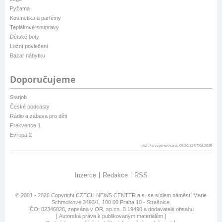
Pyžama
Kosmetika a parfémy
Teplákové soupravy
Dětské boty
Ložní povlečení
Bazar nábytku
Doporučujeme
Starjob
České podcasty
Rádio a zábava pro děti
Frekvence 1
Evropa 2
patička vygenerovaná: 05:30:12 07.08.2026
Inzerce
Redakce
RSS
© 2001 - 2026 Copyright
CZECH NEWS CENTER a.s.
se sídlem náměstí Marie
Schmolkové 3493/1, 100 00 Praha 10 - Strašnice,
IČO: 02346826, zapsána v OR, sp.zn. B 19490 a dodavatelé obsahu
Autorská práva k publikovaným materiálům