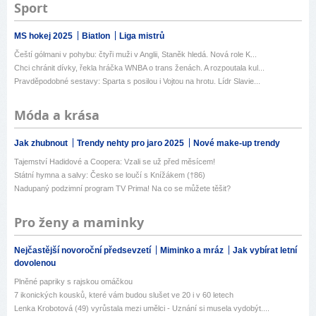
Sport
MS hokej 2025
Biatlon
Liga mistrů
Čeští gólmani v pohybu: čtyři muži v Anglii, Staněk hledá. Nová role K...
Chci chránit dívky, řekla hráčka WNBA o trans ženách. A rozpoutala kul...
Pravděpodobné sestavy: Sparta s posilou i Vojtou na hrotu. Lídr Slavie...
Móda a krása
Jak zhubnout
Trendy nehty pro jaro 2025
Nové make-up trendy
Tajemství Hadidové a Coopera: Vzali se už před měsícem!
Státní hymna a salvy: Česko se loučí s Knížákem (†86)
Nadupaný podzimní program TV Prima! Na co se můžete těšit?
Pro ženy a maminky
Nejčastější novoroční předsevzetí
Miminko a mráz
Jak vybírat letní
dovolenou
Plněné papriky s rajskou omáčkou
7 ikonických kousků, které vám budou slušet ve 20 i v 60 letech
Lenka Krobotová (49) vyrůstala mezi umělci - Uznání si musela vydobýt....