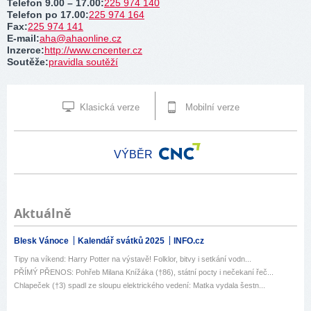
Telefon 9.00 – 17.00
:
225 974 140
Telefon po 17.00
:
225 974 164
Fax
:
225 974 141
E-mail
:
aha@ahaonline.cz
Inzerce
:
http://www.cncenter.cz
Soutěže
:
pravidla soutěží
Klasická verze
Mobilní verze
VÝBĚR
Aktuálně
Blesk Vánoce
Kalendář svátků 2025
INFO.cz
Tipy na víkend: Harry Potter na výstavě! Folklor, bitvy i setkání vodn...
PŘÍMÝ PŘENOS: Pohřeb Milana Knížáka (†86), státní pocty i nečekaní řeč...
Chlapeček (†3) spadl ze sloupu elektrického vedení: Matka vydala šestn...