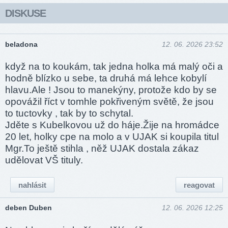
DISKUSE
beladona
12. 06. 2026 23:52
když na to koukám, tak jedna holka má malý oči a
hodně blízko u sebe, ta druhá má lehce kobylí
hlavu.Ale ! Jsou to manekýny, protože kdo by se
opovážil říct v tomhle pokřiveným světě, že jsou
to tuctovky , tak by to schytal.
Jděte s Kubelkovou už do háje.Žije na hromádce
20 let, holky cpe na molo a v UJAK si koupila titul
Mgr.To ještě stihla , něž UJAK dostala zákaz
udělovat VŠ tituly.
nahlásit
reagovat
deben Duben
12. 06. 2026 12:25