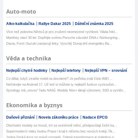
Auto-moto
Alko-kalkulačka
Rallye Dakar 2025
Dálniční známka 2025
Více než polovina Němců je pro zrušení neomezené rychlosti. Vláda řekl...
Manthey slaví 30 let: Dopřejte svému Porsche závodní DNA z Nürburgring...
Dacia, Ford i Suzuki zastavují linky. Vyschlý Dunaj drtí energetiku Ba...
Věda a technika
Nejlepší chytré hodinky
Nejlepší telefony
Nejlepší VPN – srovnání
Co dělat, když ztratíte mobil na dovolené? Je potřeba znát číslo IMEI ...
Nečekejte na Android 17. Už teď si můžete ty nejlepší funkce vyzkoušet...
Synology má „novou“ řadu NASů. Modely Neo+ lákají výkonem, SSD a vyměn...
Ekonomika a byznys
Daňové přiznání
Novela zákoníku práce
Nadace EPCG
Obchodní modely se hroutí, trh se extrémně mění, předpovídají čeští ka...
Supermoderní vlaky budou Praze i kraji k ničemu bez nových kolejí, řík...
Jedna česká iluze se právě rozpadá. Zelená transformace je pojistkou p...