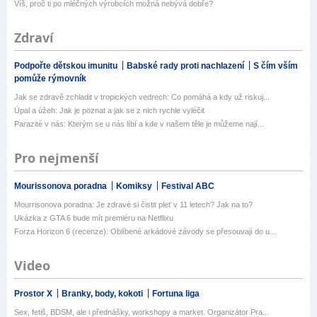
Víš, proč ti po mléčných výrobcích možná nebývá dobře?
Zdraví
Podpořte dětskou imunitu
Babské rady proti nachlazení
S čím vším
pomůže rýmovník
Jak se zdravě zchladit v tropických vedrech: Co pomáhá a kdy už riskuj...
Úpal a úžeh: Jak je poznat a jak se z nich rychle vyléčit
Parazité v nás: Kterým se u nás líbí a kde v našem těle je můžeme nají...
Pro nejmenší
Mourissonova poradna
Komiksy
Festival ABC
Mourrisonova poradna: Je zdravé si čistit pleť v 11 letech? Jak na to?
Ukázka z GTA 6 bude mít premiéru na Netflixu
Forza Horizon 6 (recenze): Oblíbené arkádové závody se přesouvají do u...
Video
Prostor X
Branky, body, kokoti
Fortuna liga
Sex, fetiš, BDSM, ale i přednášky, workshopy a market. Organizátor Pra...