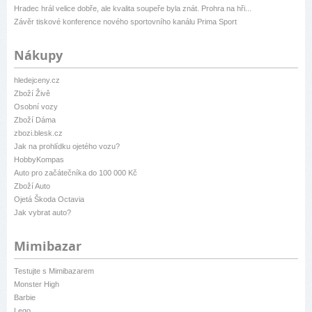
Hradec hrál velice dobře, ale kvalita soupeře byla znát. Prohra na hři...
Závěr tiskové konference nového sportovního kanálu Prima Sport
Nákupy
hledejceny.cz
Zboží Živě
Osobní vozy
Zboží Dáma
zbozi.blesk.cz
Jak na prohlídku ojetého vozu?
HobbyKompas
Auto pro začátečníka do 100 000 Kč
Zboží Auto
Ojetá Škoda Octavia
Jak vybrat auto?
Mimibazar
Testujte s Mimibazarem
Monster High
Barbie
Lego