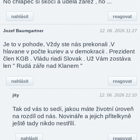
No chlapec si skočí a udělá zářez , no ...
nahlásit
reagovat
Jozef Baumgartner
12. 06. 2026 11:27
Je to v pohode, Vždy ste nás prekonali .V
hlavane v počte kuriev a v demokracii . Prezident
člen KGB . Vládu riadi Slovak . Už Vám zostáva
len " Rudá záře nad Klanem "
nahlásit
reagovat
jity
12. 06. 2026 12:10
Tak od vás to sedí, jakou máte životní úroveň
na rozdíl od nás. Novináře a jejich přítelkyně
ještě tady nikdo nestřílí.
nahlásit
reagovat