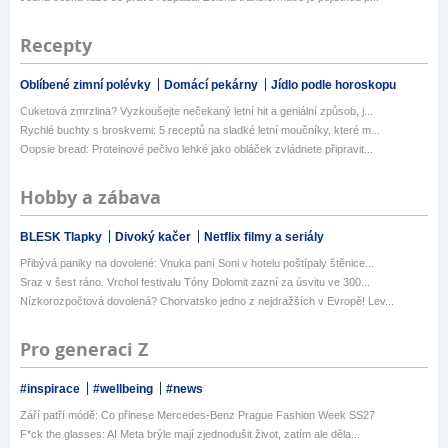
Recepty
Oblíbené zimní polévky
Domácí pekárny
Jídlo podle horoskopu
Cuketová zmrzlina? Vyzkoušejte nečekaný letní hit a geniální způsob, j...
Rychlé buchty s broskvemi: 5 receptů na sladké letní moučníky, které m...
Oopsie bread: Proteinové pečivo lehké jako obláček zvládnete připravit...
Hobby a zábava
BLESK Tlapky
Divoký kačer
Netflix filmy a seriály
Přibývá paniky na dovolené: Vnuka paní Soni v hotelu poštípaly štěnice...
Sraz v šest ráno. Vrchol festivalu Tóny Dolomit zazní za úsvitu ve 300...
Nízkorozpočtová dovolená? Chorvatsko jedno z nejdražších v Evropě! Lev...
Pro generaci Z
#inspirace
#wellbeing
#news
Září patří módě: Co přinese Mercedes-Benz Prague Fashion Week SS27
F*ck the glasses: AI Meta brýle mají zjednodušit život, zatím ale děla...