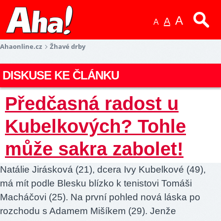
A
A
A
Ahaonline.cz
Žhavé drby
DISKUSE KE ČLÁNKU
Předčasná radost u
Kubelkových? Tohle
může sakra zabolet!
Natálie Jirásková (21), dcera Ivy Kubelkové (49),
má mít podle Blesku blízko k tenistovi Tomáši
Macháčovi (25). Na první pohled nová láska po
rozchodu s Adamem Mišíkem (29). Jenže