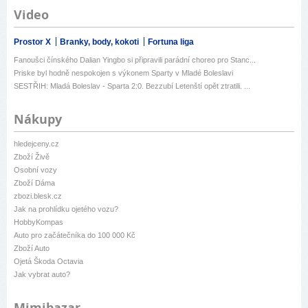
Video
Prostor X
Branky, body, kokoti
Fortuna liga
Fanoušci čínského Dalian Yingbo si připravili parádní choreo pro Stanc...
Priske byl hodně nespokojen s výkonem Sparty v Mladé Boleslavi
SESTŘIH: Mladá Boleslav - Sparta 2:0. Bezzubí Letenští opět ztratili. ...
Nákupy
hledejceny.cz
Zboží Živě
Osobní vozy
Zboží Dáma
zbozi.blesk.cz
Jak na prohlídku ojetého vozu?
HobbyKompas
Auto pro začátečníka do 100 000 Kč
Zboží Auto
Ojetá Škoda Octavia
Jak vybrat auto?
Mimibazar