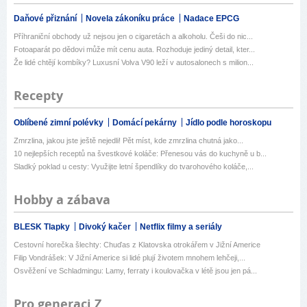
Daňové přiznání
Novela zákoníku práce
Nadace EPCG
Příhraniční obchody už nejsou jen o cigaretách a alkoholu. Češi do nic...
Fotoaparát po dědovi může mít cenu auta. Rozhoduje jediný detail, kter...
Že lidé chtějí kombíky? Luxusní Volva V90 leží v autosalonech s milion...
Recepty
Oblíbené zimní polévky
Domácí pekárny
Jídlo podle horoskopu
Zmrzlina, jakou jste ještě nejedli! Pět míst, kde zmrzlina chutná jako...
10 nejlepších receptů na švestkové koláče: Přenesou vás do kuchyně u b...
Sladký poklad u cesty: Využijte letní špendlíky do tvarohového koláče,...
Hobby a zábava
BLESK Tlapky
Divoký kačer
Netflix filmy a seriály
Cestovní horečka šlechty: Chuďas z Klatovska otrokářem v Jižní Americe
Filip Vondrášek: V Jižní Americe si lidé plují životem mnohem lehčeji,...
Osvěžení ve Schladmingu: Lamy, ferraty i koulovačka v létě jsou jen pá...
Pro generaci Z