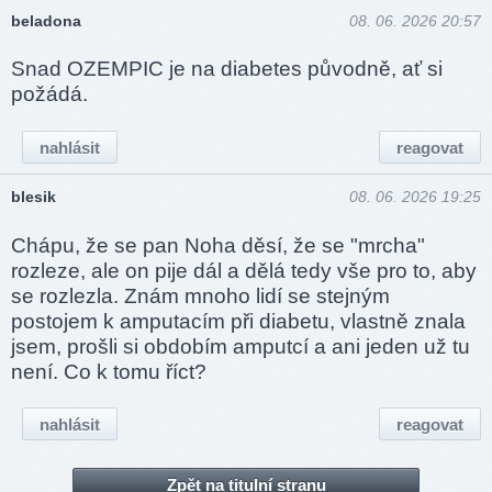
beladona
08. 06. 2026 20:57
Snad OZEMPIC je na diabetes původně, ať si
požádá.
nahlásit
reagovat
blesik
08. 06. 2026 19:25
Chápu, že se pan Noha děsí, že se "mrcha"
rozleze, ale on pije dál a dělá tedy vše pro to, aby
se rozlezla. Znám mnoho lidí se stejným
postojem k amputacím při diabetu, vlastně znala
jsem, prošli si obdobím amputcí a ani jeden už tu
není. Co k tomu říct?
nahlásit
reagovat
Zpět na titulní stranu