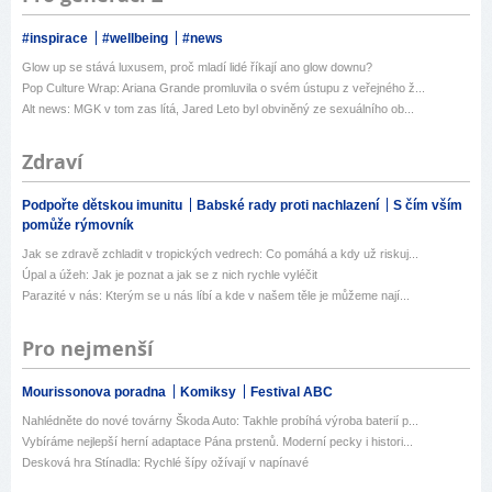
#inspirace
#wellbeing
#news
Glow up se stává luxusem, proč mladí lidé říkají ano glow downu?
Pop Culture Wrap: Ariana Grande promluvila o svém ústupu z veřejného ž...
Alt news: MGK v tom zas lítá, Jared Leto byl obviněný ze sexuálního ob...
Zdraví
Podpořte dětskou imunitu
Babské rady proti nachlazení
S čím vším
pomůže rýmovník
Jak se zdravě zchladit v tropických vedrech: Co pomáhá a kdy už riskuj...
Úpal a úžeh: Jak je poznat a jak se z nich rychle vyléčit
Parazité v nás: Kterým se u nás líbí a kde v našem těle je můžeme nají...
Pro nejmenší
Mourissonova poradna
Komiksy
Festival ABC
Nahlédněte do nové továrny Škoda Auto: Takhle probíhá výroba baterií p...
Vybíráme nejlepší herní adaptace Pána prstenů. Moderní pecky i histori...
Desková hra Stínadla: Rychlé šípy ožívají v napínavé