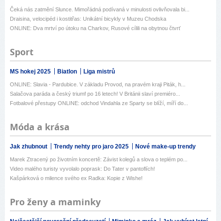
Čeká nás zatmění Slunce. Mimořádná podívaná v minulosti ovlivňovala bi...
Draisina, velocipéd i kostitřas: Unikátní bicykly v Muzeu Chodska
ONLINE: Dva mrtví po útoku na Charkov, Rusové cílili na obytnou čtvrť
Sport
MS hokej 2025
Biatlon
Liga mistrů
ONLINE: Slavia - Pardubice. V základu Provod, na pravém kraji Piták, h...
Salačova paráda a český triumf po 16 letech! V Británii slaví premiéro...
Fotbalové přestupy ONLINE: odchod Vindahla ze Sparty se blíží, míří do...
Móda a krása
Jak zhubnout
Trendy nehty pro jaro 2025
Nové make-up trendy
Marek Ztracený po životním koncertě: Závist kolegů a slova o teplém po...
Video malého turisty vyvolalo poprask: Do Tater v pantoflích!
Kašpárková o milence svého ex Radka: Kopie z Wishe!
Pro ženy a maminky