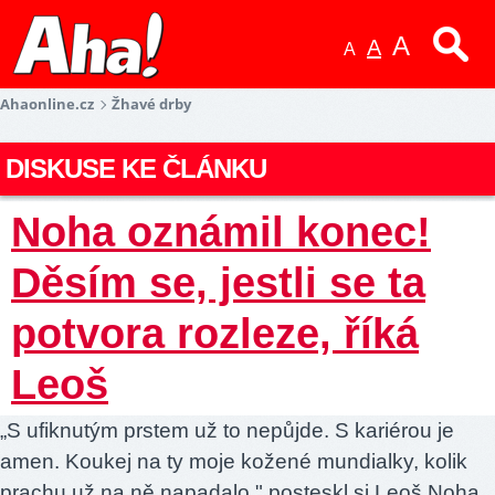
A
A
A
Ahaonline.cz
Žhavé drby
DISKUSE KE ČLÁNKU
Noha oznámil konec!
Děsím se, jestli se ta
potvora rozleze, říká
Leoš
„S ufiknutým prstem už to nepůjde. S kariérou je
amen. Koukej na ty moje kožené mundialky, kolik
prachu už na ně napadalo," posteskl si Leoš Noha