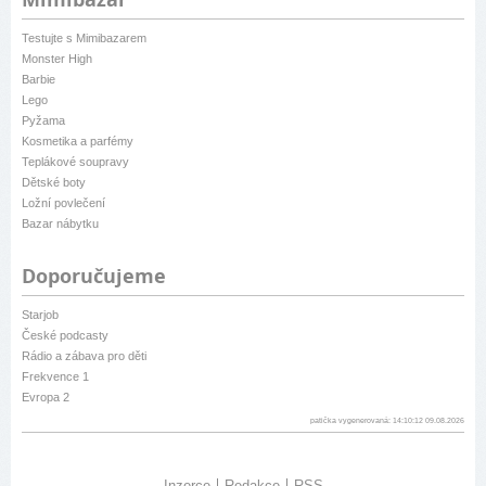
Testujte s Mimibazarem
Monster High
Barbie
Lego
Pyžama
Kosmetika a parfémy
Teplákové soupravy
Dětské boty
Ložní povlečení
Bazar nábytku
Doporučujeme
Starjob
České podcasty
Rádio a zábava pro děti
Frekvence 1
Evropa 2
patička vygenerovaná: 14:10:12 09.08.2026
Inzerce
Redakce
RSS