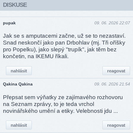
DISKUSE
pupak
09. 06. 2026 22:07
Jak se s amputacemi začne, už se to nezastaví.
Snad neskončí jako pan Drbohlav (mj. Tři oříšky
pro Popelku), jako slepý "trupík", jak těm bez
končetin, na IKEMU říkali.
nahlásit
reagovat
Qakina Qakina
09. 06. 2026 21:54
Přepsat sem výňatky ze zajímavého rozhovoru
na Seznam zprávy, to je teda vrchol
novinářského umění a etiky. Velebnosti jdu ...
nahlásit
reagovat