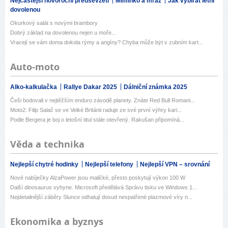
Nejčastější novoroční předsevzetí
Miminko a mráz
Jak vybírat letní
dovolenou
Okurkový salát s novými brambory
Dobrý základ na dovolenou nejen u moře...
Vracejí se vám doma dokola rýmy a angíny? Chyba může být v zubním kart...
Auto-moto
Alko-kalkulačka
Rallye Dakar 2025
Dálniční známka 2025
Češi bodovali v nejtěžším enduro závodě planety. Znáte Red Bull Romani...
Moto2: Filip Salač se ve Velké Británii raduje ze své první výhry kari...
Podle Bergera je boj o letošní titul stále otevřený. Rakušan připomíná...
Věda a technika
Nejlepší chytré hodinky
Nejlepší telefony
Nejlepší VPN – srovnání
Nové nabíječky AlzaPower jsou maličké, přesto poskytují výkon 100 W
Další dinosaurus vyhyne. Microsoft předělává Správu tisku ve Windows 1...
Nejdetailnější záběry Slunce odhalují dosud nespatřené plazmové víry n...
Ekonomika a byznys