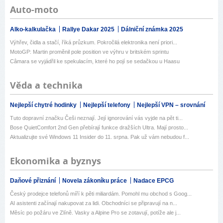
Auto-moto
Alko-kalkulačka
Rallye Dakar 2025
Dálniční známka 2025
Výhřev, čidla a stačí, říká průzkum. Pokročilá elektronika není priori...
MotoGP: Martin proměnil pole position ve výhru v britském sprintu
Câmara se vyjádřil ke spekulacím, které ho pojí se sedačkou u Haasu
Věda a technika
Nejlepší chytré hodinky
Nejlepší telefony
Nejlepší VPN – srovnání
Tuto dopravní značku Češi neznají. Její ignorování vás vyjde na pět ti...
Bose QuietComfort 2nd Gen přebírají funkce dražších Ultra. Mají prosto...
Aktualizujte své Windows 11 Insider do 11. srpna. Pak už vám nebudou f...
Ekonomika a byznys
Daňové přiznání
Novela zákoníku práce
Nadace EPCG
Český prodejce telefonů míří k pěti miliardám. Pomohl mu obchod s Goog...
AI asistenti začínají nakupovat za lidi. Obchodníci se připravují na n...
Měsíc po požáru ve Zlíně. Vasky a Alpine Pro se zotavují, potíže ale j...