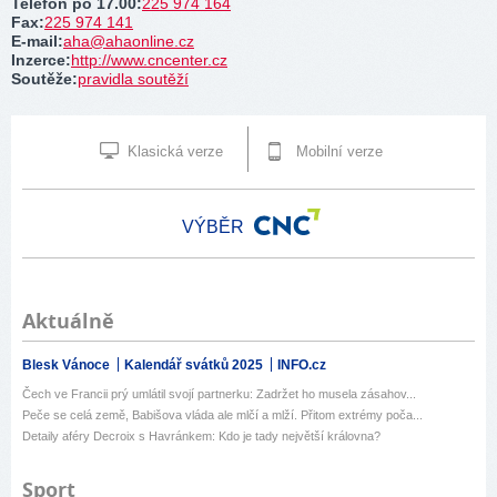
Telefon po 17.00
:
225 974 164
Fax
:
225 974 141
E-mail
:
aha@ahaonline.cz
Inzerce
:
http://www.cncenter.cz
Soutěže
:
pravidla soutěží
Klasická verze
Mobilní verze
VÝBĚR
Aktuálně
Blesk Vánoce
Kalendář svátků 2025
INFO.cz
Čech ve Francii prý umlátil svojí partnerku: Zadržet ho musela zásahov...
Peče se celá země, Babišova vláda ale mlčí a mlží. Přitom extrémy poča...
Detaily aféry Decroix s Havránkem: Kdo je tady největší královna?
Sport