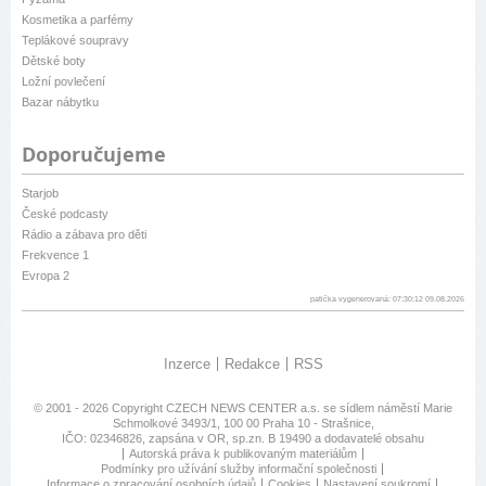
Kosmetika a parfémy
Teplákové soupravy
Dětské boty
Ložní povlečení
Bazar nábytku
Doporučujeme
Starjob
České podcasty
Rádio a zábava pro děti
Frekvence 1
Evropa 2
patička vygenerovaná: 07:30:12 09.08.2026
Inzerce
Redakce
RSS
© 2001 - 2026 Copyright
CZECH NEWS CENTER a.s.
se sídlem náměstí Marie
Schmolkové 3493/1, 100 00 Praha 10 - Strašnice,
IČO: 02346826, zapsána v OR, sp.zn. B 19490 a dodavatelé obsahu
Autorská práva k publikovaným materiálům
Podmínky pro užívání služby informační společnosti
Informace o zpracování osobních údajů
Cookies
Nastavení soukromí