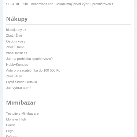
SESTŘIH: Zlín - Bohemians 0:2. Klokani mají první výhru, premiérovou t...
Nákupy
hledejceny.cz
Zboží Živě
Osobní vozy
Zboží Dáma
zbozi.blesk.cz
Jak na prohlídku ojetého vozu?
HobbyKompas
Auto pro začátečníka do 100 000 Kč
Zboží Auto
Ojetá Škoda Octavia
Jak vybrat auto?
Mimibazar
Testujte s Mimibazarem
Monster High
Barbie
Lego
Pyžama