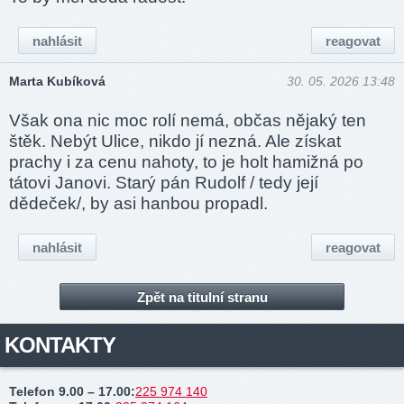
nahlásit
reagovat
Marta Kubíková
30. 05. 2026 13:48
Však ona nic moc rolí nemá, občas nějaký ten
štěk. Nebýt Ulice, nikdo jí nezná. Ale získat
prachy i za cenu nahoty, to je holt hamižná po
tátovi Janovi. Starý pán Rudolf / tedy její
dědeček/, by asi hanbou propadl.
nahlásit
reagovat
Zpět na titulní stranu
KONTAKTY
Telefon 9.00 – 17.00
:
225 974 140