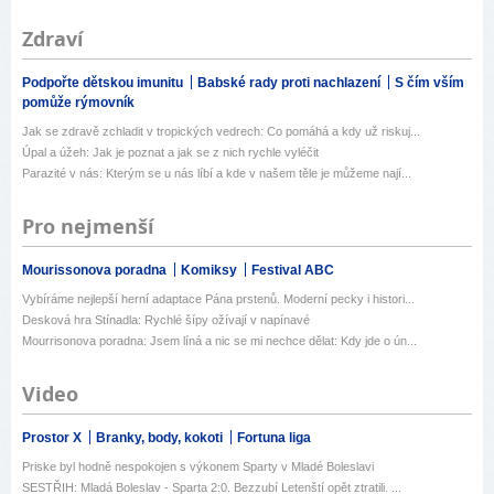
Zdraví
Podpořte dětskou imunitu
Babské rady proti nachlazení
S čím vším
pomůže rýmovník
Jak se zdravě zchladit v tropických vedrech: Co pomáhá a kdy už riskuj...
Úpal a úžeh: Jak je poznat a jak se z nich rychle vyléčit
Parazité v nás: Kterým se u nás líbí a kde v našem těle je můžeme nají...
Pro nejmenší
Mourissonova poradna
Komiksy
Festival ABC
Vybíráme nejlepší herní adaptace Pána prstenů. Moderní pecky i histori...
Desková hra Stínadla: Rychlé šípy ožívají v napínavé
Mourrisonova poradna: Jsem líná a nic se mi nechce dělat: Kdy jde o ún...
Video
Prostor X
Branky, body, kokoti
Fortuna liga
Priske byl hodně nespokojen s výkonem Sparty v Mladé Boleslavi
SESTŘIH: Mladá Boleslav - Sparta 2:0. Bezzubí Letenští opět ztratili. ...