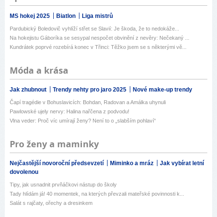
MS hokej 2025
Biatlon
Liga mistrů
Pardubický Boledovič vyhlíží střet se Slavií: Je škoda, že to nedokáže...
Na hokejistu Gáboríka se sesypal nespočet obvinění z nevěry: Nečekaný ...
Kundrátek poprvé rozebírá konec v Třinci: Těžko jsem se s některými vě...
Móda a krása
Jak zhubnout
Trendy nehty pro jaro 2025
Nové make-up trendy
Čapí tragédie v Bohuslavicích: Bohdan, Radovan a Amálka uhynuli
Pawlowské ujely nervy: Halina nařčena z podvodu!
Vlna veder: Proč víc umírají ženy? Není to o „slabším pohlaví“
Pro ženy a maminky
Nejčastější novoroční předsevzetí
Miminko a mráz
Jak vybírat letní
dovolenou
Tipy, jak usnadnit prvňáčkovi nástup do školy
Tady hlídám já! 40 momentek, na kterých převzali mateřské povinnosti k...
Salát s rajčaty, ořechy a dresinkem