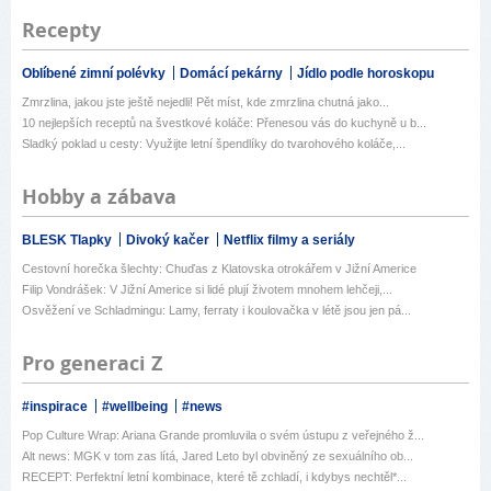
Recepty
Oblíbené zimní polévky
Domácí pekárny
Jídlo podle horoskopu
Zmrzlina, jakou jste ještě nejedli! Pět míst, kde zmrzlina chutná jako...
10 nejlepších receptů na švestkové koláče: Přenesou vás do kuchyně u b...
Sladký poklad u cesty: Využijte letní špendlíky do tvarohového koláče,...
Hobby a zábava
BLESK Tlapky
Divoký kačer
Netflix filmy a seriály
Cestovní horečka šlechty: Chuďas z Klatovska otrokářem v Jižní Americe
Filip Vondrášek: V Jižní Americe si lidé plují životem mnohem lehčeji,...
Osvěžení ve Schladmingu: Lamy, ferraty i koulovačka v létě jsou jen pá...
Pro generaci Z
#inspirace
#wellbeing
#news
Pop Culture Wrap: Ariana Grande promluvila o svém ústupu z veřejného ž...
Alt news: MGK v tom zas lítá, Jared Leto byl obviněný ze sexuálního ob...
RECEPT: Perfektní letní kombinace, které tě zchladí, i kdybys nechtěl*...