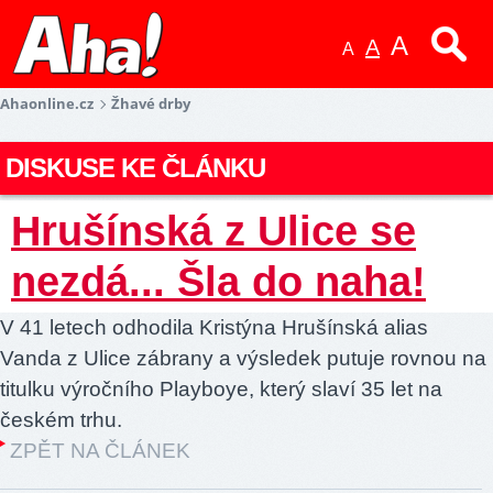
A
A
A
Ahaonline.cz
Žhavé drby
DISKUSE KE ČLÁNKU
Hrušínská z Ulice se
nezdá... Šla do naha!
V 41 letech odhodila Kristýna Hrušínská alias
Vanda z Ulice zábrany a výsledek putuje rovnou na
titulku výročního Playboye, který slaví 35 let na
českém trhu.
ZPĚT NA ČLÁNEK