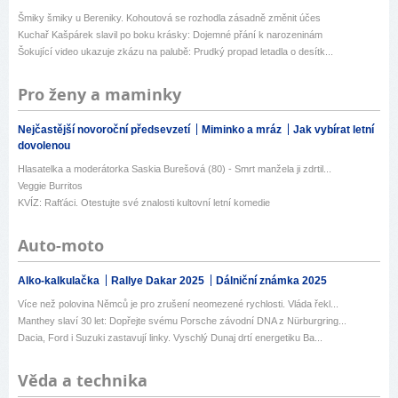
Šmiky šmiky u Bereniky. Kohoutová se rozhodla zásadně změnit účes
Kuchař Kašpárek slavil po boku krásky: Dojemné přání k narozeninám
Šokující video ukazuje zkázu na palubě: Prudký propad letadla o desítk...
Pro ženy a maminky
Nejčastější novoroční předsevzetí
Miminko a mráz
Jak vybírat letní
dovolenou
Hlasatelka a moderátorka Saskia Burešová (80) - Smrt manžela ji zdrtil...
Veggie Burritos
KVÍZ: Rafťáci. Otestujte své znalosti kultovní letní komedie
Auto-moto
Alko-kalkulačka
Rallye Dakar 2025
Dálniční známka 2025
Více než polovina Němců je pro zrušení neomezené rychlosti. Vláda řekl...
Manthey slaví 30 let: Dopřejte svému Porsche závodní DNA z Nürburgring...
Dacia, Ford i Suzuki zastavují linky. Vyschlý Dunaj drtí energetiku Ba...
Věda a technika