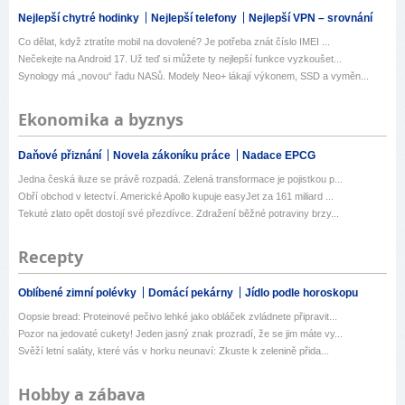
Nejlepší chytré hodinky
Nejlepší telefony
Nejlepší VPN – srovnání
Co dělat, když ztratíte mobil na dovolené? Je potřeba znát číslo IMEI ...
Nečekejte na Android 17. Už teď si můžete ty nejlepší funkce vyzkoušet...
Synology má „novou“ řadu NASů. Modely Neo+ lákají výkonem, SSD a vyměn...
Ekonomika a byznys
Daňové přiznání
Novela zákoníku práce
Nadace EPCG
Jedna česká iluze se právě rozpadá. Zelená transformace je pojistkou p...
Obří obchod v letectví. Americké Apollo kupuje easyJet za 161 miliard ...
Tekuté zlato opět dostojí své přezdívce. Zdražení běžné potraviny brzy...
Recepty
Oblíbené zimní polévky
Domácí pekárny
Jídlo podle horoskopu
Oopsie bread: Proteinové pečivo lehké jako obláček zvládnete připravit...
Pozor na jedovaté cukety! Jeden jasný znak prozradí, že se jim máte vy...
Svěží letní saláty, které vás v horku neunaví: Zkuste k zelenině přida...
Hobby a zábava