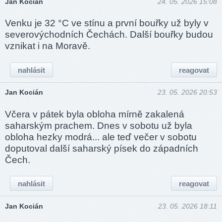
Jan Kocián
24. 05. 2026 15:08
Venku je 32 °C ve stínu a první bouřky už byly v
severovýchodních Čechách. Další bouřky budou
vznikat i na Moravě.
nahlásit
reagovat
Jan Kocián
23. 05. 2026 20:53
Včera v pátek byla obloha mírně zakalená
saharským prachem. Dnes v sobotu už byla
obloha hezky modrá... ale teď večer v sobotu
doputoval další saharský písek do západních
Čech.
nahlásit
reagovat
Jan Kocián
23. 05. 2026 18:11