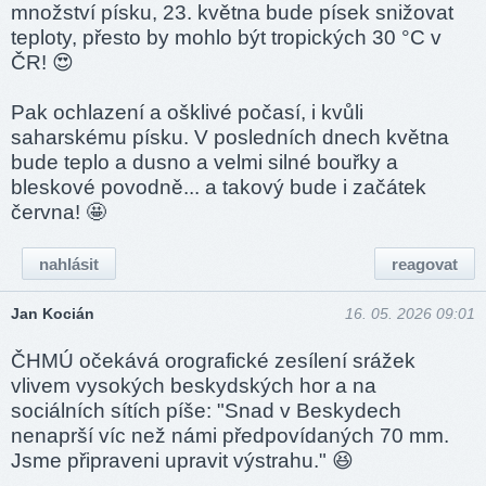
množství písku, 23. května bude písek snižovat
teploty, přesto by mohlo být tropických 30 °C v
ČR! 😍
Pak ochlazení a ošklivé počasí, i kvůli
saharskému písku. V posledních dnech května
bude teplo a dusno a velmi silné bouřky a
bleskové povodně... a takový bude i začátek
června! 🤩
nahlásit
reagovat
Jan Kocián
16. 05. 2026 09:01
ČHMÚ očekává orografické zesílení srážek
vlivem vysokých beskydských hor a na
sociálních sítích píše: "Snad v Beskydech
nenaprší víc než námi předpovídaných 70 mm.
Jsme připraveni upravit výstrahu." 😆