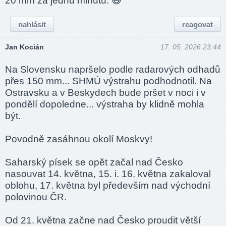
20 mm za jednu minutu. 😆
nahlásit
reagovat
Jan Kocián
17. 05. 2026 23:44
Na Slovensku napršelo podle radarových odhadů
přes 150 mm... SHMÚ výstrahu podhodnotil. Na
Ostravsku a v Beskydech bude pršet v noci i v
pondělí dopoledne... výstraha by klidně mohla
být.
Povodně zasáhnou okolí Moskvy!
Saharský písek se opět začal nad Česko
nasouvat 14. května, 15. i. 16. května zakaloval
oblohu, 17. května byl především nad východní
polovinou ČR.
Od 21. května začne nad Česko proudit větší