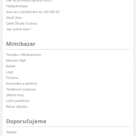
Jak na prohlídku ojetého vozu?
HobbyKompas
Auto pro začátečníka do 100 000 Kč
Zboží Auto
Ojetá Škoda Octavia
Jak vybrat auto?
Mimibazar
Testujte s Mimibazarem
Monster High
Barbie
Lego
Pyžama
Kosmetika a parfémy
Teplákové soupravy
Dětské boty
Ložní povlečení
Bazar nábytku
Doporučujeme
Starjob