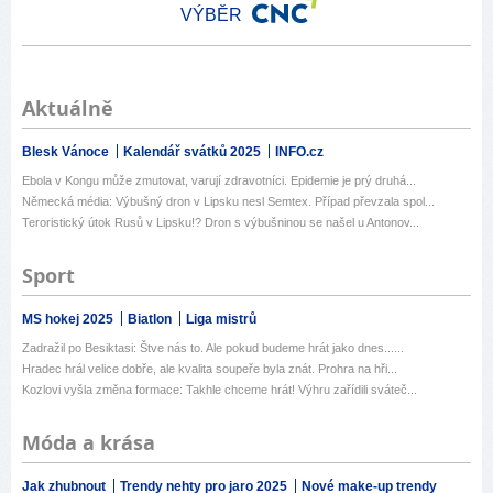
VÝBĚR
Aktuálně
Blesk Vánoce
Kalendář svátků 2025
INFO.cz
Ebola v Kongu může zmutovat, varují zdravotníci. Epidemie je prý druhá...
Německá média: Výbušný dron v Lipsku nesl Semtex. Případ převzala spol...
Teroristický útok Rusů v Lipsku!? Dron s výbušninou se našel u Antonov...
Sport
MS hokej 2025
Biatlon
Liga mistrů
Zadražil po Besiktasi: Štve nás to. Ale pokud budeme hrát jako dnes......
Hradec hrál velice dobře, ale kvalita soupeře byla znát. Prohra na hři...
Kozlovi vyšla změna formace: Takhle chceme hrát! Výhru zařídili sváteč...
Móda a krása
Jak zhubnout
Trendy nehty pro jaro 2025
Nové make-up trendy