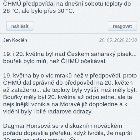
ČHMÚ předpovídal na dnešní sobotu teploty do
28 °C, ale bylo přes 30 °C.
nahlásit
reagovat
Jan Kocián
20. 05. 2026 23:38
19. i 20. května byl nad Českem saharský písek...
bouřek bylo míň, než ČHMÚ očekával.
19. května bylo víc mraků než v předpovědi, proto
ČHMÚ dal správně do předpovědi na 20. květen
až zataženo... ale teploty byly vyšší, než měly být.
Bouřky měly být 20. května až odpoledne, ale ta
nejsilnější vznikla na Moravě již dopoledne a k
vidění byly i bílé radarové odrazy.
Dagmar Honsová se v diskuzním nováckém
pořadu dopustila přeřeku, když tvrdila, že naprší