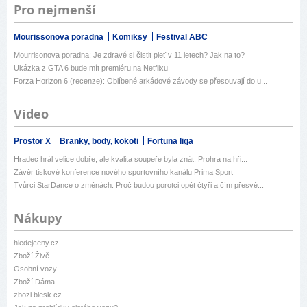
Pro nejmenší
Mourissonova poradna
Komiksy
Festival ABC
Mourrisonova poradna: Je zdravé si čistit pleť v 11 letech? Jak na to?
Ukázka z GTA 6 bude mít premiéru na Netflixu
Forza Horizon 6 (recenze): Oblíbené arkádové závody se přesouvají do u...
Video
Prostor X
Branky, body, kokoti
Fortuna liga
Hradec hrál velice dobře, ale kvalita soupeře byla znát. Prohra na hři...
Závěr tiskové konference nového sportovního kanálu Prima Sport
Tvůrci StarDance o změnách: Proč budou porotci opět čtyři a čím přesvě...
Nákupy
hledejceny.cz
Zboží Živě
Osobní vozy
Zboží Dáma
zbozi.blesk.cz