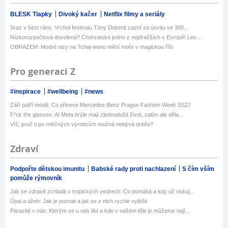
BLESK Tlapky
Divoký kačer
Netflix filmy a seriály
Sraz v šest ráno. Vrchol festivalu Tóny Dolomit zazní za úsvitu ve 300...
Nízkorozpočtová dovolená? Chorvatsko jedno z nejdražších v Evropě! Lev...
OBRAZEM: Modré slzy na Tchaj-wanu mění moře v magickou říši
Pro generaci Z
#inspirace
#wellbeing
#news
Září patří módě: Co přinese Mercedes-Benz Prague Fashion Week SS27
F*ck the glasses: AI Meta brýle mají zjednodušit život, zatím ale děla...
Víš, proč ti po mléčných výrobcích možná nebývá dobře?
Zdraví
Podpořte dětskou imunitu
Babské rady proti nachlazení
S čím vším
pomůže rýmovník
Jak se zdravě zchladit v tropických vedrech: Co pomáhá a kdy už riskuj...
Úpal a úžeh: Jak je poznat a jak se z nich rychle vyléčit
Parazité v nás: Kterým se u nás líbí a kde v našem těle je můžeme nají...