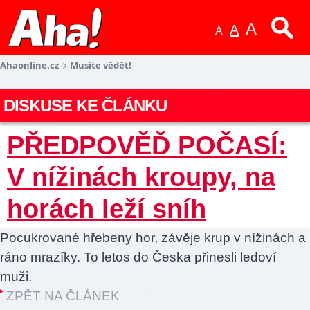
A
A
A
Ahaonline.cz
Musíte vědět!
DISKUSE KE ČLÁNKU
PŘEDPOVĚĎ POČASÍ:
V nížinách kroupy, na
horách leží sníh
Pocukrované hřebeny hor, závěje krup v nížinách a
ráno mrazíky. To letos do Česka přinesli ledoví
muži.
ZPĚT NA ČLÁNEK