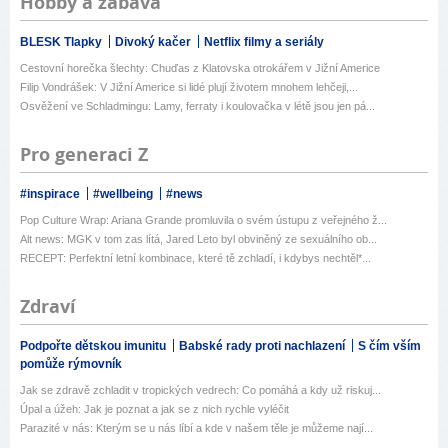
Hobby a zábava
BLESK Tlapky
Divoký kačer
Netflix filmy a seriály
Cestovní horečka šlechty: Chuďas z Klatovska otrokářem v Jižní Americe
Filip Vondrášek: V Jižní Americe si lidé plují životem mnohem lehčeji,...
Osvěžení ve Schladmingu: Lamy, ferraty i koulovačka v létě jsou jen pá...
Pro generaci Z
#inspirace
#wellbeing
#news
Pop Culture Wrap: Ariana Grande promluvila o svém ústupu z veřejného ž...
Alt news: MGK v tom zas lítá, Jared Leto byl obviněný ze sexuálního ob...
RECEPT: Perfektní letní kombinace, které tě zchladí, i kdybys nechtěl*...
Zdraví
Podpořte dětskou imunitu
Babské rady proti nachlazení
S čím vším
pomůže rýmovník
Jak se zdravě zchladit v tropických vedrech: Co pomáhá a kdy už riskuj...
Úpal a úžeh: Jak je poznat a jak se z nich rychle vyléčit
Parazité v nás: Kterým se u nás líbí a kde v našem těle je můžeme nají...