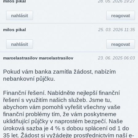
milos pikal
28. 05. 2026 19:27
nahlásit
reagovat
milos pikal
25. 03. 2026 11:35
nahlásit
reagovat
marcelastrasilov marcelastrasilov
23. 06. 2025 06:03
Pokud vám banka zamítla žádost, nabízím
nebankovní půjčku.
Finanční řešení. Nabídněte nejlepší finanční
řešení s využitím našich služeb. Jsme tu,
abychom vám pomohli vyřešit všechny vaše
finanční problémy tím, že vám poskytneme
uklidňující půjčky v naprostém bezpečí. Naše
úroková sazba je 4 % s dobou splácení od 1 do
35 let. Žádost si vyžádejte prostřednictvím naší e-