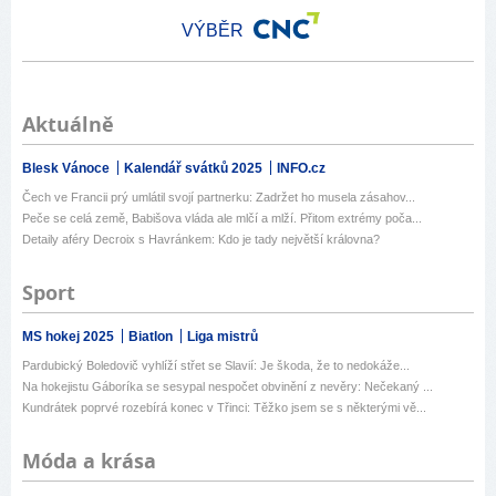
VÝBĚR
Aktuálně
Blesk Vánoce
Kalendář svátků 2025
INFO.cz
Čech ve Francii prý umlátil svojí partnerku: Zadržet ho musela zásahov...
Peče se celá země, Babišova vláda ale mlčí a mlží. Přitom extrémy poča...
Detaily aféry Decroix s Havránkem: Kdo je tady největší královna?
Sport
MS hokej 2025
Biatlon
Liga mistrů
Pardubický Boledovič vyhlíží střet se Slavií: Je škoda, že to nedokáže...
Na hokejistu Gáboríka se sesypal nespočet obvinění z nevěry: Nečekaný ...
Kundrátek poprvé rozebírá konec v Třinci: Těžko jsem se s některými vě...
Móda a krása