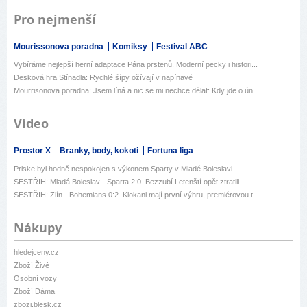
Pro nejmenší
Mourissonova poradna
Komiksy
Festival ABC
Vybíráme nejlepší herní adaptace Pána prstenů. Moderní pecky i histori...
Desková hra Stínadla: Rychlé šípy ožívají v napínavé
Mourrisonova poradna: Jsem líná a nic se mi nechce dělat: Kdy jde o ún...
Video
Prostor X
Branky, body, kokoti
Fortuna liga
Priske byl hodně nespokojen s výkonem Sparty v Mladé Boleslavi
SESTŘIH: Mladá Boleslav - Sparta 2:0. Bezzubí Letenští opět ztratili. ...
SESTŘIH: Zlín - Bohemians 0:2. Klokani mají první výhru, premiérovou t...
Nákupy
hledejceny.cz
Zboží Živě
Osobní vozy
Zboží Dáma
zbozi.blesk.cz