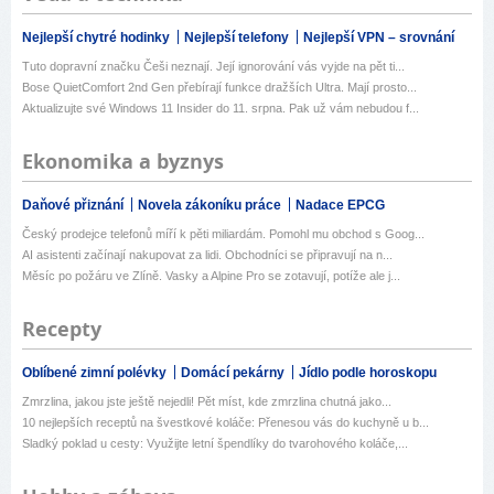
Nejlepší chytré hodinky
Nejlepší telefony
Nejlepší VPN – srovnání
Tuto dopravní značku Češi neznají. Její ignorování vás vyjde na pět ti...
Bose QuietComfort 2nd Gen přebírají funkce dražších Ultra. Mají prosto...
Aktualizujte své Windows 11 Insider do 11. srpna. Pak už vám nebudou f...
Ekonomika a byznys
Daňové přiznání
Novela zákoníku práce
Nadace EPCG
Český prodejce telefonů míří k pěti miliardám. Pomohl mu obchod s Goog...
AI asistenti začínají nakupovat za lidi. Obchodníci se připravují na n...
Měsíc po požáru ve Zlíně. Vasky a Alpine Pro se zotavují, potíže ale j...
Recepty
Oblíbené zimní polévky
Domácí pekárny
Jídlo podle horoskopu
Zmrzlina, jakou jste ještě nejedli! Pět míst, kde zmrzlina chutná jako...
10 nejlepších receptů na švestkové koláče: Přenesou vás do kuchyně u b...
Sladký poklad u cesty: Využijte letní špendlíky do tvarohového koláče,...