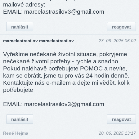
mailové adresy:
EMAIL: marce­lastra­silov­3@gma­il.com
nahlásit
reagovat
marcelastrasilov marcelastrasilov
23. 06. 2025 06:02
Vyřešíme nečekané životní situace, pokryjeme
nečekané životní potřeby - rychle a snadno.
Pokud naléhavě potřebujete POMOC a nevíte,
kam se obrátit, jsme tu pro vás 24 hodin denně.
Kontaktujte nás e-mailem a dejte mi vědět, kolik
potřebujete
EMAIL: marce­lastra­silov­3@gma­il.com
nahlásit
reagovat
René Hejma
20. 06. 2025 13:17