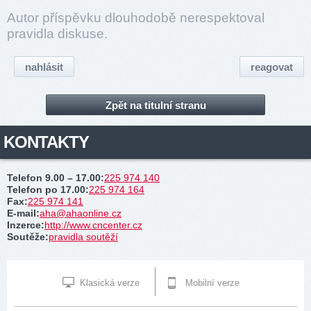
Autor příspěvku dlouhodobě nerespektoval
pravidla diskuse.
nahlásit
reagovat
Zpět na titulní stranu
KONTAKTY
Telefon 9.00 – 17.00
:
225 974 140
Telefon po 17.00
:
225 974 164
Fax
:
225 974 141
E-mail
:
aha@ahaonline.cz
Inzerce
:
http://www.cncenter.cz
Soutěže
:
pravidla soutěží
Klasická verze
Mobilní verze