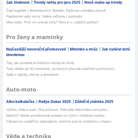
Jak zhubnout
Trendy nehty pro jaro 2025
Nové make-up trendy
Čapí tragédie v Bohuslavicích: Bohdan, Radovan a Amálka uhynuli
Pawlowské ujely nervy: Halina nařčena z podvodu!
Vlna veder: Proč víc umírají ženy? Není to o „slabším pohlaví“
Pro ženy a maminky
Nejčastější novoroční předsevzetí
Miminko a mráz
Jak vybírat letní
dovolenou
Tipy, jak usnadnit prvňáčkovi nástup do školy
Tady hlídám já! 40 momentek, na kterých převzali mateřské povinnosti k...
Salát s rajčaty, ořechy a dresinkem
Auto-moto
Alko-kalkulačka
Rallye Dakar 2025
Dálniční známka 2025
Výhřev, čidla a stačí, říká průzkum. Pokročilá elektronika není priori...
MotoGP: Martin proměnil pole position ve výhru v britském sprintu
Câmara se vyjádřil ke spekulacím, které ho pojí se sedačkou u Haasu
Věda a technika