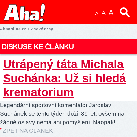
A
A
A
Ahaonline.cz
Žhavé drby
DISKUSE KE ČLÁNKU
Utrápený táta Michala
Suchánka: Už si hledá
krematorium
Legendární sportovní komentátor Jaroslav
Suchánek se tento týden dožil 89 let, ovšem na
žádné oslavy nemá ani pomyšlení. Naopak!
ZPĚT NA ČLÁNEK