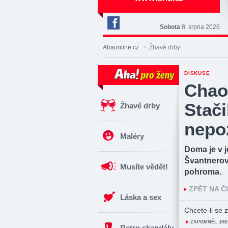
Sobota
8. srpna 2026
Deník
Aha!
Ahaonline.cz
>
Žhavé drby
na
Facebooku
DISKUSE
Chao
Stači
Žhavé drby
nepo
Maléry
Doma je v j
Švantnerová
Musíte vědět!
pohroma.
ZPĚT NA 
Láska a sex
Chcete-li se z
ZAPOMNĚL JSE
Retro skandály