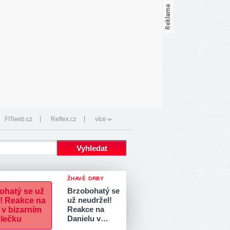
FITweb.cz
Reflex.cz
více
ŽHAVÉ DRBY
Brzobohatý se
už neudržel!
Reakce na
Danielu v…