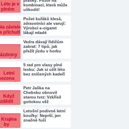
prášky: Pozor na
kombinaci, která může
uškodit!
Počet kuřáků klesá,
zdravotníci ale varují:
Výrobci e-cigaret
lákají mladé
Vedra dávají řidičům
zabrat: 7 tipů, jak
přežít jízdu v horku
5 rad pro vlasy plné
lesku: Jak si užít léto
bez zničených kadeří
Petr Jaška na
Chebsku obnovil
starou tvrz: Vzkřísil
gotickou věž
Letošní podivné letní
bouřky: Neprší, jen
značně fučí