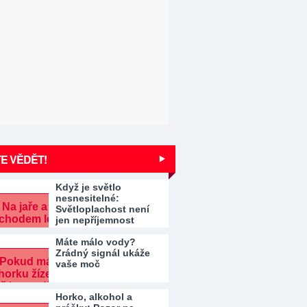
E VĚDĚT!
Když je světlo
nesnesitelné:
Světloplachost není
jen nepříjemnost
Máte málo vody?
Zrádný signál ukáže
vaše moč
Horko, alkohol a