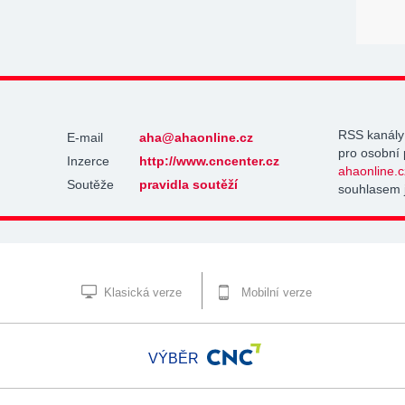
RSS kanály
E-mail
aha@ahaonline.cz
pro osobní 
Inzerce
http://www.cncenter.cz
ahaonline.c
Soutěže
pravidla soutěží
souhlasem 
Klasická verze
Mobilní verze
VÝBĚR