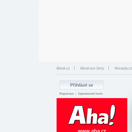
Blesk.cz
Blesk pro ženy
Recepty.cz
Registrace
|
Zapomenuté heslo