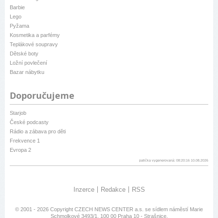
Barbie
Lego
Pyžama
Kosmetika a parfémy
Teplákové soupravy
Dětské boty
Ložní povlečení
Bazar nábytku
Doporučujeme
Starjob
České podcasty
Rádio a zábava pro děti
Frekvence 1
Evropa 2
patička vygenerovaná: 08:20:16 10.08.2026
Inzerce
Redakce
RSS
© 2001 - 2026 Copyright
CZECH NEWS CENTER a.s.
se sídlem náměstí Marie
Schmolkové 3493/1, 100 00 Praha 10 - Strašnice,