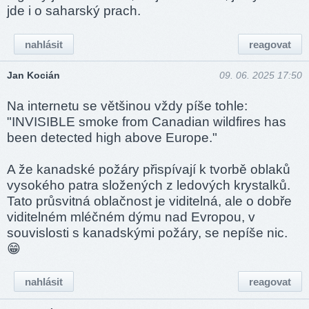
jde i o saharský prach.
nahlásit
reagovat
Jan Kocián
09. 06. 2025 17:50
Na internetu se většinou vždy píše tohle:
"INVISIBLE smoke from Canadian wildfires has
been detected high above Europe."
A že kanadské požáry přispívají k tvorbě oblaků
vysokého patra složených z ledových krystalků.
Tato průsvitná oblačnost je viditelná, ale o dobře
viditelném mléčném dýmu nad Evropou, v
souvislosti s kanadskými požáry, se nepíše nic.
😁
nahlásit
reagovat