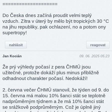
====­======­======­====
Do Česka dnes začíná proudit velmi teplý
vzduch. Zítra v úterý by mělo být tropických 30 °C
na jihu republiky, pak ochlazení, no a potom ony
supertropy!
nahlásit
reagovat
Jan Kocián
09. 06. 2025 05:23
Že prý výhledy počasí z pera ČHMÚ jsou
užitečné, protože dokáží plus minus přibližně
odhadnout charakter počasí. Nedokáží!
2. června večer ČHMÚ stanovil, že týden od 9. do
15. června má malou 10% šanci stát se teplotně
nadprůměrným týdnem a že má 10% šanci stát
se srážkově podprůměrným. Což je úplně jiný