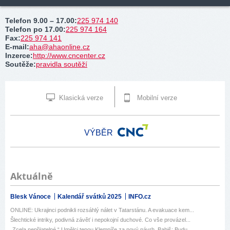
Telefon 9.00 – 17.00
:
225 974 140
Telefon po 17.00
:
225 974 164
Fax
:
225 974 141
E-mail
:
aha@ahaonline.cz
Inzerce
:
http://www.cncenter.cz
Soutěže
:
pravidla soutěží
Klasická verze
Mobilní verze
VÝBĚR
Aktuálně
Blesk Vánoce
Kalendář svátků 2025
INFO.cz
ONLINE: Ukrajinci podnikli rozsáhlý nálet v Tatarstánu. A evakuace kem...
Šlechtické intriky, podivná závěť i nepokojní duchové. Co vše provázel...
„Zcela nepřijatelné.“ Umělci tepou Klempíře za nový návrh. Babiš: Budu...