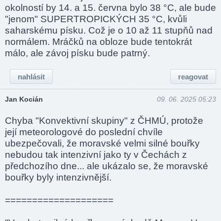
okolností by 14. a 15. června bylo 38 °C, ale bude
"jenom" SUPERTROPICKÝCH 35 °C, kvůli
saharskému písku. Což je o 10 až 11 stupňů nad
normálem. Mráčků na obloze bude tentokrát
málo, ale závoj písku bude patrný.
nahlásit
reagovat
Jan Kocián
09. 06. 2025 05:23
Chyba "Konvektivní skupiny" z ČHMÚ, protože
její meteorologové do poslední chvíle
ubezpečovali, že moravské velmi silné bouřky
nebudou tak intenzivní jako ty v Čechách z
předchozího dne... ale ukázalo se, že moravské
bouřky byly intenzivnější.
====­======­======­====