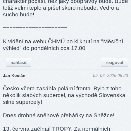
charakter počasí, než jaký doopravdy bude. Bude
totiž velmi teplo a pršet skoro nebude. Vedro a
sucho bude!
====­======­======­====
K vidění na webu ČHMÚ po kliknutí na "Měsíční
výhled" do pondělních cca 17.00
nahlásit
reagovat
Jan Kocián
09. 06. 2025 05:23
Česko včera zasáhla polární fronta. Bylo z toho
několik slabých supercel, na východě Slovenska
silné supercely!
Dnes drobné sněhové přeháňky na Sněžce!
13. června začínají TROPY. Za normálních