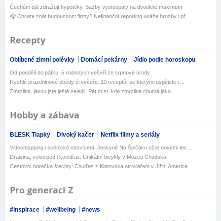
Čechům dál zdražují hypotéky. Sazby vystoupaly na dvouleté maximum
🎧 Chcete znát budoucnost firmy? Nefinanční reporting ukáže hrozby i př...
Recepty
Oblíbené zimní polévky
Domácí pekárny
Jídlo podle horoskopu
Od pondělí do pátku: 5 rodinných večeří ze srpnové úrody
Rychlé prázdninové obědy či večeře: 10 receptů, se kterými uspějete i ...
Zmrzlina, jakou jste ještě nejedli! Pět míst, kde zmrzlina chutná jako...
Hobby a zábava
BLESK Tlapky
Divoký kačer
Netflix filmy a seriály
Videomapping i scénické nasvícení. Jeskyně Na Špičáku ožije novými tec...
Draisina, velocipéd i kostitřas: Unikátní bicykly v Muzeu Chodska
Cestovní horečka šlechty: Chuďas z Klatovska otrokářem v Jižní Americe
Pro generaci Z
#inspirace
#wellbeing
#news