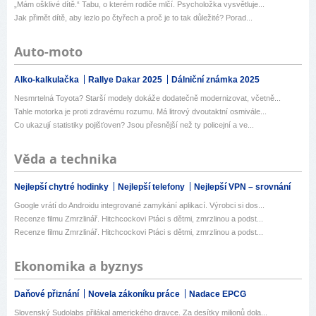
„Mám ošklivé dítě.“ Tabu, o kterém rodiče mlčí. Psycholožka vysvětluje...
Jak přimět dítě, aby lezlo po čtyřech a proč je to tak důležité? Porad...
Auto-moto
Alko-kalkulačka
Rallye Dakar 2025
Dálniční známka 2025
Nesmrtelná Toyota? Starší modely dokáže dodatečně modernizovat, včetně...
Tahle motorka je proti zdravému rozumu. Má litrový dvoutaktní osmivále...
Co ukazují statistiky pojišťoven? Jsou přesnější než ty policejní a ve...
Věda a technika
Nejlepší chytré hodinky
Nejlepší telefony
Nejlepší VPN – srovnání
Google vrátí do Androidu integrované zamykání aplikací. Výrobci si dos...
Recenze filmu Zmrzlinář. Hitchcockovi Ptáci s dětmi, zmrzlinou a podst...
Recenze filmu Zmrzlinář. Hitchcockovi Ptáci s dětmi, zmrzlinou a podst...
Ekonomika a byznys
Daňové přiznání
Novela zákoníku práce
Nadace EPCG
Slovenský Sudolabs přilákal amerického dravce. Za desítky milionů dola...