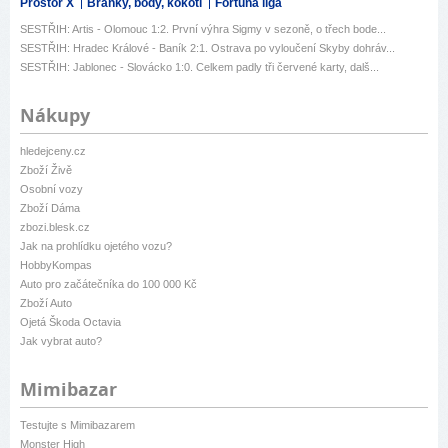
Prostor X
Branky, body, kokoti
Fortuna liga
SESTŘIH: Artis - Olomouc 1:2. První výhra Sigmy v sezoně, o třech bode...
SESTŘIH: Hradec Králové - Baník 2:1. Ostrava po vyloučení Skyby dohráv...
SESTŘIH: Jablonec - Slovácko 1:0. Celkem padly tři červené karty, dalš...
Nákupy
hledejceny.cz
Zboží Živě
Osobní vozy
Zboží Dáma
zbozi.blesk.cz
Jak na prohlídku ojetého vozu?
HobbyKompas
Auto pro začátečníka do 100 000 Kč
Zboží Auto
Ojetá Škoda Octavia
Jak vybrat auto?
Mimibazar
Testujte s Mimibazarem
Monster High