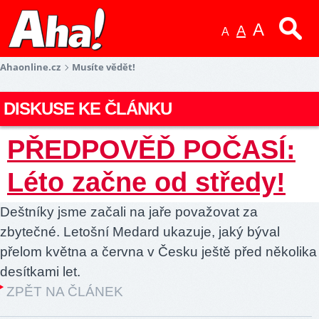
A
A
A
Ahaonline.cz
Musíte vědět!
DISKUSE KE ČLÁNKU
PŘEDPOVĚĎ POČASÍ:
Léto začne od středy!
Deštníky jsme začali na jaře považovat za
zbytečné. Letošní Medard ukazuje, jaký býval
přelom května a června v Česku ještě před několika
desítkami let.
ZPĚT NA ČLÁNEK