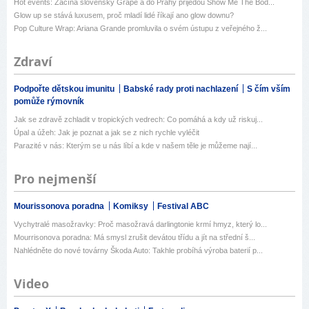
Hot events: Začíná slovenský Grape a do Prahy přijedou Show Me The Bod...
Glow up se stává luxusem, proč mladí lidé říkají ano glow downu?
Pop Culture Wrap: Ariana Grande promluvila o svém ústupu z veřejného ž...
Zdraví
Podpořte dětskou imunitu
Babské rady proti nachlazení
S čím vším
pomůže rýmovník
Jak se zdravě zchladit v tropických vedrech: Co pomáhá a kdy už riskuj...
Úpal a úžeh: Jak je poznat a jak se z nich rychle vyléčit
Parazité v nás: Kterým se u nás líbí a kde v našem těle je můžeme nají...
Pro nejmenší
Mourissonova poradna
Komiksy
Festival ABC
Vychytralé masožravky: Proč masožravá darlingtonie krmí hmyz, který lo...
Mourrisonova poradna: Má smysl zrušit devátou třídu a jít na střední š...
Nahlédněte do nové továrny Škoda Auto: Takhle probíhá výroba baterií p...
Video