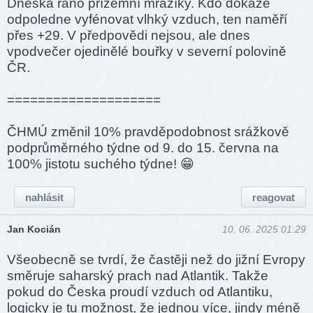
Dneska ráno přízemní mrazíky. Kdo dokáže
odpoledne vyfénovat vlhký vzduch, ten naměří
přes +29. V předpovědi nejsou, ale dnes
vpodvečer ojedinělé bouřky v severní polovině
ČR.
====­======­======­====
ČHMÚ změnil 10% pravděpodobnost srážkově
podprůměrného týdne od 9. do 15. června na
100% jistotu suchého týdne! 😁
nahlásit
reagovat
Jan Kocián
10. 06. 2025 01:29
Všeobecně se tvrdí, že častěji než do jižní Evropy
směruje saharský prach nad Atlantik. Takže
pokud do Česka proudí vzduch od Atlantiku,
logicky je tu možnost, že jednou více, jindy méně