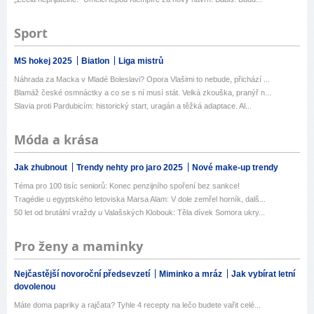
Sport
MS hokej 2025
Biatlon
Liga mistrů
Náhrada za Macka v Mladé Boleslavi? Opora Vlašimi to nebude, přichází ...
Blamáž české osmnáctky a co se s ní musí stát. Velká zkouška, pranýř n...
Slavia proti Pardubicím: historický start, uragán a těžká adaptace. Al...
Móda a krása
Jak zhubnout
Trendy nehty pro jaro 2025
Nové make-up trendy
Téma pro 100 tisíc seniorů: Konec penzijního spoření bez sankce!
Tragédie u egyptského letoviska Marsa Alam: V dole zemřel horník, dalš...
50 let od brutální vraždy u Valašských Klobouk: Těla dívek Somora ukry...
Pro ženy a maminky
Nejčastější novoroční předsevzetí
Miminko a mráz
Jak vybírat letní
dovolenou
Máte doma papriky a rajčata? Tyhle 4 recepty na lečo budete vařit celé...