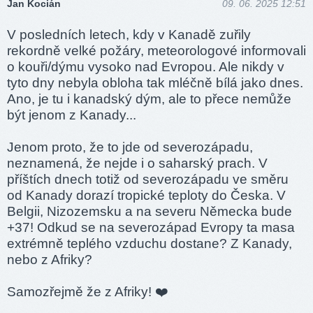
Jan Kocián
09. 06. 2025 12:51
V posledních letech, kdy v Kanadě zuřily
rekordně velké požáry, meteorologové informovali
o kouři/dýmu vysoko nad Evropou. Ale nikdy v
tyto dny nebyla obloha tak mléčně bílá jako dnes.
Ano, je tu i kanadský dým, ale to přece nemůže
být jenom z Kanady...
Jenom proto, že to jde od severozápadu,
neznamená, že nejde i o saharský prach. V
příštích dnech totiž od severozápadu ve směru
od Kanady dorazí tropické teploty do Česka. V
Belgii, Nizozemsku a na severu Německa bude
+37! Odkud se na severozápad Evropy ta masa
extrémně teplého vzduchu dostane? Z Kanady,
nebo z Afriky?
Samozřejmě že z Afriky! ❤️‍