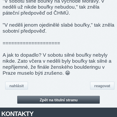
"V sobotu silné bouřky na východě Moravy. V
neděli už nikde bouřky nebudou," tak zněla
páteční předpověď od ČHMÚ.
"V neděli jenom ojedinělé slabé bouřky," tak zněla
sobotní předpověď.
====­======­======­====
A jak to dopadlo? V sobotu silné bouřky nebyly
nikde. Zato včera v neděli byly bouřky tak silné a
nepříjemné, že finále ženského boulderingu v
Praze muselo býti zrušeno. 😁
nahlásit
reagovat
Zpět na titulní stranu
KONTAKTY