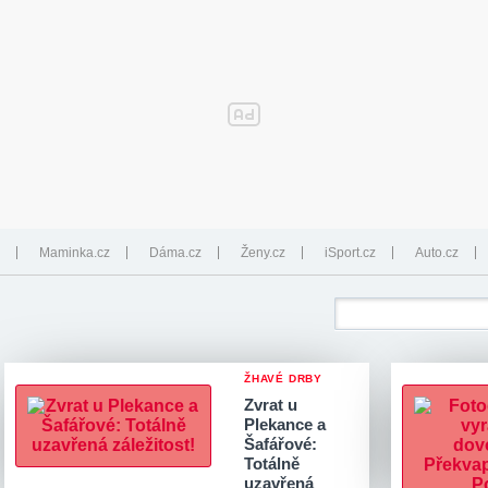
Maminka.cz
Dáma.cz
Ženy.cz
iSport.cz
Auto.cz
ŽHAVÉ DRBY
Zvrat u
Plekance a
Šafářové:
Totálně
uzavřená