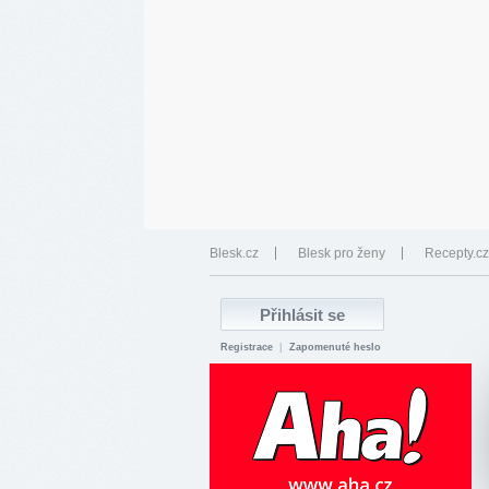
Blesk.cz
Blesk pro ženy
Recepty.cz
Registrace
|
Zapomenuté heslo