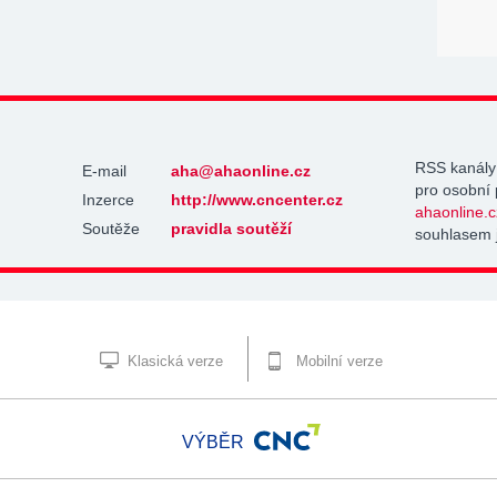
RSS kanály
E-mail
aha@ahaonline.cz
pro osobní 
Inzerce
http://www.cncenter.cz
ahaonline.c
Soutěže
pravidla soutěží
souhlasem 
Klasická verze
Mobilní verze
VÝBĚR