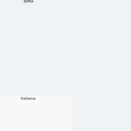
lýtka