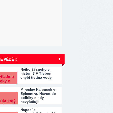
E VĚDĚT!
Nejhorší sucho v
historii? V Třeboni
chybí třetina vody
Miroslav Kalousek v
Epicentru: Návrat do
politiky nikdy
nevylučuji!
Naposílali