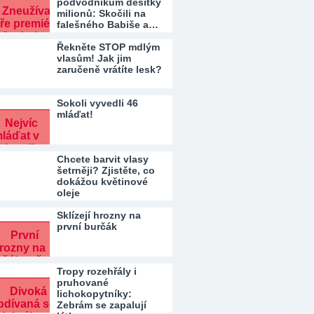
podvodníkům desítky
milionů: Skočili na
falešného Babiše a…
Řekněte STOP mdlým
vlasům! Jak jim
zaručeně vrátíte lesk?
Sokoli vyvedli 46
mláďat!
Chcete barvit vlasy
šetrněji? Zjistěte, co
dokážou květinové
oleje
Sklízejí hrozny na
první burčák
Tropy rozehřály i
pruhované
lichokopytníky:
Zebrám se zapalují