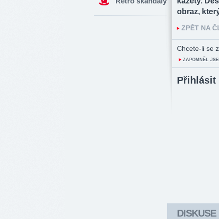
Retro skandály
kazety. Des
obraz, kter
ZPĚT NA 
Chcete-li se z
ZAPOMNĚL JSE
Přihlásit
DISKUSE