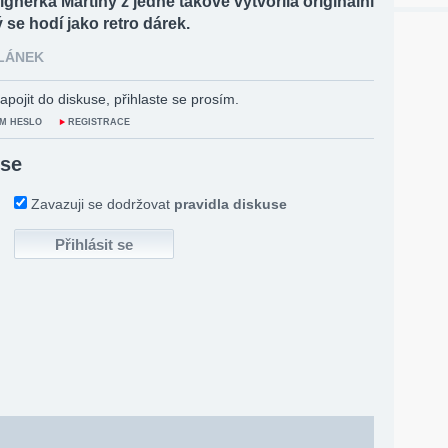
ignérka Martiny z jedné takové vytvořila originální
ý se hodí jako retro dárek.
ČLÁNEK
apojit do diskuse, přihlaste se prosím.
M HESLO
REGISTRACE
 se
Zavazuji se dodržovat
pravidla diskuse