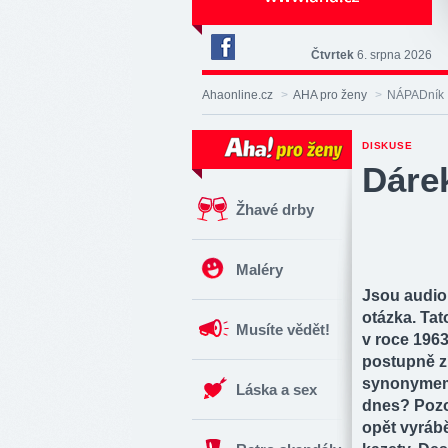
Čtvrtek
6. srpna 2026
Deník
Aha!
Ahaonline.cz
>
AHA pro ženy
>
NÁPADník
na
Facebooku
DISKUSE
Dárek
Žhavé drby
Maléry
Jsou audio 
otázka. Tat
Musíte vědět!
v roce 1963
postupně zí
synonymem 8
Láska a sex
dnes? Pozor
opět vyrábě