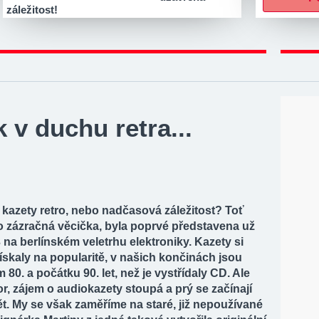
záležitost!
 v duchu retra...
kazety retro, nebo nadčasová záležitost? Toť
o zázračná věcička, byla poprvé představena už
 na berlínském veletrhu elektroniky. Kazety si
skaly na popularitě, v našich končinách jsou
0. a počátku 90. let, než je vystřídaly CD. Ale
, zájem o audiokazety stoupá a prý se začínají
t. My se však zaměříme na staré, již nepoužívané