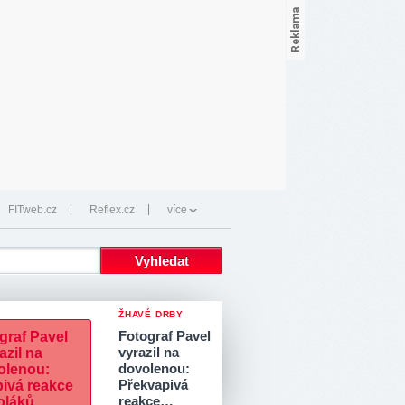
FITweb.cz
Reflex.cz
více
ŽHAVÉ DRBY
Fotograf Pavel
vyrazil na
dovolenou:
Překvapivá
reakce…