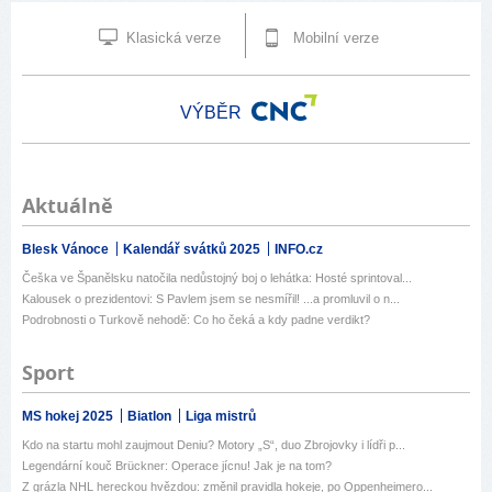
Klasická verze
Mobilní verze
VÝBĚR
Aktuálně
Blesk Vánoce
Kalendář svátků 2025
INFO.cz
Češka ve Španělsku natočila nedůstojný boj o lehátka: Hosté sprintoval...
Kalousek o prezidentovi: S Pavlem jsem se nesmířil! ...a promluvil o n...
Podrobnosti o Turkově nehodě: Co ho čeká a kdy padne verdikt?
Sport
MS hokej 2025
Biatlon
Liga mistrů
Kdo na startu mohl zaujmout Deniu? Motory „S“, duo Zbrojovky i lídři p...
Legendární kouč Brückner: Operace jícnu! Jak je na tom?
Z grázla NHL hereckou hvězdou: změnil pravidla hokeje, po Oppenheimero...