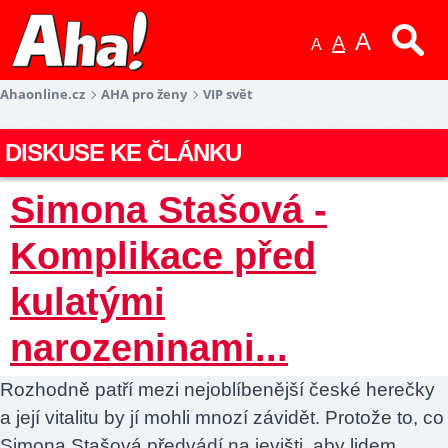
A
A
A
Ahaonline.cz
AHA pro ženy
VIP svět
DISKUSE KE ČLÁNKU
Simona Stašová -
Komplikace před
kulatými
narozeninami...
Rozhodně patří mezi nejoblíbenější české herečky
a její vitalitu by jí mohli mnozí závidět. Protože to, co
Simona Stašová předvádí na jevišti, aby lidem