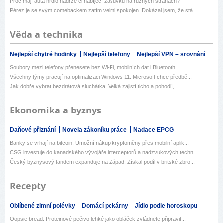
Proč mají auta hrdlo nádrže či nabíjecí zásuvku na různých stranách?
Pérez je se svým comebackem zatím velmi spokojen. Dokázal jsem, že stá...
Věda a technika
Nejlepší chytré hodinky
Nejlepší telefony
Nejlepší VPN – srovnání
Soubory mezi telefony přenesete bez Wi-Fi, mobilních dat i Bluetooth. ...
Všechny týmy pracují na optimalizaci Windows 11. Microsoft chce předbě...
Jak dobře vybrat bezdrátová sluchátka. Velká zajistí ticho a pohodlí, ...
Ekonomika a byznys
Daňové přiznání
Novela zákoníku práce
Nadace EPCG
Banky se vrhají na bitcoin. Umožní nákup kryptoměny přes mobilní aplik...
CSG investuje do kanadského vývojáře interceptorů a nadzvukových techn...
Český byznysový tandem expanduje na Západ. Získal podíl v britské zbro...
Recepty
Oblíbené zimní polévky
Domácí pekárny
Jídlo podle horoskopu
Oopsie bread: Proteinové pečivo lehké jako obláček zvládnete připravit...