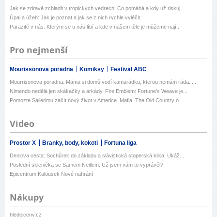
Jak se zdravě zchladit v tropických vedrech: Co pomáhá a kdy už riskuj...
Úpal a úžeh: Jak je poznat a jak se z nich rychle vyléčit
Parazité v nás: Kterým se u nás líbí a kde v našem těle je můžeme nají...
Pro nejmenší
Mourissonova poradna
Komiksy
Festival ABC
Mourrisonova poradna: Máma si domů vodí kamarádku, kterou nemám ráda. ...
Nintendo nedělá jen skákačky a arkády. Fire Emblem: Fortune's Weave je...
Pomozte Salierimu začít nový život v Americe. Mafia: The Old Country o...
Video
Prostor X
Branky, body, kokoti
Fortuna liga
Deniova cesta: Sochůrek do základu a slávistická stoperská klika. Ukáž...
Poslední sklenička se Samem Neillem: Už jsem vám to vyprávěl?
Epicentrum Kalousek Nové nahrání
Nákupy
hledejceny.cz