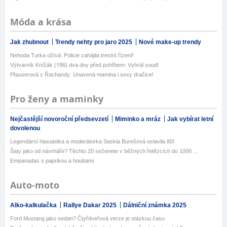
Móda a krása
Jak zhubnout
Trendy nehty pro jaro 2025
Nové make-up trendy
Nehoda Turka ožívá: Policie zahájila trestní řízení!
Výtvarník Knížák (†86) dva dny před pohřbem: Vyhrál soud!
Pfauserová z Řachandy: Unavená mamina i sexy dračice!
Pro ženy a maminky
Nejčastější novoroční předsevzetí
Miminko a mráz
Jak vybírat letní
dovolenou
Legendární hlasatelka a moderátorka Saskia Burešová oslavila 80!
Šaty jako od návrháře? Těchto 20 seženete v běžných řetězcích do 1000 ...
Empanadas s paprikou a houbami
Auto-moto
Alko-kalkulačka
Rallye Dakar 2025
Dálniční známka 2025
Ford Mustang jako sedan? Čtyřdveřová verze je otázkou času