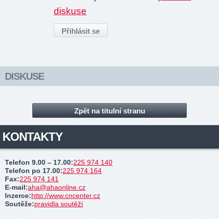
diskuse
DISKUSE
Zpět na titulní stranu
KONTAKTY
Telefon 9.00 – 17.00
:
225 974 140
Telefon po 17.00
:
225 974 164
Fax
:
225 974 141
E-mail
:
aha@ahaonline.cz
Inzerce
:
http://www.cncenter.cz
Soutěže
:
pravidla soutěží