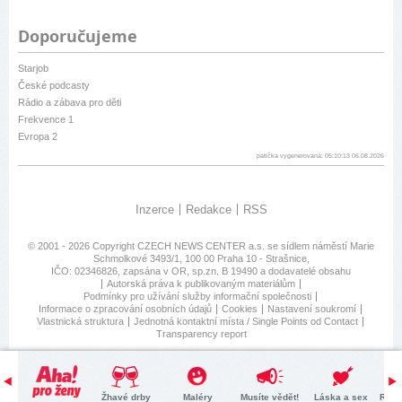
Doporučujeme
Starjob
České podcasty
Rádio a zábava pro děti
Frekvence 1
Evropa 2
patička vygenerovaná: 05:10:13 06.08.2026
Inzerce
Redakce
RSS
© 2001 - 2026 Copyright
CZECH NEWS CENTER a.s.
se sídlem náměstí Marie
Schmolkové 3493/1, 100 00 Praha 10 - Strašnice,
IČO: 02346826, zapsána v OR, sp.zn. B 19490 a dodavatelé obsahu
Autorská práva k publikovaným materiálům
Podmínky pro užívání služby informační společnosti
Informace o zpracování osobních údajů
Cookies
Nastavení soukromí
Vlastnická struktura
Jednotná kontaktní místa / Single Points od Contact
Transparency report
Žhavé drby
Maléry
Musíte vědět!
Láska a sex
Retr