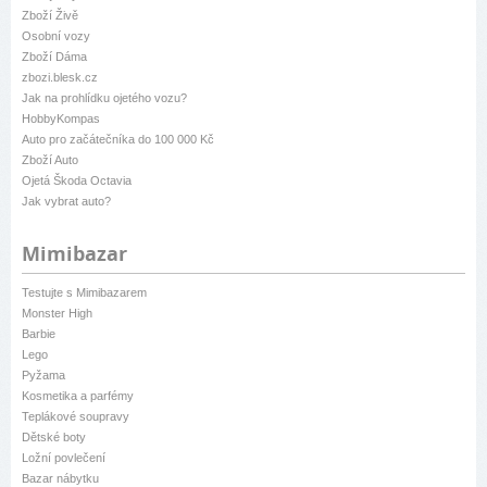
Zboží Živě
Osobní vozy
Zboží Dáma
zbozi.blesk.cz
Jak na prohlídku ojetého vozu?
HobbyKompas
Auto pro začátečníka do 100 000 Kč
Zboží Auto
Ojetá Škoda Octavia
Jak vybrat auto?
Mimibazar
Testujte s Mimibazarem
Monster High
Barbie
Lego
Pyžama
Kosmetika a parfémy
Teplákové soupravy
Dětské boty
Ložní povlečení
Bazar nábytku