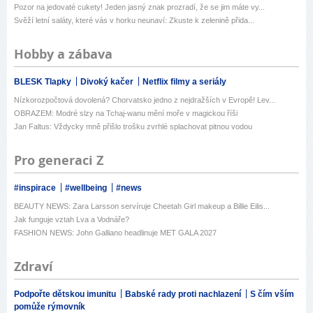
Pozor na jedovaté cukety! Jeden jasný znak prozradí, že se jim máte vy...
Svěží letní saláty, které vás v horku neunaví: Zkuste k zelenině přida...
Hobby a zábava
BLESK Tlapky
Divoký kačer
Netflix filmy a seriály
Nízkorozpočtová dovolená? Chorvatsko jedno z nejdražších v Evropě! Lev...
OBRAZEM: Modré slzy na Tchaj-wanu mění moře v magickou říši
Jan Faltus: Vždycky mně přišlo trošku zvrhlé splachovat pitnou vodou
Pro generaci Z
#inspirace
#wellbeing
#news
BEAUTY NEWS: Zara Larsson servíruje Cheetah Girl makeup a Billie Eilis...
Jak funguje vztah Lva a Vodnáře?
FASHION NEWS: John Galliano headlinuje MET GALA 2027
Zdraví
Podpořte dětskou imunitu
Babské rady proti nachlazení
S čím vším
pomůže rýmovník