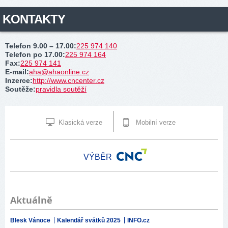
KONTAKTY
Telefon 9.00 – 17.00
:
225 974 140
Telefon po 17.00
:
225 974 164
Fax
:
225 974 141
E-mail
:
aha@ahaonline.cz
Inzerce
:
http://www.cncenter.cz
Soutěže
:
pravidla soutěží
Klasická verze
Mobilní verze
VÝBĚR
Aktuálně
Blesk Vánoce
Kalendář svátků 2025
INFO.cz