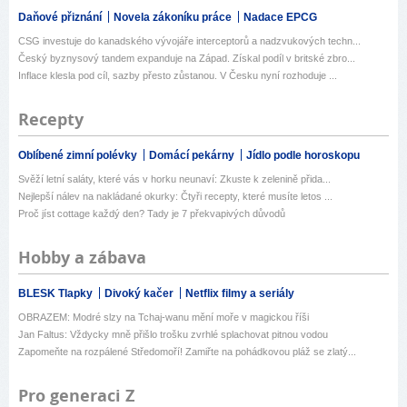
Daňové přiznání
Novela zákoníku práce
Nadace EPCG
CSG investuje do kanadského vývojáře interceptorů a nadzvukových techn...
Český byznysový tandem expanduje na Západ. Získal podíl v britské zbro...
Inflace klesla pod cíl, sazby přesto zůstanou. V Česku nyní rozhoduje ...
Recepty
Oblíbené zimní polévky
Domácí pekárny
Jídlo podle horoskopu
Svěží letní saláty, které vás v horku neunaví: Zkuste k zelenině přida...
Nejlepší nálev na nakládané okurky: Čtyři recepty, které musíte letos ...
Proč jíst cottage každý den? Tady je 7 překvapivých důvodů
Hobby a zábava
BLESK Tlapky
Divoký kačer
Netflix filmy a seriály
OBRAZEM: Modré slzy na Tchaj-wanu mění moře v magickou říši
Jan Faltus: Vždycky mně přišlo trošku zvrhlé splachovat pitnou vodou
Zapomeňte na rozpálené Středomoří! Zamiřte na pohádkovou pláž se zlatý...
Pro generaci Z