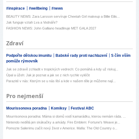
#inspirace
#wellbeing
#news
BEAUTY NEWS: Zara Larsson servíruje Cheetah Girl makeup a Billie Eilis...
Jak funguje vztah Lva a Vodnáře?
FASHION NEWS: John Galliano headlinuje MET GALA 2027
Zdraví
Podpořte dětskou imunitu
Babské rady proti nachlazení
S čím vším
pomůže rýmovník
Jak se zdravě zchladit v tropických vedrech: Co pomáhá a kdy už riskuj...
Úpal a úžeh: Jak je poznat a jak se z nich rychle vyléčit
Parazité v nás: Kterým se u nás líbí a kde v našem těle je můžeme nají...
Pro nejmenší
Mourissonova poradna
Komiksy
Festival ABC
Mourrisonova poradna: Máma si domů vodí kamarádku, kterou nemám ráda. ...
Nintendo nedělá jen skákačky a arkády. Fire Emblem: Fortune's Weave je...
Pomozte Salierimu začít nový život v Americe. Mafia: The Old Country o...