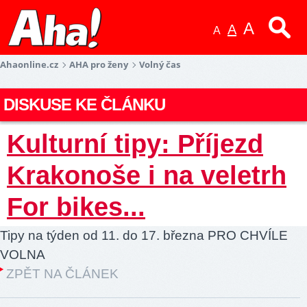
A
A
A
Ahaonline.cz
AHA pro ženy
Volný čas
DISKUSE KE ČLÁNKU
Kulturní tipy: Příjezd
Krakonoše i na veletrh
For bikes...
Tipy na týden od 11. do 17. března PRO CHVÍLE
VOLNA
ZPĚT NA ČLÁNEK