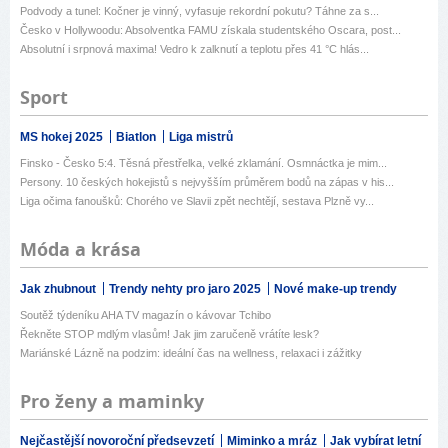
Podvody a tunel: Kočner je vinný, vyfasuje rekordní pokutu? Táhne za s...
Česko v Hollywoodu: Absolventka FAMU získala studentského Oscara, post...
Absolutní i srpnová maxima! Vedro k zalknutí a teplotu přes 41 °C hlás...
Sport
MS hokej 2025
Biatlon
Liga mistrů
Finsko - Česko 5:4. Těsná přestřelka, velké zklamání. Osmnáctka je mim...
Persony. 10 českých hokejistů s nejvyšším průměrem bodů na zápas v his...
Liga očima fanoušků: Chorého ve Slavii zpět nechtějí, sestava Plzně vy...
Móda a krása
Jak zhubnout
Trendy nehty pro jaro 2025
Nové make-up trendy
Soutěž týdeníku AHA TV magazín o kávovar Tchibo
Řekněte STOP mdlým vlasům! Jak jim zaručeně vrátíte lesk?
Mariánské Lázně na podzim: ideální čas na wellness, relaxaci i zážitky
Pro ženy a maminky
Nejčastější novoroční předsevzetí
Miminko a mráz
Jak vybírat letní