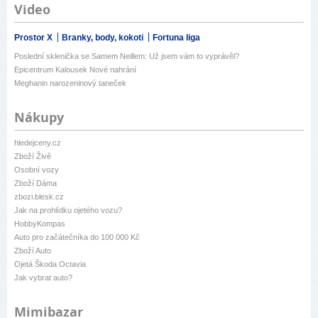
Video
Prostor X
Branky, body, kokoti
Fortuna liga
Poslední sklenička se Samem Neillem: Už jsem vám to vyprávěl?
Epicentrum Kalousek Nové nahrání
Meghanin narozeninový taneček
Nákupy
hledejceny.cz
Zboží Živě
Osobní vozy
Zboží Dáma
zbozi.blesk.cz
Jak na prohlídku ojetého vozu?
HobbyKompas
Auto pro začátečníka do 100 000 Kč
Zboží Auto
Ojetá Škoda Octavia
Jak vybrat auto?
Mimibazar