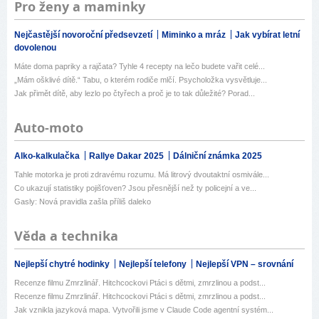
Pro ženy a maminky
Nejčastější novoroční předsevzetí
Miminko a mráz
Jak vybírat letní
dovolenou
Máte doma papriky a rajčata? Tyhle 4 recepty na lečo budete vařit celé...
„Mám ošklivé dítě.“ Tabu, o kterém rodiče mlčí. Psycholožka vysvětluje...
Jak přimět dítě, aby lezlo po čtyřech a proč je to tak důležité? Porad...
Auto-moto
Alko-kalkulačka
Rallye Dakar 2025
Dálniční známka 2025
Tahle motorka je proti zdravému rozumu. Má litrový dvoutaktní osmivále...
Co ukazují statistiky pojišťoven? Jsou přesnější než ty policejní a ve...
Gasly: Nová pravidla zašla příliš daleko
Věda a technika
Nejlepší chytré hodinky
Nejlepší telefony
Nejlepší VPN – srovnání
Recenze filmu Zmrzlinář. Hitchcockovi Ptáci s dětmi, zmrzlinou a podst...
Recenze filmu Zmrzlinář. Hitchcockovi Ptáci s dětmi, zmrzlinou a podst...
Jak vznikla jazyková mapa. Vytvořili jsme v Claude Code agentní systém...