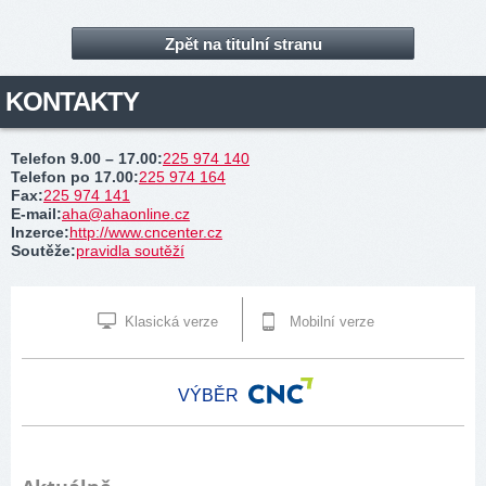
Zpět na titulní stranu
KONTAKTY
Telefon 9.00 – 17.00
:
225 974 140
Telefon po 17.00
:
225 974 164
Fax
:
225 974 141
E-mail
:
aha@ahaonline.cz
Inzerce
:
http://www.cncenter.cz
Soutěže
:
pravidla soutěží
Klasická verze
Mobilní verze
VÝBĚR