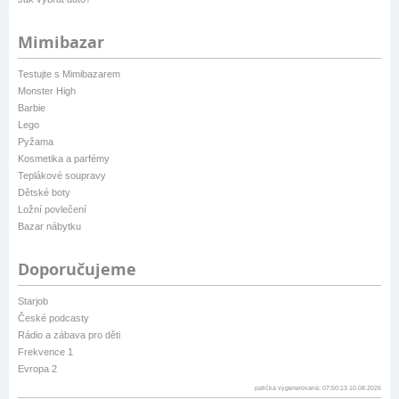
Mimibazar
Testujte s Mimibazarem
Monster High
Barbie
Lego
Pyžama
Kosmetika a parfémy
Teplákové soupravy
Dětské boty
Ložní povlečení
Bazar nábytku
Doporučujeme
Starjob
České podcasty
Rádio a zábava pro děti
Frekvence 1
Evropa 2
patička vygenerovaná: 07:50:13 10.08.2026