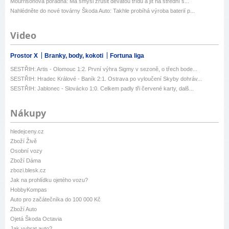
Mourrisonova poradna: Má smysl zrušit devátou třídu a jít na střední š...
Nahlédněte do nové továrny Škoda Auto: Takhle probíhá výroba baterií p...
Video
Prostor X
Branky, body, kokoti
Fortuna liga
SESTŘIH: Artis - Olomouc 1:2. První výhra Sigmy v sezoně, o třech bode...
SESTŘIH: Hradec Králové - Baník 2:1. Ostrava po vyloučení Skyby dohráv...
SESTŘIH: Jablonec - Slovácko 1:0. Celkem padly tři červené karty, dalš...
Nákupy
hledejceny.cz
Zboží Živě
Osobní vozy
Zboží Dáma
zbozi.blesk.cz
Jak na prohlídku ojetého vozu?
HobbyKompas
Auto pro začátečníka do 100 000 Kč
Zboží Auto
Ojetá Škoda Octavia
Jak vybrat auto?