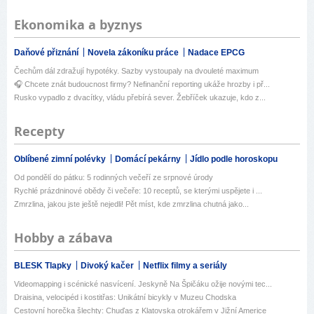
Ekonomika a byznys
Daňové přiznání
Novela zákoníku práce
Nadace EPCG
Čechům dál zdražují hypotéky. Sazby vystoupaly na dvouleté maximum
🎧 Chcete znát budoucnost firmy? Nefinanční reporting ukáže hrozby i př...
Rusko vypadlo z dvacítky, vládu přebírá sever. Žebříček ukazuje, kdo z...
Recepty
Oblíbené zimní polévky
Domácí pekárny
Jídlo podle horoskopu
Od pondělí do pátku: 5 rodinných večeří ze srpnové úrody
Rychlé prázdninové obědy či večeře: 10 receptů, se kterými uspějete i ...
Zmrzlina, jakou jste ještě nejedli! Pět míst, kde zmrzlina chutná jako...
Hobby a zábava
BLESK Tlapky
Divoký kačer
Netflix filmy a seriály
Videomapping i scénické nasvícení. Jeskyně Na Špičáku ožije novými tec...
Draisina, velocipéd i kostitřas: Unikátní bicykly v Muzeu Chodska
Cestovní horečka šlechty: Chuďas z Klatovska otrokářem v Jižní Americe