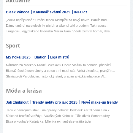
Aktuálně
Blesk Vánoce
Kalendář svátků 2025
INFO.cz
„Zcela nepřijatelné.“ Umělci tepou Klempíře za nový návrh. Babiš: Budu...
Dámy tančící na stolech i v ulicích a alkohol tekl proudem. Tak radost...
Tragédie u egyptského letoviska Marsa Alam: V dole zemřel horník, dalš...
Sport
MS hokej 2025
Biatlon
Liga mistrů
Náhrada za Macka v Mladé Boleslavi? Opora Vlašimi to nebude, přichází ...
Blamáž české osmnáctky a co se s ní musí stát. Velká zkouška, pranýř n...
Slavia proti Pardubicím: historický start, uragán a těžká adaptace. Al...
Móda a krása
Jak zhubnout
Trendy nehty pro jaro 2025
Nové make-up trendy
Jsou v havarijním stavu, na opravy nebude: Bednárik zařízl peníze na k...
50 let od brutální vraždy u Valašských Klobouk: Těla dívek Somora ukry...
Bitva o kuchaře Kašpárka. Milenka exmanželce vrátila úder!