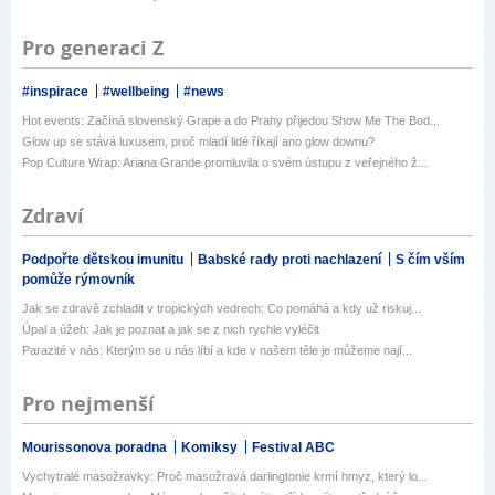
Pro generaci Z
#inspirace
#wellbeing
#news
Hot events: Začíná slovenský Grape a do Prahy přijedou Show Me The Bod...
Glow up se stává luxusem, proč mladí lidé říkají ano glow downu?
Pop Culture Wrap: Ariana Grande promluvila o svém ústupu z veřejného ž...
Zdraví
Podpořte dětskou imunitu
Babské rady proti nachlazení
S čím vším
pomůže rýmovník
Jak se zdravě zchladit v tropických vedrech: Co pomáhá a kdy už riskuj...
Úpal a úžeh: Jak je poznat a jak se z nich rychle vyléčit
Parazité v nás: Kterým se u nás líbí a kde v našem těle je můžeme nají...
Pro nejmenší
Mourissonova poradna
Komiksy
Festival ABC
Vychytralé masožravky: Proč masožravá darlingtonie krmí hmyz, který lo...