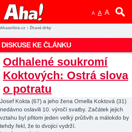
A
A
A
Ahaonline.cz
Žhavé drby
DISKUSE KE ČLÁNKU
Odhalené soukromí
Koktových: Ostrá slova
o potratu
Josef Kokta (67) a jeho žena Ornella Koktová (31)
nedávno oslavili 10. výročí svatby. Začátek jejich
vztahu byl přitom jeden velký průšvih a málokdo by
tehdy řekl, že to dvojici vydrží.