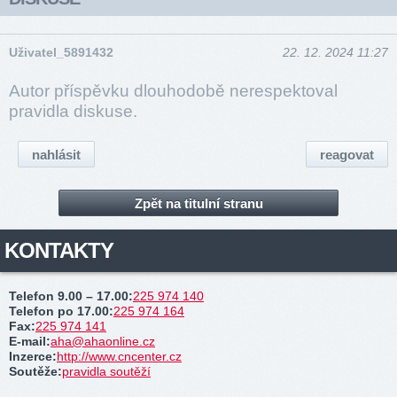
Uživatel_5891432
22. 12. 2024 11:27
Autor příspěvku dlouhodobě nerespektoval
pravidla diskuse.
nahlásit
reagovat
Zpět na titulní stranu
KONTAKTY
Telefon 9.00 – 17.00
:
225 974 140
Telefon po 17.00
:
225 974 164
Fax
:
225 974 141
E-mail
:
aha@ahaonline.cz
Inzerce
:
http://www.cncenter.cz
Soutěže
:
pravidla soutěží