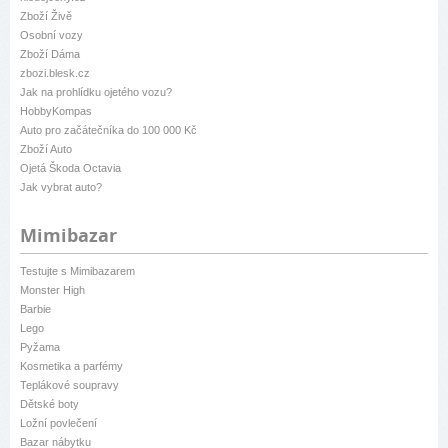
Zboží Živě
Osobní vozy
Zboží Dáma
zbozi.blesk.cz
Jak na prohlídku ojetého vozu?
HobbyKompas
Auto pro začátečníka do 100 000 Kč
Zboží Auto
Ojetá Škoda Octavia
Jak vybrat auto?
Mimibazar
Testujte s Mimibazarem
Monster High
Barbie
Lego
Pyžama
Kosmetika a parfémy
Teplákové soupravy
Dětské boty
Ložní povlečení
Bazar nábytku