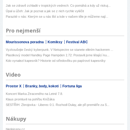
Jak se zdravě zchladit v tropických vedrech: Co pomáhá a kdy už riskuj...
Úpal a úžeh: Jak je poznat a jak se z nich rychle vyléčit
Parazité v nás: Kterým se u nás líbí a kde v našem těle je můžeme nají...
Pro nejmenší
Mourissonova poradna
Komiksy
Festival ABC
Vyzkoušejte český kyberpunk. V Netspectre se stanete elitním hackerem ...
Plastikový model Handley Page Hampden 1:72: Postavili jsme létající ku...
Kdo vynalezl kapesník? Historie od středověku po papírové kapesníky
Video
Prostor X
Branky, body, kokoti
Fortuna liga
Koncert Marka Ztraceného na Letné 7.8.
Klaus promluvil na pohřbu Knížáka
SESTŘIH: Zbrojovka - Liberec 0:1. Rozhodl Dulay, ale při premiéře za S...
Nákupy
hledejceny.cz