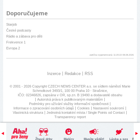
Doporučujeme
Starjob
České podcasty
Rádio a zábava pro děti
Frekvence 1
Evropa 2
patička vygenerovaná: 11:20:22 08.08.2026
Inzerce
Redakce
RSS
© 2001 - 2026 Copyright
CZECH NEWS CENTER a.s.
se sídlem náměstí Marie
Schmolkové 3493/1, 100 00 Praha 10 - Strašnice,
IČO: 02346826, zapsána v OR, sp.zn. B 19490 a dodavatelé obsahu
Autorská práva k publikovaným materiálům
Podmínky pro užívání služby informační společnosti
Informace o zpracování osobních údajů
Cookies
Nastavení soukromí
Vlastnická struktura
Jednotná kontaktní místa / Single Points od Contact
Transparency report
Žhavé drby
Maléry
Musíte vědět!
Láska a sex
Retr