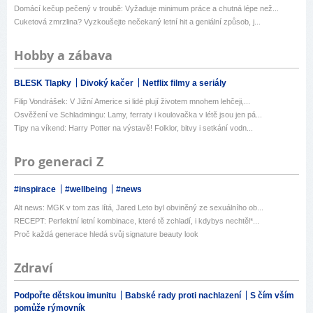
Domácí kečup pečený v troubě: Vyžaduje minimum práce a chutná lépe než...
Cuketová zmrzlina? Vyzkoušejte nečekaný letní hit a geniální způsob, j...
Hobby a zábava
BLESK Tlapky
Divoký kačer
Netflix filmy a seriály
Filip Vondrášek: V Jižní Americe si lidé plují životem mnohem lehčeji,...
Osvěžení ve Schladmingu: Lamy, ferraty i koulovačka v létě jsou jen pá...
Tipy na víkend: Harry Potter na výstavě! Folklor, bitvy i setkání vodn...
Pro generaci Z
#inspirace
#wellbeing
#news
Alt news: MGK v tom zas lítá, Jared Leto byl obviněný ze sexuálního ob...
RECEPT: Perfektní letní kombinace, které tě zchladí, i kdybys nechtěl*...
Proč každá generace hledá svůj signature beauty look
Zdraví
Podpořte dětskou imunitu
Babské rady proti nachlazení
S čím vším
pomůže rýmovník