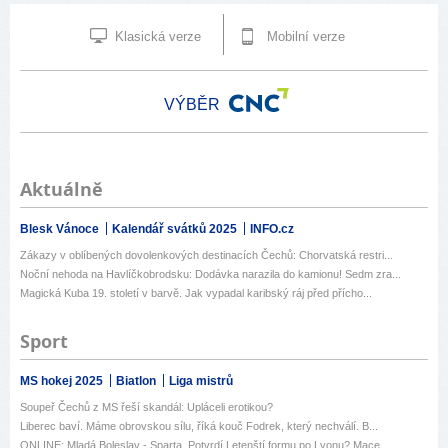
Klasická verze
Mobilní verze
VÝBĚR
Aktuálně
Blesk Vánoce
Kalendář svátků 2025
INFO.cz
Zákazy v oblíbených dovolenkových destinacích Čechů: Chorvatská restri...
Noční nehoda na Havlíčkobrodsku: Dodávka narazila do kamionu! Sedm zra...
Magická Kuba 19. století v barvě. Jak vypadal karibský ráj před přícho...
Sport
MS hokej 2025
Biatlon
Liga mistrů
Soupeř Čechů z MS řeší skandál: Upláceli erotikou?
Liberec baví. Máme obrovskou sílu, říká kouč Fodrek, který nechválí. B...
ONLINE: Mladá Boleslav - Sparta. Potvrdí Letenští formu po Lyonu? Mace...