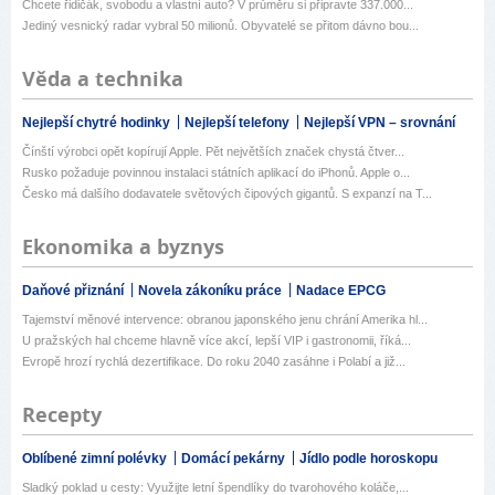
Chcete řidičák, svobodu a vlastní auto? V průměru si připravte 337.000...
Jediný vesnický radar vybral 50 milionů. Obyvatelé se přitom dávno bou...
Věda a technika
Nejlepší chytré hodinky
Nejlepší telefony
Nejlepší VPN – srovnání
Čínští výrobci opět kopírují Apple. Pět největších značek chystá čtver...
Rusko požaduje povinnou instalaci státních aplikací do iPhonů. Apple o...
Česko má dalšího dodavatele světových čipových gigantů. S expanzí na T...
Ekonomika a byznys
Daňové přiznání
Novela zákoníku práce
Nadace EPCG
Tajemství měnové intervence: obranou japonského jenu chrání Amerika hl...
U pražských hal chceme hlavně více akcí, lepší VIP i gastronomii, říká...
Evropě hrozí rychlá dezertifikace. Do roku 2040 zasáhne i Polabí a již...
Recepty
Oblíbené zimní polévky
Domácí pekárny
Jídlo podle horoskopu
Sladký poklad u cesty: Využijte letní špendlíky do tvarohového koláče,...