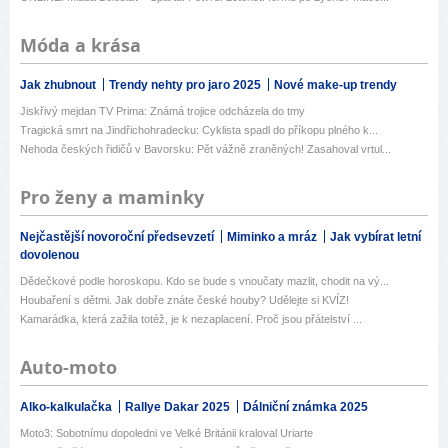
Móda a krása
Jak zhubnout
Trendy nehty pro jaro 2025
Nové make-up trendy
Jiskřivý mejdan TV Prima: Známá trojice odcházela do tmy
Tragická smrt na Jindřichohradecku: Cyklista spadl do příkopu plného k...
Nehoda českých řidičů v Bavorsku: Pět vážně zraněných! Zasahoval vrtul...
Pro ženy a maminky
Nejčastější novoroční předsevzetí
Miminko a mráz
Jak vybírat letní
dovolenou
Dědečkové podle horoskopu. Kdo se bude s vnoučaty mazlit, chodit na vý...
Houbaření s dětmi. Jak dobře znáte české houby? Udělejte si KVÍZ!
Kamarádka, která zažila totéž, je k nezaplacení. Proč jsou přátelství ...
Auto-moto
Alko-kalkulačka
Rallye Dakar 2025
Dálniční známka 2025
Moto3: Sobotnímu dopoledni ve Velké Británii kraloval Uriarte