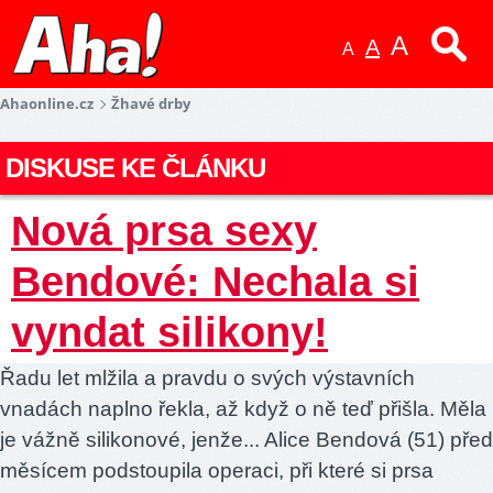
A
A
A
Ahaonline.cz
Žhavé drby
DISKUSE KE ČLÁNKU
Nová prsa sexy
Bendové: Nechala si
vyndat silikony!
Řadu let mlžila a pravdu o svých výstavních
vnadách naplno řekla, až když o ně teď přišla. Měla
je vážně silikonové, jenže... Alice Bendová (51) před
měsícem podstoupila operaci, při které si prsa