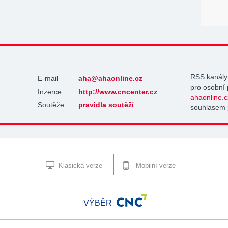
RSS kanály
E-mail
aha@ahaonline.cz
pro osobní 
Inzerce
http://www.cncenter.cz
ahaonline.c
Soutěže
pravidla soutěží
souhlasem 
Klasická verze
Mobilní verze
VÝBĚR