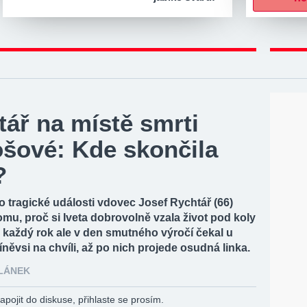
ář na místě smrti
ošové: Kde skončila
?
po tragické události vdovec Josef Rychtář (66)
mu, proč si Iveta dobrovolně vzala život pod koly
 každý rok ale v den smutného výročí čekal u
říněvsi na chvíli, až po nich projede osudná linka.
ČLÁNEK
apojit do diskuse, přihlaste se prosím.