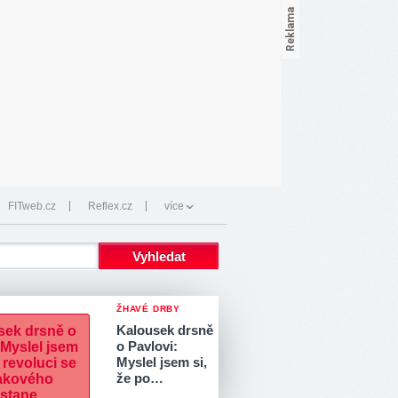
FITweb.cz
Reflex.cz
více
ŽHAVÉ DRBY
Kalousek drsně
o Pavlovi:
Myslel jsem si,
že po…