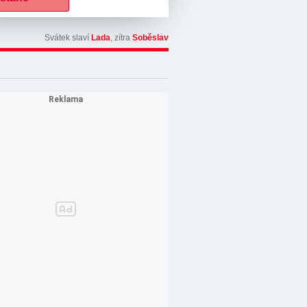
Svátek slaví
Lada
, zítra
Soběslav