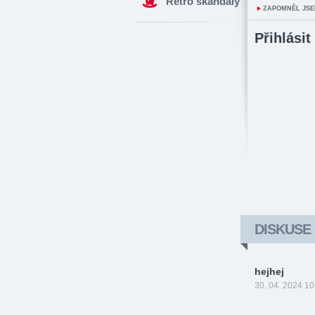
Retro skandály
ZAPOMNĚL JSE
Přihlásit
DISKUSE
hejhej
30. 04. 2024 10