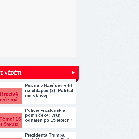
E VĚDĚT!
Pes se v Havířově vrhl
na chlapce (2): Potrhal
mu obličej
Policie »rozlouskla
pomníček«: Vrah
odhalen po 15 letech?
Prezidenta Trumpa