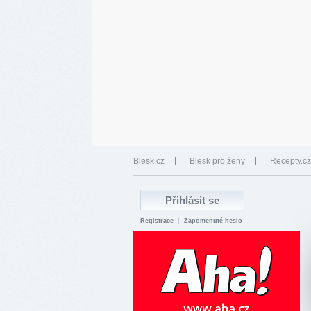
Blesk.cz
Blesk pro ženy
Recepty.cz
Registrace
|
Zapomenuté heslo