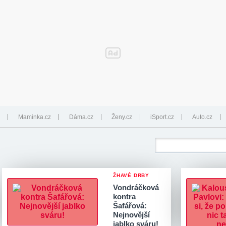
Maminka.cz
Dáma.cz
Ženy.cz
iSport.cz
Auto.cz
ŽHAVÉ DRBY
Vondráčková
kontra
Šafářová:
Nejnovější
jablko sváru!