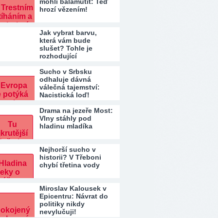
mohli balamutit: Teď
hrozí vězením!
Jak vybrat barvu,
která vám bude
slušet? Tohle je
rozhodující
Sucho v Srbsku
odhaluje dávná
válečná tajemství:
Nacistická loď!
Drama na jezeře Most:
Vlny stáhly pod
hladinu mladíka
Nejhorší sucho v
historii? V Třeboni
chybí třetina vody
Miroslav Kalousek v
Epicentru: Návrat do
politiky nikdy
nevylučuji!