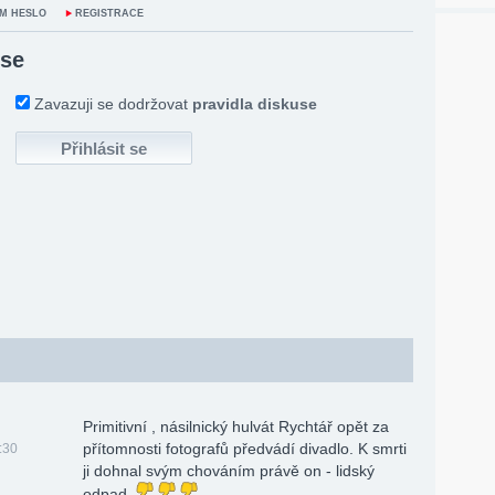
M HESLO
REGISTRACE
 se
Zavazuji se dodržovat
pravidla diskuse
Primitivní , násilnický hulvát Rychtář opět za
přítomnosti fotografů předvádí divadlo. K smrti
:30
ji dohnal svým chováním právě on - lidský
odpad.