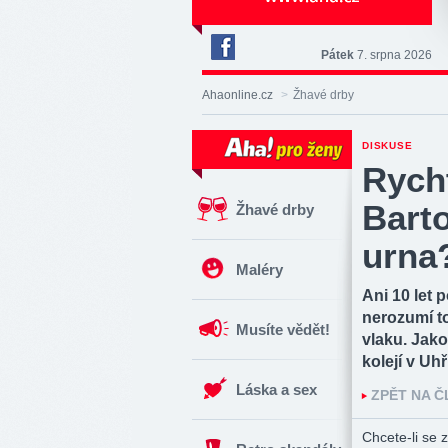
Pátek
7. srpna 2026
Deník
Aha!
Ahaonline.cz
>
Žhavé drby
na
Facebooku
DISKUSE
Rycht
Bart
Žhavé drby
urna
Maléry
Ani 10 let 
nerozumí to
Musíte vědět!
vlaku. Jako
kolejí v Uh
Láska a sex
ZPĚT NA 
Chcete-li se z