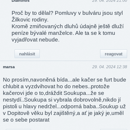
Dianthos
29. 04. 2024 21:00
Proč by to dělal? Pomluvy v bulváru jsou styl
Žilkovic rodiny.
Kromě zmiňovaných dluhů údajně ještě dluží
peníze bývalé manželce. Ale ta se k tomu
vyjadřovat nebude.
nahlásit
reagovat
marsa
29. 04. 2024 12:38
No prosím,navoněná bída...ale kačer se furt bude
chlubit a vyzdvihovat ho do nebes..protože
kačerovi jde o to,dráždit Soukupa...že se
nestydí..Soukupa si vybrala dobrovolně,nikdo jí
pistoli u hlavy nedržel...odporná baba..Soukup už
v Dopitově věku byl zajištěný,a ať je jaký je,uměl
se o sebe postarat