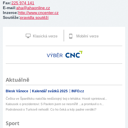
Fax
:
225 974 141
E-mail
:
aha@ahaonline.cz
Inzerce
:
http://www.cncenter.cz
Soutěže
:
pravidla soutěží
Klasická verze
Mobilní verze
VÝBĚR
Aktuálně
Blesk Vánoce
Kalendář svátků 2025
INFO.cz
Češka ve Španělsku natočila nedůstojný boj o lehátka: Hosté sprintoval...
Kalousek o prezidentovi: S Pavlem jsem se nesmířil! ...a promluvil o n...
Podrobnosti o Turkově nehodě: Co ho čeká a kdy padne verdikt?
Sport