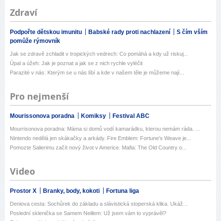
Zdraví
Podpořte dětskou imunitu
Babské rady proti nachlazení
S čím vším
pomůže rýmovník
Jak se zdravě zchladit v tropických vedrech: Co pomáhá a kdy už riskuj...
Úpal a úžeh: Jak je poznat a jak se z nich rychle vyléčit
Parazité v nás: Kterým se u nás líbí a kde v našem těle je můžeme nají...
Pro nejmenší
Mourissonova poradna
Komiksy
Festival ABC
Mourrisonova poradna: Máma si domů vodí kamarádku, kterou nemám ráda. ...
Nintendo nedělá jen skákačky a arkády. Fire Emblem: Fortune's Weave je...
Pomozte Salierimu začít nový život v Americe. Mafia: The Old Country o...
Video
Prostor X
Branky, body, kokoti
Fortuna liga
Deniova cesta: Sochůrek do základu a slávistická stoperská klika. Ukáž...
Poslední sklenička se Samem Neillem: Už jsem vám to vyprávěl?