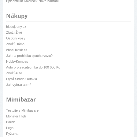
Epicentrum Kalousek Nové nahrání
Nákupy
hledejceny.cz
Zboží Živě
Osobní vozy
Zboží Dáma
zbozi.blesk.cz
Jak na prohlídku ojetého vozu?
HobbyKompas
Auto pro začátečníka do 100 000 Kč
Zboží Auto
Ojetá Škoda Octavia
Jak vybrat auto?
Mimibazar
Testujte s Mimibazarem
Monster High
Barbie
Lego
Pyžama