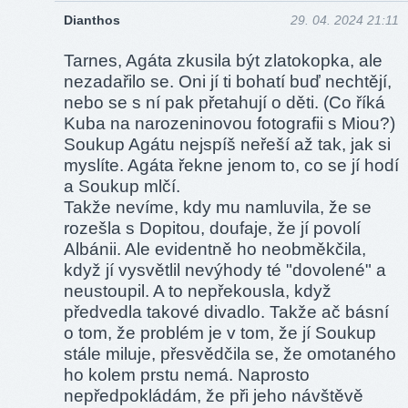
Dianthos
29. 04. 2024 21:11
Tarnes, Agáta zkusila být zlatokopka, ale
nezadařilo se. Oni jí ti bohatí buď nechtějí,
nebo se s ní pak přetahují o děti. (Co říká
Kuba na narozeninovou fotografii s Miou?)
Soukup Agátu nejspíš neřeší až tak, jak si
myslíte. Agáta řekne jenom to, co se jí hodí
a Soukup mlčí.
Takže nevíme, kdy mu namluvila, že se
rozešla s Dopitou, doufaje, že jí povolí
Albánii. Ale evidentně ho neobměkčila,
když jí vysvětlil nevýhody té "dovolené" a
neustoupil. A to nepřekousla, když
předvedla takové divadlo. Takže ač básní
o tom, že problém je v tom, že jí Soukup
stále miluje, přesvědčila se, že omotaného
ho kolem prstu nemá. Naprosto
nepředpokládám, že při jeho návštěvě