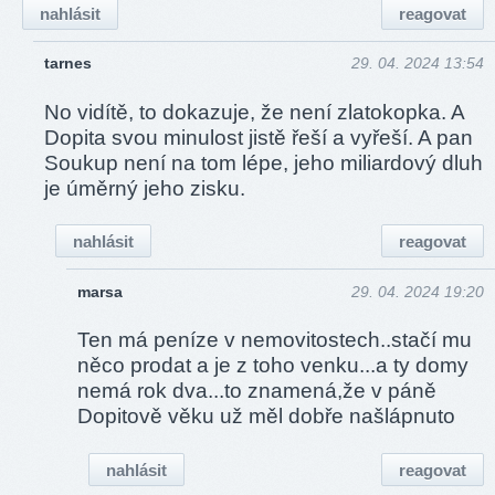
nahlásit
reagovat
tarnes
29. 04. 2024 13:54
No vidítě, to dokazuje, že není zlatokopka. A
Dopita svou minulost jistě řeší a vyřeší. A pan
Soukup není na tom lépe, jeho miliardový dluh
je úměrný jeho zisku.
nahlásit
reagovat
marsa
29. 04. 2024 19:20
Ten má peníze v nemo­vitos­tech­..st­ačí mu
něco prodat a je z toho venku...a ty domy
nemá rok dva...to znamená,že v páně
Dopitově věku už měl dobře našlápnuto
nahlásit
reagovat