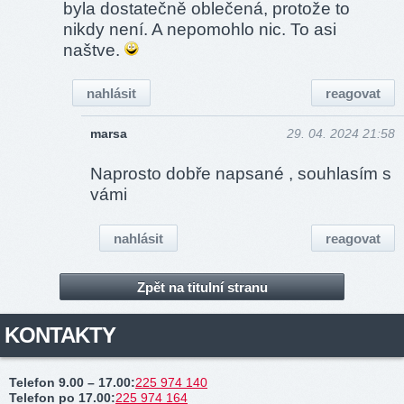
byla dostatečně oblečená, protože to
nikdy není. A nepomohlo nic. To asi
naštve.
nahlásit
reagovat
marsa
29. 04. 2024 21:58
Naprosto dobře napsané , souhlasím s
vámi
nahlásit
reagovat
Zpět na titulní stranu
KONTAKTY
Telefon 9.00 – 17.00
:
225 974 140
Telefon po 17.00
:
225 974 164