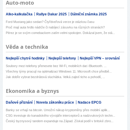
Auto-moto
Alko-kalkulačka
Rallye Dakar 2025
Dálniční známka 2025
Ford Mustang jako sedan? Čtyřdveřová verze je otázkou času
Proč mají auta hrdlo nádrže či nabíjecí zásuvku na různých stranách?
Pérez je se svým comebackem zatím velmi spokojen. Dokázal jsem, že stá...
Věda a technika
Nejlepší chytré hodinky
Nejlepší telefony
Nejlepší VPN – srovnání
Soubory mezi telefony přenesete bez Wi-Fi, mobilních dat i Bluetooth. ...
Všechny týmy pracují na optimalizaci Windows 11. Microsoft chce předbě...
Jak dobře vybrat bezdrátová sluchátka. Velká zajistí ticho a pohodlí, ...
Ekonomika a byznys
Daňové přiznání
Novela zákoníku práce
Nadace EPCG
Banky se vrhají na bitcoin. Umožní nákup kryptoměny přes mobilní aplik...
CSG investuje do kanadského vývojáře interceptorů a nadzvukových techn...
Český byznysový tandem expanduje na Západ. Získal podíl v britské zbro...