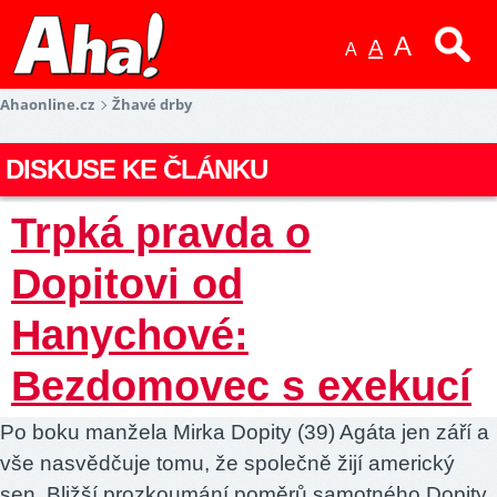
A
A
A
Ahaonline.cz
Žhavé drby
DISKUSE KE ČLÁNKU
Trpká pravda o
Dopitovi od
Hanychové:
Bezdomovec s exekucí
Po boku manžela Mirka Dopity (39) Agáta jen září a
vše nasvědčuje tomu, že společně žijí americký
sen. Bližší prozkoumání poměrů samotného Dopity