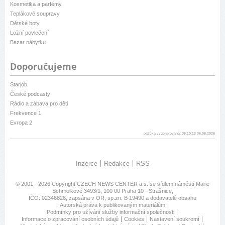
Kosmetika a parfémy
Teplákové soupravy
Dětské boty
Ložní povlečení
Bazar nábytku
Doporučujeme
Starjob
České podcasty
Rádio a zábava pro děti
Frekvence 1
Evropa 2
patička vygenerovaná: 05:10:13 06.08.2026
Inzerce
Redakce
RSS
© 2001 - 2026 Copyright
CZECH NEWS CENTER a.s.
se sídlem náměstí Marie
Schmolkové 3493/1, 100 00 Praha 10 - Strašnice,
IČO: 02346826, zapsána v OR, sp.zn. B 19490 a dodavatelé obsahu
Autorská práva k publikovaným materiálům
Podmínky pro užívání služby informační společnosti
Informace o zpracování osobních údajů
Cookies
Nastavení soukromí