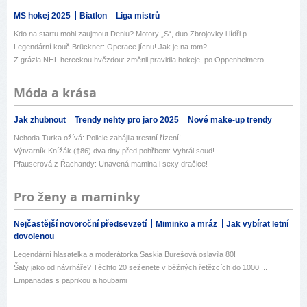
MS hokej 2025
Biatlon
Liga mistrů
Kdo na startu mohl zaujmout Deniu? Motory „S“, duo Zbrojovky i lídři p...
Legendární kouč Brückner: Operace jícnu! Jak je na tom?
Z grázla NHL hereckou hvězdou: změnil pravidla hokeje, po Oppenheimero...
Móda a krása
Jak zhubnout
Trendy nehty pro jaro 2025
Nové make-up trendy
Nehoda Turka ožívá: Policie zahájila trestní řízení!
Výtvarník Knížák (†86) dva dny před pohřbem: Vyhrál soud!
Pfauserová z Řachandy: Unavená mamina i sexy dračice!
Pro ženy a maminky
Nejčastější novoroční předsevzetí
Miminko a mráz
Jak vybírat letní
dovolenou
Legendární hlasatelka a moderátorka Saskia Burešová oslavila 80!
Šaty jako od návrháře? Těchto 20 seženete v běžných řetězcích do 1000 ...
Empanadas s paprikou a houbami