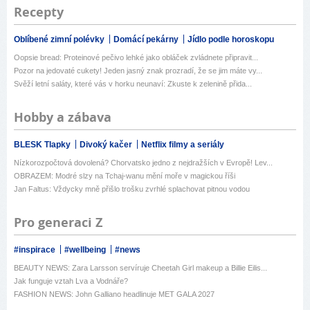
Recepty
Oblíbené zimní polévky
Domácí pekárny
Jídlo podle horoskopu
Oopsie bread: Proteinové pečivo lehké jako obláček zvládnete připravit...
Pozor na jedovaté cukety! Jeden jasný znak prozradí, že se jim máte vy...
Svěží letní saláty, které vás v horku neunaví: Zkuste k zelenině přida...
Hobby a zábava
BLESK Tlapky
Divoký kačer
Netflix filmy a seriály
Nízkorozpočtová dovolená? Chorvatsko jedno z nejdražších v Evropě! Lev...
OBRAZEM: Modré slzy na Tchaj-wanu mění moře v magickou říši
Jan Faltus: Vždycky mně přišlo trošku zvrhlé splachovat pitnou vodou
Pro generaci Z
#inspirace
#wellbeing
#news
BEAUTY NEWS: Zara Larsson servíruje Cheetah Girl makeup a Billie Eilis...
Jak funguje vztah Lva a Vodnáře?
FASHION NEWS: John Galliano headlinuje MET GALA 2027