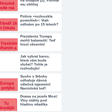
na chlapce (2): Potrhal
mu obličej
Policie »rozlouskla
pomníček«: Vrah
odhalen po 15 letech?
Prezidenta Trumpa
mohli balamutit: Teď
hrozí vězením!
Jak vybrat barvu,
která vám bude
slušet? Tohle je
rozhodující
Sucho v Srbsku
odhaluje dávná
válečná tajemství:
Nacistická loď!
Drama na jezeře Most:
Vlny stáhly pod
hladinu mladíka