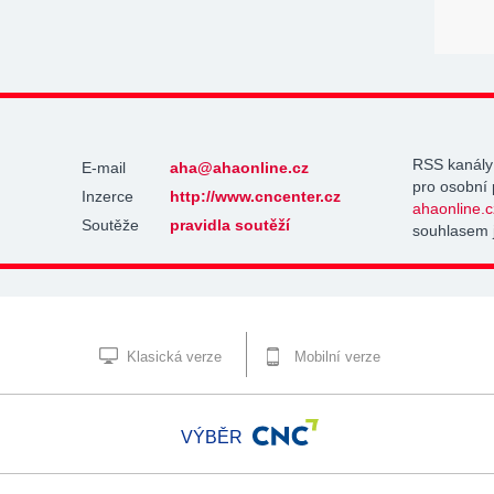
RSS kanály
E-mail
aha@ahaonline.cz
pro osobní 
Inzerce
http://www.cncenter.cz
ahaonline.c
Soutěže
pravidla soutěží
souhlasem 
Klasická verze
Mobilní verze
VÝBĚR