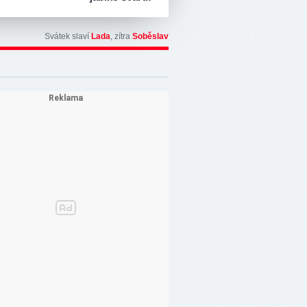
Svátek slaví
Lada
, zítra
Soběslav