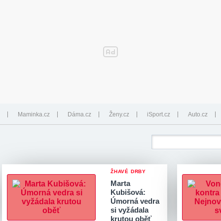
Maminka.cz
Dáma.cz
Ženy.cz
iSport.cz
Auto.cz
ŽHAVÉ DRBY
Marta
Kubišová:
Úmorná vedra
si vyžádala
krutou oběť