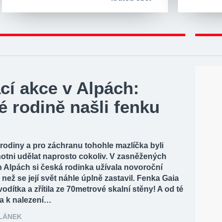
cí akce v Alpách:
 rodině našli fenku
 rodiny a pro záchranu tohohle mazlíčka byli
otni udělat naprosto cokoliv. V zasněžených
 Alpách si česká rodinka užívala novoroční
než se její svět náhle úplně zastavil. Fenka Gaia
vodítka a zřítila ze 70metrové skalní stěny! A od té
a k nalezení…
ČLÁNEK