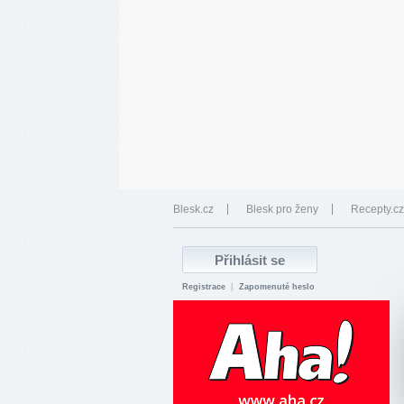
Blesk.cz
Blesk pro ženy
Recepty.cz
Registrace
|
Zapomenuté heslo