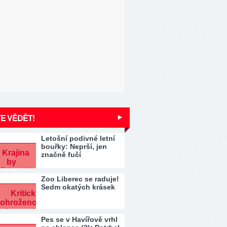
E VĚDĚT!
Letošní podivné letní
bouřky: Neprší, jen
značně fučí
Zoo Liberec se raduje!
Sedm okatých krásek
Pes se v Havířově vrhl