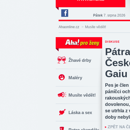
Pátek
7. srpna 2026
Deník
Aha!
Ahaonline.cz
>
Musíte vědět!
na
Facebooku
DISKUSE
Pátra
České
Žhavé drby
Gaiu
Maléry
Pes je člen
páníčci och
Musíte vědět!
rakouských
dovolenou, 
se utrhla z 
Láska a sex
doby nebyl
ZPĚT NA 
Retro skandály