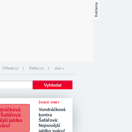
FITweb.cz
Reflex.cz
více
ŽHAVÉ DRBY
Vondráčková
kontra
Šafářová:
Nejnovější
jablko sváru!