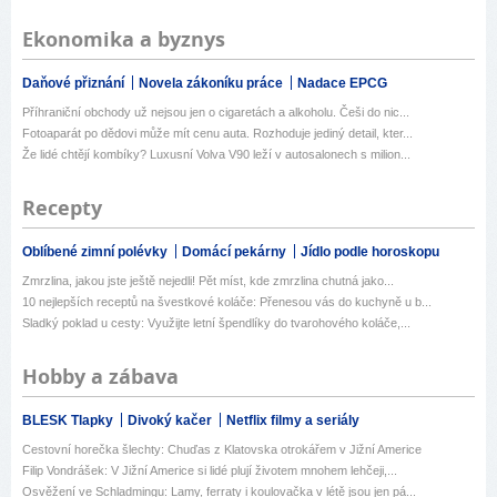
Ekonomika a byznys
Daňové přiznání
Novela zákoníku práce
Nadace EPCG
Příhraniční obchody už nejsou jen o cigaretách a alkoholu. Češi do nic...
Fotoaparát po dědovi může mít cenu auta. Rozhoduje jediný detail, kter...
Že lidé chtějí kombíky? Luxusní Volva V90 leží v autosalonech s milion...
Recepty
Oblíbené zimní polévky
Domácí pekárny
Jídlo podle horoskopu
Zmrzlina, jakou jste ještě nejedli! Pět míst, kde zmrzlina chutná jako...
10 nejlepších receptů na švestkové koláče: Přenesou vás do kuchyně u b...
Sladký poklad u cesty: Využijte letní špendlíky do tvarohového koláče,...
Hobby a zábava
BLESK Tlapky
Divoký kačer
Netflix filmy a seriály
Cestovní horečka šlechty: Chuďas z Klatovska otrokářem v Jižní Americe
Filip Vondrášek: V Jižní Americe si lidé plují životem mnohem lehčeji,...
Osvěžení ve Schladmingu: Lamy, ferraty i koulovačka v létě jsou jen pá...