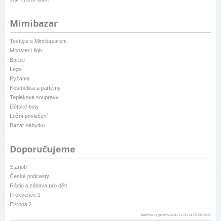
Mimibazar
Testujte s Mimibazarem
Monster High
Barbie
Lego
Pyžama
Kosmetika a parfémy
Teplákové soupravy
Dětské boty
Ložní povlečení
Bazar nábytku
Doporučujeme
Starjob
České podcasty
Rádio a zábava pro děti
Frekvence 1
Evropa 2
patička vygenerovaná: 14:30:14 09.08.2026