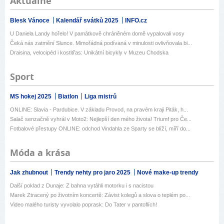
Aktuálně
Blesk Vánoce
Kalendář svátků 2025
INFO.cz
U Daniela Landy hořelo! V památkově chráněném domě vypalovali vosy
Čeká nás zatmění Slunce. Mimořádná podívaná v minulosti ovlivňovala bi...
Draisina, velocipéd i kostitřas: Unikátní bicykly v Muzeu Chodska
Sport
MS hokej 2025
Biatlon
Liga mistrů
ONLINE: Slavia - Pardubice. V základu Provod, na pravém kraji Piták, h...
Salač senzačně vyhrál v Moto2: Nejlepší den mého života! Triumf pro Če...
Fotbalové přestupy ONLINE: odchod Vindahla ze Sparty se blíží, míří do...
Móda a krása
Jak zhubnout
Trendy nehty pro jaro 2025
Nové make-up trendy
Další poklad z Dunaje: Z bahna vytáhli motorku i s nacistou
Marek Ztracený po životním koncertě: Závist kolegů a slova o teplém po...
Video malého turisty vyvolalo poprask: Do Tater v pantoflích!