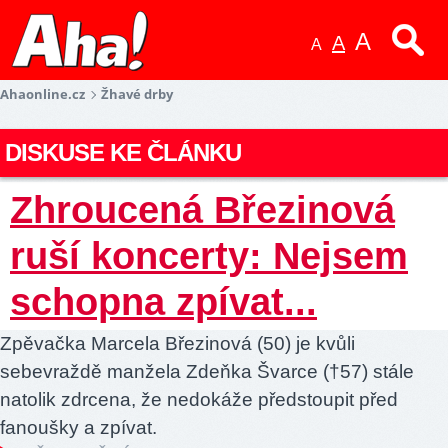
A
A
A
Ahaonline.cz
Žhavé drby
DISKUSE KE ČLÁNKU
Zhroucená Březinová
ruší koncerty: Nejsem
schopna zpívat...
Zpěvačka Marcela Březinová (50) je kvůli
sebevraždě manžela Zdeňka Švarce (†57) stále
natolik zdrcena, že nedokáže předstoupit před
fanoušky a zpívat.