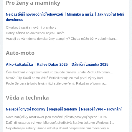
Pro ženy a maminky
Nejčastější novoroční předsevzetí
Miminko a mráz
Jak vybírat letní
dovolenou
Okurkový salát s novými brambory
Dobrý základ na dovolenou nejen u moře...
Vracejí se vám doma dokola rýmy a angíny? Chyba může být v zubním kart...
Auto-moto
Alko-kalkulačka
Rallye Dakar 2025
Dálniční známka 2025
Češi bodovali v nejtěžším enduro závodě planety. Znáte Red Bull Romani...
Moto2: Filip Salač se ve Velké Británii raduje ze své první výhry kari...
Podle Bergera je boj o letošní titul stále otevřený. Rakušan připomíná...
Věda a technika
Nejlepší chytré hodinky
Nejlepší telefony
Nejlepší VPN – srovnání
Nové nabíječky AlzaPower jsou maličké, přesto poskytují výkon 100 W
Další dinosaurus vyhyne. Microsoft předělává Správu tisku ve Windows 1...
Nejdetailnější záběry Slunce odhalují dosud nespatřené plazmové víry n...