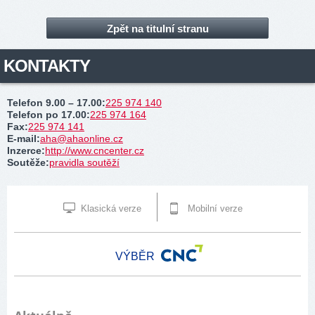
Zpět na titulní stranu
KONTAKTY
Telefon 9.00 – 17.00
:
225 974 140
Telefon po 17.00
:
225 974 164
Fax
:
225 974 141
E-mail
:
aha@ahaonline.cz
Inzerce
:
http://www.cncenter.cz
Soutěže
:
pravidla soutěží
Klasická verze
Mobilní verze
VÝBĚR