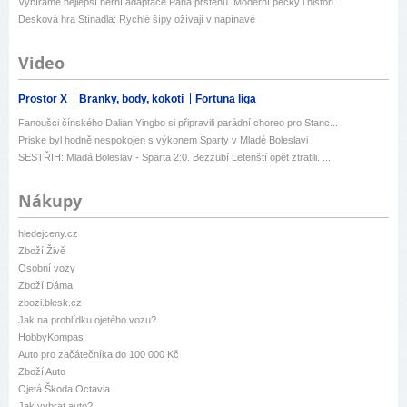
Vybíráme nejlepší herní adaptace Pána prstenů. Moderní pecky i histori...
Desková hra Stínadla: Rychlé šípy ožívají v napínavé
Video
Prostor X
Branky, body, kokoti
Fortuna liga
Fanoušci čínského Dalian Yingbo si připravili parádní choreo pro Stanc...
Priske byl hodně nespokojen s výkonem Sparty v Mladé Boleslavi
SESTŘIH: Mladá Boleslav - Sparta 2:0. Bezzubí Letenští opět ztratili. ...
Nákupy
hledejceny.cz
Zboží Živě
Osobní vozy
Zboží Dáma
zbozi.blesk.cz
Jak na prohlídku ojetého vozu?
HobbyKompas
Auto pro začátečníka do 100 000 Kč
Zboží Auto
Ojetá Škoda Octavia
Jak vybrat auto?