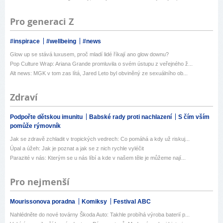
Pro generaci Z
#inspirace
#wellbeing
#news
Glow up se stává luxusem, proč mladí lidé říkají ano glow downu?
Pop Culture Wrap: Ariana Grande promluvila o svém ústupu z veřejného ž...
Alt news: MGK v tom zas lítá, Jared Leto byl obviněný ze sexuálního ob...
Zdraví
Podpořte dětskou imunitu
Babské rady proti nachlazení
S čím vším
pomůže rýmovník
Jak se zdravě zchladit v tropických vedrech: Co pomáhá a kdy už riskuj...
Úpal a úžeh: Jak je poznat a jak se z nich rychle vyléčit
Parazité v nás: Kterým se u nás líbí a kde v našem těle je můžeme nají...
Pro nejmenší
Mourissonova poradna
Komiksy
Festival ABC
Nahlédněte do nové továrny Škoda Auto: Takhle probíhá výroba baterií p...