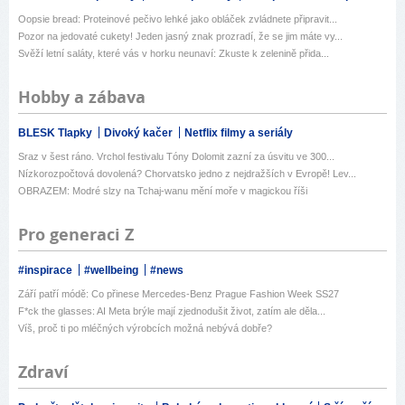
Oopsie bread: Proteinové pečivo lehké jako obláček zvládnete připravit...
Pozor na jedovaté cukety! Jeden jasný znak prozradí, že se jim máte vy...
Svěží letní saláty, které vás v horku neunaví: Zkuste k zelenině přida...
Hobby a zábava
BLESK Tlapky
Divoký kačer
Netflix filmy a seriály
Sraz v šest ráno. Vrchol festivalu Tóny Dolomit zazní za úsvitu ve 300...
Nízkorozpočtová dovolená? Chorvatsko jedno z nejdražších v Evropě! Lev...
OBRAZEM: Modré slzy na Tchaj-wanu mění moře v magickou říši
Pro generaci Z
#inspirace
#wellbeing
#news
Září patří módě: Co přinese Mercedes-Benz Prague Fashion Week SS27
F*ck the glasses: AI Meta brýle mají zjednodušit život, zatím ale děla...
Víš, proč ti po mléčných výrobcích možná nebývá dobře?
Zdraví