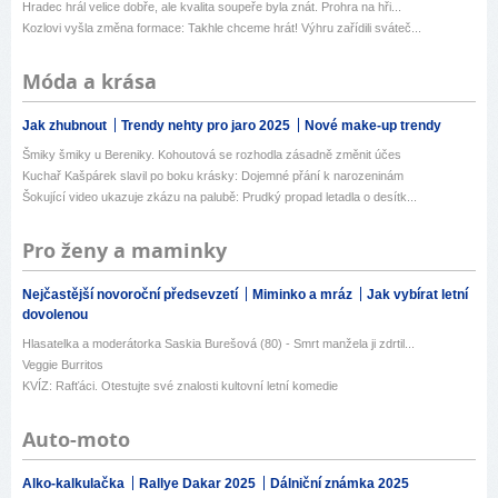
Hradec hrál velice dobře, ale kvalita soupeře byla znát. Prohra na hři...
Kozlovi vyšla změna formace: Takhle chceme hrát! Výhru zařídili sváteč...
Móda a krása
Jak zhubnout
Trendy nehty pro jaro 2025
Nové make-up trendy
Šmiky šmiky u Bereniky. Kohoutová se rozhodla zásadně změnit účes
Kuchař Kašpárek slavil po boku krásky: Dojemné přání k narozeninám
Šokující video ukazuje zkázu na palubě: Prudký propad letadla o desítk...
Pro ženy a maminky
Nejčastější novoroční předsevzetí
Miminko a mráz
Jak vybírat letní
dovolenou
Hlasatelka a moderátorka Saskia Burešová (80) - Smrt manžela ji zdrtil...
Veggie Burritos
KVÍZ: Rafťáci. Otestujte své znalosti kultovní letní komedie
Auto-moto
Alko-kalkulačka
Rallye Dakar 2025
Dálniční známka 2025