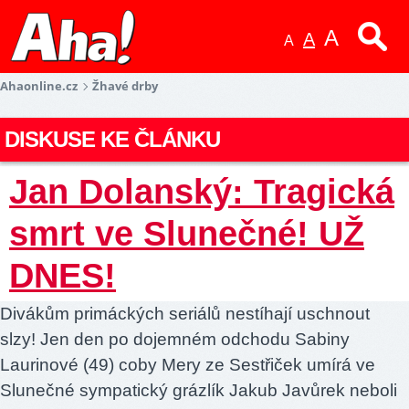
A
A
A
Ahaonline.cz
Žhavé drby
DISKUSE KE ČLÁNKU
Jan Dolanský: Tragická
smrt ve Slunečné! UŽ
DNES!
Divákům primáckých seriálů nestíhají uschnout
slzy! Jen den po dojemném odchodu Sabiny
Laurinové (49) coby Mery ze Sestřiček umírá ve
Slunečné sympatický grázlík Jakub Javůrek neboli