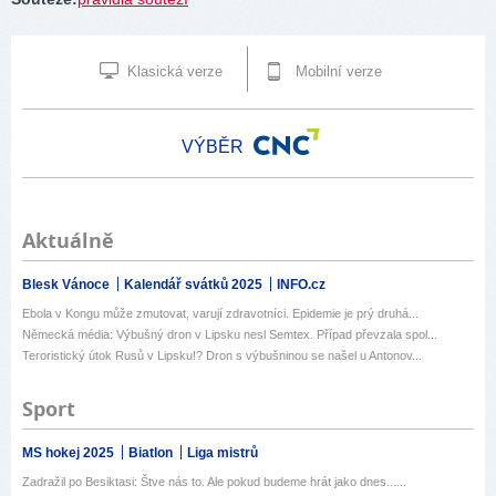
Klasická verze
Mobilní verze
VÝBĚR
Aktuálně
Blesk Vánoce
Kalendář svátků 2025
INFO.cz
Ebola v Kongu může zmutovat, varují zdravotníci. Epidemie je prý druhá...
Německá média: Výbušný dron v Lipsku nesl Semtex. Případ převzala spol...
Teroristický útok Rusů v Lipsku!? Dron s výbušninou se našel u Antonov...
Sport
MS hokej 2025
Biatlon
Liga mistrů
Zadražil po Besiktasi: Štve nás to. Ale pokud budeme hrát jako dnes......