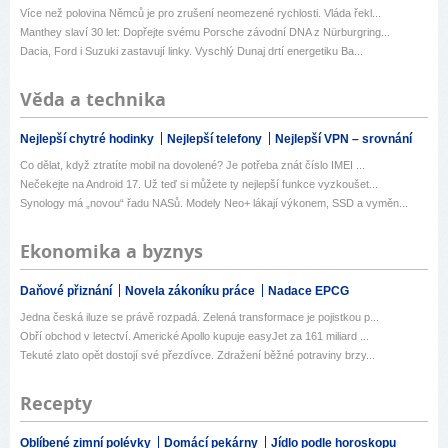
Více než polovina Němců je pro zrušení neomezené rychlosti. Vláda řekl...
Manthey slaví 30 let: Dopřejte svému Porsche závodní DNA z Nürburgring...
Dacia, Ford i Suzuki zastavují linky. Vyschlý Dunaj drtí energetiku Ba...
Věda a technika
Nejlepší chytré hodinky
Nejlepší telefony
Nejlepší VPN – srovnání
Co dělat, když ztratíte mobil na dovolené? Je potřeba znát číslo IMEI ...
Nečekejte na Android 17. Už teď si můžete ty nejlepší funkce vyzkoušet...
Synology má „novou“ řadu NASů. Modely Neo+ lákají výkonem, SSD a vyměn...
Ekonomika a byznys
Daňové přiznání
Novela zákoníku práce
Nadace EPCG
Jedna česká iluze se právě rozpadá. Zelená transformace je pojistkou p...
Obří obchod v letectví. Americké Apollo kupuje easyJet za 161 miliard ...
Tekuté zlato opět dostojí své přezdívce. Zdražení běžné potraviny brzy...
Recepty
Oblíbené zimní polévky
Domácí pekárny
Jídlo podle horoskopu