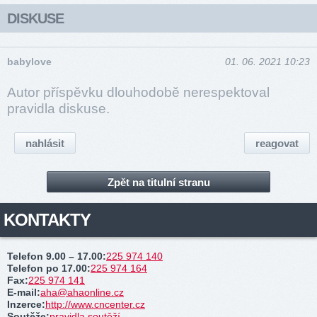
DISKUSE
babylove
01. 06. 2021 10:23
Autor příspěvku dlouhodobě nerespektoval
pravidla diskuse.
nahlásit
reagovat
Zpět na titulní stranu
KONTAKTY
Telefon 9.00 – 17.00
:
225 974 140
Telefon po 17.00
:
225 974 164
Fax
:
225 974 141
E-mail
:
aha@ahaonline.cz
Inzerce
:
http://www.cncenter.cz
Soutěže
:
pravidla soutěží