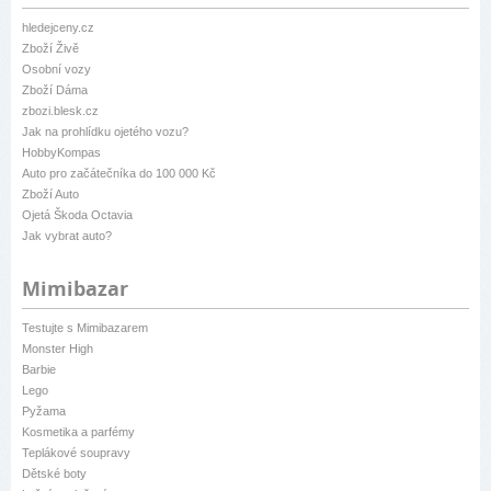
hledejceny.cz
Zboží Živě
Osobní vozy
Zboží Dáma
zbozi.blesk.cz
Jak na prohlídku ojetého vozu?
HobbyKompas
Auto pro začátečníka do 100 000 Kč
Zboží Auto
Ojetá Škoda Octavia
Jak vybrat auto?
Mimibazar
Testujte s Mimibazarem
Monster High
Barbie
Lego
Pyžama
Kosmetika a parfémy
Teplákové soupravy
Dětské boty