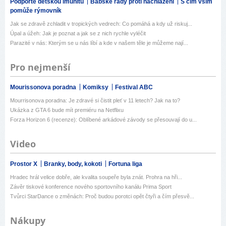
Podpořte dětskou imunitu
Babské rady proti nachlazení
S čím vším
pomůže rýmovník
Jak se zdravě zchladit v tropických vedrech: Co pomáhá a kdy už riskuj...
Úpal a úžeh: Jak je poznat a jak se z nich rychle vyléčit
Parazité v nás: Kterým se u nás líbí a kde v našem těle je můžeme nají...
Pro nejmenší
Mourissonova poradna
Komiksy
Festival ABC
Mourrisonova poradna: Je zdravé si čistit pleť v 11 letech? Jak na to?
Ukázka z GTA 6 bude mít premiéru na Netflixu
Forza Horizon 6 (recenze): Oblíbené arkádové závody se přesouvají do u...
Video
Prostor X
Branky, body, kokoti
Fortuna liga
Hradec hrál velice dobře, ale kvalita soupeře byla znát. Prohra na hři...
Závěr tiskové konference nového sportovního kanálu Prima Sport
Tvůrci StarDance o změnách: Proč budou porotci opět čtyři a čím přesvě...
Nákupy