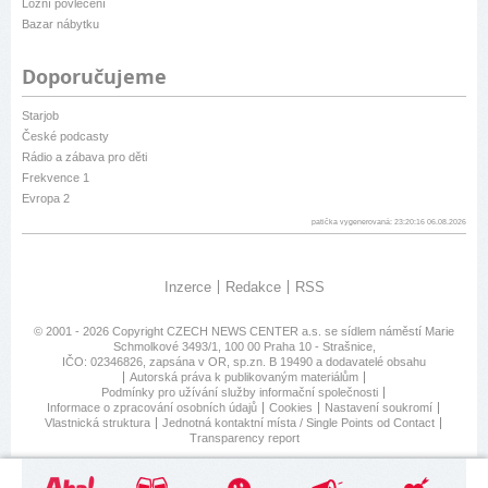
Ložní povlečení
Bazar nábytku
Doporučujeme
Starjob
České podcasty
Rádio a zábava pro děti
Frekvence 1
Evropa 2
patička vygenerovaná: 23:20:16 06.08.2026
Inzerce
Redakce
RSS
© 2001 - 2026 Copyright
CZECH NEWS CENTER a.s.
se sídlem náměstí Marie
Schmolkové 3493/1, 100 00 Praha 10 - Strašnice,
IČO: 02346826, zapsána v OR, sp.zn. B 19490 a dodavatelé obsahu
Autorská práva k publikovaným materiálům
Podmínky pro užívání služby informační společnosti
Informace o zpracování osobních údajů
Cookies
Nastavení soukromí
Vlastnická struktura
Jednotná kontaktní místa / Single Points od Contact
Transparency report