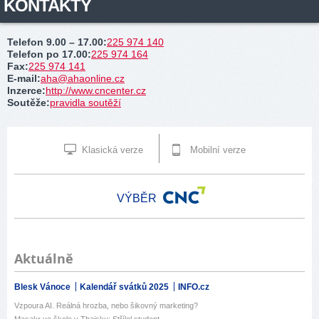
KONTAKTY
Telefon 9.00 – 17.00
:
225 974 140
Telefon po 17.00
:
225 974 164
Fax
:
225 974 141
E-mail
:
aha@ahaonline.cz
Inzerce
:
http://www.cncenter.cz
Soutěže
:
pravidla soutěží
Klasická verze
Mobilní verze
VÝBĚR
Aktuálně
Blesk Vánoce
Kalendář svátků 2025
INFO.cz
Vzpoura AI. Reálná hrozba, nebo šikovný marketing?
Masakr ve škole v Thajsku: Střílel student