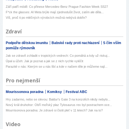
Září patří módě: Co přinese Mercedes-Benz Prague Fashion Week SS27
F*ck the glasses: AI Meta brýle mají zjednodušit život, zatím ale děla...
Víš, proč ti po mléčných výrobcích možná nebývá dobře?
Zdraví
Podpořte dětskou imunitu
Babské rady proti nachlazení
S čím vším
pomůže rýmovník
Jak se zdravě zchladit v tropických vedrech: Co pomáhá a kdy už riskuj...
Úpal a úžeh: Jak je poznat a jak se z nich rychle vyléčit
Parazité v nás: Kterým se u nás líbí a kde v našem těle je můžeme nají...
Pro nejmenší
Mourissonova poradna
Komiksy
Festival ABC
Hry zadarmo, nebo se slevou: Baldur's Gate 3 na konzolích nikdy nebylo...
Nový král druhohor: Obří mořský plaz Tylosaurus rex byl postrachem oce...
Mourrisonova poradna: Je zdravé si čistit pleť v 11 letech? Jak na to?
Video