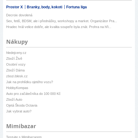
Prostor X
Branky, body, kokoti
Fortuna liga
Decroix dovolená
Sex, fetiš, BDSM, ale i přednášky, workshopy a market. Organizátor Pra...
Hradec hrál velice dobře, ale kvalita soupeře byla znát. Prohra na hři...
Nákupy
hledejceny.cz
Zboží Živě
Osobní vozy
Zboží Dáma
zbozi.blesk.cz
Jak na prohlídku ojetého vozu?
HobbyKompas
Auto pro začátečníka do 100 000 Kč
Zboží Auto
Ojetá Škoda Octavia
Jak vybrat auto?
Mimibazar
Testujte s Mimibazarem