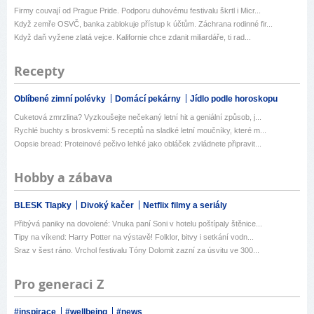
Firmy couvají od Prague Pride. Podporu duhovému festivalu škrtl i Micr...
Když zemře OSVČ, banka zablokuje přístup k účtům. Záchrana rodinné fir...
Když daň vyžene zlatá vejce. Kalifornie chce zdanit miliardáře, ti rad...
Recepty
Oblíbené zimní polévky
Domácí pekárny
Jídlo podle horoskopu
Cuketová zmrzlina? Vyzkoušejte nečekaný letní hit a geniální způsob, j...
Rychlé buchty s broskvemi: 5 receptů na sladké letní moučníky, které m...
Oopsie bread: Proteinové pečivo lehké jako obláček zvládnete připravit...
Hobby a zábava
BLESK Tlapky
Divoký kačer
Netflix filmy a seriály
Přibývá paniky na dovolené: Vnuka paní Soni v hotelu poštípaly štěnice...
Tipy na víkend: Harry Potter na výstavě! Folklor, bitvy i setkání vodn...
Sraz v šest ráno. Vrchol festivalu Tóny Dolomit zazní za úsvitu ve 300...
Pro generaci Z
#inspirace
#wellbeing
#news