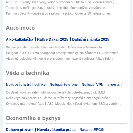
RECEPT: Kynutý švestkový koláč s drobenkou. Klasika, se kterou zaboduj...
Tohle nikdy neříkejte! Slova, kterými rodiče dětem ubližují ze všeho n...
Kam na výlet? Krkonoše jsou sázkou na jistotu. Objevte 10 nejlepších m...
Auto-moto
Alko-kalkulačka
Rallye Dakar 2025
Dálniční známka 2025
Britové pouštějí za volant už devítileté děti. Důvodem je bizarní situ...
Peugeot 208 E-GTi má nakopnout prodeje značky. Na žádném SUV ale označ...
Více než polovina Němců je pro zrušení neomezené rychlosti. Vláda řekl...
Věda a technika
Nejlepší chytré hodinky
Nejlepší telefony
Nejlepší VPN – srovnání
Co dělat, když ztratíte mobil na dovolené? Je potřeba znát číslo IMEI ...
Nečekejte na Android 17. Už teď si můžete ty nejlepší funkce vyzkoušet...
Synology má „novou“ řadu NASů. Modely Neo+ lákají výkonem, SSD a vyměn...
Ekonomika a byznys
Daňové přiznání
Novela zákoníku práce
Nadace EPCG