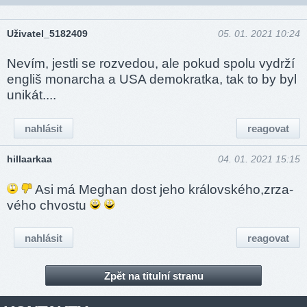
Uživatel_5182409
05. 01. 2021 10:24
Nevím, jestli se rozvedou, ale pokud spolu vydrží
engliš monarcha a USA demokratka, tak to by byl
unikát....
nahlásit
reagovat
hillaarkaa
04. 01. 2021 15:15
Asi má Meghan dost jeho králov­ského,­zrza­
vého chvostu
nahlásit
reagovat
Zpět na titulní stranu