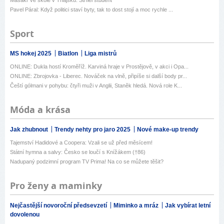
Pavel Páral: Když politici staví byty, tak to dost stojí a moc rychle ...
Sport
MS hokej 2025
Biatlon
Liga mistrů
ONLINE: Dukla hostí Kroměříž. Karviná hraje v Prostějově, v akci i Opa...
ONLINE: Zbrojovka - Liberec. Nováček na vlně, připíše si další body pr...
Čeští gólmani v pohybu: čtyři muži v Anglii, Staněk hledá. Nová role K...
Móda a krása
Jak zhubnout
Trendy nehty pro jaro 2025
Nové make-up trendy
Tajemství Hadidové a Coopera: Vzali se už před měsícem!
Státní hymna a salvy: Česko se loučí s Knížákem (†86)
Nadupaný podzimní program TV Prima! Na co se můžete těšit?
Pro ženy a maminky
Nejčastější novoroční předsevzetí
Miminko a mráz
Jak vybírat letní
dovolenou