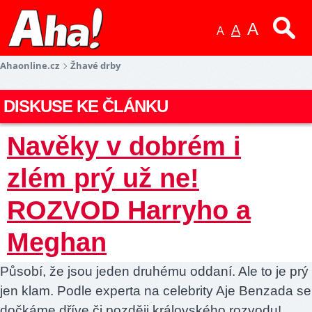
A
A
A
Ahaonline.cz
Žhavé drby
DISKUSE KE ČLÁNKU
Navěky v dobrém i
zlém prý už ne!
ROZVOD Harryho a
Meghan
Působí, že jsou jeden druhému oddaní. Ale to je prý
jen klam. Podle experta na celebrity Aje Benzada se
dočkáme dříve či později královského rozvodu!