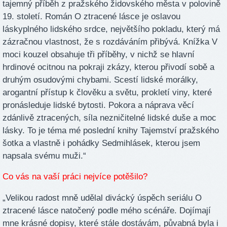
tajemný příběh z pražského židovského města v polovině
19. století. Román O ztracené lásce je oslavou
láskyplného lidského srdce, největšího pokladu, který má
zázračnou vlastnost, že s rozdáváním přibývá. Knížka V
moci kouzel obsahuje tři příběhy, v nichž se hlavní
hrdinové ocitnou na pokraji zkázy, kterou přivodí sobě a
druhým osudovými chybami. Scestí lidské morálky,
arogantní přístup k člověku a světu, prokletí viny, které
pronásleduje lidské bytosti. Pokora a náprava věcí
zdánlivě ztracených, síla nezničitelné lidské duše a moc
lásky. To je téma mé poslední knihy Tajemství pražského
šotka a vlastně i pohádky Sedmihlásek, kterou jsem
napsala svému muži.“
Co vás na vaší práci nejvíce potěšilo?
„Velikou radost mně udělal divácký úspěch seriálu O
ztracené lásce natočený podle mého scénáře. Dojímají
mne krásné dopisy, které stále dostávám, půvabná byla i