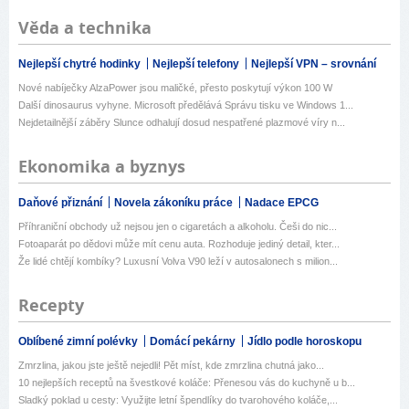
Věda a technika
Nejlepší chytré hodinky
Nejlepší telefony
Nejlepší VPN – srovnání
Nové nabíječky AlzaPower jsou maličké, přesto poskytují výkon 100 W
Další dinosaurus vyhyne. Microsoft předělává Správu tisku ve Windows 1...
Nejdetailnější záběry Slunce odhalují dosud nespatřené plazmové víry n...
Ekonomika a byznys
Daňové přiznání
Novela zákoníku práce
Nadace EPCG
Příhraniční obchody už nejsou jen o cigaretách a alkoholu. Češi do nic...
Fotoaparát po dědovi může mít cenu auta. Rozhoduje jediný detail, kter...
Že lidé chtějí kombíky? Luxusní Volva V90 leží v autosalonech s milion...
Recepty
Oblíbené zimní polévky
Domácí pekárny
Jídlo podle horoskopu
Zmrzlina, jakou jste ještě nejedli! Pět míst, kde zmrzlina chutná jako...
10 nejlepších receptů na švestkové koláče: Přenesou vás do kuchyně u b...
Sladký poklad u cesty: Využijte letní špendlíky do tvarohového koláče,...