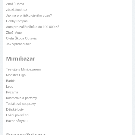
Zboží Dáma
zbozi.blesk.cz
Jak na prohlídku ojetého vozu?
HobbyKompas
Auto pro začátečníka do 100 000 Kč
Zboží Auto
Ojetá Škoda Octavia
Jak vybrat auto?
Mimibazar
Testujte s Mimibazarem
Monster High
Barbie
Lego
Pyžama
Kosmetika a parfémy
Teplákové soupravy
Dětské boty
Ložní povlečení
Bazar nábytku