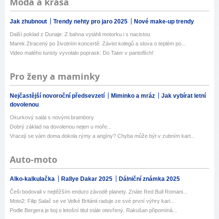
Móda a krása
Jak zhubnout
Trendy nehty pro jaro 2025
Nové make-up trendy
Další poklad z Dunaje: Z bahna vytáhli motorku i s nacistou
Marek Ztracený po životním koncertě: Závist kolegů a slova o teplém po...
Video malého turisty vyvolalo poprask: Do Tater v pantoflích!
Pro ženy a maminky
Nejčastější novoroční předsevzetí
Miminko a mráz
Jak vybírat letní
dovolenou
Okurkový salát s novými brambory
Dobrý základ na dovolenou nejen u moře...
Vracejí se vám doma dokola rýmy a angíny? Chyba může být v zubním kart...
Auto-moto
Alko-kalkulačka
Rallye Dakar 2025
Dálniční známka 2025
Češi bodovali v nejtěžším enduro závodě planety. Znáte Red Bull Romani...
Moto2: Filip Salač se ve Velké Británii raduje ze své první výhry kari...
Podle Bergera je boj o letošní titul stále otevřený. Rakušan připomíná...