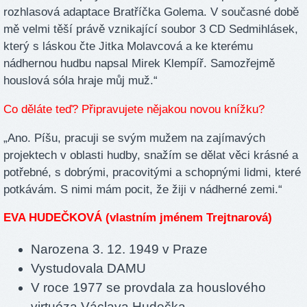
rozhlasová adaptace Bratříčka Golema. V současné době
mě velmi těší právě vznikající soubor 3 CD Sedmihlásek,
který s láskou čte Jitka Molavcová a ke kterému
nádhernou hudbu napsal Mirek Klempíř. Samozřejmě
houslová sóla hraje můj muž.“
Co děláte teď? Připravujete nějakou novou knížku?
„Ano. Píšu, pracuji se svým mužem na zajímavých
projektech v oblasti hudby, snažím se dělat věci krásné a
potřebné, s dobrými, pracovitými a schopnými lidmi, které
potkávám. S nimi mám pocit, že žiji v nádherné zemi.“
EVA HUDEČKOVÁ (vlastním jménem Trejtnarová)
Narozena 3. 12. 1949 v Praze
Vystudovala DAMU
V roce 1977 se provdala za houslového
virtuóza Václava Hudečka