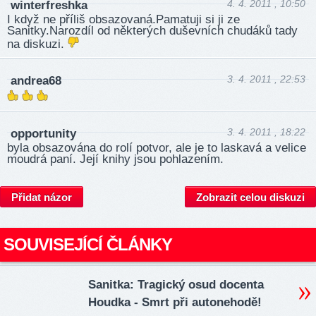
4. 4. 2011 , 10:50
winterfreshka
I když ne příliš obsazovaná.Pamatuji si ji ze
Sanitky.Narozdíl od některých duševních chudáků tady
na diskuzi.
3. 4. 2011 , 22:53
andrea68
3. 4. 2011 , 18:22
opportunity
byla obsazována do rolí potvor, ale je to laskavá a velice
moudrá paní. Její knihy jsou pohlazením.
Přidat názor
Zobrazit celou diskuzi
SOUVISEJÍCÍ ČLÁNKY
Sanitka: Tragický osud docenta
Houdka - Smrt při autonehodě!