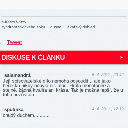
KLÍČOVÁ SLOVA:
syndrom toxického šoku
dusno
lékařský dohled
.
Tweet
DISKUSE K ČLÁNKU
5. 4. 2011 , 23:42
salamandr1
Její spisovatelské dílo nemohu posoudit... ale jako
herečka nikdy nebyla nic moc. Hrála monotonně a
stejně, žádná kvalita ani krása. Tak je možná lepší, že u
toho nezůstala.
4. 4. 2011 , 12:19
spulinka
chudý duchem...........