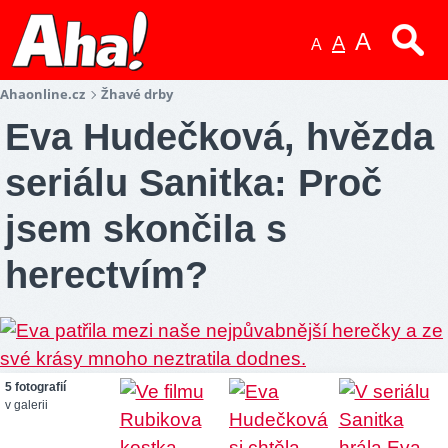
A
A
A
Ahaonline.cz
Žhavé drby
Eva Hudečková, hvězda
seriálu Sanitka: Proč
jsem skončila s
herectvím?
5 fotografií
v galerii