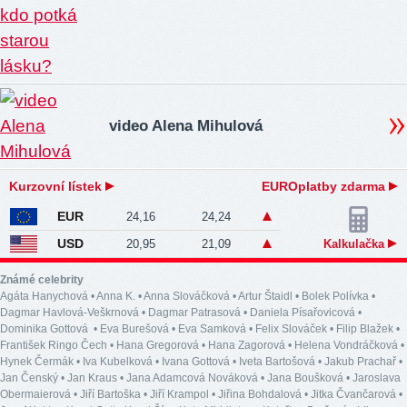
video Alena Mihulová
Kurzovní lístek
EUROplatby zdarma
EUR
24,16
24,24
USD
20,95
21,09
Kalkulačka
Známé celebrity
Agáta Hanychová
•
Anna K.
•
Anna Slováčková
•
Artur Štaidl
•
Bolek Polívka
•
Dagmar Havlová-Veškrnová
•
Dagmar Patrasová
•
Daniela Písařovicová
•
Dominika Gottová
•
Eva Burešová
•
Eva Samková
•
Felix Slováček
•
Filip Blažek
•
František Ringo Čech
•
Hana Gregorová
•
Hana Zagorová
•
Helena Vondráčková
•
Hynek Čermák
•
Iva Kubelková
•
Ivana Gottová
•
Iveta Bartošová
•
Jakub Prachař
•
Jan Čenský
•
Jan Kraus
•
Jana Adamcová Nováková
•
Jana Boušková
•
Jaroslava
Obermaierová
•
Jiří Bartoška
•
Jiří Krampol
•
Jiřina Bohdalová
•
Jitka Čvančarová
•