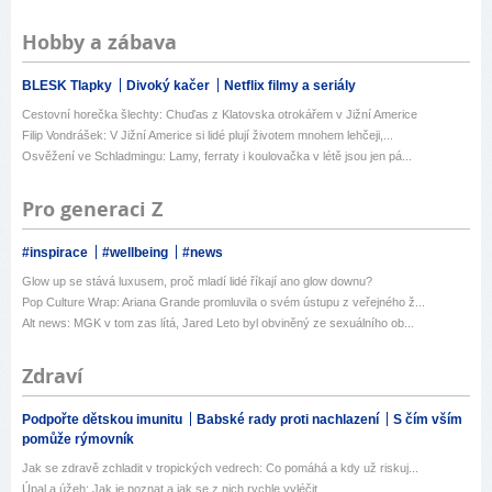
Hobby a zábava
BLESK Tlapky
Divoký kačer
Netflix filmy a seriály
Cestovní horečka šlechty: Chuďas z Klatovska otrokářem v Jižní Americe
Filip Vondrášek: V Jižní Americe si lidé plují životem mnohem lehčeji,...
Osvěžení ve Schladmingu: Lamy, ferraty i koulovačka v létě jsou jen pá...
Pro generaci Z
#inspirace
#wellbeing
#news
Glow up se stává luxusem, proč mladí lidé říkají ano glow downu?
Pop Culture Wrap: Ariana Grande promluvila o svém ústupu z veřejného ž...
Alt news: MGK v tom zas lítá, Jared Leto byl obviněný ze sexuálního ob...
Zdraví
Podpořte dětskou imunitu
Babské rady proti nachlazení
S čím vším
pomůže rýmovník
Jak se zdravě zchladit v tropických vedrech: Co pomáhá a kdy už riskuj...
Úpal a úžeh: Jak je poznat a jak se z nich rychle vyléčit