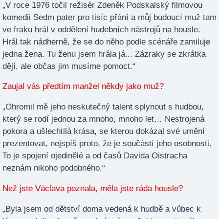
„V roce 1976 točil režisér Zdeněk Podskalský filmovou
komedii Sedm pater pro tisíc přání a můj budoucí muž tam
ve fraku hrál v oddělení hudebních nástrojů na housle.
Hrál tak nádherně, že se do něho podle scénáře zamiluje
jedna žena. Tu ženu jsem hrála já... Zázraky se zkrátka
dějí, ale občas jim musíme pomoct.“
Zaujal vás předtím manžel někdy jako muž?
„Ohromil mě jeho neskutečný talent splynout s hudbou,
který se rodí jednou za mnoho, mnoho let… Nestrojená
pokora a ušlechtilá krása, se kterou dokázal své umění
prezentovat, nejspíš proto, že je součástí jeho osobnosti.
To je spojení ojedinělé a od časů Davida Oistracha
neznám nikoho podobného.“
Než jste Václava poznala, měla jste ráda housle?
„Byla jsem od dětství doma vedená k hudbě a vůbec k