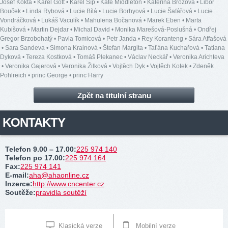
Josef Kokta
•
Karel Gott
•
Karel Šíp
•
Kate Middleton
•
Kateřina Brožová
•
Libor
Bouček
•
Linda Rybová
•
Lucie Bílá
•
Lucie Borhyová
•
Lucie Šafářová
•
Lucie
Vondráčková
•
Lukáš Vaculík
•
Mahulena Bočanová
•
Marek Eben
•
Marta
Kubišová
•
Martin Dejdar
•
Michal David
•
Monika Marešová-Poslušná
•
Ondřej
Gregor Brzobohatý
•
Pavla Tomicová
•
Petr Janda
•
Rey Koranteng
•
Sára Affašová
•
Sara Sandeva
•
Simona Krainová
•
Štefan Margita
•
Taťána Kuchařová
•
Tatiana
Dyková
•
Tereza Kostková
•
Tomáš Plekanec
•
Václav Neckář
•
Veronika Arichteva
•
Veronika Gajerová
•
Veronika Žilková
•
Vojtěch Dyk
•
Vojtěch Kotek
•
Zdeněk
Pohlreich
•
princ George
•
princ Harry
Zpět na titulní stranu
KONTAKTY
Telefon 9.00 – 17.00
:
225 974 140
Telefon po 17.00
:
225 974 164
Fax
:
225 974 141
E-mail
:
aha@ahaonline.cz
Inzerce
:
http://www.cncenter.cz
Soutěže
:
pravidla soutěží
Klasická verze
Mobilní verze