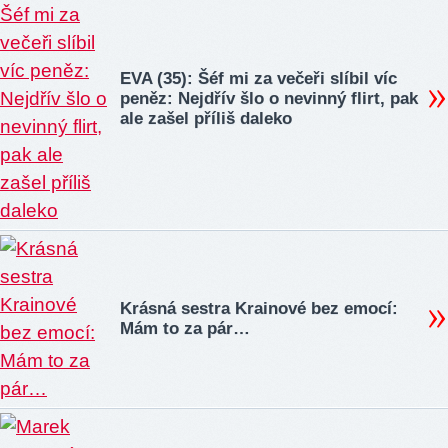
EVA (35): Šéf mi za večeři slíbil víc
peněz: Nejdřív šlo o nevinný flirt, pak
ale zašel příliš daleko
Krásná sestra Krainové bez emocí:
Mám to za pár…