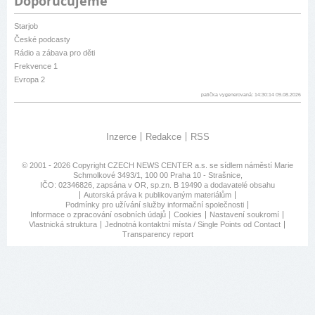
Doporučujeme
Starjob
České podcasty
Rádio a zábava pro děti
Frekvence 1
Evropa 2
patička vygenerovaná: 14:30:14 09.08.2026
Inzerce
Redakce
RSS
© 2001 - 2026 Copyright
CZECH NEWS CENTER a.s.
se sídlem náměstí Marie
Schmolkové 3493/1, 100 00 Praha 10 - Strašnice,
IČO: 02346826, zapsána v OR, sp.zn. B 19490 a dodavatelé obsahu
Autorská práva k publikovaným materiálům
Podmínky pro užívání služby informační společnosti
Informace o zpracování osobních údajů
Cookies
Nastavení soukromí
Vlastnická struktura
Jednotná kontaktní místa / Single Points od Contact
Transparency report