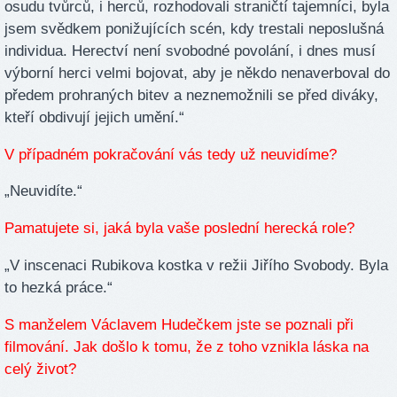
osudu tvůrců, i herců, rozhodovali straničtí tajemníci, byla
jsem svědkem ponižujících scén, kdy trestali neposlušná
individua. Herectví není svobodné povolání, i dnes musí
výborní herci velmi bojovat, aby je někdo nenaverboval do
předem prohraných bitev a neznemožnili se před diváky,
kteří obdivují jejich umění.“
V případném pokračování vás tedy už neuvidíme?
„Neuvidíte.“
Pamatujete si, jaká byla vaše poslední herecká role?
„V inscenaci Rubikova kostka v režii Jiřího Svobody. Byla
to hezká práce.“
S manželem Václavem Hudečkem jste se poznali při
filmování. Jak došlo k tomu, že z toho vznikla láska na
celý život?