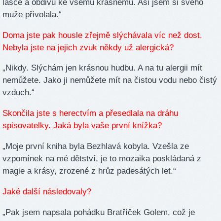
lásce a obdivu ke všemu krásnému. Asi jsem si svého
muže přivolala.“
Doma jste pak housle zřejmě slýchávala víc než dost.
Nebyla jste na jejich zvuk někdy už alergická?
„Nikdy. Slýchám jen krásnou hudbu. A na tu alergii mít
nemůžete. Jako ji nemůžete mít na čistou vodu nebo čistý
vzduch.“
Skončila jste s herectvím a přesedlala na dráhu
spisovatelky. Jaká byla vaše první knížka?
„Moje první kniha byla Bezhlavá kobyla. Vzešla ze
vzpomínek na mé dětství, je to mozaika poskládaná z
magie a krásy, zrozené z hrůz padesátých let.“
Jaké další následovaly?
„Pak jsem napsala pohádku Bratříček Golem, což je