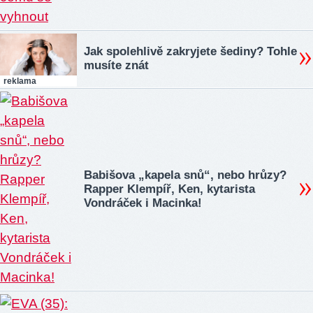
Jak spolehlivě zakryjete šediny? Tohle
musíte znát
reklama
Babišova „kapela snů“, nebo hrůzy?
Rapper Klempíř, Ken, kytarista
Vondráček i Macinka!