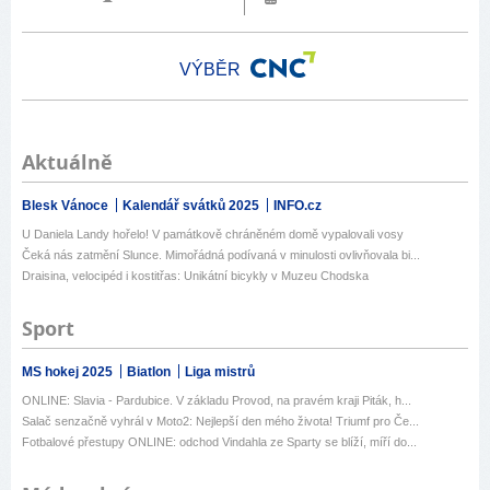
VÝBĚR
Aktuálně
Blesk Vánoce
Kalendář svátků 2025
INFO.cz
U Daniela Landy hořelo! V památkově chráněném domě vypalovali vosy
Čeká nás zatmění Slunce. Mimořádná podívaná v minulosti ovlivňovala bi...
Draisina, velocipéd i kostitřas: Unikátní bicykly v Muzeu Chodska
Sport
MS hokej 2025
Biatlon
Liga mistrů
ONLINE: Slavia - Pardubice. V základu Provod, na pravém kraji Piták, h...
Salač senzačně vyhrál v Moto2: Nejlepší den mého života! Triumf pro Če...
Fotbalové přestupy ONLINE: odchod Vindahla ze Sparty se blíží, míří do...