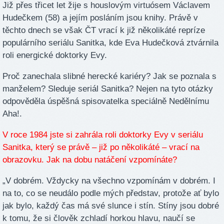
Již přes třicet let žije s houslovým virtuósem Václavem
Hudečkem (58) a jejím posláním jsou knihy. Právě v
těchto dnech se však ČT vrací k již několikáté repríze
populárního seriálu Sanitka, kde Eva Hudečková ztvárnila
roli energické doktorky Evy.
Proč zanechala slibné herecké kariéry? Jak se poznala s
manželem? Sleduje seriál Sanitka? Nejen na tyto otázky
odpověděla úspěšná spisovatelka speciálně Nedělnímu
Aha!.
V roce 1984 jste si zahrála roli doktorky Evy v seriálu
Sanitka, který se právě – již po několikáté – vrací na
obrazovku. Jak na dobu natáčení vzpomínáte?
„V dobrém. Vždycky na všechno vzpomínám v dobrém. I
na to, co se neudálo podle mých představ, protože ať bylo
jak bylo, každý čas má své slunce i stín. Stíny jsou dobré
k tomu, že si člověk zchladí horkou hlavu, naučí se