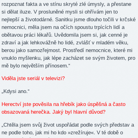
rozpoznat fakta a ve stínu skryté zlé úmysly, a přestane
si dělat iluze. V prosluněné mysli si ohřívám jen to
nejlepší a životodárné. Sanitku jsme dlouho točili v krčské
nemocnici, měla jsem na očích spoustu trpících lidí a
obětavou práci lékařů. Uvědomila jsem si, jak cenné je
zdraví a jak lehkovážně ho lidé, zvlášť v mladém věku,
berou jako samozřejmost. Prostředí nemocnice, které mi
vnuklo myšlenku, jak lépe zacházet se svým životem, pro
mě bylo největším přínosem.“
Viděla jste seriál v televizi?
„Kdysi ano.“
Herectví jste pověsila na hřebík jako úspěšná a často
obsazovaná herečka. Jaký byl hlavní důvod?
„Chtěla jsem svůj život uspořádat podle svých představ a
ne podle toho, jak mi ho kdo »zrežíruje«. V té době o