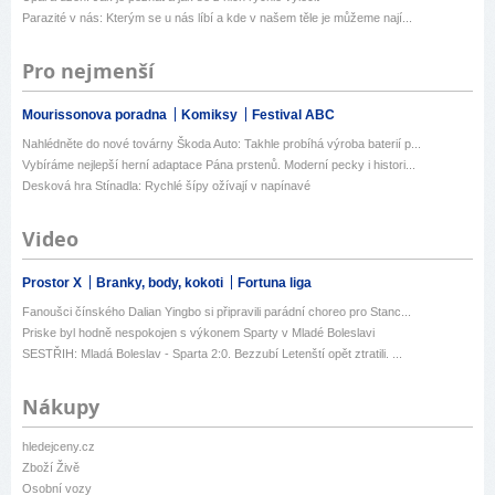
Parazité v nás: Kterým se u nás líbí a kde v našem těle je můžeme nají...
Pro nejmenší
Mourissonova poradna
Komiksy
Festival ABC
Nahlédněte do nové továrny Škoda Auto: Takhle probíhá výroba baterií p...
Vybíráme nejlepší herní adaptace Pána prstenů. Moderní pecky i histori...
Desková hra Stínadla: Rychlé šípy ožívají v napínavé
Video
Prostor X
Branky, body, kokoti
Fortuna liga
Fanoušci čínského Dalian Yingbo si připravili parádní choreo pro Stanc...
Priske byl hodně nespokojen s výkonem Sparty v Mladé Boleslavi
SESTŘIH: Mladá Boleslav - Sparta 2:0. Bezzubí Letenští opět ztratili. ...
Nákupy
hledejceny.cz
Zboží Živě
Osobní vozy