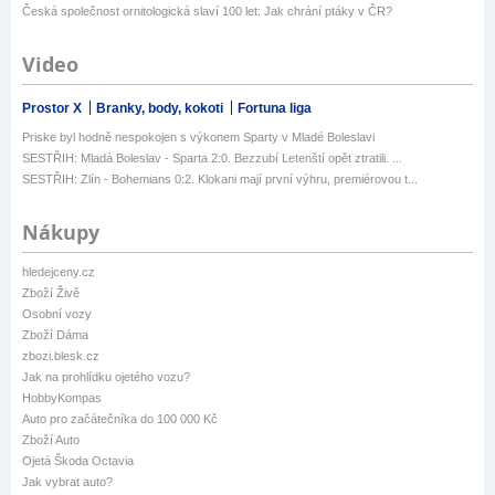
Česká společnost ornitologická slaví 100 let: Jak chrání ptáky v ČR?
Video
Prostor X
Branky, body, kokoti
Fortuna liga
Priske byl hodně nespokojen s výkonem Sparty v Mladé Boleslavi
SESTŘIH: Mladá Boleslav - Sparta 2:0. Bezzubí Letenští opět ztratili. ...
SESTŘIH: Zlín - Bohemians 0:2. Klokani mají první výhru, premiérovou t...
Nákupy
hledejceny.cz
Zboží Živě
Osobní vozy
Zboží Dáma
zbozi.blesk.cz
Jak na prohlídku ojetého vozu?
HobbyKompas
Auto pro začátečníka do 100 000 Kč
Zboží Auto
Ojetá Škoda Octavia
Jak vybrat auto?