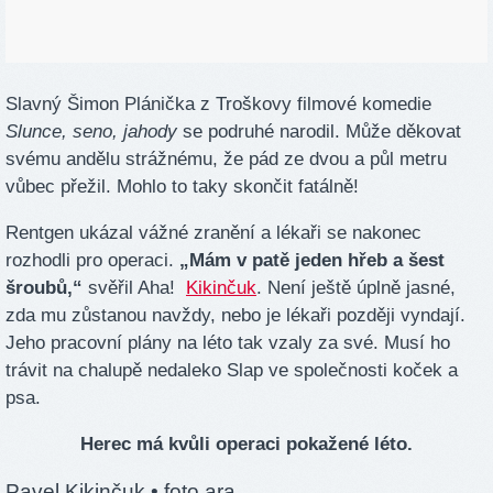
Slavný Šimon Plánička z Troškovy filmové komedie
Slunce, seno, jahody
se podruhé narodil. Může děkovat
svému andělu strážnému, že pád ze dvou a půl metru
vůbec přežil. Mohlo to taky skončit fatálně!
Rentgen ukázal vážné zranění a lékaři se nakonec
rozhodli pro operaci.
„Mám v patě jeden hřeb a šest
šroubů,“
svěřil Aha!
Kikinčuk
. Není ještě úplně jasné,
zda mu zůstanou navždy, nebo je lékaři později vyndají.
Jeho pracovní plány na léto tak vzaly za své. Musí ho
trávit na chalupě nedaleko Slap ve společnosti koček a
psa.
Herec má kvůli operaci pokažené léto.
Pavel Kikinčuk
• foto ara