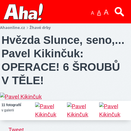
A
A
A
Ahaonline.cz
Žhavé drby
Hvězda Slunce, seno,...
Pavel Kikinčuk:
OPERACE! 6 ŠROUBŮ
V TĚLE!
11 fotografií
v galerii
.
Tweet