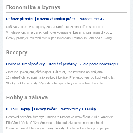
Ekonomika a byznys
Daňové přiznání
Novela zákoníku práce
Nadace EPCG
Češi ve velkém vozí ojetiny ze zahraničí. Mezi nimi i přes sto Ferrari...
V Holešovicích má vzniknout nové koupaliště. Bazén chtějí napustit vod...
Český prodejce telefonů míří k pěti miliardám. Pomohl mu obchod s Goog...
Recepty
Oblíbené zimní polévky
Domácí pekárny
Jídlo podle horoskopu
Zmrzlina, jakou jste ještě nejedli! Pět míst, kde zmrzlina chutná jako...
10 nejlepších receptů na švestkové koláče: Přenesou vás do kuchyně u b...
Sladký poklad u cesty: Využijte letní špendlíky do tvarohového koláče,...
Hobby a zábava
BLESK Tlapky
Divoký kačer
Netflix filmy a seriály
Cestovní horečka šlechty: Chuďas z Klatovska otrokářem v Jižní Americe
Filip Vondrášek: V Jižní Americe si lidé plují životem mnohem lehčeji,...
Osvěžení ve Schladmingu: Lamy, ferraty i koulovačka v létě jsou jen pá...