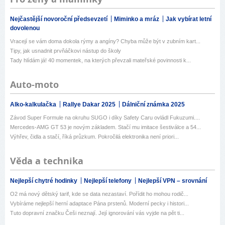
Nejčastější novoroční předsevzetí
Miminko a mráz
Jak vybírat letní
dovolenou
Vracejí se vám doma dokola rýmy a angíny? Chyba může být v zubním kart...
Tipy, jak usnadnit prvňáčkovi nástup do školy
Tady hlídám já! 40 momentek, na kterých převzali mateřské povinnosti k...
Auto-moto
Alko-kalkulačka
Rallye Dakar 2025
Dálniční známka 2025
Závod Super Formule na okruhu SUGO i díky Safety Caru ovládl Fukuzumi....
Mercedes-AMG GT 53 je novým základem. Stačí mu imitace šestiválce a 54...
Výhřev, čidla a stačí, říká průzkum. Pokročilá elektronika není priori...
Věda a technika
Nejlepší chytré hodinky
Nejlepší telefony
Nejlepší VPN – srovnání
O2 má nový dětský tarif, kde se data nezastaví. Pořídit ho mohou rodič...
Vybíráme nejlepší herní adaptace Pána prstenů. Moderní pecky i histori...
Tuto dopravní značku Češi neznají. Její ignorování vás vyjde na pět ti...