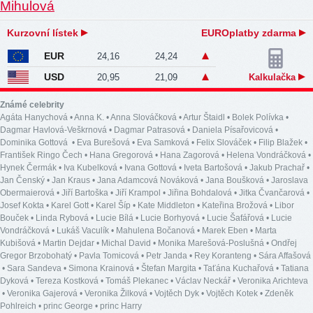
Kurzovní lístek
EUROplatby zdarma
EUR
24,16
24,24
USD
20,95
21,09
Kalkulačka
Známé celebrity
Agáta Hanychová
•
Anna K.
•
Anna Slováčková
•
Artur Štaidl
•
Bolek Polívka
•
Dagmar Havlová-Veškrnová
•
Dagmar Patrasová
•
Daniela Písařovicová
•
Dominika Gottová
•
Eva Burešová
•
Eva Samková
•
Felix Slováček
•
Filip Blažek
•
František Ringo Čech
•
Hana Gregorová
•
Hana Zagorová
•
Helena Vondráčková
•
Hynek Čermák
•
Iva Kubelková
•
Ivana Gottová
•
Iveta Bartošová
•
Jakub Prachař
•
Jan Čenský
•
Jan Kraus
•
Jana Adamcová Nováková
•
Jana Boušková
•
Jaroslava
Obermaierová
•
Jiří Bartoška
•
Jiří Krampol
•
Jiřina Bohdalová
•
Jitka Čvančarová
•
Josef Kokta
•
Karel Gott
•
Karel Šíp
•
Kate Middleton
•
Kateřina Brožová
•
Libor
Bouček
•
Linda Rybová
•
Lucie Bílá
•
Lucie Borhyová
•
Lucie Šafářová
•
Lucie
Vondráčková
•
Lukáš Vaculík
•
Mahulena Bočanová
•
Marek Eben
•
Marta
Kubišová
•
Martin Dejdar
•
Michal David
•
Monika Marešová-Poslušná
•
Ondřej
Gregor Brzobohatý
•
Pavla Tomicová
•
Petr Janda
•
Rey Koranteng
•
Sára Affašová
•
Sara Sandeva
•
Simona Krainová
•
Štefan Margita
•
Taťána Kuchařová
•
Tatiana
Dyková
•
Tereza Kostková
•
Tomáš Plekanec
•
Václav Neckář
•
Veronika Arichteva
•
Veronika Gajerová
•
Veronika Žilková
•
Vojtěch Dyk
•
Vojtěch Kotek
•
Zdeněk
Pohlreich
•
princ George
•
princ Harry