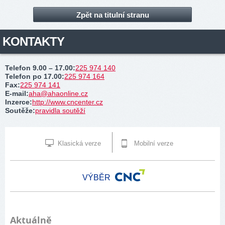
Zpět na titulní stranu
KONTAKTY
Telefon 9.00 – 17.00
:
225 974 140
Telefon po 17.00
:
225 974 164
Fax
:
225 974 141
E-mail
:
aha@ahaonline.cz
Inzerce
:
http://www.cncenter.cz
Soutěže
:
pravidla soutěží
Klasická verze
Mobilní verze
VÝBĚR
Aktuálně