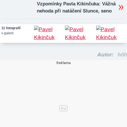
Vzpomínky Pavla Kikinčuka: Vážná
nehoda při natáčení Slunce, seno
11 fotografií
v galerii
Autor:
höh