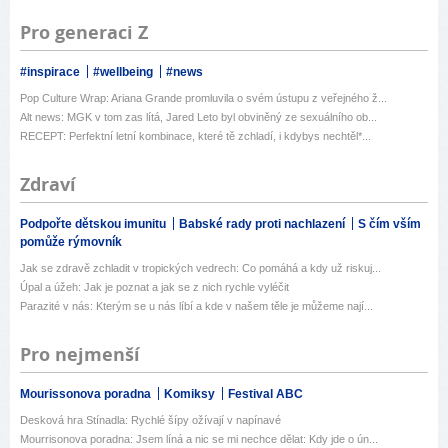
Pro generaci Z
#inspirace
#wellbeing
#news
Pop Culture Wrap: Ariana Grande promluvila o svém ústupu z veřejného ž...
Alt news: MGK v tom zas lítá, Jared Leto byl obviněný ze sexuálního ob...
RECEPT: Perfektní letní kombinace, které tě zchladí, i kdybys nechtěl*...
Zdraví
Podpořte dětskou imunitu
Babské rady proti nachlazení
S čím vším
pomůže rýmovník
Jak se zdravě zchladit v tropických vedrech: Co pomáhá a kdy už riskuj...
Úpal a úžeh: Jak je poznat a jak se z nich rychle vyléčit
Parazité v nás: Kterým se u nás líbí a kde v našem těle je můžeme nají...
Pro nejmenší
Mourissonova poradna
Komiksy
Festival ABC
Desková hra Stínadla: Rychlé šípy ožívají v napínavé
Mourrisonova poradna: Jsem líná a nic se mi nechce dělat: Kdy jde o ún...