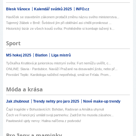
Blesk Vánoce
Kalendář svátků 2025
INFO.cz
Havlíček se stavebním zákonem protlačil změnu názvu svého ministerstva...
Tajemný žlábek v Brně: Švédové jím při obléhání asi chtěli proniknout ...
Historický bizár ze všech koutů světa: Prohlédněte si kombajn tažený k...
Sport
MS hokej 2025
Biatlon
Liga mistrů
Tyčkařka Krutilová je juniorskou mistryní světa: Furt nemůžu uvěřit, c...
ONLINE: Slavia - Pardubice. Naváží Pražané na dosavadní jízdu, nebo př...
Povstání Teplic: Kardiologa naštěstí nepotřebuji, smál se Frťala. Prom...
Móda a krása
Jak zhubnout
Trendy nehty pro jaro 2025
Nové make-up trendy
Čapí tragédie v Bohuslavicích: Bohdan, Radovan a Amálka uhynuli
Čech ve Francii prý umlátil svoji partnerku: Zadržet ho musela zásahov...
Pawlowské ujely nervy: Halina nařčena z podvodu!
Pro ženy a maminky