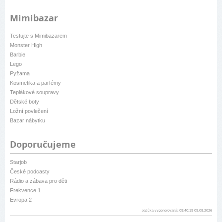
Mimibazar
Testujte s Mimibazarem
Monster High
Barbie
Lego
Pyžama
Kosmetika a parfémy
Teplákové soupravy
Dětské boty
Ložní povlečení
Bazar nábytku
Doporučujeme
Starjob
České podcasty
Rádio a zábava pro děti
Frekvence 1
Evropa 2
patička vygenerovaná: 09:40:19 09.08.2026