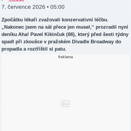
7. července 2026 • 05:00
Zpočátku lékaři zvažovali konzervativní léčbu.
„Nakonec jsem na sál přece jen musel,“
prozradil nyní
deníku Aha! Pavel Kikinčuk (66), který před šesti týdny
spadl při zkoušce v pražském Divadle Broadway do
propadla a roztříštil si patu.