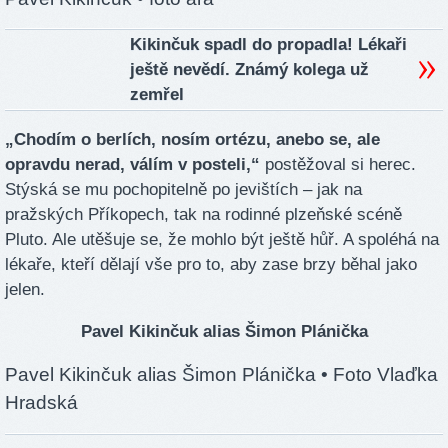
Kikinčuk spadl do propadla! Lékaři
ještě nevědí. Známý kolega už
zemřel
„Chodím o berlích, nosím ortézu, anebo se, ale
opravdu nerad, válím v posteli,“
postěžoval si herec.
Stýská se mu pochopitelně po jevištích – jak na
pražských Příkopech, tak na rodinné plzeňské scéně
Pluto. Ale utěšuje se, že mohlo být ještě hůř. A spoléhá na
lékaře, kteří dělají vše pro to, aby zase brzy běhal jako
jelen.
Pavel Kikinčuk alias Šimon Plánička
Pavel Kikinčuk alias Šimon Plánička
• Foto Vlaďka
Hradská