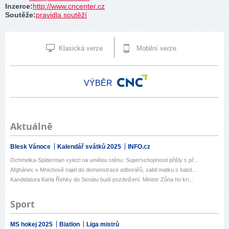
Inzerce
:
http://www.cncenter.cz
Soutěže
:
pravidla soutěží
Klasická verze
Mobilní verze
VÝBĚR
Aktuálně
Blesk Vánoce
Kalendář svátků 2025
INFO.cz
Ochmelka-Spiderman vylezl na umělou stěnu: Superschopnosti přišly s př...
Afghánec v Mnichově najel do demonstrace odborářů, zabil matku s batol...
Kandidatura Karla Řehky do Senátu budí pozdvižení. Ministr Zůna ho kri...
Sport
MS hokej 2025
Biatlon
Liga mistrů