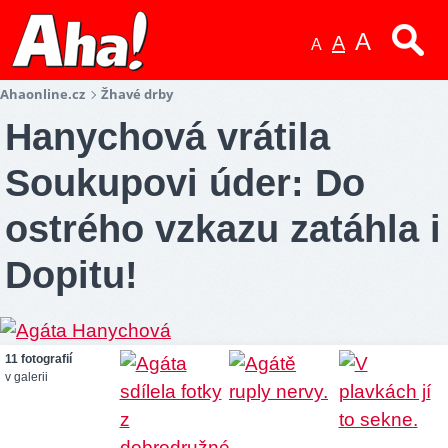
A
A
A
Ahaonline.cz
Žhavé drby
Hanychová vrátila
Soukupovi úder: Do
ostrého vzkazu zatáhla i
Dopitu!
11 fotografií
v galerii