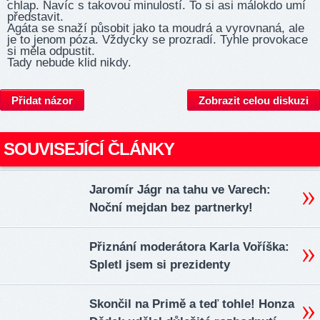
chlap. Navíc s takovou minulostí. To si asi málokdo umí
představit.
Agáta se snaží působit jako ta moudrá a vyrovnaná, ale
je to jenom póza. Vždycky se prozradí. Tyhle provokace
si měla odpustit.
Tady nebude klid nikdy.
Přidat názor
Zobrazit celou diskuzi
SOUVISEJÍCÍ ČLÁNKY
Jaromír Jágr na tahu ve Varech:
Noční mejdan bez partnerky!
Přiznání moderátora Karla Voříška:
Spletl jsem si prezidenty
Skončil na Primě a teď tohle! Honza