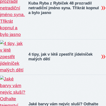
Kuba Ryba z Rybiček 48 prozradil
netradiční jméno syna. Třikrát kopnul
a bylo jasno
4 tipy, jak v létě zpestřit jídelníček
malých dětí
Jaké barvy vám nejvíc sluší? Odhalte