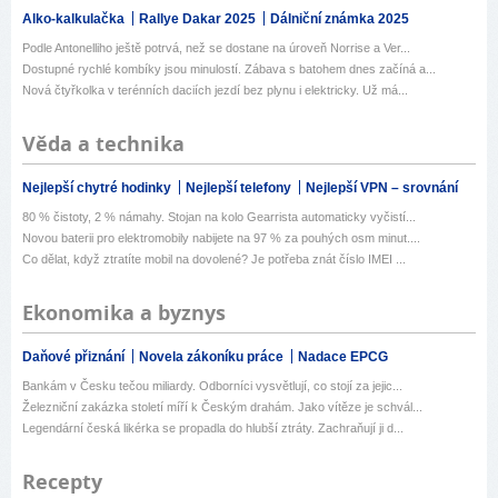
Alko-kalkulačka
Rallye Dakar 2025
Dálniční známka 2025
Podle Antonelliho ještě potrvá, než se dostane na úroveň Norrise a Ver...
Dostupné rychlé kombíky jsou minulostí. Zábava s batohem dnes začíná a...
Nová čtyřkolka v terénních daciích jezdí bez plynu i elektricky. Už má...
Věda a technika
Nejlepší chytré hodinky
Nejlepší telefony
Nejlepší VPN – srovnání
80 % čistoty, 2 % námahy. Stojan na kolo Gearrista automaticky vyčistí...
Novou baterii pro elektromobily nabijete na 97 % za pouhých osm minut....
Co dělat, když ztratíte mobil na dovolené? Je potřeba znát číslo IMEI ...
Ekonomika a byznys
Daňové přiznání
Novela zákoníku práce
Nadace EPCG
Bankám v Česku tečou miliardy. Odborníci vysvětlují, co stojí za jejic...
Železniční zakázka století míří k Českým drahám. Jako vítěze je schvál...
Legendární česká likérka se propadla do hlubší ztráty. Zachraňují ji d...
Recepty