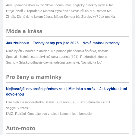
Artisu pomáhá divočák ze Slavie: neumí moc anglicky a někdy vyděsí tre...
Hraje Plzeň v Teplicích o Martina Hyského? Slavia při chuti a Roman Ma...
Zimák: Divné ticho kolem Jágra. Má se Kometa bát Zbrojovky? Jak posklá...
Móda a krása
Jak zhubnout
Trendy nehty pro jaro 2025
Nové make-up trendy
Řidič vylétl v bouřce z dálnice! Na pomoc přispěchala šoférka, dostala...
Speciální řečníci nad rakví režiséra Laurina (†91): Rozbrečeli i dceru...
Sucho v Srbsku odhaluje dávná válečná tajemství: Nacistická loď!
Pro ženy a maminky
Nejčastější novoroční předsevzetí
Miminko a mráz
Jak vybírat letní
dovolenou
Hlasatelka a moderátorka Saskia Burešová (80) - Smrt manžela ji zdrtil...
Veggie Burritos
KVÍZ: Rafťáci. Otestujte své znalosti kultovní letní komedie
Auto-moto