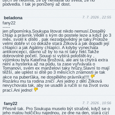
bych se nedivila, že by nehlásal do světa, že ho
podvedla. I tak je ponížený až dost.
7. 7. 2026 , 22:55
beladona
fany22
-----
jen připomínka.Soukupa litovat nikdo nemusí.Dospělý
chlap a právník.Věděl s kým do postele leze a když po 3
měs. svolil k dítěti , pak nezodpovědný je taky.Protože
velmi dobře ví co dokáže stará Žilková a jak dopadli její
chlapíci a jak Agátiny chlapíci. A kdyby vynechala
antikoncepci, dávno už by to na ní taky řekl.Takže
dobrovolné početí. Souup si vybírá pološtět-ky ,
výjimkou byla Kateřina Brožová, ale ani ta chytrá extra
není a hysterka až na půdu, ta zase vyřvávala o
Tomanovi, svém ex manželovi taky hrůzy.Slavní to mají
těžší, ale uplést si dítě po 3 měsících známosti je tak
akce na puberťáka, ne dospělého právníka!!!!
Rozárku mu ta rodina zničí .Ani jedno z dětí Žilková
nevychovala tak, aby se usadili a ručili si na život svou
prací.Ani jedno!
7. 7. 2026 , 10:56
fany22
Přesně tak. Pro Soukupa muselo být strašné, když se o
jeho malou holčičku najednou, ze dne na den, stará cizí