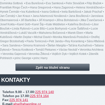
Dominika Gottová
•
Eva Burešová
•
Eva Samková
•
Felix Slováček
•
Filip Blažek
•
František Ringo Čech
•
Hana Gregorová
•
Hana Zagorová
•
Helena Vondráčková
•
Hynek Čermák
•
Iva Kubelková
•
Ivana Gottová
•
Iveta Bartošová
•
Jakub Prachař
•
Jan Čenský
•
Jan Kraus
•
Jana Adamcová Nováková
•
Jana Boušková
•
Jaroslava
Obermaierová
•
Jiří Bartoška
•
Jiří Krampol
•
Jiřina Bohdalová
•
Jitka Čvančarová
•
Josef Kokta
•
Karel Gott
•
Karel Šíp
•
Kate Middleton
•
Kateřina Brožová
•
Libor
Bouček
•
Linda Rybová
•
Lucie Bílá
•
Lucie Borhyová
•
Lucie Šafářová
•
Lucie
Vondráčková
•
Lukáš Vaculík
•
Mahulena Bočanová
•
Marek Eben
•
Marta
Kubišová
•
Martin Dejdar
•
Michal David
•
Monika Marešová-Poslušná
•
Ondřej
Gregor Brzobohatý
•
Pavla Tomicová
•
Petr Janda
•
Rey Koranteng
•
Sára Affašová
•
Sara Sandeva
•
Simona Krainová
•
Štefan Margita
•
Taťána Kuchařová
•
Tatiana
Dyková
•
Tereza Kostková
•
Tomáš Plekanec
•
Václav Neckář
•
Veronika Arichteva
•
Veronika Gajerová
•
Veronika Žilková
•
Vojtěch Dyk
•
Vojtěch Kotek
•
Zdeněk
Pohlreich
•
princ George
•
princ Harry
Zpět na titulní stranu
KONTAKTY
Telefon 9.00 – 17.00
:
225 974 140
Telefon po 17.00
:
225 974 164
Fax
:
225 974 141
E-mail
:
aha@ahaonline.cz