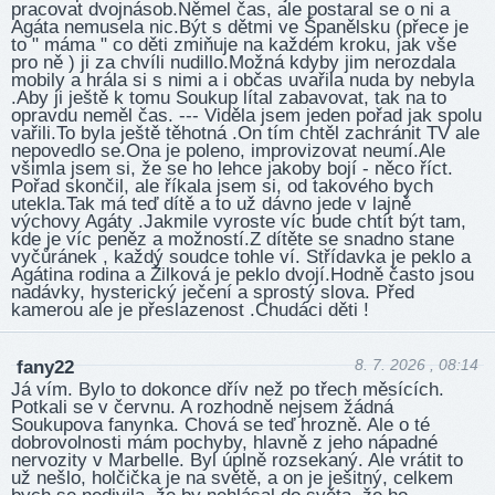
pracovat dvojnásob.Němel čas, ale postaral se o ni a
Agáta nemusela nic.Být s dětmi ve Španělsku (přece je
to " máma " co děti zmiňuje na každém kroku, jak vše
pro ně ) ji za chvíli nudillo.Možná kdyby jim nerozdala
mobily a hrála si s nimi a i občas uvařila nuda by nebyla
.Aby ji ještě k tomu Soukup lítal zabavovat, tak na to
opravdu neměl čas. --- Viděla jsem jeden pořad jak spolu
vařili.To byla ještě těhotná .On tím chtěl zachránit TV ale
nepovedlo se.Ona je poleno, improvizovat neumí.Ale
všimla jsem si, že se ho lehce jakoby bojí - něco říct.
Pořad skončil, ale říkala jsem si, od takového bych
utekla.Tak má teď dítě a to už dávno jede v lajně
výchovy Agáty .Jakmile vyroste víc bude chtít být tam,
kde je víc peněz a možností.Z dítěte se snadno stane
vyčůránek , každý soudce tohle ví. Střídavka je peklo a
Agátina rodina a Žilková je peklo dvojí.Hodně často jsou
nadávky, hysterický ječení a sprostý slova. Před
kamerou ale je přeslazenost .Chudáci děti !
8. 7. 2026 , 08:14
fany22
Já vím. Bylo to dokonce dřív než po třech měsících.
Potkali se v červnu. A rozhodně nejsem žádná
Soukupova fanynka. Chová se teď hrozně. Ale o té
dobrovolnosti mám pochyby, hlavně z jeho nápadné
nervozity v Marbelle. Byl úplně rozsekaný. Ale vrátit to
už nešlo, holčička je na světě, a on je ješitný, celkem