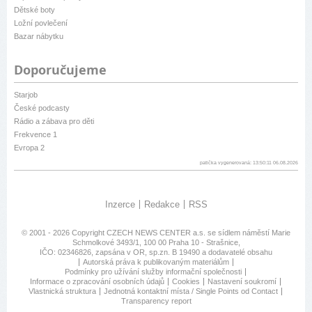
Dětské boty
Ložní povlečení
Bazar nábytku
Doporučujeme
Starjob
České podcasty
Rádio a zábava pro děti
Frekvence 1
Evropa 2
patička vygenerovaná: 13:50:11 06.08.2026
Inzerce
Redakce
RSS
© 2001 - 2026 Copyright
CZECH NEWS CENTER a.s.
se sídlem náměstí Marie
Schmolkové 3493/1, 100 00 Praha 10 - Strašnice,
IČO: 02346826, zapsána v OR, sp.zn. B 19490 a dodavatelé obsahu
Autorská práva k publikovaným materiálům
Podmínky pro užívání služby informační společnosti
Informace o zpracování osobních údajů
Cookies
Nastavení soukromí
Vlastnická struktura
Jednotná kontaktní místa / Single Points od Contact
Transparency report