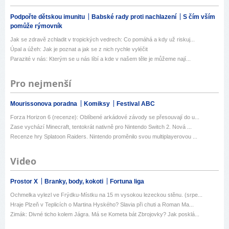
Podpořte dětskou imunitu
Babské rady proti nachlazení
S čím vším
pomůže rýmovník
Jak se zdravě zchladit v tropických vedrech: Co pomáhá a kdy už riskuj...
Úpal a úžeh: Jak je poznat a jak se z nich rychle vyléčit
Parazité v nás: Kterým se u nás líbí a kde v našem těle je můžeme nají...
Pro nejmenší
Mourissonova poradna
Komiksy
Festival ABC
Forza Horizon 6 (recenze): Oblíbené arkádové závody se přesouvají do u...
Zase vychází Minecraft, tentokrát nativně pro Nintendo Switch 2. Nová ...
Recenze hry Splatoon Raiders. Nintendo proměnilo svou multiplayerovou ...
Video
Prostor X
Branky, body, kokoti
Fortuna liga
Ochmelka vylezl ve Frýdku-Místku na 15 m vysokou lezeckou stěnu. (srpe...
Hraje Plzeň v Teplicích o Martina Hyského? Slavia při chuti a Roman Ma...
Zimák: Divné ticho kolem Jágra. Má se Kometa bát Zbrojovky? Jak posklá...