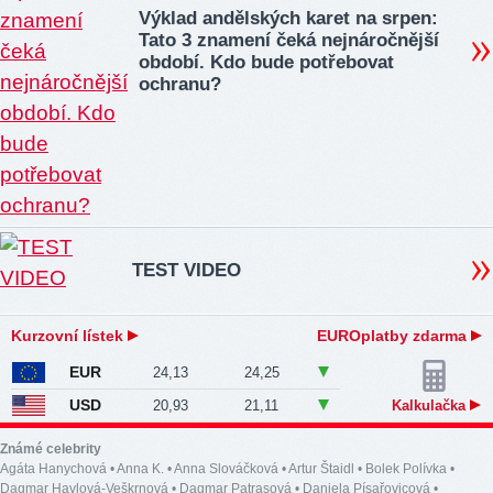
Výklad andělských karet na srpen:
Tato 3 znamení čeká nejnáročnější
období. Kdo bude potřebovat
ochranu?
TEST VIDEO
Kurzovní lístek
EUROplatby zdarma
EUR
24,13
24,25
USD
20,93
21,11
Kalkulačka
Známé celebrity
Agáta Hanychová
•
Anna K.
•
Anna Slováčková
•
Artur Štaidl
•
Bolek Polívka
•
Dagmar Havlová-Veškrnová
•
Dagmar Patrasová
•
Daniela Písařovicová
•