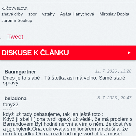
KLÍČOVÁ SLOVA:
žhavé drby
spor
vztahy
Agáta Hanychová
Miroslav Dopita
Jaromír Soukup
.
Tweet
DISKUSE K ČLÁNKU
11. 7. 2026 , 13:28
Baumgartner
Dnes je to slabé . Tá štetka asi má volno. Samé staré
správy.
8. 7. 2026 , 20:47
beladona
fany22
-----
když už tady debatujeme, tak jen ještě toto :
Když ji sbalil ( ona tvrdí opak) už věděl, že má problém s
Barrandovem.Byl hodně nervní a vím o něm, že dost řve
a je cholerik.Ona cukrovala s milionářem a netušila, že
míří k úpadku.On na rozdíl od ní je worholik a musel