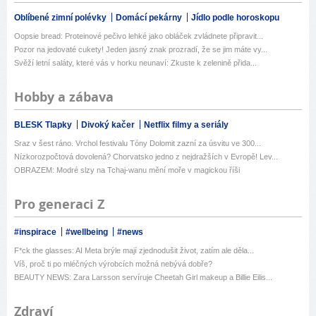
Oblíbené zimní polévky
Domácí pekárny
Jídlo podle horoskopu
Oopsie bread: Proteinové pečivo lehké jako obláček zvládnete připravit...
Pozor na jedovaté cukety! Jeden jasný znak prozradí, že se jim máte vy...
Svěží letní saláty, které vás v horku neunaví: Zkuste k zelenině přida...
Hobby a zábava
BLESK Tlapky
Divoký kačer
Netflix filmy a seriály
Sraz v šest ráno. Vrchol festivalu Tóny Dolomit zazní za úsvitu ve 300...
Nízkorozpočtová dovolená? Chorvatsko jedno z nejdražších v Evropě! Lev...
OBRAZEM: Modré slzy na Tchaj-wanu mění moře v magickou říši
Pro generaci Z
#inspirace
#wellbeing
#news
F*ck the glasses: AI Meta brýle mají zjednodušit život, zatím ale děla...
Víš, proč ti po mléčných výrobcích možná nebývá dobře?
BEAUTY NEWS: Zara Larsson servíruje Cheetah Girl makeup a Billie Eilis...
Zdraví