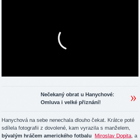
Nečekaný obrat u Hanychové:
Omluva i velké přiznání!
Hanychová na sebe nenechala dlouho čekat. Krátce poté
sdílela fotografii z dovolené, kam vyrazila s manželem,
bývalým hráčem amerického fotbalu
Miroslav Dopita
, a