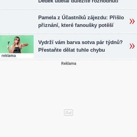
Dědek udělal důležité rozhodnutí
Pamela z Účastníků zájezdu: Přišlo
přiznání, které fanoušky potěší
Vydrží vám barva sotva pár týdnů?
Přestaňte dělat tuhle chybu
reklama