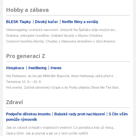
Hobby a zábava
BLESK Tlapky
Divoký kačer
Netflix filmy a seriály
Videomapping i scénické nasvícení. Jeskyně Na Špičáku ožije novými tec...
Draisina, velocipéd i kostitřas: Unikátní bicykly v Muzeu Chodska
Cestovní horečka šlechty: Chuďas z Klatovska otrokářem v Jižní Americe
Pro generaci Z
#inspirace
#wellbeing
#news
Hot Releases: do kin jde MMA film Bojovník, Anne Hathaway utíká před d...
Tarotskop 10. 8.—16. 8.
Hot events: Začíná slovenský Grape a do Prahy přijedou Show Me The Bod...
Zdraví
Podpořte dětskou imunitu
Babské rady proti nachlazení
S čím vším
pomůže rýmovník
Jak se zdravě zchladit v tropických vedrech: Co pomáhá a kdy už riskuj...
Úpal a úžeh: Jak je poznat a jak se z nich rychle vyléčit