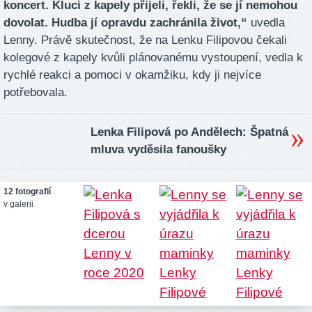
koncert. Kluci z kapely přijeli, řekli, že se jí nemohou
dovolat. Hudba jí opravdu zachránila život,“
uvedla
Lenny. Právě skutečnost, že na Lenku Filipovou čekali
kolegové z kapely kvůli plánovanému vystoupení, vedla k
rychlé reakci a pomoci v okamžiku, kdy ji nejvíce
potřebovala.
Lenka Filipová po Andělech: Špatná
mluva vyděsila fanoušky
12 fotografií
v galerii