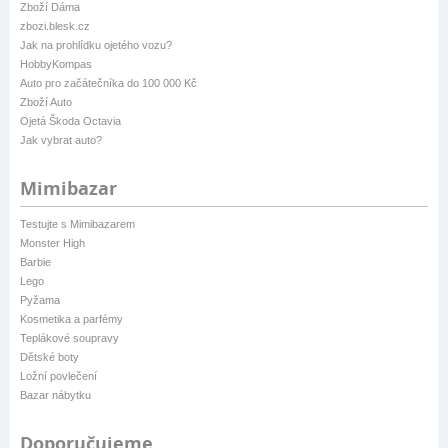
Zboží Dáma
zbozi.blesk.cz
Jak na prohlídku ojetého vozu?
HobbyKompas
Auto pro začátečníka do 100 000 Kč
Zboží Auto
Ojetá Škoda Octavia
Jak vybrat auto?
Mimibazar
Testujte s Mimibazarem
Monster High
Barbie
Lego
Pyžama
Kosmetika a parfémy
Teplákové soupravy
Dětské boty
Ložní povlečení
Bazar nábytku
Doporučujeme