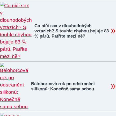
Co ničí sex v dlouhodobých
vztazích? S touhle chybou bojuje 83
% párů. Patříte mezi ně?
Belohorcová rok po odstranění
silikonů: Konečně sama sebou