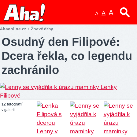
A
A
A
Ahaonline.cz
Žhavé drby
Osudný den Filipové:
Dcera řekla, co legendu
zachránilo
12 fotografií
v galerii