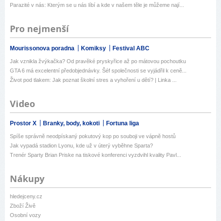
Parazité v nás: Kterým se u nás líbí a kde v našem těle je můžeme nají...
Pro nejmenší
Mourissonova poradna
Komiksy
Festival ABC
Jak vznikla žvýkačka? Od pravěké pryskyřice až po mátovou pochoutku
GTA 6 má excelentní předobjednávky. Šéf společnosti se vyjádřil k ceně...
Život pod tlakem: Jak poznat školní stres a vyhoření u dětí? | Linka ...
Video
Prostor X
Branky, body, kokoti
Fortuna liga
Spíše správně neodpískaný pokutový kop po souboji ve vápně hostů
Jak vypadá stadion Lyonu, kde už v úterý vyběhne Sparta?
Trenér Sparty Brian Priske na tiskové konferenci vyzdvihl kvality Pavl...
Nákupy
hledejceny.cz
Zboží Živě
Osobní vozy