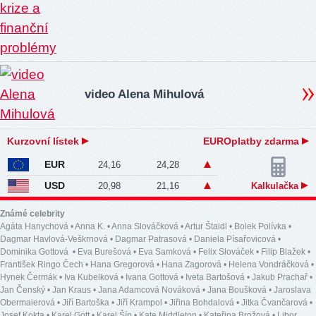
video Alena Mihulová
Kurzovní lístek
EUROplatby zdarma
EUR
24,16
24,28
USD
20,98
21,16
Kalkulačka
Známé celebrity
Agáta Hanychová
•
Anna K.
•
Anna Slováčková
•
Artur Štaidl
•
Bolek Polívka
•
Dagmar Havlová-Veškrnová
•
Dagmar Patrasová
•
Daniela Písařovicová
•
Dominika Gottová
•
Eva Burešová
•
Eva Samková
•
Felix Slováček
•
Filip Blažek
•
František Ringo Čech
•
Hana Gregorová
•
Hana Zagorová
•
Helena Vondráčková
•
Hynek Čermák
•
Iva Kubelková
•
Ivana Gottová
•
Iveta Bartošová
•
Jakub Prachař
•
Jan Čenský
•
Jan Kraus
•
Jana Adamcová Nováková
•
Jana Boušková
•
Jaroslava
Obermaierová
•
Jiří Bartoška
•
Jiří Krampol
•
Jiřina Bohdalová
•
Jitka Čvančarová
•
Josef Kokta
•
Karel Gott
•
Karel Šíp
•
Kate Middleton
•
Kateřina Brožová
•
Libor