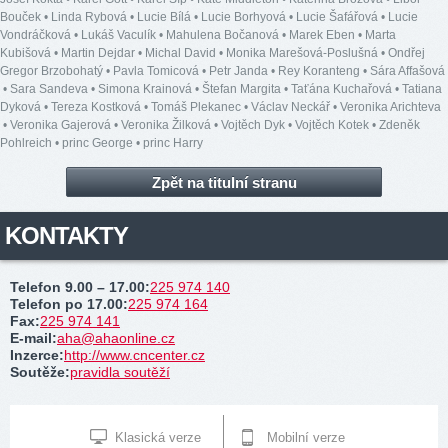
Bouček
•
Linda Rybová
•
Lucie Bílá
•
Lucie Borhyová
•
Lucie Šafářová
•
Lucie
Vondráčková
•
Lukáš Vaculík
•
Mahulena Bočanová
•
Marek Eben
•
Marta
Kubišová
•
Martin Dejdar
•
Michal David
•
Monika Marešová-Poslušná
•
Ondřej
Gregor Brzobohatý
•
Pavla Tomicová
•
Petr Janda
•
Rey Koranteng
•
Sára Affašová
•
Sara Sandeva
•
Simona Krainová
•
Štefan Margita
•
Taťána Kuchařová
•
Tatiana
Dyková
•
Tereza Kostková
•
Tomáš Plekanec
•
Václav Neckář
•
Veronika Arichteva
•
Veronika Gajerová
•
Veronika Žilková
•
Vojtěch Dyk
•
Vojtěch Kotek
•
Zdeněk
Pohlreich
•
princ George
•
princ Harry
Zpět na titulní stranu
KONTAKTY
Telefon 9.00 – 17.00
:
225 974 140
Telefon po 17.00
:
225 974 164
Fax
:
225 974 141
E-mail
:
aha@ahaonline.cz
Inzerce
:
http://www.cncenter.cz
Soutěže
:
pravidla soutěží
Klasická verze
Mobilní verze