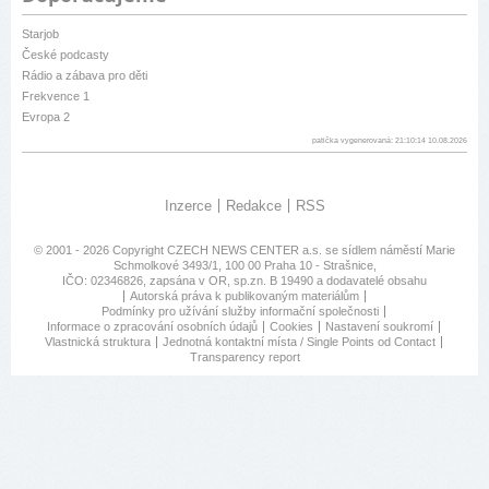
Starjob
České podcasty
Rádio a zábava pro děti
Frekvence 1
Evropa 2
patička vygenerovaná: 21:10:14 10.08.2026
Inzerce
Redakce
RSS
© 2001 - 2026 Copyright
CZECH NEWS CENTER a.s.
se sídlem náměstí Marie
Schmolkové 3493/1, 100 00 Praha 10 - Strašnice,
IČO: 02346826, zapsána v OR, sp.zn. B 19490 a dodavatelé obsahu
Autorská práva k publikovaným materiálům
Podmínky pro užívání služby informační společnosti
Informace o zpracování osobních údajů
Cookies
Nastavení soukromí
Vlastnická struktura
Jednotná kontaktní místa / Single Points od Contact
Transparency report