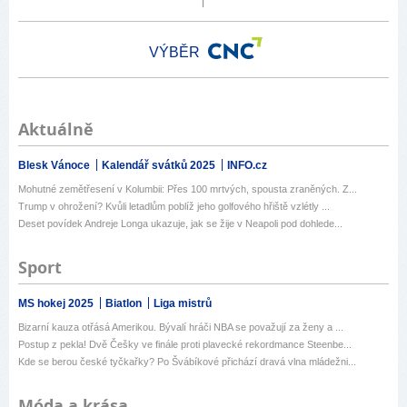
VÝBĚR
Aktuálně
Blesk Vánoce
Kalendář svátků 2025
INFO.cz
Mohutné zemětřesení v Kolumbii: Přes 100 mrtvých, spousta zraněných. Z...
Trump v ohrožení? Kvůli letadlům poblíž jeho golfového hřiště vzlétly ...
Deset povídek Andreje Longa ukazuje, jak se žije v Neapoli pod dohlede...
Sport
MS hokej 2025
Biatlon
Liga mistrů
Bizarní kauza otřásá Amerikou. Bývalí hráči NBA se považují za ženy a ...
Postup z pekla! Dvě Češky ve finále proti plavecké rekordmance Steenbe...
Kde se berou české tyčkařky? Po Švábíkové přichází dravá vlna mládežni...
Móda a krása