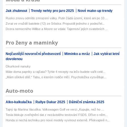
Jak zhubnout
Trendy nehty pro jaro 2025
Nové make-up trendy
Rusko znovu odmítlo zmrazení války. Putin žádá území, které ani po 10 ...
Zvrat ve vraždě batolete (†2) ze Srbska: Propustili jednoho z podezřel...
Dcera nemocného Willise a Moore se vdala: Tajemství jejích svatebních ...
Pro ženy a maminky
Nejčastější novoroční předsevzetí
Miminko a mráz
Jak vybírat letní
dovolenou
Okurkové nanuky
Máte doma papriky a rajčata? Tyhle 4 recepty na lečo budete vařit celé...
„Mám ošklivé dítě.“ Tabu, o kterém rodiče mlčí. Psycholožka vysvětluje...
Auto-moto
Alko-kalkulačka
Rallye Dakar 2025
Dálniční známka 2025
Tajný tip Martina Vaculíka: Volkswagen Golf ve verzi „Kupujte, než ho ...
Tesla blokuje zveřejnění dat z nezávislého testování FSDS. Dříve o něm...
Honda si nechá techniku pro nové modely vyvinout externě. Překvapivě n...