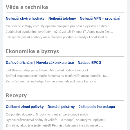
Věda a technika
Nejlepší chytré hodinky
Nejlepší telefony
Nejlepší VPN – srovnání
Co nového v Mapy.com. Vylepšená navigace pro pěší a cyklisty se drží p...
Ještě před uvedením nové řady možná zdraží iPhone 17. Apple navíc škrt...
Jak rychle poslat soubory mezi různými počítači a mobily? LocalSend pr...
Ekonomika a byznys
Daňové přiznání
Novela zákoníku práce
Nadace EPCG
Jeff Bezos vstupuje do fotbalu. Má získat podíl v Liverpoolu
Šetření inspekce proti Rideře Bohemia na haldě Heřmanice skončilo, byl...
Zero Carbon míří na koleje. Biomasa má nahradit tisíce kamionů
Recepty
Oblíbené zimní polévky
Domácí pekárny
Jídlo podle horoskopu
Od pondělí do pátku: 5 rodinných večeří ze srpnové úrody
Rychlé prázdninové obědy či večeře: 10 receptů, se kterými uspějete i ...
Zmrzlina, jakou jste ještě nejedli! Pět míst, kde zmrzlina chutná jako...