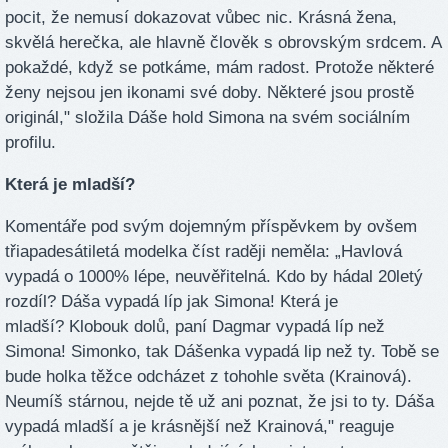
pocit, že nemusí dokazovat vůbec nic. Krásná žena,
skvělá herečka, ale hlavně člověk s obrovským srdcem. A
pokaždé, když se potkáme, mám radost. Protože některé
ženy nejsou jen ikonami své doby. Některé jsou prostě
originál," složila Dáše hold Simona na svém sociálním
profilu.
Která je mladší?
Komentáře pod svým dojemným příspěvkem by ovšem
třiapadesátiletá modelka číst raději neměla: „Havlová
vypadá o 1000% lépe, neuvěřitelná. Kdo by hádal 20letý
rozdíl? Dáša vypadá líp jak Simona! Která je
mladší? Klobouk dolů, paní Dagmar vypadá líp než
Simona! Simonko, tak Dášenka vypadá lip než ty. Tobě se
bude holka těžce odcházet z tohohle světa (Krainová).
Neumíš stárnou, nejde tě už ani poznat, že jsi to ty. Dáša
vypadá mladší a je krásnější než Krainová," reaguje