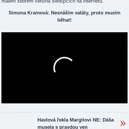
málem sborem většina sledujících na internetu.
Simona Krainová: Nesnáším saláty, proto musím
běhat!
Havlová řekla Margitovi NE: Dáša
musela s pravdou ven