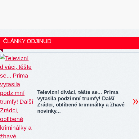
ČLÁNKY ODJINUD
Televizní diváci, těšte se... Prima
vytasila podzimní trumfy! Další
Zrádci, oblíbené kriminálky a žhavé
novinky...