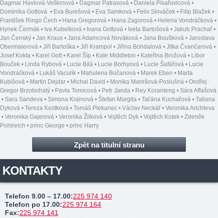
Dagmar Havlová-Veškrnová
•
Dagmar Patrasová
•
Daniela Písařovicová
•
Dominika Gottová
•
Eva Burešová
•
Eva Samková
•
Felix Slováček
•
Filip Blažek
•
František Ringo Čech
•
Hana Gregorová
•
Hana Zagorová
•
Helena Vondráčková
•
Hynek Čermák
•
Iva Kubelková
•
Ivana Gottová
•
Iveta Bartošová
•
Jakub Prachař
•
Jan Čenský
•
Jan Kraus
•
Jana Adamcová Nováková
•
Jana Boušková
•
Jaroslava
Obermaierová
•
Jiří Bartoška
•
Jiří Krampol
•
Jiřina Bohdalová
•
Jitka Čvančarová
•
Josef Kokta
•
Karel Gott
•
Karel Šíp
•
Kate Middleton
•
Kateřina Brožová
•
Libor
Bouček
•
Linda Rybová
•
Lucie Bílá
•
Lucie Borhyová
•
Lucie Šafářová
•
Lucie
Vondráčková
•
Lukáš Vaculík
•
Mahulena Bočanová
•
Marek Eben
•
Marta
Kubišová
•
Martin Dejdar
•
Michal David
•
Monika Marešová-Poslušná
•
Ondřej
Gregor Brzobohatý
•
Pavla Tomicová
•
Petr Janda
•
Rey Koranteng
•
Sára Affašová
•
Sara Sandeva
•
Simona Krainová
•
Štefan Margita
•
Taťána Kuchařová
•
Tatiana
Dyková
•
Tereza Kostková
•
Tomáš Plekanec
•
Václav Neckář
•
Veronika Arichteva
•
Veronika Gajerová
•
Veronika Žilková
•
Vojtěch Dyk
•
Vojtěch Kotek
•
Zdeněk
Pohlreich
•
princ George
•
princ Harry
Zpět na titulní stranu
KONTAKTY
Telefon 9.00 – 17.00
:
225 974 140
Telefon po 17.00
:
225 974 164
Fax
:
225 974 141