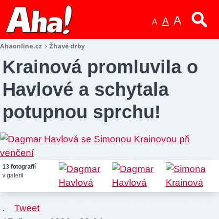
A
A
A
Ahaonline.cz
Žhavé drby
Krainová promluvila o
Havlové a schytala
potupnou sprchu!
13 fotografií
v galerii
.
Tweet