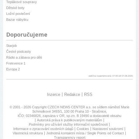
Teplákové soupravy
Dětské boty
Ložní povlečení
Bazar nábytku
Doporučujeme
Starjob
České podcasty
Rádio a zábava pro děti
Frekvence 1
Evropa 2
patička vygenerovaná: 07:40:18 07.08.2026
Inzerce
Redakce
RSS
© 2001 - 2026 Copyright
CZECH NEWS CENTER a.s.
se sídlem náměstí Marie
Schmolkové 3493/1, 100 00 Praha 10 - Strašnice,
IČO: 02346826, zapsána v OR, sp.zn. B 19490 a dodavatelé obsahu
Autorská práva k publikovaným materiálům
Podmínky pro užívání služby informační společnosti
Informace o zpracování osobních údajů
Cookies
Nastavení soukromí
Vlastnická struktura
Jednotná kontaktní místa / Single Points od Contact
Transparency report