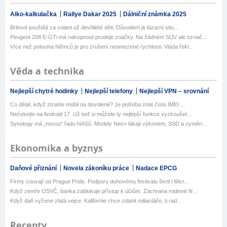
Alko-kalkulačka
Rallye Dakar 2025
Dálniční známka 2025
Britové pouštějí za volant už devítileté děti. Důvodem je bizarní situ...
Peugeot 208 E-GTi má nakopnout prodeje značky. Na žádném SUV ale označ...
Více než polovina Němců je pro zrušení neomezené rychlosti. Vláda řekl...
Věda a technika
Nejlepší chytré hodinky
Nejlepší telefony
Nejlepší VPN – srovnání
Co dělat, když ztratíte mobil na dovolené? Je potřeba znát číslo IMEI ...
Nečekejte na Android 17. Už teď si můžete ty nejlepší funkce vyzkoušet...
Synology má „novou“ řadu NASů. Modely Neo+ lákají výkonem, SSD a vyměn...
Ekonomika a byznys
Daňové přiznání
Novela zákoníku práce
Nadace EPCG
Firmy couvají od Prague Pride. Podporu duhovému festivalu škrtl i Micr...
Když zemře OSVČ, banka zablokuje přístup k účtům. Záchrana rodinné fir...
Když daň vyžene zlatá vejce. Kalifornie chce zdanit miliardáře, ti rad...
Recepty