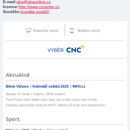
E-mail
:
aha@ahaonline.cz
Inzerce
:
http://www.cncenter.cz
Soutěže
:
pravidla soutěží
Klasická verze
Mobilní verze
VÝBĚR
Aktuálně
Blesk Vánoce
Kalendář svátků 2025
INFO.cz
Masakr ve škole v Thajsku: Střílel student
Pavel Páral: Když politici staví byty, tak to dost stojí a moc rychle ...
Zalužnyj zpochybnil vstup do NATO. Aliance už je jen iluzí bezpečnosti...
Sport