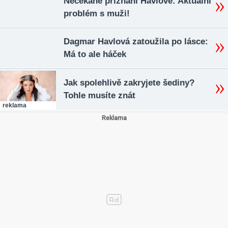
Nečekané přiznaní Havlové: Aktuální
problém s muži!
Dagmar Havlová zatoužila po lásce:
Má to ale háček
Jak spolehlivě zakryjete šediny?
Tohle musíte znát
reklama