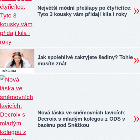
Největší módní přešlapy po čtyřicítce:
Tyto 3 kousky vám přidají kila i roky
Jak spolehlivě zakryjete šediny? Tohle
musíte znát
reklama
Nová láska ve sněmovních lavicích:
Decroix s mladým kolegou z ODS v
bazénu pod Sněžkou