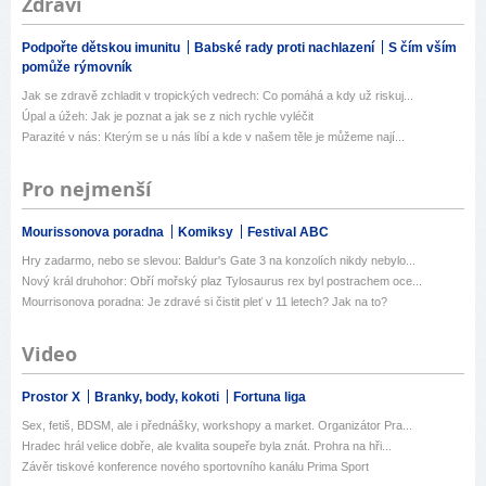
Zdraví
Podpořte dětskou imunitu
Babské rady proti nachlazení
S čím vším
pomůže rýmovník
Jak se zdravě zchladit v tropických vedrech: Co pomáhá a kdy už riskuj...
Úpal a úžeh: Jak je poznat a jak se z nich rychle vyléčit
Parazité v nás: Kterým se u nás líbí a kde v našem těle je můžeme nají...
Pro nejmenší
Mourissonova poradna
Komiksy
Festival ABC
Hry zadarmo, nebo se slevou: Baldur's Gate 3 na konzolích nikdy nebylo...
Nový král druhohor: Obří mořský plaz Tylosaurus rex byl postrachem oce...
Mourrisonova poradna: Je zdravé si čistit pleť v 11 letech? Jak na to?
Video
Prostor X
Branky, body, kokoti
Fortuna liga
Sex, fetiš, BDSM, ale i přednášky, workshopy a market. Organizátor Pra...
Hradec hrál velice dobře, ale kvalita soupeře byla znát. Prohra na hři...
Závěr tiskové konference nového sportovního kanálu Prima Sport