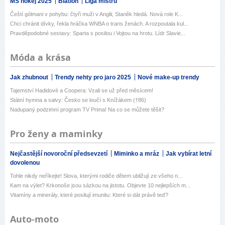
MS hokej 2025
Biatlon
Liga mistrů
Čeští gólmani v pohybu: čtyři muži v Anglii, Staněk hledá. Nová role K...
Chci chránit dívky, řekla hráčka WNBA o trans ženách. A rozpoutala kul...
Pravděpodobné sestavy: Sparta s posilou i Vojtou na hrotu. Lídr Slavie...
Móda a krása
Jak zhubnout
Trendy nehty pro jaro 2025
Nové make-up trendy
Tajemství Hadidové a Coopera: Vzali se už před měsícem!
Státní hymna a salvy: Česko se loučí s Knížákem (†86)
Nadupaný podzimní program TV Prima! Na co se můžete těšit?
Pro ženy a maminky
Nejčastější novoroční předsevzetí
Miminko a mráz
Jak vybírat letní
dovolenou
Tohle nikdy neříkejte! Slova, kterými rodiče dětem ubližují ze všeho n...
Kam na výlet? Krkonoše jsou sázkou na jistotu. Objevte 10 nejlepších m...
Vitamíny a minerály, které posilují imunitu: Které si dát právě teď?
Auto-moto