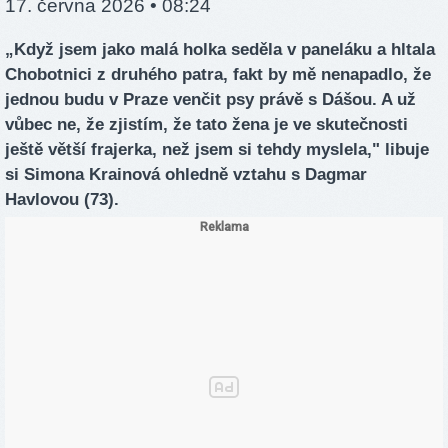
17. června 2026 • 08:24
„Když jsem jako malá holka seděla v paneláku a hltala
Chobotnici z druhého patra, fakt by mě nenapadlo, že
jednou budu v Praze venčit psy právě s Dášou. A už
vůbec ne, že zjistím, že tato žena je ve skutečnosti
ještě větší frajerka, než jsem si tehdy myslela," libuje
si Simona Krainová ohledně vztahu s Dagmar
Havlovou (73).