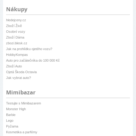
Nákupy
hledejceny.cz
Zboží Živě
Osobní vozy
Zboží Dáma
zbozi.blesk.cz
Jak na prohlídku ojetého vozu?
HobbyKompas
Auto pro začátečníka do 100 000 Kč
Zboží Auto
Ojetá Škoda Octavia
Jak vybrat auto?
Mimibazar
Testujte s Mimibazarem
Monster High
Barbie
Lego
Pyžama
Kosmetika a parfémy