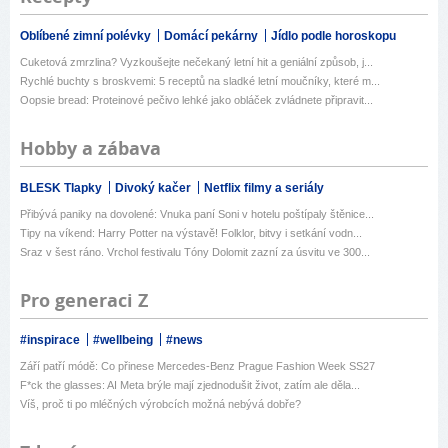
Oblíbené zimní polévky
Domácí pekárny
Jídlo podle horoskopu
Cuketová zmrzlina? Vyzkoušejte nečekaný letní hit a geniální způsob, j...
Rychlé buchty s broskvemi: 5 receptů na sladké letní moučníky, které m...
Oopsie bread: Proteinové pečivo lehké jako obláček zvládnete připravit...
Hobby a zábava
BLESK Tlapky
Divoký kačer
Netflix filmy a seriály
Přibývá paniky na dovolené: Vnuka paní Soni v hotelu poštípaly štěnice...
Tipy na víkend: Harry Potter na výstavě! Folklor, bitvy i setkání vodn...
Sraz v šest ráno. Vrchol festivalu Tóny Dolomit zazní za úsvitu ve 300...
Pro generaci Z
#inspirace
#wellbeing
#news
Září patří módě: Co přinese Mercedes-Benz Prague Fashion Week SS27
F*ck the glasses: AI Meta brýle mají zjednodušit život, zatím ale děla...
Víš, proč ti po mléčných výrobcích možná nebývá dobře?