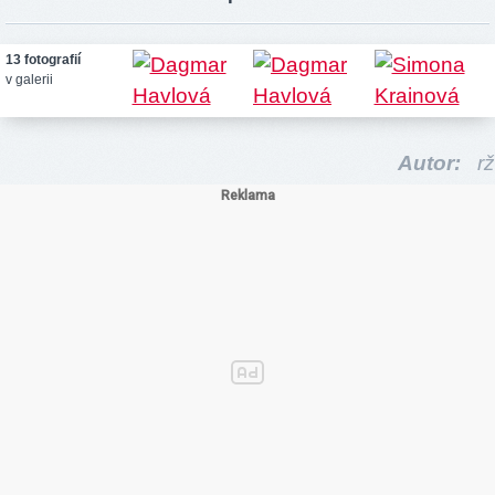
13 fotografií
v galerii
Autor:
rž