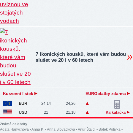
7 ikonických kousků, které vám budou
slušet ve 20 i v 60 letech
Kurzovní lístek
EUROplatby zdarma
EUR
24,14
24,26
USD
21
21,18
Kalkulačka
Známé celebrity
Agáta Hanychová
•
Anna K.
•
Anna Slováčková
•
Artur Štaidl
•
Bolek Polívka
•