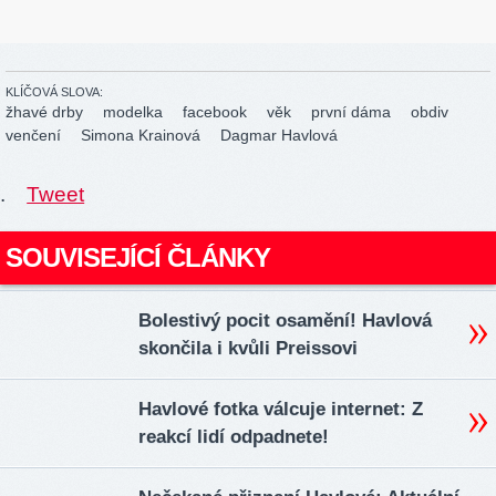
KLÍČOVÁ SLOVA:
žhavé drby
modelka
facebook
věk
první dáma
obdiv
venčení
Simona Krainová
Dagmar Havlová
.
Tweet
SOUVISEJÍCÍ ČLÁNKY
Bolestivý pocit osamění! Havlová
skončila i kvůli Preissovi
Havlové fotka válcuje internet: Z
reakcí lidí odpadnete!