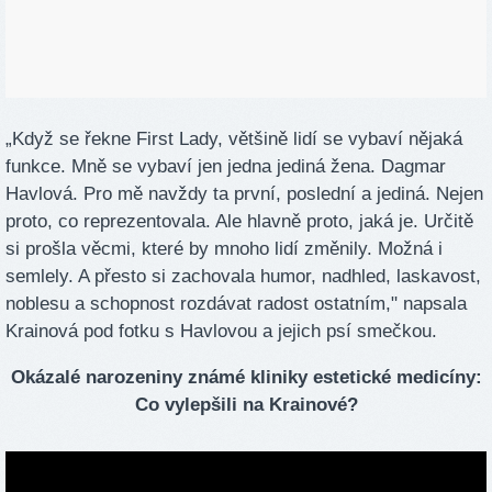
„Když se řekne First Lady, většině lidí se vybaví nějaká
funkce. Mně se vybaví jen jedna jediná žena. Dagmar
Havlová. Pro mě navždy ta první, poslední a jediná. Nejen
proto, co reprezentovala. Ale hlavně proto, jaká je. Určitě
si prošla věcmi, které by mnoho lidí změnily. Možná i
semlely. A přesto si zachovala humor, nadhled, laskavost,
noblesu a schopnost rozdávat radost ostatním," napsala
Krainová pod fotku s Havlovou a jejich psí smečkou.
Okázalé narozeniny známé kliniky estetické medicíny:
Co vylepšili na Krainové?