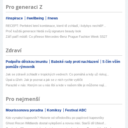
Pro generaci Z
#inspirace
#wellbeing
#news
RECEPT: Perfektní letní kombinace, které tě zchladí, i kdybys nechtěl*...
Proč každá generace hledá svůj signature beauty look
Září patří módě: Co přinese Mercedes-Benz Prague Fashion Week SS27
Zdraví
Podpořte dětskou imunitu
Babské rady proti nachlazení
S čím vším
pomůže rýmovník
Jak se zdravě zchladit v tropických vedrech: Co pomáhá a kdy už riskuj...
Úpal a úžeh: Jak je poznat a jak se z nich rychle vyléčit
Parazité v nás: Kterým se u nás líbí a kde v našem těle je můžeme nají...
Pro nejmenší
Mourissonova poradna
Komiksy
Festival ABC
Kdo vynalezl kapesník? Historie od středověku po papírové kapesníky
Ghost Recon Wildlands dostal vylepšení a novou misi. Starší díl Ubisof...