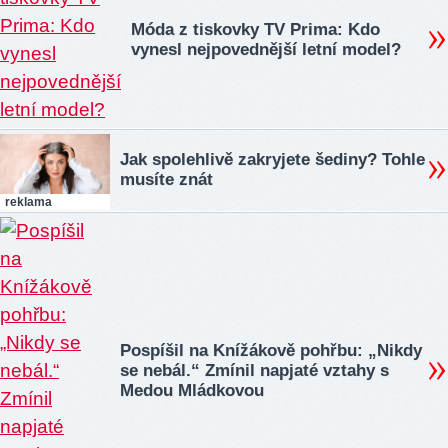
Móda z tiskovky TV Prima: Kdo
vynesl nejpovednější letní model?
Jak spolehlivě zakryjete šediny? Tohle
musíte znát
reklama
Pospíšil na Knížákově pohřbu: „Nikdy
se nebál.“ Zmínil napjaté vztahy s
Medou Mládkovou