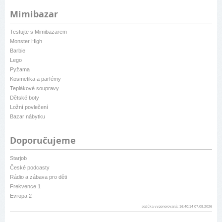
Mimibazar
Testujte s Mimibazarem
Monster High
Barbie
Lego
Pyžama
Kosmetika a parfémy
Teplákové soupravy
Dětské boty
Ložní povlečení
Bazar nábytku
Doporučujeme
Starjob
České podcasty
Rádio a zábava pro děti
Frekvence 1
Evropa 2
patička vygenerovaná: 16:40:14 07.08.2026