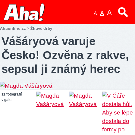
A
A
A
Ahaonline.cz
Žhavé drby
Vášáryová varuje
Česko! Ozvěna z rakve,
sepsul ji známý herec
11 fotografií
v galerii