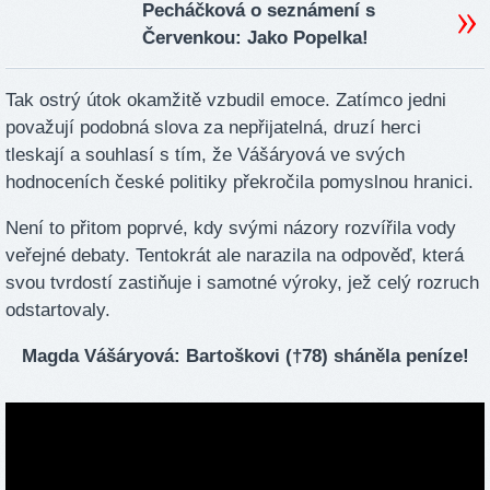
Pecháčková o seznámení s
Červenkou: Jako Popelka!
Tak ostrý útok okamžitě vzbudil emoce. Zatímco jedni
považují podobná slova za nepřijatelná, druzí herci
tleskají a souhlasí s tím, že Vášáryová ve svých
hodnoceních české politiky překročila pomyslnou hranici.
Není to přitom poprvé, kdy svými názory rozvířila vody
veřejné debaty. Tentokrát ale narazila na odpověď, která
svou tvrdostí zastiňuje i samotné výroky, jež celý rozruch
odstartovaly.
Magda Vášáryová: Bartoškovi (†78) sháněla peníze!