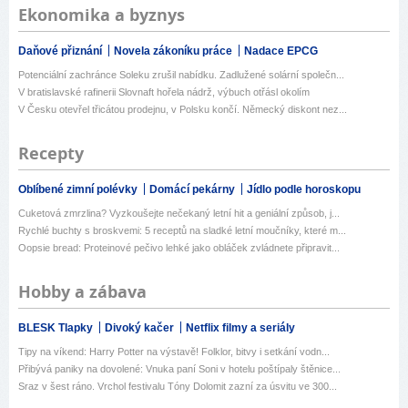
Ekonomika a byznys
Daňové přiznání
Novela zákoníku práce
Nadace EPCG
Potenciální zachránce Soleku zrušil nabídku. Zadlužené solární společn...
V bratislavské rafinerii Slovnaft hořela nádrž, výbuch otřásl okolím
V Česku otevřel třicátou prodejnu, v Polsku končí. Německý diskont nez...
Recepty
Oblíbené zimní polévky
Domácí pekárny
Jídlo podle horoskopu
Cuketová zmrzlina? Vyzkoušejte nečekaný letní hit a geniální způsob, j...
Rychlé buchty s broskvemi: 5 receptů na sladké letní moučníky, které m...
Oopsie bread: Proteinové pečivo lehké jako obláček zvládnete připravit...
Hobby a zábava
BLESK Tlapky
Divoký kačer
Netflix filmy a seriály
Tipy na víkend: Harry Potter na výstavě! Folklor, bitvy i setkání vodn...
Přibývá paniky na dovolené: Vnuka paní Soni v hotelu poštípaly štěnice...
Sraz v šest ráno. Vrchol festivalu Tóny Dolomit zazní za úsvitu ve 300...