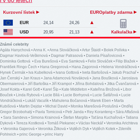
Kurzovní lístek
EUROplatby zdarma
EUR
24,14
24,26
USD
20,95
21,13
Kalkulačka
Známé celebrity
Agáta Hanychová
•
Anna K.
•
Anna Slováčková
•
Artur Štaidl
•
Bolek Polívka
•
Dagmar Havlová-Veškrnová
•
Dagmar Patrasová
•
Daniela Písařovicová
•
Dominika Gottová
•
Eva Burešová
•
Eva Samková
•
Felix Slováček
•
Filip Blažek
•
František Ringo Čech
•
Hana Gregorová
•
Hana Zagorová
•
Helena Vondráčková
•
Hynek Čermák
•
Iva Kubelková
•
Ivana Gottová
•
Iveta Bartošová
•
Jakub Prachař
•
Jan Čenský
•
Jan Kraus
•
Jana Adamcová Nováková
•
Jana Boušková
•
Jaroslava
Obermaierová
•
Jiří Bartoška
•
Jiří Krampol
•
Jiřina Bohdalová
•
Jitka Čvančarová
•
Josef Kokta
•
Karel Gott
•
Karel Šíp
•
Kate Middleton
•
Kateřina Brožová
•
Libor
Bouček
•
Linda Rybová
•
Lucie Bílá
•
Lucie Borhyová
•
Lucie Šafářová
•
Lucie
Vondráčková
•
Lukáš Vaculík
•
Mahulena Bočanová
•
Marek Eben
•
Marta
Kubišová
•
Martin Dejdar
•
Michal David
•
Monika Marešová-Poslušná
•
Ondřej
Gregor Brzobohatý
•
Pavla Tomicová
•
Petr Janda
•
Rey Koranteng
•
Sára Affašová
•
Sara Sandeva
•
Simona Krainová
•
Štefan Margita
•
Taťána Kuchařová
•
Tatiana
Dyková
•
Tereza Kostková
•
Tomáš Plekanec
•
Václav Neckář
•
Veronika Arichteva
•
Veronika Gajerová
•
Veronika Žilková
•
Vojtěch Dyk
•
Vojtěch Kotek
•
Zdeněk
Pohlreich
•
princ George
•
princ Harry