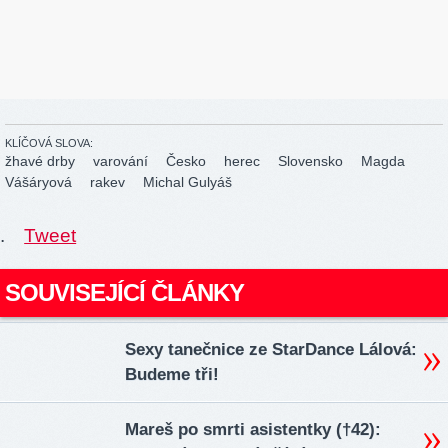
KLÍČOVÁ SLOVA:
žhavé drby
varování
Česko
herec
Slovensko
Magda
Vášáryová
rakev
Michal Gulyáš
.
Tweet
SOUVISEJÍCÍ ČLÁNKY
Sexy tanečnice ze StarDance Lálová:
Budeme tři!
Mareš po smrti asistentky (†42):