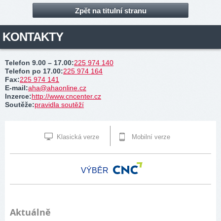
Zpět na titulní stranu
KONTAKTY
Telefon 9.00 – 17.00
:
225 974 140
Telefon po 17.00
:
225 974 164
Fax
:
225 974 141
E-mail
:
aha@ahaonline.cz
Inzerce
:
http://www.cncenter.cz
Soutěže
:
pravidla soutěží
Klasická verze
Mobilní verze
VÝBĚR
Aktuálně