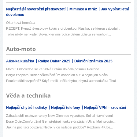
Nejčastější novoroční předsevzetí
Miminko a mráz
Jak vybírat letní
dovolenou
Okurková limonáda
RECEPT: Kynutý švestkový koláč s drobenkou. Klasika, se kterou zaboduj...
Tohle nikdy neříkejte! Slova, kterými rodiče dětem ubližují ze všeho n...
Auto-moto
Alko-kalkulačka
Rallye Dakar 2025
Dálniční známka 2025
Moto3: Odpoledne se ve Velké Británii do čela posunul Perrone
Belgie zpoplatní silnice všem řidičům osobních aut. A nejde jen o dáln...
Poutáte děti bezpečně? Když rodič udělá chybu, chytrá autosedačka Thul...
Věda a technika
Nejlepší chytré hodinky
Nejlepší telefony
Nejlepší VPN – srovnání
Záhada obří exploze rakety New Glenn se vyjasňuje. Selhal hlavní venti...
Bose QuietComfort 2nd Gen přebírají funkce dražších Ultra. Mají prosto...
Jak na počítači používat Netflix v co nejlepší podobě? Rozlišení 4K bě...