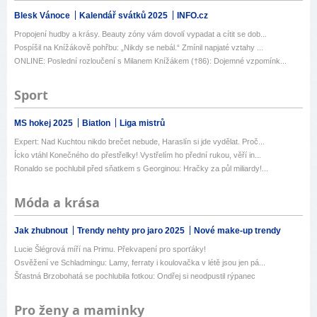
Blesk Vánoce
Kalendář svátků 2025
INFO.cz
Propojení hudby a krásy. Beauty zóny vám dovolí vypadat a cítit se dob...
Pospíšil na Knížákově pohřbu: „Nikdy se nebál.“ Zmínil napjaté vztahy ...
ONLINE: Poslední rozloučení s Milanem Knížákem (†86): Dojemné vzpomínk...
Sport
MS hokej 2025
Biatlon
Liga mistrů
Expert: Nad Kuchtou nikdo brečet nebude, Haraslín si jde vydělat. Proč...
Ícko vtáhl Konečného do přestřelky! Vystřelím ho přední rukou, věří in...
Ronaldo se pochlubil před sňatkem s Georginou: Hračky za půl miliardy!...
Móda a krása
Jak zhubnout
Trendy nehty pro jaro 2025
Nové make-up trendy
Lucie Šlégrová míří na Primu. Překvapení pro sporťáky!
Osvěžení ve Schladmingu: Lamy, ferraty i koulovačka v létě jsou jen pá...
Šťastná Brzobohatá se pochlubila fotkou: Ondřej si neodpustil rýpanec
Pro ženy a maminky