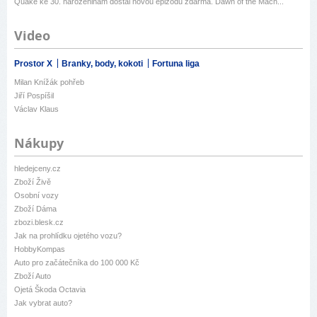
Quake ke 30. narozeninám dostal novou epizodu zdarma. Dawn of the Mach...
Video
Prostor X
Branky, body, kokoti
Fortuna liga
Milan Knížák pohřeb
Jiří Pospíšil
Václav Klaus
Nákupy
hledejceny.cz
Zboží Živě
Osobní vozy
Zboží Dáma
zbozi.blesk.cz
Jak na prohlídku ojetého vozu?
HobbyKompas
Auto pro začátečníka do 100 000 Kč
Zboží Auto
Ojetá Škoda Octavia
Jak vybrat auto?