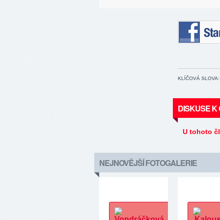
Staňte se 
KLÍČOVÁ SLOVA:
DISKUSE K
U tohoto č
NEJNOVĚJŠÍ FOTOGALERIE