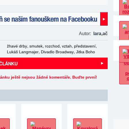
naším fanouškem na Facebooku!
Autor:
lara,
ač
,
,
,
,
,
žhavé drby
smutek
rozchod
vztah
představení
,
,
Lukáš Langmajer
Divadlo Broadway
Jitka Boho
 ČLÁNKU
lánku ještě nejsou žádné komentáře. Buďte první!