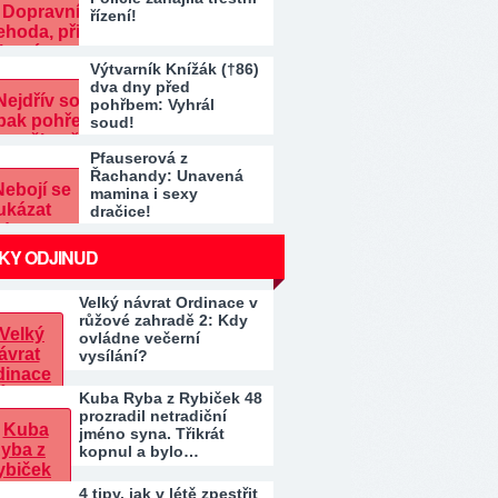
řízení!
Výtvarník Knížák (†86)
dva dny před
pohřbem: Vyhrál
soud!
Pfauserová z
Řachandy: Unavená
mamina i sexy
dračice!
KY ODJINUD
Velký návrat Ordinace v
růžové zahradě 2: Kdy
ovládne večerní
vysílání?
Kuba Ryba z Rybiček 48
prozradil netradiční
jméno syna. Třikrát
kopnul a bylo…
4 tipy, jak v létě zpestřit