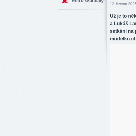
Retro skandály
12. června 2026
Už je to ně
a Lukáš Lan
setkání na
modelku ch