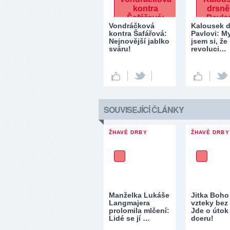
Vondráčková
Kalousek d
kontra Šafářová:
Pavlovi: My
Nejnovější jablko
jsem si, že
sváru!
revoluci…
SOUVISEJÍCÍ ČLÁNKY
ŽHAVÉ DRBY
ŽHAVÉ DRBY
Manželka Lukáše
Jitka Boho
Langmajera
vzteky bez
prolomila mlčení:
Jde o útok
Lidé se jí …
dceru!