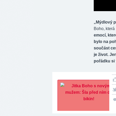
„Mýdlový p
Boho, která
emocí, kter
bylo na poh
součást ce
je život. Je
pořádku si 