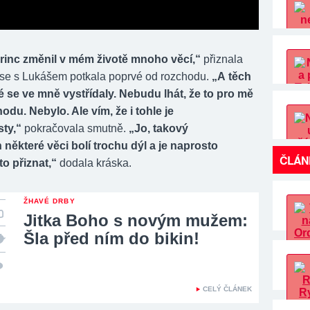
rinc změnil v mém životě mnoho věcí,“
přiznala
 se s Lukášem potkala poprvé od rozchodu.
„A těch
é se ve mně vystřídaly. Nebudu lhát, že to pro mě
odu. Nebylo. Ale vím, že i tohle je
sty,“
pokračovala smutně.
„Jo, takový
n některé věci bolí trochu dýl a je naprosto
ČLÁN
to přiznat,“
dodala kráska.
ŽHAVÉ DRBY
Jitka Boho s novým mužem:
Šla před ním do bikin!
CELÝ ČLÁNEK