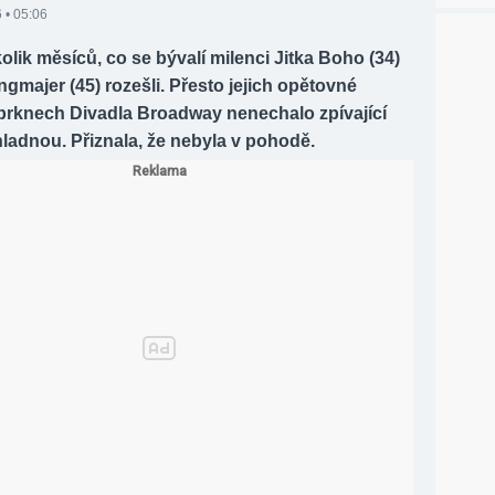
 • 05:06
kolik měsíců, co se bývalí milenci Jitka Boho (34)
gmajer (45) rozešli. Přesto jejich opětovné
 prknech Divadla Broadway nenechalo zpívající
ladnou. Přiznala, že nebyla v pohodě.