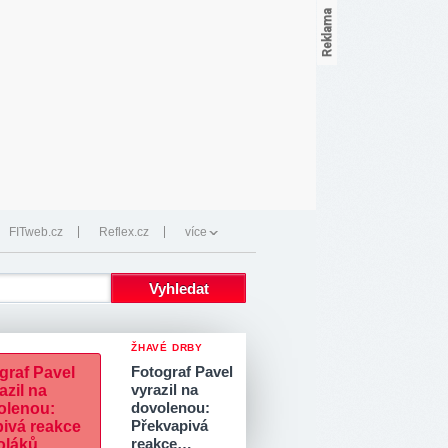
FITweb.cz
Reflex.cz
více
ŽHAVÉ DRBY
Fotograf Pavel
vyrazil na
dovolenou:
Překvapivá
reakce…