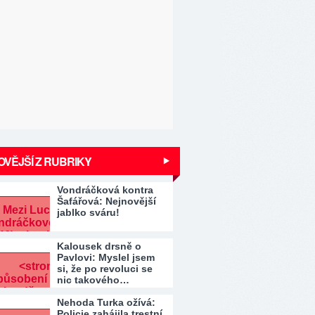
VĚJŠÍ Z RUBRIKY
Vondráčková kontra
Šafářová: Nejnovější
jablko sváru!
Kalousek drsně o
Pavlovi: Myslel jsem
si, že po revoluci se
nic takového…
Nehoda Turka ožívá:
Policie zahájila trestní