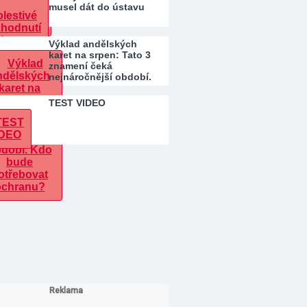
musel dát do ústavu
Výklad andělských
karet na srpen: Tato 3
znamení čeká
nejnáročnější období.
Kdo…
TEST VIDEO