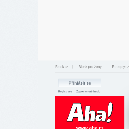
Blesk.cz
Blesk pro ženy
Recepty.cz
Registrace
|
Zapomenuté heslo