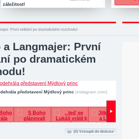
záležitost!
ajer: První setkání po dramatickém rozchodu!
 a Langmajer: První
ání po dramatickém
hodu!
odehrála představení Mýdlový princ
(instagram.com)
(0)
Vstoupit do diskuse