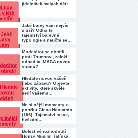
jídelníček malých dětí
Jaké barvy vám nejvíc
sluší? Odhalte
tajemství barevné
typologie a naučte se…
Moderátor se obrátil
proti Trumpovi, založí
odpadlíci MAGA novou
stranu?
Hledáte novou vášeň
nebo zábavu? Objevte
aktivity, které skvěle
sedí vašemu…
Nejsilnější momenty z
pohřbu Glena Hansarda
(†56): Tajemství rakve,
hvězdní…
Bolestivé rozhodnutí
Honzy Musila: Tatínka