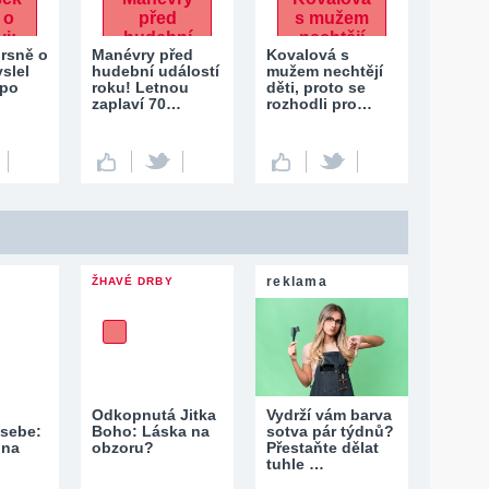
rsně o
Manévry před
Kovalová s
slel
hudební událostí
mužem nechtějí
 po
roku! Letnou
děti, proto se
zaplaví 70…
rozhodli pro…
reklama
ŽHAVÉ DRBY
Odkopnutá Jitka
Vydrží vám barva
 sebe:
Boho: Láska na
sotva pár týdnů?
 na
obzoru?
Přestaňte dělat
tuhle …