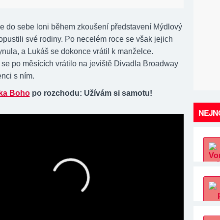
se do sebe loni během zkoušení představení Mýdlový
opustili své rodiny. Po necelém roce se však jejich
ynula, a Lukáš se dokonce vrátil k manželce.
 se po měsících vrátilo na jeviště Divadla Broadway
enci s ním.
tka Boho
po rozchodu: Užívám si samotu!
NEJNO