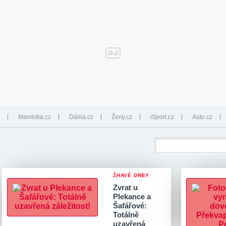
Maminka.cz
Dáma.cz
Ženy.cz
iSport.cz
Auto.cz
ŽHAVÉ DRBY
Zvrat u
Plekance a
Šafářové:
Totálně
uzavřená