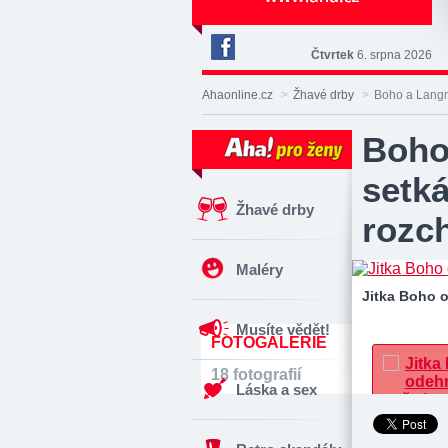
Čtvrtek
6. srpna 2026
Deník
Aha!
Ahaonline.cz
>
Žhavé drby
>
Boho a Langm
na
Facebooku
Boho
setk
Žhavé drby
rozc
Maléry
Jitka Boho 
Musíte vědět!
FOTOGALERIE
18 fotografií
Láska a sex