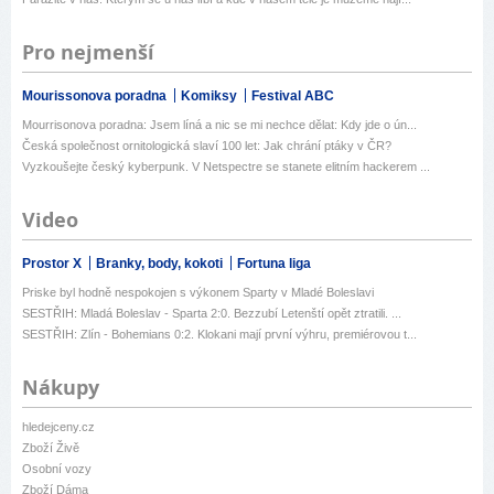
Pro nejmenší
Mourissonova poradna
Komiksy
Festival ABC
Mourrisonova poradna: Jsem líná a nic se mi nechce dělat: Kdy jde o ún...
Česká společnost ornitologická slaví 100 let: Jak chrání ptáky v ČR?
Vyzkoušejte český kyberpunk. V Netspectre se stanete elitním hackerem ...
Video
Prostor X
Branky, body, kokoti
Fortuna liga
Priske byl hodně nespokojen s výkonem Sparty v Mladé Boleslavi
SESTŘIH: Mladá Boleslav - Sparta 2:0. Bezzubí Letenští opět ztratili. ...
SESTŘIH: Zlín - Bohemians 0:2. Klokani mají první výhru, premiérovou t...
Nákupy
hledejceny.cz
Zboží Živě
Osobní vozy
Zboží Dáma