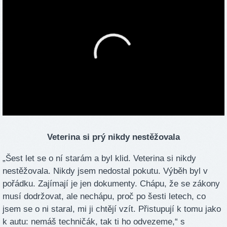
Veterina si prý nikdy nestěžovala
„Šest let se o ní starám a byl klid. Veterina si nikdy
nestěžovala. Nikdy jsem nedostal pokutu. Výběh byl v
pořádku. Zajímají je jen dokumenty. Chápu, že se zákony
musí dodržovat, ale nechápu, proč po šesti letech, co
jsem se o ni staral, mi ji chtějí vzít. Přistupují k tomu jako
k autu: nemáš techničák, tak ti ho odvezeme,“ s