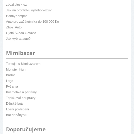
zbozi.blesk.cz
Jak na prohlídku ojetého vozu?
HobbyKompas
Auto pro začátečníka do 100 000 Kč
Zboží Auto
Ojetá Škoda Octavia
Jak vybrat auto?
Mimibazar
Testujte s Mimibazarem
Monster High
Barbie
Lego
Pyžama
Kosmetika a parfémy
Teplákové soupravy
Dětské boty
Ložní povlečení
Bazar nábytku
Doporučujeme