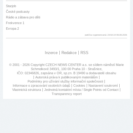
Starjob
České podcasty
Rádio a zábava pro děti
Frekvence 1
Evropa 2
patička vygenerovaná: 23:50:19 08.08.2026
Inzerce
Redakce
RSS
© 2001 - 2026 Copyright
CZECH NEWS CENTER a.s.
se sídlem náměstí Marie
Schmolkové 3493/1, 100 00 Praha 10 - Strašnice,
IČO: 02346826, zapsána v OR, sp.zn. B 19490 a dodavatelé obsahu
Autorská práva k publikovaným materiálům
Podmínky pro užívání služby informační společnosti
Informace o zpracování osobních údajů
Cookies
Nastavení soukromí
Vlastnická struktura
Jednotná kontaktní místa / Single Points od Contact
Transparency report