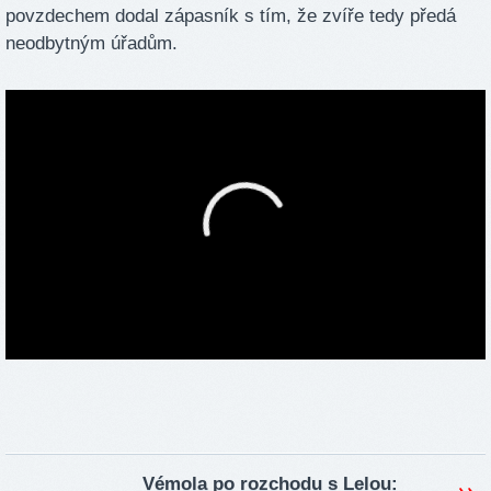
povzdechem dodal zápasník s tím, že zvíře tedy předá
neodbytným úřadům.
Vémola po rozchodu s Lelou: