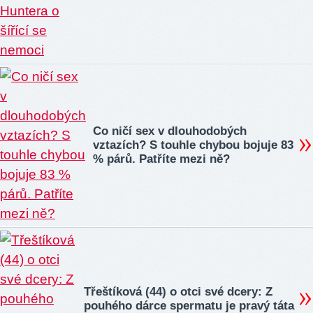
Co ničí sex v dlouhodobých
vztazích? S touhle chybou bojuje 83
% párů. Patříte mezi ně?
Třeštíková (44) o otci své dcery: Z
pouhého dárce spermatu je pravý táta