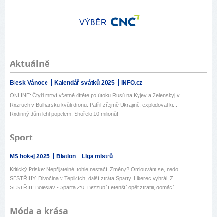
VÝBĚR
Aktuálně
Blesk Vánoce
Kalendář svátků 2025
INFO.cz
ONLINE: Čtyři mrtví včetně dítěte po útoku Rusů na Kyjev a Zelenskyj v...
Rozruch v Bulharsku kvůli dronu: Patřil zřejmě Ukrajině, explodoval ki...
Rodinný dům lehl popelem: Shořelo 10 milionů!
Sport
MS hokej 2025
Biatlon
Liga mistrů
Kritický Priske: Nepřijatelné, tohle nestačí. Změny? Omlouvám se, nedo...
SESTŘIHY: Divočina v Teplicích, další ztráta Sparty. Liberec vyhrál, Z...
SESTŘIH: Boleslav - Sparta 2:0. Bezzubí Letenští opět ztratili, domácí...
Móda a krása