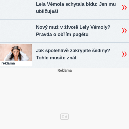
Lela Vémola schytala bídu: Jen mu
ubližuješ!
Nový muž v životě Lely Vémoly?
Pravda o obřím pugétu
Jak spolehlivě zakryjete šediny?
Tohle musíte znát
reklama