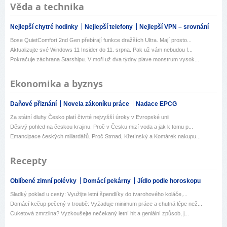
Věda a technika
Nejlepší chytré hodinky
Nejlepší telefony
Nejlepší VPN – srovnání
Bose QuietComfort 2nd Gen přebírají funkce dražších Ultra. Mají prosto...
Aktualizujte své Windows 11 Insider do 11. srpna. Pak už vám nebudou f...
Pokračuje záchrana Starshipu. V moři už dva týdny plave monstrum vysok...
Ekonomika a byznys
Daňové přiznání
Novela zákoníku práce
Nadace EPCG
Za státní dluhy Česko platí čtvrté nejvyšší úroky v Evropské unii
Děsivý pohled na českou krajinu. Proč v Česku mizí voda a jak k tomu p...
Emancipace českých miliardářů. Proč Strnad, Křetínský a Komárek nakupu...
Recepty
Oblíbené zimní polévky
Domácí pekárny
Jídlo podle horoskopu
Sladký poklad u cesty: Využijte letní špendlíky do tvarohového koláče,...
Domácí kečup pečený v troubě: Vyžaduje minimum práce a chutná lépe než...
Cuketová zmrzlina? Vyzkoušejte nečekaný letní hit a geniální způsob, j...