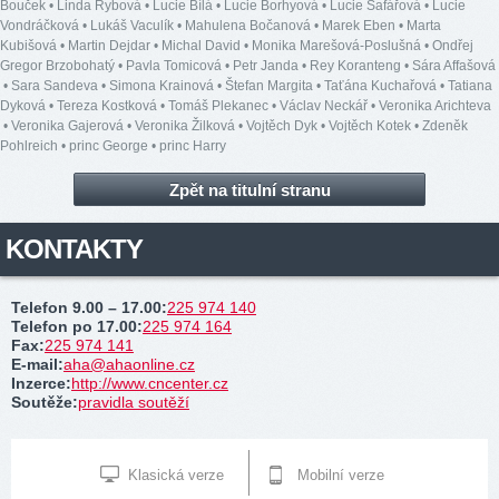
Bouček
•
Linda Rybová
•
Lucie Bílá
•
Lucie Borhyová
•
Lucie Šafářová
•
Lucie
Vondráčková
•
Lukáš Vaculík
•
Mahulena Bočanová
•
Marek Eben
•
Marta
Kubišová
•
Martin Dejdar
•
Michal David
•
Monika Marešová-Poslušná
•
Ondřej
Gregor Brzobohatý
•
Pavla Tomicová
•
Petr Janda
•
Rey Koranteng
•
Sára Affašová
•
Sara Sandeva
•
Simona Krainová
•
Štefan Margita
•
Taťána Kuchařová
•
Tatiana
Dyková
•
Tereza Kostková
•
Tomáš Plekanec
•
Václav Neckář
•
Veronika Arichteva
•
Veronika Gajerová
•
Veronika Žilková
•
Vojtěch Dyk
•
Vojtěch Kotek
•
Zdeněk
Pohlreich
•
princ George
•
princ Harry
Zpět na titulní stranu
KONTAKTY
Telefon 9.00 – 17.00
:
225 974 140
Telefon po 17.00
:
225 974 164
Fax
:
225 974 141
E-mail
:
aha@ahaonline.cz
Inzerce
:
http://www.cncenter.cz
Soutěže
:
pravidla soutěží
Klasická verze
Mobilní verze