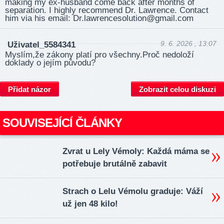
making my ex-husband come back after months of
separation. I highly recommend Dr. Lawrence. Contact
him via his email: Dr.law­rence­solu­tion@­gmail­.com
9. 6. 2026 , 13:07
Uživatel_5584341
Myslím,že zákony platí pro všechny.Proč nedoloží
doklady o jejím původu?
Přidat názor
Zobrazit celou diskuzi
SOUVISEJÍCÍ ČLÁNKY
Zvrat u Lely Vémoly: Každá máma se
potřebuje brutálně zabavit
Strach o Lelu Vémolu graduje: Váží
už jen 48 kilo!