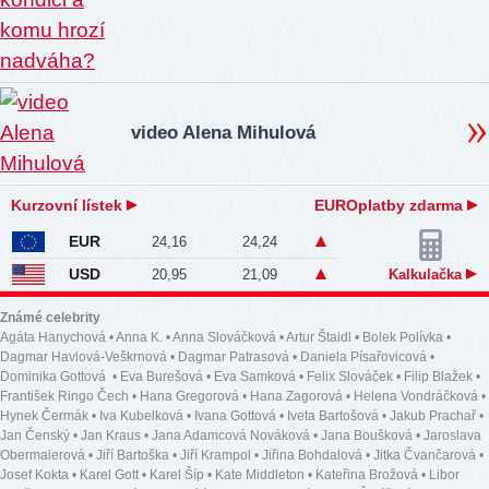
video Alena Mihulová
Kurzovní lístek
EUROplatby zdarma
EUR
24,16
24,24
USD
20,95
21,09
Kalkulačka
Známé celebrity
Agáta Hanychová
•
Anna K.
•
Anna Slováčková
•
Artur Štaidl
•
Bolek Polívka
•
Dagmar Havlová-Veškrnová
•
Dagmar Patrasová
•
Daniela Písařovicová
•
Dominika Gottová
•
Eva Burešová
•
Eva Samková
•
Felix Slováček
•
Filip Blažek
•
František Ringo Čech
•
Hana Gregorová
•
Hana Zagorová
•
Helena Vondráčková
•
Hynek Čermák
•
Iva Kubelková
•
Ivana Gottová
•
Iveta Bartošová
•
Jakub Prachař
•
Jan Čenský
•
Jan Kraus
•
Jana Adamcová Nováková
•
Jana Boušková
•
Jaroslava
Obermaierová
•
Jiří Bartoška
•
Jiří Krampol
•
Jiřina Bohdalová
•
Jitka Čvančarová
•
Josef Kokta
•
Karel Gott
•
Karel Šíp
•
Kate Middleton
•
Kateřina Brožová
•
Libor