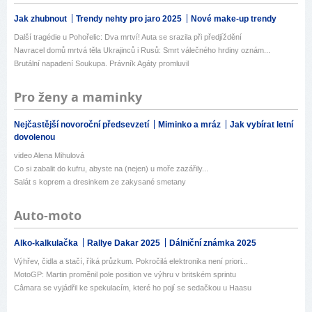
Jak zhubnout
Trendy nehty pro jaro 2025
Nové make-up trendy
Další tragédie u Pohořelic: Dva mrtví! Auta se srazila při předjíždění
Navracel domů mrtvá těla Ukrajinců i Rusů: Smrt válečného hrdiny oznám...
Brutální napadení Soukupa. Právník Agáty promluvil
Pro ženy a maminky
Nejčastější novoroční předsevzetí
Miminko a mráz
Jak vybírat letní
dovolenou
video Alena Mihulová
Co si zabalit do kufru, abyste na (nejen) u moře zazářily...
Salát s koprem a dresinkem ze zakysané smetany
Auto-moto
Alko-kalkulačka
Rallye Dakar 2025
Dálniční známka 2025
Výhřev, čidla a stačí, říká průzkum. Pokročilá elektronika není priori...
MotoGP: Martin proměnil pole position ve výhru v britském sprintu
Câmara se vyjádřil ke spekulacím, které ho pojí se sedačkou u Haasu