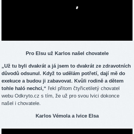
Pro Elsu už Karlos našel chovatele
„Už tu byli dvakrát a já jsem to dvakrát ze zdravotních
důvodů odsunul. Když to udělám potřetí, dají mě do
exekuce a budou ji zabavovat. Kvůli rodině a dětem
tohle haló nechci,“
řekl přitom čtyřicetiletý chovatel
webu Odkryto.cz s tím, že už pro svou lvici dokonce
našel i chovatele.
Karlos Vémola a lvice Elsa