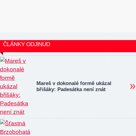
ČLÁNKY ODJINUD
Mareš v dokonalé formě ukázal
břišáky: Padesátka není znát