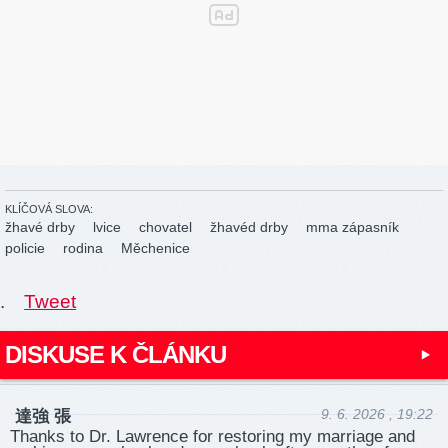
KLÍČOVÁ SLOVA:
žhavé drby
lvice
chovatel
žhavéd drby
mma zápasník
policie
rodina
Měchenice
.
Tweet
DISKUSE K ČLÁNKU
9. 6. 2026 , 19:22
達強 張
Thanks to Dr. Lawrence for restoring my marriage and