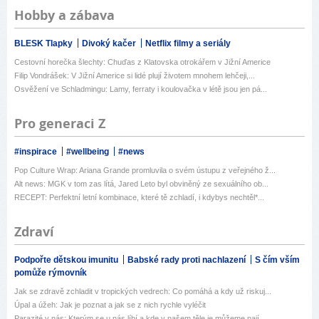
Hobby a zábava
BLESK Tlapky
Divoký kačer
Netflix filmy a seriály
Cestovní horečka šlechty: Chuďas z Klatovska otrokářem v Jižní Americe
Filip Vondrášek: V Jižní Americe si lidé plují životem mnohem lehčeji,...
Osvěžení ve Schladmingu: Lamy, ferraty i koulovačka v létě jsou jen pá...
Pro generaci Z
#inspirace
#wellbeing
#news
Pop Culture Wrap: Ariana Grande promluvila o svém ústupu z veřejného ž...
Alt news: MGK v tom zas lítá, Jared Leto byl obviněný ze sexuálního ob...
RECEPT: Perfektní letní kombinace, které tě zchladí, i kdybys nechtěl*...
Zdraví
Podpořte dětskou imunitu
Babské rady proti nachlazení
S čím vším
pomůže rýmovník
Jak se zdravě zchladit v tropických vedrech: Co pomáhá a kdy už riskuj...
Úpal a úžeh: Jak je poznat a jak se z nich rychle vyléčit
Parazité v nás: Kterým se u nás líbí a kde v našem těle je můžeme nají...