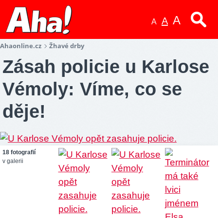
A
A
A
Ahaonline.cz
Žhavé drby
Zásah policie u Karlose
Vémoly: Víme, co se
děje!
18 fotografií
v galerii