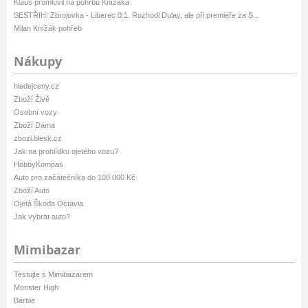
Klaus promluvil na pohřbu Knížáka
SESTŘIH: Zbrojovka - Liberec 0:1. Rozhodl Dulay, ale při premiéře za S...
Milan Knížák pohřeb
Nákupy
hledejceny.cz
Zboží Živě
Osobní vozy
Zboží Dáma
zbozi.blesk.cz
Jak na prohlídku ojetého vozu?
HobbyKompas
Auto pro začátečníka do 100 000 Kč
Zboží Auto
Ojetá Škoda Octavia
Jak vybrat auto?
Mimibazar
Testujte s Mimibazarem
Monster High
Barbie