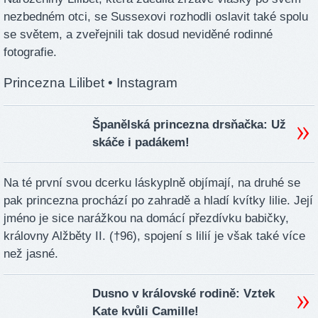
nezbedném otci, se Sussexovi rozhodli oslavit také spolu
se světem, a zveřejnili tak dosud neviděné rodinné
fotografie.
Princezna Lilibet
• Instagram
Španělská princezna drsňačka: Už
skáče i padákem!
Na té první svou dcerku láskyplně objímají, na druhé se
pak princezna prochází po zahradě a hladí kvítky lilie. Její
jméno je sice narážkou na domácí přezdívku babičky,
královny Alžběty II. (†96), spojení s lilií je však také více
než jasné.
Dusno v královské rodině: Vztek
Kate kvůli Camille!