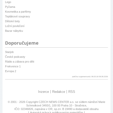
Lego
Pyžama
Kosmetika a parfémy
Teplákové soupravy
Dětské boty
Ložní povlečení
Bazar nábytku
Doporučujeme
Starjob
České podcasty
Rádio a zábava pro děti
Frekvence 1
Evropa 2
patička vygenerovaná: 08:20:18 08.08.2026
Inzerce
Redakce
RSS
© 2001 - 2026 Copyright
CZECH NEWS CENTER a.s.
se sídlem náměstí Marie
Schmolkové 3493/1, 100 00 Praha 10 - Strašnice,
IČO: 02346826, zapsána v OR, sp.zn. B 19490 a dodavatelé obsahu
Autorská práva k publikovaným materiálům