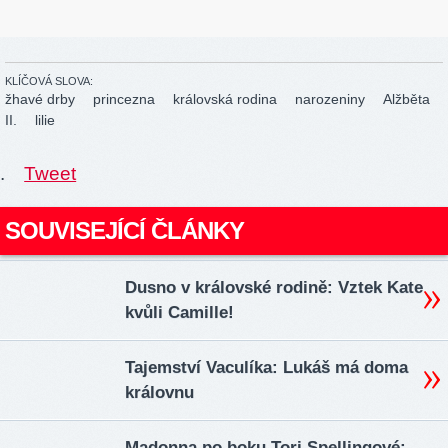
KLÍČOVÁ SLOVA:
žhavé drby
princezna
královská rodina
narozeniny
Alžběta
II.
lilie
.
Tweet
SOUVISEJÍCÍ ČLÁNKY
Dusno v královské rodině: Vztek Kate
kvůli Camille!
Tajemství Vaculíka: Lukáš má doma
královnu
Madonna po boku Tori Spellingové: