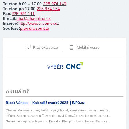
Telefon 9.00 – 17.00
:
225 974 140
Telefon po 17.00
:
225 974 164
Fax
:
225 974 141
E-mail
:
aha@ahaonline.cz
Inzerce
:
http://www.cncenter.cz
Soutěže
:
pravidla soutěží
Klasická verze
Mobilní verze
VÝBĚR
Aktuálně
Blesk Vánoce
Kalendář svátků 2025
INFO.cz
Charles Manson: Krvavý kejklíř a psychopat, který svými zločiny navždy...
Fištejn: Slibem nezarmoutíš. Ameriku ovládá nová verze komunismu, kter...
Nejvýznamnější chvíle pohřbu Knížáka: Klempíř mluvil o hádce, Klaus vz...