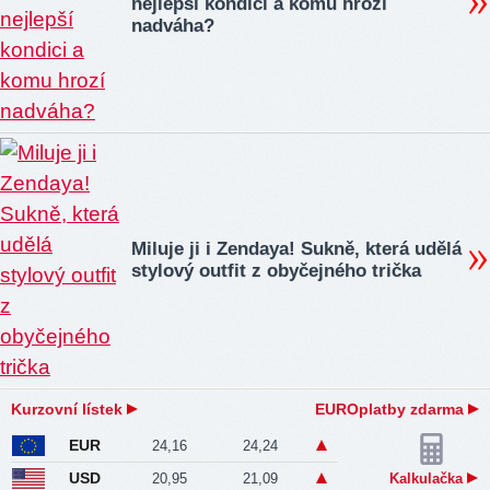
nejlepší kondici a komu hrozí
nadváha?
Miluje ji i Zendaya! Sukně, která udělá
stylový outfit z obyčejného trička
Kurzovní lístek
EUROplatby zdarma
EUR
24,16
24,24
USD
20,95
21,09
Kalkulačka