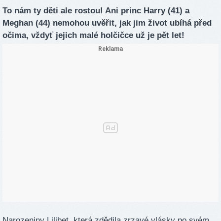
To nám ty děti ale rostou! Ani princ Harry (41) a
Meghan (44) nemohou uvěřit, jak jim život ubíhá před
očima, vždyť jejich malé holčičce už je pět let!
Narozeniny Lilibet, která zdědila zrzavé vlásky po svém