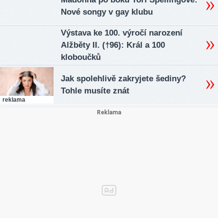
Nové songy v gay klubu
Výstava ke 100. výročí narození
Alžběty II. (†96): Král a 100
kloboučků
Jak spolehlivě zakryjete šediny?
Tohle musíte znát
reklama