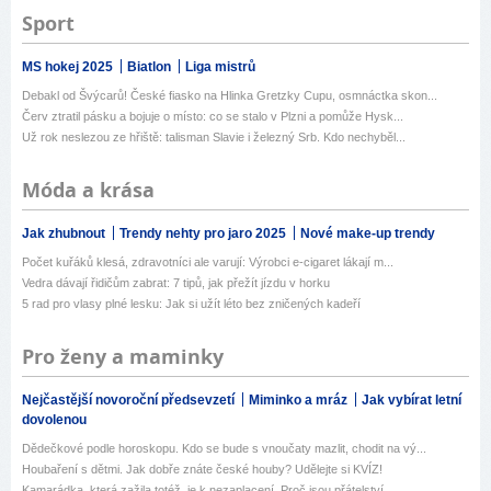
Sport
MS hokej 2025
Biatlon
Liga mistrů
Debakl od Švýcarů! České fiasko na Hlinka Gretzky Cupu, osmnáctka skon...
Červ ztratil pásku a bojuje o místo: co se stalo v Plzni a pomůže Hysk...
Už rok neslezou ze hřiště: talisman Slavie i železný Srb. Kdo nechyběl...
Móda a krása
Jak zhubnout
Trendy nehty pro jaro 2025
Nové make-up trendy
Počet kuřáků klesá, zdravotníci ale varují: Výrobci e-cigaret lákají m...
Vedra dávají řidičům zabrat: 7 tipů, jak přežít jízdu v horku
5 rad pro vlasy plné lesku: Jak si užít léto bez zničených kadeří
Pro ženy a maminky
Nejčastější novoroční předsevzetí
Miminko a mráz
Jak vybírat letní
dovolenou
Dědečkové podle horoskopu. Kdo se bude s vnoučaty mazlit, chodit na vý...
Houbaření s dětmi. Jak dobře znáte české houby? Udělejte si KVÍZ!
Kamarádka, která zažila totéž, je k nezaplacení. Proč jsou přátelství ...