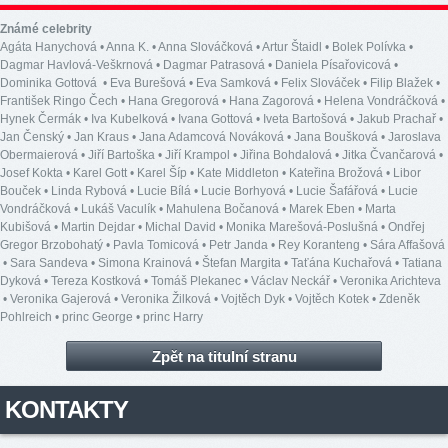
Známé celebrity
Agáta Hanychová
•
Anna K.
•
Anna Slováčková
•
Artur Štaidl
•
Bolek Polívka
•
Dagmar Havlová-Veškrnová
•
Dagmar Patrasová
•
Daniela Písařovicová
•
Dominika Gottová
•
Eva Burešová
•
Eva Samková
•
Felix Slováček
•
Filip Blažek
•
František Ringo Čech
•
Hana Gregorová
•
Hana Zagorová
•
Helena Vondráčková
•
Hynek Čermák
•
Iva Kubelková
•
Ivana Gottová
•
Iveta Bartošová
•
Jakub Prachař
•
Jan Čenský
•
Jan Kraus
•
Jana Adamcová Nováková
•
Jana Boušková
•
Jaroslava
Obermaierová
•
Jiří Bartoška
•
Jiří Krampol
•
Jiřina Bohdalová
•
Jitka Čvančarová
•
Josef Kokta
•
Karel Gott
•
Karel Šíp
•
Kate Middleton
•
Kateřina Brožová
•
Libor
Bouček
•
Linda Rybová
•
Lucie Bílá
•
Lucie Borhyová
•
Lucie Šafářová
•
Lucie
Vondráčková
•
Lukáš Vaculík
•
Mahulena Bočanová
•
Marek Eben
•
Marta
Kubišová
•
Martin Dejdar
•
Michal David
•
Monika Marešová-Poslušná
•
Ondřej
Gregor Brzobohatý
•
Pavla Tomicová
•
Petr Janda
•
Rey Koranteng
•
Sára Affašová
•
Sara Sandeva
•
Simona Krainová
•
Štefan Margita
•
Taťána Kuchařová
•
Tatiana
Dyková
•
Tereza Kostková
•
Tomáš Plekanec
•
Václav Neckář
•
Veronika Arichteva
•
Veronika Gajerová
•
Veronika Žilková
•
Vojtěch Dyk
•
Vojtěch Kotek
•
Zdeněk
Pohlreich
•
princ George
•
princ Harry
Zpět na titulní stranu
KONTAKTY