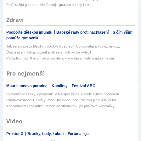
Proč každá generace hledá svůj signature beauty look
Zdraví
Podpořte dětskou imunitu
Babské rady proti nachlazení
S čím vším
pomůže rýmovník
Jak se zdravě zchladit v tropických vedrech: Co pomáhá a kdy už riskuj...
Úpal a úžeh: Jak je poznat a jak se z nich rychle vyléčit
Parazité v nás: Kterým se u nás líbí a kde v našem těle je můžeme nají...
Pro nejmenší
Mourissonova poradna
Komiksy
Festival ABC
Vyzkoušejte český kyberpunk. V Netspectre se stanete elitním hackerem ...
Plastikový model Handley Page Hampden 1:72: Postavili jsme létající ku...
Kdo vynalezl kapesník? Historie od středověku po papírové kapesníky
Video
Prostor X
Branky, body, kokoti
Fortuna liga