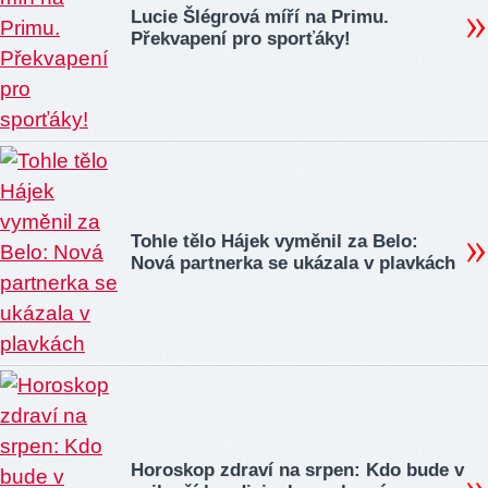
Lucie Šlégrová míří na Primu.
Překvapení pro sporťáky!
Tohle tělo Hájek vyměnil za Belo:
Nová partnerka se ukázala v plavkách
Horoskop zdraví na srpen: Kdo bude v