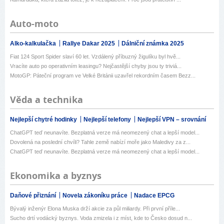
Auto-moto
Alko-kalkulačka
Rallye Dakar 2025
Dálniční známka 2025
Fiat 124 Sport Spider slaví 60 let. Vzdálený příbuzný žigulíku byl hvě...
Vracíte auto po operativním leasingu? Nejčastější chyby jsou ty triviá...
MotoGP: Páteční program ve Velké Británii uzavřel rekordním časem Bezz...
Věda a technika
Nejlepší chytré hodinky
Nejlepší telefony
Nejlepší VPN – srovnání
ChatGPT teď neunavíte. Bezplatná verze má neomezený chat a lepší model...
Dovolená na poslední chvíli? Tahle země nabízí moře jako Maledivy za z...
ChatGPT teď neunavíte. Bezplatná verze má neomezený chat a lepší model...
Ekonomika a byznys
Daňové přiznání
Novela zákoníku práce
Nadace EPCG
Bývalý inženýr Elona Muska drží akcie za půl miliardy. Při první příle...
Sucho drtí vodácký byznys. Voda zmizela i z míst, kde to Česko dosud n...