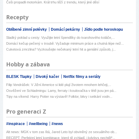
Češi propadli motorkám. Král trhu těží z trendu, který jiné děsí
Recepty
Oblíbené zimní polévky
Domácí pekárny
Jídlo podle horoskopu
Sladký poklad u cesty: Využijte letní špendlíky do tvarohového koláče,...
Domácí kečup pečený v troubě: Vyžaduje minimum práce a chutná lépe než...
Cuketová zmrzlina? Vyzkoušejte nečekaný letní hit a geniální způsob, j...
Hobby a zábava
BLESK Tlapky
Divoký kačer
Netflix filmy a seriály
Filip Vondrášek: V Jižní Americe si lidé plují životem mnohem lehčeji,...
Osvěžení ve Schladmingu: Lamy, ferraty i koulovačka v létě jsou jen pá...
Tipy na víkend: Harry Potter na výstavě! Folklor, bitvy i setkání vodn...
Pro generaci Z
#inspirace
#wellbeing
#news
Alt news: MGK v tom zas lítá, Jared Leto byl obviněný ze sexuálního ob...
RECEPT: Perfektní letní kombinace, které tě zchladí, i kdybys nechtěl*...