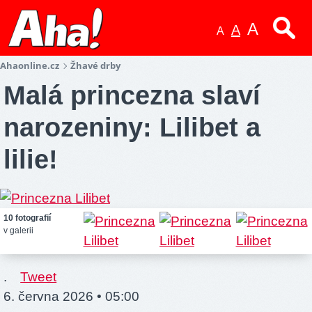
A
A
A
Ahaonline.cz
Žhavé drby
Malá princezna slaví
narozeniny: Lilibet a
lilie!
10 fotografií
v galerii
.
Tweet
6. června 2026 • 05:00