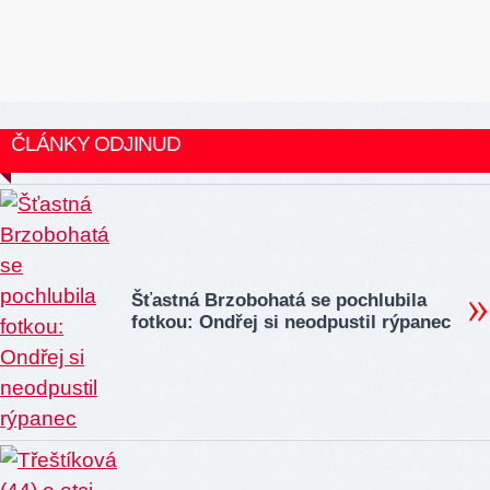
ČLÁNKY ODJINUD
Šťastná Brzobohatá se pochlubila
fotkou: Ondřej si neodpustil rýpanec