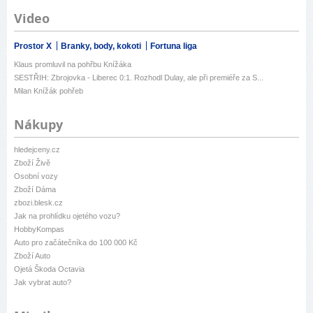
Video
Prostor X
Branky, body, kokoti
Fortuna liga
Klaus promluvil na pohřbu Knížáka
SESTŘIH: Zbrojovka - Liberec 0:1. Rozhodl Dulay, ale při premiéře za S...
Milan Knížák pohřeb
Nákupy
hledejceny.cz
Zboží Živě
Osobní vozy
Zboží Dáma
zbozi.blesk.cz
Jak na prohlídku ojetého vozu?
HobbyKompas
Auto pro začátečníka do 100 000 Kč
Zboží Auto
Ojetá Škoda Octavia
Jak vybrat auto?