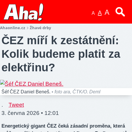
A
A
A
Ahaonline.cz
Žhavé drby
ČEZ míří k zestátnění:
Kolik budeme platit za
elektřinu?
Šéf ČEZ Daniel Beneš.
• foto ara, ČTK/O. Deml
.
Tweet
3. června 2026 • 12:01
Energetický gigant ČEZ čeká zásadní proměna, která