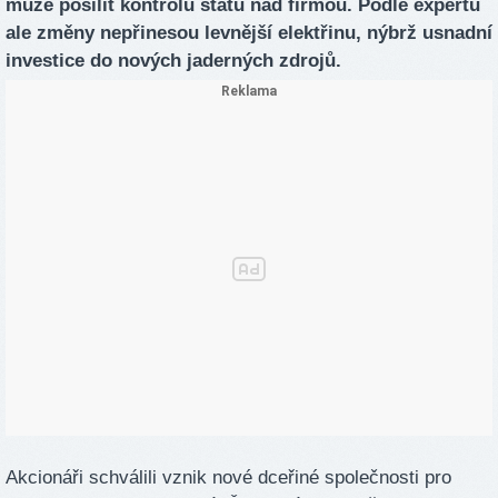
může posílit kontrolu státu nad firmou. Podle expertů
ale změny nepřinesou levnější elektřinu, nýbrž usnadní
investice do nových jaderných zdrojů.
Akcionáři schválili vznik nové dceřiné společnosti pro