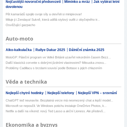
Nejčastější novoroční předsevzetí
Miminko a mráz
Jak vybírat letní
dovolenou
Pět kamarádů spojilo svoje síly a otevřeli si minipivovar!
Miluje ji i Zendaya! Sukně, která udělá stylový outfit z obyčejného tr...
Osvěžující gazpacho
Auto-moto
Alko-kalkulačka
Rallye Dakar 2025
Dálniční známka 2025
MotoGP: Páteční program ve Velké Británii uzavřel rekordním časem Bezz...
Další klasická corvette s dobrými jízdními vlastnostmi? Mitsuoka znovu...
Problémy Cadillacu s brzdami souvisí podle Bottase s jejich chlazením
Věda a technika
Nejlepší chytré hodinky
Nejlepší telefony
Nejlepší VPN – srovnání
ChatGPT teď neunavíte. Bezplatná verze má neomezený chat a lepší model...
Microsoft se nepoučil. Ve Windows potichu instaluje OneDrive Photos, k...
Netflix a další na víkend: nový Ted Lasso a akční Lioness. Ale předevš...
Ekonomika a byznys