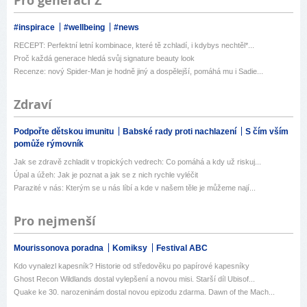
Pro generaci Z
#inspirace
#wellbeing
#news
RECEPT: Perfektní letní kombinace, které tě zchladí, i kdybys nechtěl*...
Proč každá generace hledá svůj signature beauty look
Recenze: nový Spider-Man je hodně jiný a dospělejší, pomáhá mu i Sadie...
Zdraví
Podpořte dětskou imunitu
Babské rady proti nachlazení
S čím vším
pomůže rýmovník
Jak se zdravě zchladit v tropických vedrech: Co pomáhá a kdy už riskuj...
Úpal a úžeh: Jak je poznat a jak se z nich rychle vyléčit
Parazité v nás: Kterým se u nás líbí a kde v našem těle je můžeme nají...
Pro nejmenší
Mourissonova poradna
Komiksy
Festival ABC
Kdo vynalezl kapesník? Historie od středověku po papírové kapesníky
Ghost Recon Wildlands dostal vylepšení a novou misi. Starší díl Ubisof...
Quake ke 30. narozeninám dostal novou epizodu zdarma. Dawn of the Mach...