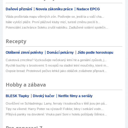
Daňové přiznání
Novela zákoníku práce
Nadace EPCG
Vláda proškrtala mapu větrných zón. Podívejte se, jestli ta u vaší cha...
Itálie vyklízí pláže. První plážové kluby mizí, turisté změnu pocítí b...
Potenciální zachránce Soleku zrušil nabídku. Zadlužené solární společn...
Recepty
Oblíbené zimní polévky
Domácí pekárny
Jídlo podle horoskopu
Cuketová zmrzlina? Vyzkoušejte nečekaný letní hit a geniální způsob, j...
Rychlé buchty s broskvemi: 5 receptů na sladké letní moučníky, které m...
Oopsie bread: Proteinové pečivo lehké jako obláček zvládnete připravit...
Hobby a zábava
BLESK Tlapky
Divoký kačer
Netflix filmy a seriály
Osvěžení ve Schladmingu: Lamy, ferraty i koulovačka v létě jsou jen pá...
Tipy na víkend: Harry Potter na výstavě! Folklor, bitvy i setkání vodn...
Přibývá paniky na dovolené: Vnuka paní Soni v hotelu poštípaly štěnice...