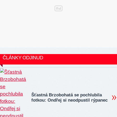
ČLÁNKY ODJINUD
Šťastná Brzobohatá se pochlubila
fotkou: Ondřej si neodpustil rýpanec