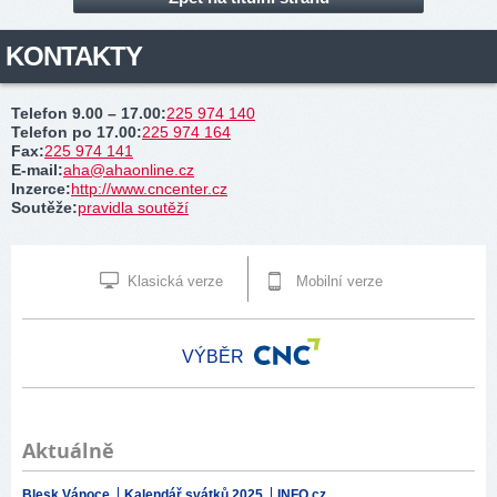
KONTAKTY
Telefon 9.00 – 17.00
:
225 974 140
Telefon po 17.00
:
225 974 164
Fax
:
225 974 141
E-mail
:
aha@ahaonline.cz
Inzerce
:
http://www.cncenter.cz
Soutěže
:
pravidla soutěží
Klasická verze
Mobilní verze
VÝBĚR
Aktuálně
Blesk Vánoce
Kalendář svátků 2025
INFO.cz