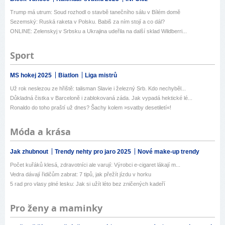
Trump má utrum: Soud rozhodl o stavbě tanečního sálu v Bílém domě
Sezemský: Ruská raketa v Polsku. Babiš za ním stojí a co dál?
ONLINE: Zelenskyj v Srbsku a Ukrajina udeřila na další sklad Wildberri...
Sport
MS hokej 2025
Biatlon
Liga mistrů
Už rok neslezou ze hřiště: talisman Slavie i železný Srb. Kdo nechyběl...
Důkladná čistka v Barceloně i zablokovaná záda. Jak vypadá hektické lé...
Ronaldo do toho praští už dnes? Šachy kolem »svatby desetiletí«!
Móda a krása
Jak zhubnout
Trendy nehty pro jaro 2025
Nové make-up trendy
Počet kuřáků klesá, zdravotníci ale varují: Výrobci e-cigaret lákají m...
Vedra dávají řidičům zabrat: 7 tipů, jak přežít jízdu v horku
5 rad pro vlasy plné lesku: Jak si užít léto bez zničených kadeří
Pro ženy a maminky