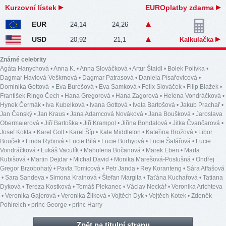
Kurzovní lístek
EUROplatby zdarma
EUR
24,14
24,26
USD
20,92
21,1
Kalkulačka
Známé celebrity
Agáta Hanychová
•
Anna K.
•
Anna Slováčková
•
Artur Štaidl
•
Bolek Polívka
•
Dagmar Havlová-Veškrnová
•
Dagmar Patrasová
•
Daniela Písařovicová
•
Dominika Gottová
•
Eva Burešová
•
Eva Samková
•
Felix Slováček
•
Filip Blažek
•
František Ringo Čech
•
Hana Gregorová
•
Hana Zagorová
•
Helena Vondráčková
•
Hynek Čermák
•
Iva Kubelková
•
Ivana Gottová
•
Iveta Bartošová
•
Jakub Prachař
•
Jan Čenský
•
Jan Kraus
•
Jana Adamcová Nováková
•
Jana Boušková
•
Jaroslava
Obermaierová
•
Jiří Bartoška
•
Jiří Krampol
•
Jiřina Bohdalová
•
Jitka Čvančarová
•
Josef Kokta
•
Karel Gott
•
Karel Šíp
•
Kate Middleton
•
Kateřina Brožová
•
Libor
Bouček
•
Linda Rybová
•
Lucie Bílá
•
Lucie Borhyová
•
Lucie Šafářová
•
Lucie
Vondráčková
•
Lukáš Vaculík
•
Mahulena Bočanová
•
Marek Eben
•
Marta
Kubišová
•
Martin Dejdar
•
Michal David
•
Monika Marešová-Poslušná
•
Ondřej
Gregor Brzobohatý
•
Pavla Tomicová
•
Petr Janda
•
Rey Koranteng
•
Sára Affašová
•
Sara Sandeva
•
Simona Krainová
•
Štefan Margita
•
Taťána Kuchařová
•
Tatiana
Dyková
•
Tereza Kostková
•
Tomáš Plekanec
•
Václav Neckář
•
Veronika Arichteva
•
Veronika Gajerová
•
Veronika Žilková
•
Vojtěch Dyk
•
Vojtěch Kotek
•
Zdeněk
Pohlreich
•
princ George
•
princ Harry
Zpět na titulní stranu