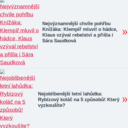
Nejvýznamnější chvíle pohřbu
Knížáka: Klempíř mluvil o hádce,
Klaus vzýval rebelství a přišla i
Sára Saudková
Nejoblíbenější letní lahůdka:
Rybízový koláč na 5 způsobů! Který
vyzkoušíte?