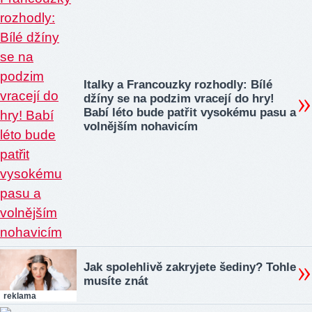
Italky a Francouzky rozhodly: Bílé
džíny se na podzim vracejí do hry!
Babí léto bude patřit vysokému pasu a
volnějším nohavicím
Jak spolehlivě zakryjete šediny? Tohle
musíte znát
reklama