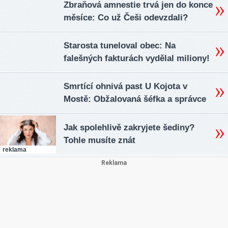
Zbraňová amnestie trvá jen do konce
měsíce: Co už Češi odevzdali?
Starosta tuneloval obec: Na
falešných fakturách vydělal miliony!
Smrtící ohnivá past U Kojota v
Mostě: Obžalovaná šéfka a správce
Jak spolehlivě zakryjete šediny?
Tohle musíte znát
reklama