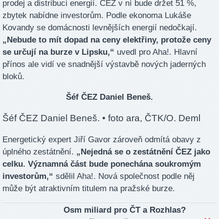
prodej a distribuci energií. ČEZ v ní bude držet 51 %,
zbytek nabídne investorům. Podle ekonoma Lukáše
Kovandy se domácnosti levnějších energií nedočkají.
„Nebude to mít dopad na ceny elektřiny, protože ceny
se určují na burze v Lipsku,“
uvedl pro Aha!. Hlavní
přínos ale vidí ve snadnější výstavbě nových jaderných
bloků.
Šéf ČEZ Daniel Beneš.
Šéf ČEZ Daniel Beneš.
• foto ara, ČTK/O. Deml
Energetický expert Jiří Gavor zároveň odmítá obavy z
úplného zestátnění.
„Nejedná se o zestátnění ČEZ jako
celku. Významná část bude ponechána soukromým
investorům,“
sdělil Aha!. Nová společnost podle něj
může být atraktivním titulem na pražské burze.
Osm miliard pro ČT a Rozhlas?