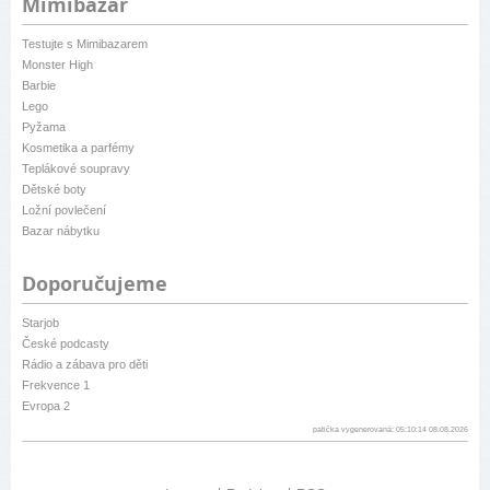
Mimibazar
Testujte s Mimibazarem
Monster High
Barbie
Lego
Pyžama
Kosmetika a parfémy
Teplákové soupravy
Dětské boty
Ložní povlečení
Bazar nábytku
Doporučujeme
Starjob
České podcasty
Rádio a zábava pro děti
Frekvence 1
Evropa 2
patička vygenerovaná: 05:10:14 08.08.2026