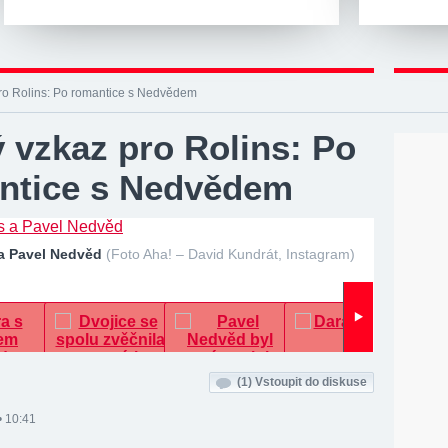
pro Rolins: Po romantice s Nedvědem
 vzkaz pro Rolins: Po
ntice s Nedvědem
 a Pavel Nedvěd
(Foto Aha! – David Kundrát, Instagram)
(1)
Vstoupit do diskuse
• 10:41