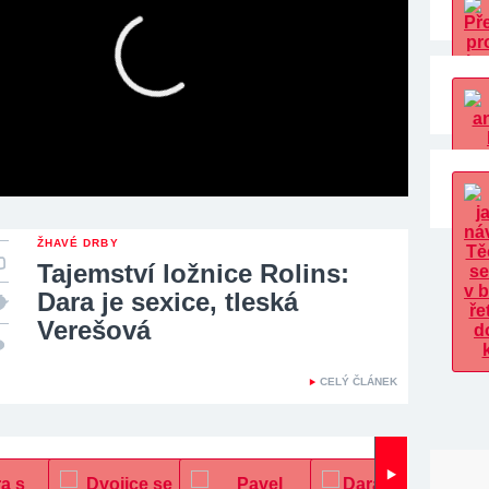
ŽHAVÉ DRBY
Tajemství ložnice Rolins:
Dara je sexice, tleská
Verešová
CELÝ ČLÁNEK