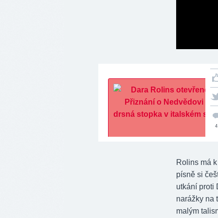
4
Rolins má k 
písně si češ
utkání proti
narážky na 
malým tali