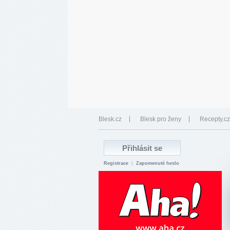
Blesk.cz
Blesk pro ženy
Recepty.cz
Registrace
|
Zapomenuté heslo