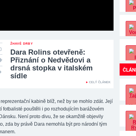
ŽHAVÉ DRBY
Dara Rolins otevřeně:
Přiznání o Nedvědovi a
drsná stopka v italském
ČLÁN
sídle
CELÝ ČLÁNEK
reprezentační kabině blíž, než by se mohlo zdát. Její
tí fotbalisté pouštěli i po rozhodujícím barážovém
 Dánsku. Není proto divu, že se okamžitě objevily
to, zda by právě Dara nemohla být pro národní tým
smanem.