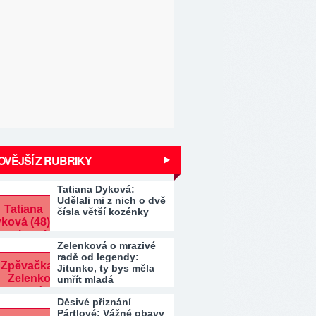
VĚJŠÍ Z RUBRIKY
Tatiana Dyková:
Udělali mi z nich o dvě
čísla větší kozénky
Zelenková o mrazivé
radě od legendy:
Jitunko, ty bys měla
umřít mladá
Děsivé přiznání
Pártlové: Vážné obavy