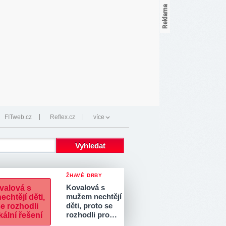
FITweb.cz
Reflex.cz
více
ŽHAVÉ DRBY
Kovalová s
mužem nechtějí
děti, proto se
rozhodli pro…