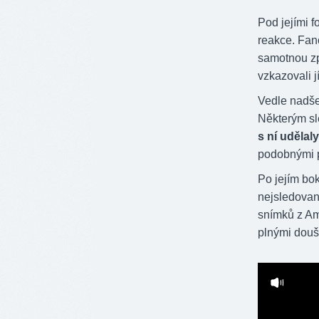
Pod jejími f
reakce. Fan
samotnou z
vzkazovali jí
Vedle nadšen
Některým sl
s ní udělaly
podobnými 
Po jejím bok
nejsledovan
snímků z Am
plnými douš