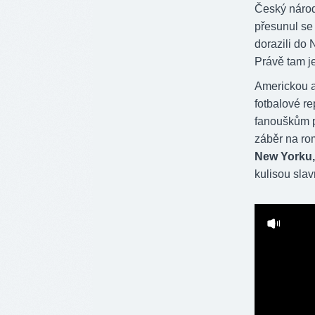
Český národ
přesunul se 
dorazili do
Právě tam j
Americkou a
fotbalové r
fanouškům p
záběr na ro
New Yorku,
kulisou sla