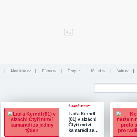
Maminka.cz
Dáma.cz
Ženy.cz
iSport.cz
Auto.cz
ŽHAVÉ DRBY
Laďa Kerndl
(81) v slzách!
Čtyři mrtví
kamarádi za…