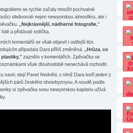
otografiemi se rychle začaly množit pochvalné
oušci obdivovali nejen newyorskou atmosféru, ale i
pěvačku.
„Nejkrásnější, nádherné fotografie,“
 lidé a přidávali srdíčka.
ých komentářů se však objevil i ostřejší tón.
edujícím připadala Dara příliš změněná.
„Hrůza, co
 plastiky,“
zaznělo v komentářích. Zpěvačka se
poznámkami však dlouhodobě nenechává rozhodit.
u navíc stojí Pavel Nedvěd, s nímž Dara tvoří jeden z
ějších párů českého showbyznysu. A soudě podle
eriky si zpěvačka svou newyorskou kapitolu užívá
ky.