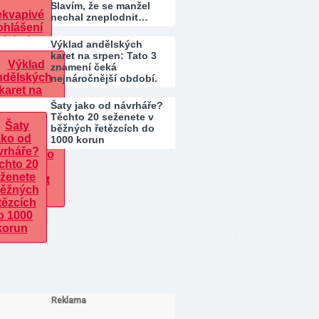
Slavím, že se manžel
nechal zneplodnit…
Výklad andělských
karet na srpen: Tato 3
znamení čeká
nejnáročnější období.
Kdo…
Šaty jako od návrháře?
Těchto 20 seženete v
běžných řetězcích do
1000 korun