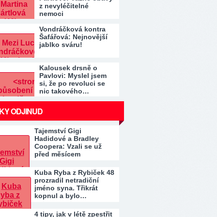
z nevyléčitelné
nemoci
Vondráčková kontra
Šafářová: Nejnovější
jablko sváru!
Kalousek drsně o
Pavlovi: Myslel jsem
si, že po revoluci se
nic takového…
KY ODJINUD
Tajemství Gigi
Hadidové a Bradley
Coopera: Vzali se už
před měsícem
Kuba Ryba z Rybiček 48
prozradil netradiční
jméno syna. Třikrát
kopnul a bylo…
4 tipy, jak v létě zpestřit