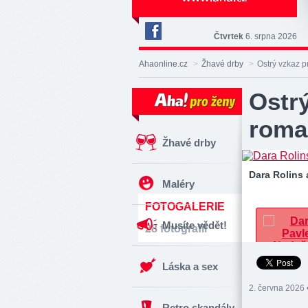
Čtvrtek
6. srpna 2026
Deník
Aha!
Ahaonline.cz
>
Žhavé drby
>
Ostrý vzkaz 
na
Facebooku
Ostrý
roma
Žhavé drby
Dara Rolins
Maléry
FOTOGALERIE
Musíte vědět!
28 fotografií
Láska a sex
2. června 2026 
Retro skandály