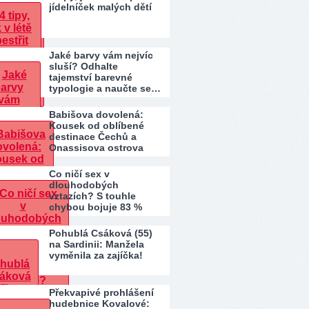
jídelníček malých dětí
Jaké barvy vám nejvíc
sluší? Odhalte
tajemství barevné
typologie a naučte se…
Babišova dovolená:
Kousek od oblíbené
destinace Čechů a
Onassisova ostrova
Co ničí sex v
dlouhodobých
vztazích? S touhle
chybou bojuje 83 %
párů. Patříte…
Pohublá Csáková (55)
na Sardinii: Manžela
vyměnila za zajíčka!
Překvapivé prohlášení
hudebnice Kovalové: