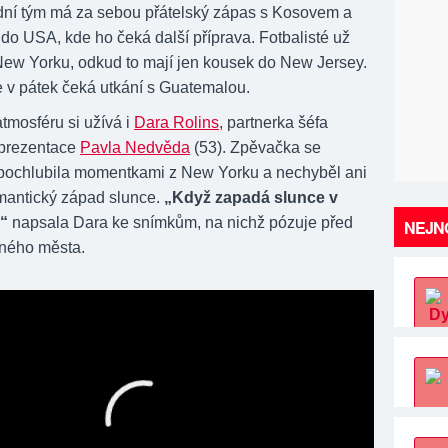
ní tým má za sebou přátelský zápas s Kosovem a
do USA, kde ho čeká další příprava. Fotbalisté už
 New Yorku, odkud to mají jen kousek do New Jersey.
e v pátek čeká utkání s Guatemalou.
tmosféru si užívá i
Dara Rolins
, partnerka šéfa
eprezentace
Pavla Nedvěda
(53). Zpěvačka se
ochlubila momentkami z New Yorku a nechyběl ani
mantický západ slunce.
„Když zapadá slunce v
“
napsala Dara ke snímkům, na nichž pózuje před
NEJNO
vného města.