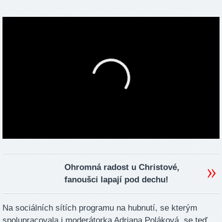
Ohromná radost u Christové,
fanoušci lapají pod dechu!
Na sociálních sítích programu na hubnutí, se kterým
spolupracovala i moderátorka Adriana Poláková, se teď