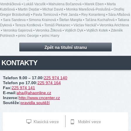
Vondráčková
•
Lukáš Vaculík
•
Mahulena Bočanová
•
Marek Eben
•
Marta
Kubišová
•
Martin Dejdar
•
Michal David
•
Monika Marešová-Poslušná
•
Ondřej
Gregor Brzobohatý
•
Pavla Tomicová
•
Petr Janda
•
Rey Koranteng
•
Sára Affašová
•
Sara Sandeva
•
Simona Krainová
•
Štefan Margita
•
Taťána Kuchařová
•
Tatiana
Dyková
•
Tereza Kostková
•
Tomáš Plekanec
•
Václav Neckář
•
Veronika Arichteva
•
Veronika Gajerová
•
Veronika Žilková
•
Vojtěch Dyk
•
Vojtěch Kotek
•
Zdeněk
Pohlreich
•
princ George
•
princ Harry
Zpět na titulní stranu
KONTAKTY
Telefon 9.00 – 17.00
:
225 974 140
Telefon po 17.00
:
225 974 164
Fax
:
225 974 141
E-mail
:
aha@ahaonline.cz
Inzerce
:
http://www.cncenter.cz
Soutěže
:
pravidla soutěží
Klasická verze
Mobilní verze