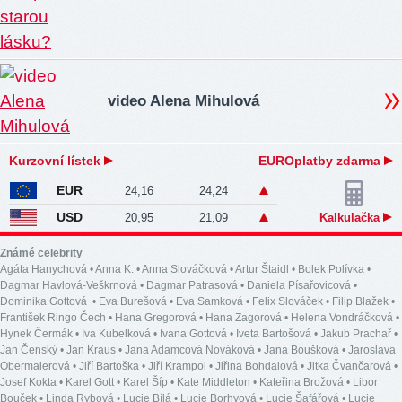
video Alena Mihulová
Kurzovní lístek
EUROplatby zdarma
EUR
24,16
24,24
USD
20,95
21,09
Kalkulačka
Známé celebrity
Agáta Hanychová
•
Anna K.
•
Anna Slováčková
•
Artur Štaidl
•
Bolek Polívka
•
Dagmar Havlová-Veškrnová
•
Dagmar Patrasová
•
Daniela Písařovicová
•
Dominika Gottová
•
Eva Burešová
•
Eva Samková
•
Felix Slováček
•
Filip Blažek
•
František Ringo Čech
•
Hana Gregorová
•
Hana Zagorová
•
Helena Vondráčková
•
Hynek Čermák
•
Iva Kubelková
•
Ivana Gottová
•
Iveta Bartošová
•
Jakub Prachař
•
Jan Čenský
•
Jan Kraus
•
Jana Adamcová Nováková
•
Jana Boušková
•
Jaroslava
Obermaierová
•
Jiří Bartoška
•
Jiří Krampol
•
Jiřina Bohdalová
•
Jitka Čvančarová
•
Josef Kokta
•
Karel Gott
•
Karel Šíp
•
Kate Middleton
•
Kateřina Brožová
•
Libor
Bouček
•
Linda Rybová
•
Lucie Bílá
•
Lucie Borhyová
•
Lucie Šafářová
•
Lucie