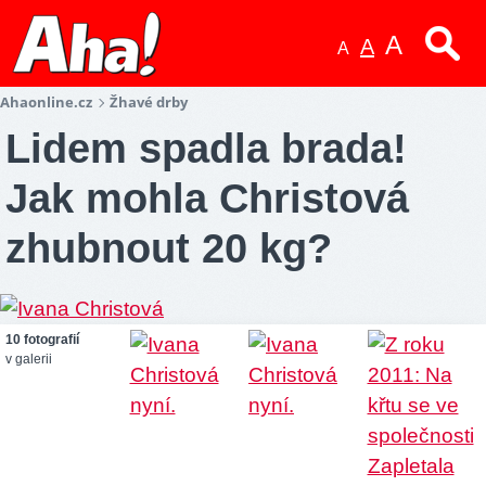
A
A
A
Ahaonline.cz
Žhavé drby
Lidem spadla brada!
Jak mohla Christová
zhubnout 20 kg?
10 fotografií
v galerii