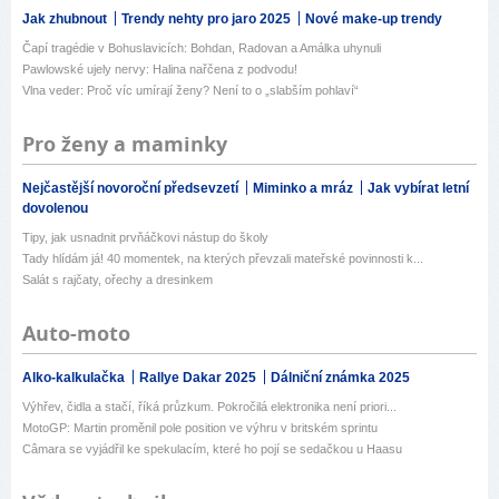
Jak zhubnout
Trendy nehty pro jaro 2025
Nové make-up trendy
Čapí tragédie v Bohuslavicích: Bohdan, Radovan a Amálka uhynuli
Pawlowské ujely nervy: Halina nařčena z podvodu!
Vlna veder: Proč víc umírají ženy? Není to o „slabším pohlaví“
Pro ženy a maminky
Nejčastější novoroční předsevzetí
Miminko a mráz
Jak vybírat letní
dovolenou
Tipy, jak usnadnit prvňáčkovi nástup do školy
Tady hlídám já! 40 momentek, na kterých převzali mateřské povinnosti k...
Salát s rajčaty, ořechy a dresinkem
Auto-moto
Alko-kalkulačka
Rallye Dakar 2025
Dálniční známka 2025
Výhřev, čidla a stačí, říká průzkum. Pokročilá elektronika není priori...
MotoGP: Martin proměnil pole position ve výhru v britském sprintu
Câmara se vyjádřil ke spekulacím, které ho pojí se sedačkou u Haasu