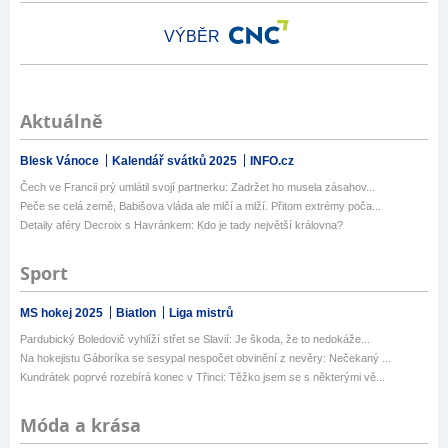
VÝBĚR
Aktuálně
Blesk Vánoce
Kalendář svátků 2025
INFO.cz
Čech ve Francii prý umlátil svojí partnerku: Zadržet ho musela zásahov...
Peče se celá země, Babišova vláda ale mlčí a mlží. Přitom extrémy poča...
Detaily aféry Decroix s Havránkem: Kdo je tady největší královna?
Sport
MS hokej 2025
Biatlon
Liga mistrů
Pardubický Boledovič vyhlíží střet se Slavií: Je škoda, že to nedokáže...
Na hokejistu Gáboríka se sesypal nespočet obvinění z nevěry: Nečekaný ...
Kundrátek poprvé rozebírá konec v Třinci: Těžko jsem se s některými vě...
Móda a krása