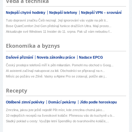
Věda a technika
Nejlepší chytré hodinky
Nejlepší telefony
Nejlepší VPN – srovnání
Tuto dopravní značku Češi neznají. Její ignorování vás vyjde na pět ti...
Bose QuietComfort 2nd Gen přebírají funkce dražších Ultra. Mají prosto...
Aktualizujte své Windows 11 Insider do 11. srpna. Pak už vám nebudou f...
Ekonomika a byznys
Daňové přiznání
Novela zákoníku práce
Nadace EPCG
Český prodejce telefonů míří k pěti miliardám. Pomohl mu obchod s Goog...
AI asistenti začínají nakupovat za lidi. Obchodníci se připravují na n...
Měsíc po požáru ve Zlíně. Vasky a Alpine Pro se zotavují, potíže ale j...
Recepty
Oblíbené zimní polévky
Domácí pekárny
Jídlo podle horoskopu
Zmrzlina, jakou jste ještě nejedli! Pět míst, kde zmrzlina chutná jako...
10 nejlepších receptů na švestkové koláče: Přenesou vás do kuchyně u b...
Sladký poklad u cesty: Využijte letní špendlíky do tvarohového koláče,...