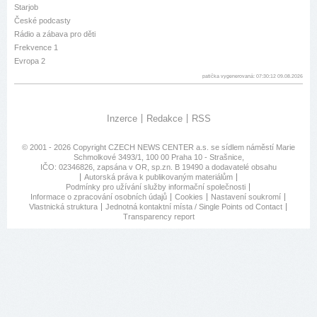
Starjob
České podcasty
Rádio a zábava pro děti
Frekvence 1
Evropa 2
patička vygenerovaná: 07:30:12 09.08.2026
Inzerce
Redakce
RSS
© 2001 - 2026 Copyright
CZECH NEWS CENTER a.s.
se sídlem náměstí Marie
Schmolkové 3493/1, 100 00 Praha 10 - Strašnice,
IČO: 02346826, zapsána v OR, sp.zn. B 19490 a dodavatelé obsahu
Autorská práva k publikovaným materiálům
Podmínky pro užívání služby informační společnosti
Informace o zpracování osobních údajů
Cookies
Nastavení soukromí
Vlastnická struktura
Jednotná kontaktní místa / Single Points od Contact
Transparency report