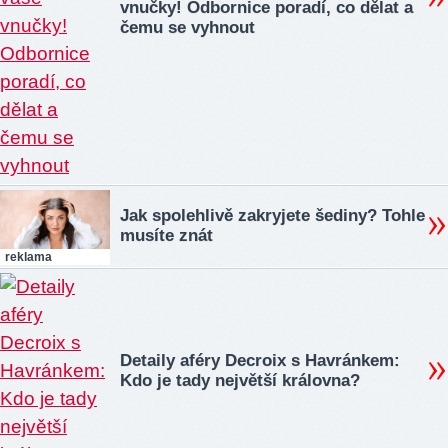
vnučky! Odbornice poradí, co dělat a
čemu se vyhnout
Jak spolehlivě zakryjete šediny? Tohle
musíte znát
reklama
Detaily aféry Decroix s Havránkem:
Kdo je tady největší královna?