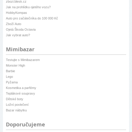
zbozi.blesk.cz
Jak na prohlídku ojetého vozu?
HobbyKompas
Auto pro začátečníka do 100 000 Kč
Zboží Auto
Ojetá Škoda Octavia
Jak vybrat auto?
Mimibazar
Testujte s Mimibazarem
Monster High
Barbie
Lego
Pyžama
Kosmetika a parfémy
Teplákové soupravy
Dětské boty
Ložní povlečení
Bazar nábytku
Doporučujeme