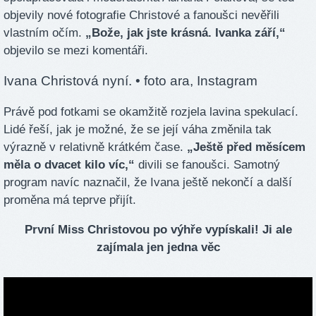
objevily nové fotografie Christové a fanoušci nevěřili
vlastním očím.
„Bože, jak jste krásná. Ivanka září,“
objevilo se mezi komentáři.
Ivana Christová nyní.
• foto ara, Instagram
Právě pod fotkami se okamžitě rozjela lavina spekulací.
Lidé řeší, jak je možné, že se její váha změnila tak
výrazně v relativně krátkém čase.
„Ještě před měsícem
měla o dvacet kilo víc,“
divili se fanoušci. Samotný
program navíc naznačil, že Ivana ještě nekončí a další
proměna má teprve přijít.
První Miss Christovou po výhře vypískali! Ji ale
zajímala jen jedna věc