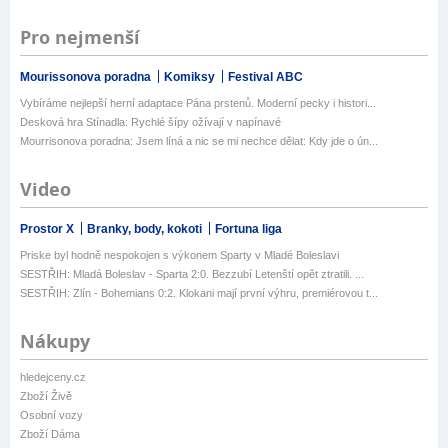
Pro nejmenší
Mourissonova poradna
Komiksy
Festival ABC
Vybíráme nejlepší herní adaptace Pána prstenů. Moderní pecky i histori...
Desková hra Stínadla: Rychlé šípy ožívají v napínavé
Mourrisonova poradna: Jsem líná a nic se mi nechce dělat: Kdy jde o ún...
Video
Prostor X
Branky, body, kokoti
Fortuna liga
Priske byl hodně nespokojen s výkonem Sparty v Mladé Boleslavi
SESTŘIH: Mladá Boleslav - Sparta 2:0. Bezzubí Letenští opět ztratili. ...
SESTŘIH: Zlín - Bohemians 0:2. Klokani mají první výhru, premiérovou t...
Nákupy
hledejceny.cz
Zboží Živě
Osobní vozy
Zboží Dáma