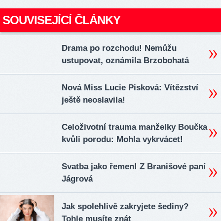
SOUVISEJÍCÍ ČLÁNKY
Drama po rozchodu! Nemůžu
ustupovat, oznámila Brzobohatá
Nová Miss Lucie Pisková: Vítězství
ještě neoslavila!
Celoživotní trauma manželky Boučka
kvůli porodu: Mohla vykrvácet!
Svatba jako řemen! Z Branišové paní
Jágrová
Jak spolehlivě zakryjete šediny?
Tohle musíte znát