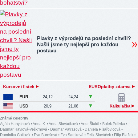
Plavky z výprodejů na poslední chvíli?
Našli jsme ty nejlepší pro každou
postavu
Kurzovní lístek
EUROplatby zdarma
EUR
24,12
24,24
USD
20,9
21,08
Kalkulačka
Známé celebrity
Agáta Hanychová
•
Anna K.
•
Anna Slováčková
•
Artur Štaidl
•
Bolek Polívka
•
Dagmar Havlová-Veškrnová
•
Dagmar Patrasová
•
Daniela Písařovicová
•
Dominika Gottová
•
Eva Burešová
•
Eva Samková
•
Felix Slováček
•
Filip Blažek
•