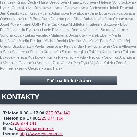
František Ringo Čech
•
Hana Gregorová
•
Hana Zagorová
•
Helena Vondráčková
•
Hynek Čermák
•
Iva Kubelková
•
Ivana Gottová
•
Iveta Bartošová
•
Jakub Prachař
•
Jan Čenský
•
Jan Kraus
•
Jana Adamcová Nováková
•
Jana Boušková
•
Jaroslava
Obermaierová
•
Jiří Bartoška
•
Jiří Krampol
•
Jiřina Bohdalová
•
Jitka Čvančarová
•
Josef Kokta
•
Karel Gott
•
Karel Šíp
•
Kate Middleton
•
Kateřina Brožová
•
Libor
Bouček
•
Linda Rybová
•
Lucie Bílá
•
Lucie Borhyová
•
Lucie Šafářová
•
Lucie
Vondráčková
•
Lukáš Vaculík
•
Mahulena Bočanová
•
Marek Eben
•
Marta
Kubišová
•
Martin Dejdar
•
Michal David
•
Monika Marešová-Poslušná
•
Ondřej
Gregor Brzobohatý
•
Pavla Tomicová
•
Petr Janda
•
Rey Koranteng
•
Sára Affašová
•
Sara Sandeva
•
Simona Krainová
•
Štefan Margita
•
Taťána Kuchařová
•
Tatiana
Dyková
•
Tereza Kostková
•
Tomáš Plekanec
•
Václav Neckář
•
Veronika Arichteva
•
Veronika Gajerová
•
Veronika Žilková
•
Vojtěch Dyk
•
Vojtěch Kotek
•
Zdeněk
Pohlreich
•
princ George
•
princ Harry
Zpět na titulní stranu
KONTAKTY
Telefon 9.00 – 17.00
:
225 974 140
Telefon po 17.00
:
225 974 164
Fax
:
225 974 141
E-mail
:
aha@ahaonline.cz
Inzerce
:
http://www.cncenter.cz