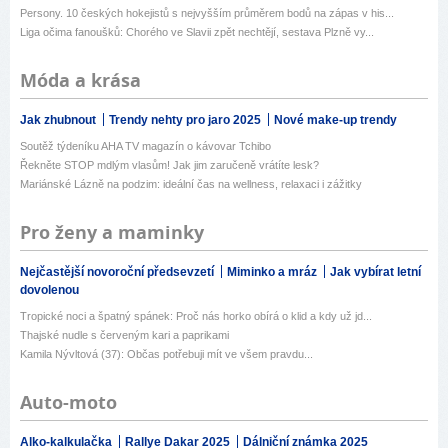
Persony. 10 českých hokejistů s nejvyšším průměrem bodů na zápas v his...
Liga očima fanoušků: Chorého ve Slavii zpět nechtějí, sestava Plzně vy...
Móda a krása
Jak zhubnout
Trendy nehty pro jaro 2025
Nové make-up trendy
Soutěž týdeníku AHA TV magazín o kávovar Tchibo
Řekněte STOP mdlým vlasům! Jak jim zaručeně vrátíte lesk?
Mariánské Lázně na podzim: ideální čas na wellness, relaxaci i zážitky
Pro ženy a maminky
Nejčastější novoroční předsevzetí
Miminko a mráz
Jak vybírat letní
dovolenou
Tropické noci a špatný spánek: Proč nás horko obírá o klid a kdy už jd...
Thajské nudle s červeným kari a paprikami
Kamila Nývltová (37): Občas potřebuji mít ve všem pravdu...
Auto-moto
Alko-kalkulačka
Rallye Dakar 2025
Dálniční známka 2025