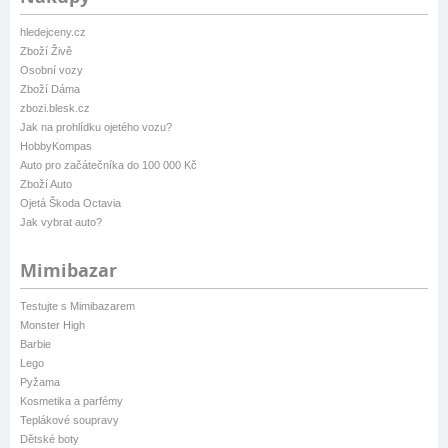
hledejceny.cz
Zboží Živě
Osobní vozy
Zboží Dáma
zbozi.blesk.cz
Jak na prohlídku ojetého vozu?
HobbyKompas
Auto pro začátečníka do 100 000 Kč
Zboží Auto
Ojetá Škoda Octavia
Jak vybrat auto?
Mimibazar
Testujte s Mimibazarem
Monster High
Barbie
Lego
Pyžama
Kosmetika a parfémy
Teplákové soupravy
Dětské boty