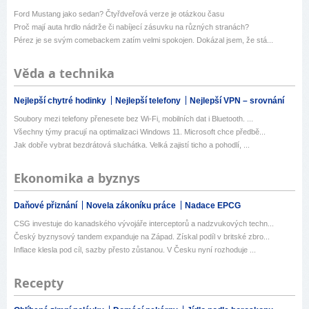
Ford Mustang jako sedan? Čtyřdveřová verze je otázkou času
Proč mají auta hrdlo nádrže či nabíjecí zásuvku na různých stranách?
Pérez je se svým comebackem zatím velmi spokojen. Dokázal jsem, že stá...
Věda a technika
Nejlepší chytré hodinky
Nejlepší telefony
Nejlepší VPN – srovnání
Soubory mezi telefony přenesete bez Wi-Fi, mobilních dat i Bluetooth. ...
Všechny týmy pracují na optimalizaci Windows 11. Microsoft chce předbě...
Jak dobře vybrat bezdrátová sluchátka. Velká zajistí ticho a pohodlí, ...
Ekonomika a byznys
Daňové přiznání
Novela zákoníku práce
Nadace EPCG
CSG investuje do kanadského vývojáře interceptorů a nadzvukových techn...
Český byznysový tandem expanduje na Západ. Získal podíl v britské zbro...
Inflace klesla pod cíl, sazby přesto zůstanou. V Česku nyní rozhoduje ...
Recepty