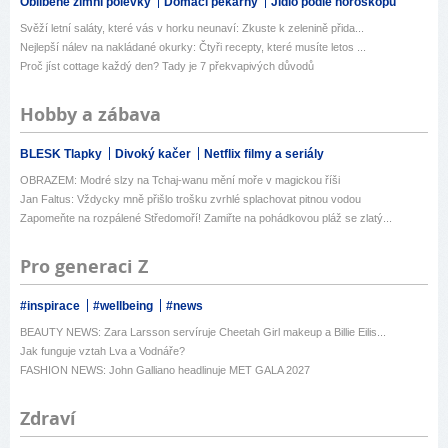
Oblíbené zimní polévky
Domácí pekárny
Jídlo podle horoskopu
Svěží letní saláty, které vás v horku neunaví: Zkuste k zelenině přida...
Nejlepší nálev na nakládané okurky: Čtyři recepty, které musíte letos ...
Proč jíst cottage každý den? Tady je 7 překvapivých důvodů
Hobby a zábava
BLESK Tlapky
Divoký kačer
Netflix filmy a seriály
OBRAZEM: Modré slzy na Tchaj-wanu mění moře v magickou říši
Jan Faltus: Vždycky mně přišlo trošku zvrhlé splachovat pitnou vodou
Zapomeňte na rozpálené Středomoří! Zamiřte na pohádkovou pláž se zlatý...
Pro generaci Z
#inspirace
#wellbeing
#news
BEAUTY NEWS: Zara Larsson servíruje Cheetah Girl makeup a Billie Eilis...
Jak funguje vztah Lva a Vodnáře?
FASHION NEWS: John Galliano headlinuje MET GALA 2027
Zdraví