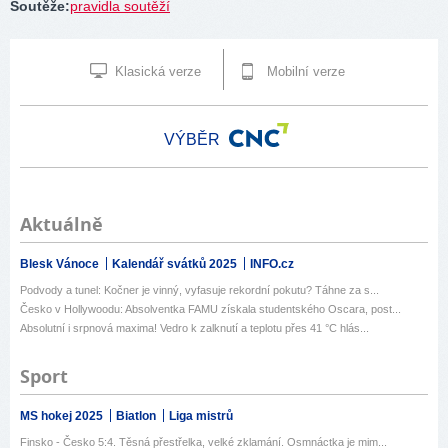
Soutěže
:
pravidla soutěží
Klasická verze
Mobilní verze
VÝBĚR
Aktuálně
Blesk Vánoce
Kalendář svátků 2025
INFO.cz
Podvody a tunel: Kočner je vinný, vyfasuje rekordní pokutu? Táhne za s...
Česko v Hollywoodu: Absolventka FAMU získala studentského Oscara, post...
Absolutní i srpnová maxima! Vedro k zalknutí a teplotu přes 41 °C hlás...
Sport
MS hokej 2025
Biatlon
Liga mistrů
Finsko - Česko 5:4. Těsná přestřelka, velké zklamání. Osmnáctka je mim...