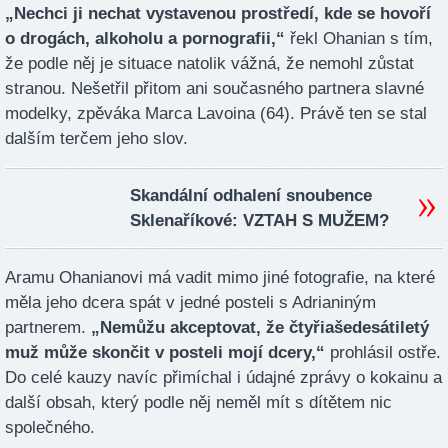
„Nechci ji nechat vystavenou prostředí, kde se hovoří
o drogách, alkoholu a pornografii,“
řekl Ohanian s tím,
že podle něj je situace natolik vážná, že nemohl zůstat
stranou. Nešetřil přitom ani současného partnera slavné
modelky, zpěváka Marca Lavoina (64). Právě ten se stal
dalším terčem jeho slov.
Skandální odhalení snoubence
Sklenaříkové: VZTAH S MUŽEM?
Aramu Ohanianovi má vadit mimo jiné fotografie, na které
měla jeho dcera spát v jedné posteli s Adrianiným
partnerem.
„Nemůžu akceptovat, že čtyřiašedesátiletý
muž může skončit v posteli mojí dcery,“
prohlásil ostře.
Do celé kauzy navíc přimíchal i údajné zprávy o kokainu a
další obsah, který podle něj neměl mít s dítětem nic
společného.