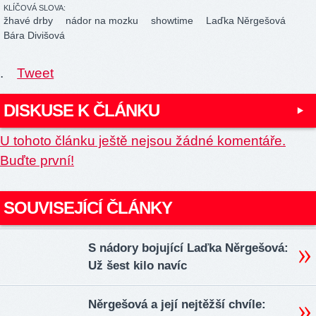
KLÍČOVÁ SLOVA:
žhavé drby
nádor na mozku
showtime
Laďka Něrgešová
Bára Divišová
.
Tweet
DISKUSE K ČLÁNKU
U tohoto článku ještě nejsou žádné komentáře.
Buďte první!
SOUVISEJÍCÍ ČLÁNKY
S nádory bojující Laďka Něrgešová:
Už šest kilo navíc
Něrgešová a její nejtěžší chvíle: