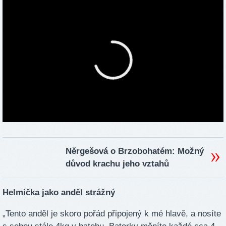
Něrgešová o Brzobohatém: Možný
důvod krachu jeho vztahů
Helmička jako anděl strážný
„Tento anděl je skoro pořád připojený k mé hlavě, a nosíte