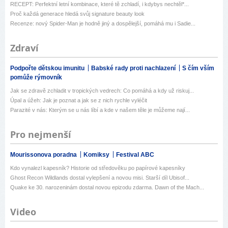
RECEPT: Perfektní letní kombinace, které tě zchladí, i kdybys nechtěl*...
Proč každá generace hledá svůj signature beauty look
Recenze: nový Spider-Man je hodně jiný a dospělejší, pomáhá mu i Sadie...
Zdraví
Podpořte dětskou imunitu
Babské rady proti nachlazení
S čím vším
pomůže rýmovník
Jak se zdravě zchladit v tropických vedrech: Co pomáhá a kdy už riskuj...
Úpal a úžeh: Jak je poznat a jak se z nich rychle vyléčit
Parazité v nás: Kterým se u nás líbí a kde v našem těle je můžeme nají...
Pro nejmenší
Mourissonova poradna
Komiksy
Festival ABC
Kdo vynalezl kapesník? Historie od středověku po papírové kapesníky
Ghost Recon Wildlands dostal vylepšení a novou misi. Starší díl Ubisof...
Quake ke 30. narozeninám dostal novou epizodu zdarma. Dawn of the Mach...
Video