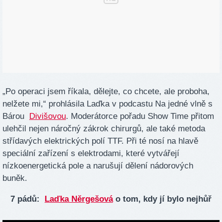
„Po operaci jsem říkala, dělejte, co chcete, ale proboha,
nelžete mi,“ prohlásila Laďka v podcastu Na jedné vlně s
Bárou
Divišovou
. Moderátorce pořadu Show Time přitom
ulehčil nejen náročný zákrok chirurgů, ale také metoda
střídavých elektrických polí TTF. Při té nosí na hlavě
speciální zařízení s elektrodami, které vytvářejí
nízkoenergetická pole a narušují dělení nádorových
buněk.
7 pádů:
Laďka Něrgešová
o tom, kdy jí bylo nejhůř