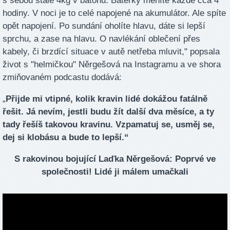
s sebou stále 4kg v batohu. Baterky měníte každé cca 4
hodiny. V noci je to celé napojené na akumulátor. Ale spíte
opět napojení. Po sundání oholíte hlavu, dáte si lepší
sprchu, a zase na hlavu. O navlékání oblečení přes
kabely, či brzdící situace v autě netřeba mluvit," popsala
život s "helmičkou" Něrgešová na Instagramu a ve shora
zmiňovaném podcastu dodává:
„
Přijde mi vtipné, kolik kravin lidé dokážou fatálně
řešit. Já nevím, jestli budu žít další dva měsíce, a ty
tady řešíš takovou kravinu. Vzpamatuj se, usměj se,
dej si klobásu a bude to lepší.“
S rakovinou bojující Laďka Něrgešová: Poprvé ve
společnosti! Lidé ji málem umačkali