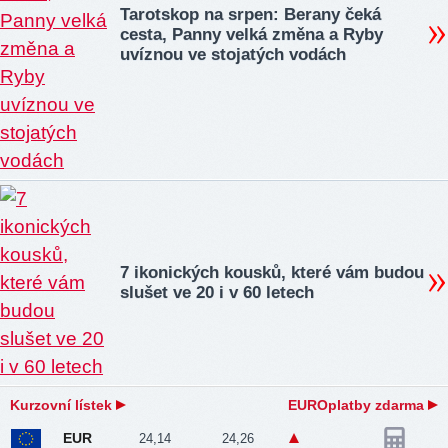
Tarotskop na srpen: Berany čeká
cesta, Panny velká změna a Ryby
uvíznou ve stojatých vodách
7 ikonických kousků, které vám budou
slušet ve 20 i v 60 letech
Kurzovní lístek
EUROplatby zdarma
EUR
24,14
24,26