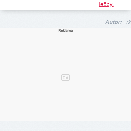
Autor:
rž