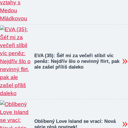
EVA (35): Šéf mi za večeři slíbil víc
peněz: Nejdřív šlo o nevinný flirt, pak
ale zašel příliš daleko
Oblíbený Love Island se vrací: Nová
série plná novinek!