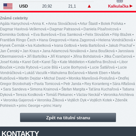
USD
20,92
21,1
Kalkulačka
Známé celebrity
Agáta Hanychová
•
Anna K.
•
Anna Slováčková
•
Artur Štaidl
•
Bolek Polívka
•
Dagmar Havlová-Veškrnová
•
Dagmar Patrasová
•
Daniela Písařovicová
•
Dominika Gottová
•
Eva Burešová
•
Eva Samková
•
Felix Slováček
•
Filip Blažek
•
František Ringo Čech
•
Hana Gregorová
•
Hana Zagorová
•
Helena Vondráčková
•
Hynek Čermák
•
Iva Kubelková
•
Ivana Gottová
•
Iveta Bartošová
•
Jakub Prachař
•
Jan Čenský
•
Jan Kraus
•
Jana Adamcová Nováková
•
Jana Boušková
•
Jaroslava
Obermaierová
•
Jiří Bartoška
•
Jiří Krampol
•
Jiřina Bohdalová
•
Jitka Čvančarová
•
Josef Kokta
•
Karel Gott
•
Karel Šíp
•
Kate Middleton
•
Kateřina Brožová
•
Libor
Bouček
•
Linda Rybová
•
Lucie Bílá
•
Lucie Borhyová
•
Lucie Šafářová
•
Lucie
Vondráčková
•
Lukáš Vaculík
•
Mahulena Bočanová
•
Marek Eben
•
Marta
Kubišová
•
Martin Dejdar
•
Michal David
•
Monika Marešová-Poslušná
•
Ondřej
Gregor Brzobohatý
•
Pavla Tomicová
•
Petr Janda
•
Rey Koranteng
•
Sára Affašová
•
Sara Sandeva
•
Simona Krainová
•
Štefan Margita
•
Taťána Kuchařová
•
Tatiana
Dyková
•
Tereza Kostková
•
Tomáš Plekanec
•
Václav Neckář
•
Veronika Arichteva
•
Veronika Gajerová
•
Veronika Žilková
•
Vojtěch Dyk
•
Vojtěch Kotek
•
Zdeněk
Pohlreich
•
princ George
•
princ Harry
Zpět na titulní stranu
KONTAKTY