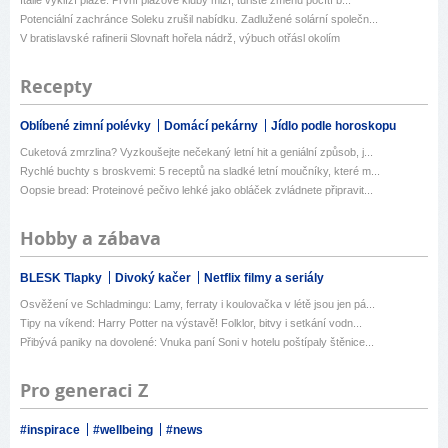
Itálie vyklízí pláže. První plážové kluby mizí, turisté změnu pocítí b...
Potenciální zachránce Soleku zrušil nabídku. Zadlužené solární společn...
V bratislavské rafinerii Slovnaft hořela nádrž, výbuch otřásl okolím
Recepty
Oblíbené zimní polévky
Domácí pekárny
Jídlo podle horoskopu
Cuketová zmrzlina? Vyzkoušejte nečekaný letní hit a geniální způsob, j...
Rychlé buchty s broskvemi: 5 receptů na sladké letní moučníky, které m...
Oopsie bread: Proteinové pečivo lehké jako obláček zvládnete připravit...
Hobby a zábava
BLESK Tlapky
Divoký kačer
Netflix filmy a seriály
Osvěžení ve Schladmingu: Lamy, ferraty i koulovačka v létě jsou jen pá...
Tipy na víkend: Harry Potter na výstavě! Folklor, bitvy i setkání vodn...
Přibývá paniky na dovolené: Vnuka paní Soni v hotelu poštípaly štěnice...
Pro generaci Z
#inspirace
#wellbeing
#news