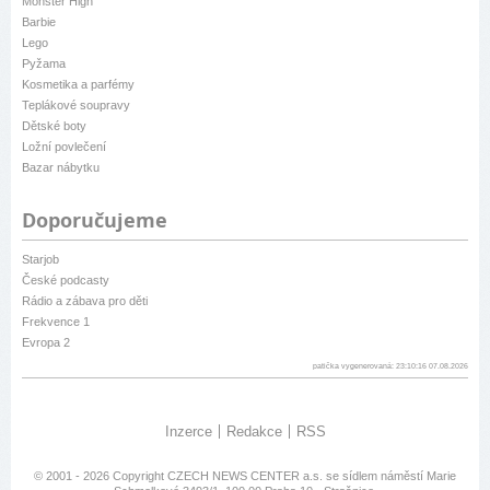
Monster High
Barbie
Lego
Pyžama
Kosmetika a parfémy
Teplákové soupravy
Dětské boty
Ložní povlečení
Bazar nábytku
Doporučujeme
Starjob
České podcasty
Rádio a zábava pro děti
Frekvence 1
Evropa 2
patička vygenerovaná: 23:10:16 07.08.2026
Inzerce
Redakce
RSS
© 2001 - 2026 Copyright
CZECH NEWS CENTER a.s.
se sídlem náměstí Marie