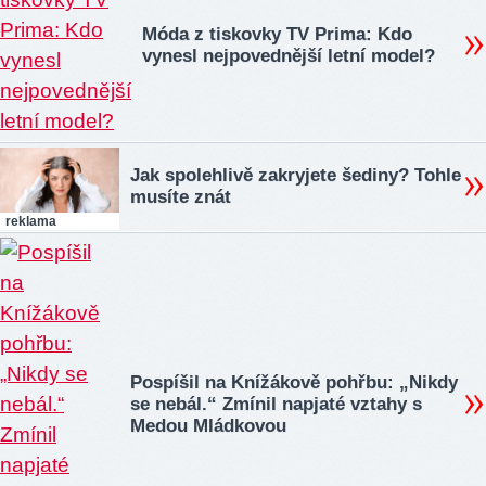
Móda z tiskovky TV Prima: Kdo
vynesl nejpovednější letní model?
Jak spolehlivě zakryjete šediny? Tohle
musíte znát
reklama
Pospíšil na Knížákově pohřbu: „Nikdy
se nebál.“ Zmínil napjaté vztahy s
Medou Mládkovou