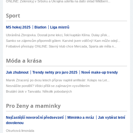
ONLINE: Zelenskyj v Srbsku a Ukrajina udeřila na další sklad Wildberri...
Sport
MS hokej 2025
Biatlon
Liga mistrů
Ubráněná Zbrojovka. Dostali jsme lekci, řekl kapitán Klíma. Dulay přek...
Samko se zájemcům připomněl gólem: Karviné jsem vděčný! Kam může odejí...
Fotbalové přestupy ONLINE: Slavný klub chce Mercada, Sparta ale měla n...
Móda a krása
Jak zhubnout
Trendy nehty pro jaro 2025
Nové make-up trendy
Marek Ztracený po dvou letech příprav naplnil amfiteátr: Kolaps na Let...
Nesnášíte pondělí? Vědci přišli se zajímavým vysvětlením
Brutální útok v Tanvaldu: Několik pobodaných
Pro ženy a maminky
Nejčastější novoroční předsevzetí
Miminko a mráz
Jak vybírat letní
dovolenou
Okurková limonáda