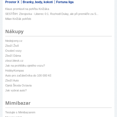
Prostor X
Branky, body, kokoti
Fortuna liga
Klaus promluvil na pohřbu Knížáka
SESTŘIH: Zbrojovka - Liberec 0:1. Rozhodl Dulay, ale při premiéře za S...
Milan Knížák pohřeb
Nákupy
hledejceny.cz
Zboží Živě
Osobní vozy
Zboží Dáma
zbozi.blesk.cz
Jak na prohlídku ojetého vozu?
HobbyKompas
Auto pro začátečníka do 100 000 Kč
Zboží Auto
Ojetá Škoda Octavia
Jak vybrat auto?
Mimibazar
Testujte s Mimibazarem