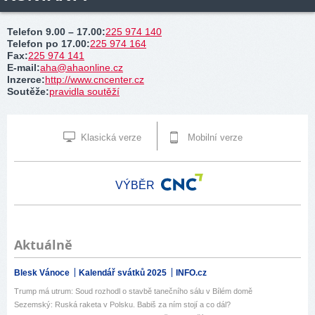
Telefon 9.00 – 17.00
:
225 974 140
Telefon po 17.00
:
225 974 164
Fax
:
225 974 141
E-mail
:
aha@ahaonline.cz
Inzerce
:
http://www.cncenter.cz
Soutěže
:
pravidla soutěží
Klasická verze
Mobilní verze
VÝBĚR
Aktuálně
Blesk Vánoce
Kalendář svátků 2025
INFO.cz
Trump má utrum: Soud rozhodl o stavbě tanečního sálu v Bílém domě
Sezemský: Ruská raketa v Polsku. Babiš za ním stojí a co dál?