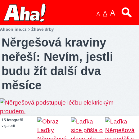
A
A
A
Ahaonline.cz
Žhavé drby
Něrgešová kraviny
neřeší: Nevím, jestli
budu žít další dva
měsíce
15 fotografií
v galerii