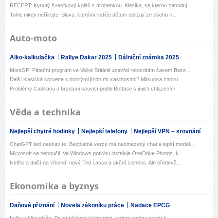
RECEPT: Kynutý švestkový koláč s drobenkou. Klasika, se kterou zaboduj...
Tohle nikdy neříkejte! Slova, kterými rodiče dětem ubližují ze všeho n...
Auto-moto
Alko-kalkulačka
Rallye Dakar 2025
Dálniční známka 2025
MotoGP: Páteční program ve Velké Británii uzavřel rekordním časem Bezz...
Další klasická corvette s dobrými jízdními vlastnostmi? Mitsuoka znovu...
Problémy Cadillacu s brzdami souvisí podle Bottase s jejich chlazením
Věda a technika
Nejlepší chytré hodinky
Nejlepší telefony
Nejlepší VPN – srovnání
ChatGPT teď neunavíte. Bezplatná verze má neomezený chat a lepší model...
Microsoft se nepoučil. Ve Windows potichu instaluje OneDrive Photos, k...
Netflix a další na víkend: nový Ted Lasso a akční Lioness. Ale předevš...
Ekonomika a byznys
Daňové přiznání
Novela zákoníku práce
Nadace EPCG