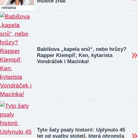
musíte znát
reklama
Babišova „kapela snů“, nebo hrůzy?
Rapper Klempíř, Ken, kytarista
Vondráček i Macinka!
Tyto šaty psaly historii: Uplynulo 45
let od svatby století, která ohromila