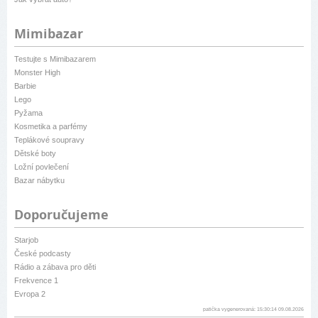
Mimibazar
Testujte s Mimibazarem
Monster High
Barbie
Lego
Pyžama
Kosmetika a parfémy
Teplákové soupravy
Dětské boty
Ložní povlečení
Bazar nábytku
Doporučujeme
Starjob
České podcasty
Rádio a zábava pro děti
Frekvence 1
Evropa 2
patička vygenerovaná: 15:30:14 09.08.2026