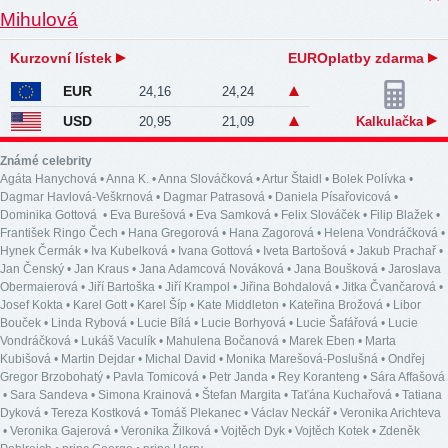
Kurzovní lístek
EUROplatby zdarma
EUR
24,16
24,24
USD
20,95
21,09
Kalkulačka
Známé celebrity
Agáta Hanychová
•
Anna K.
•
Anna Slováčková
•
Artur Štaidl
•
Bolek Polívka
•
Dagmar Havlová-Veškrnová
•
Dagmar Patrasová
•
Daniela Písařovicová
•
Dominika Gottová
•
Eva Burešová
•
Eva Samková
•
Felix Slováček
•
Filip Blažek
•
František Ringo Čech
•
Hana Gregorová
•
Hana Zagorová
•
Helena Vondráčková
•
Hynek Čermák
•
Iva Kubelková
•
Ivana Gottová
•
Iveta Bartošová
•
Jakub Prachař
•
Jan Čenský
•
Jan Kraus
•
Jana Adamcová Nováková
•
Jana Boušková
•
Jaroslava
Obermaierová
•
Jiří Bartoška
•
Jiří Krampol
•
Jiřina Bohdalová
•
Jitka Čvančarová
•
Josef Kokta
•
Karel Gott
•
Karel Šíp
•
Kate Middleton
•
Kateřina Brožová
•
Libor
Bouček
•
Linda Rybová
•
Lucie Bílá
•
Lucie Borhyová
•
Lucie Šafářová
•
Lucie
Vondráčková
•
Lukáš Vaculík
•
Mahulena Bočanová
•
Marek Eben
•
Marta
Kubišová
•
Martin Dejdar
•
Michal David
•
Monika Marešová-Poslušná
•
Ondřej
Gregor Brzobohatý
•
Pavla Tomicová
•
Petr Janda
•
Rey Koranteng
•
Sára Affašová
•
Sara Sandeva
•
Simona Krainová
•
Štefan Margita
•
Taťána Kuchařová
•
Tatiana
Dyková
•
Tereza Kostková
•
Tomáš Plekanec
•
Václav Neckář
•
Veronika Arichteva
•
Veronika Gajerová
•
Veronika Žilková
•
Vojtěch Dyk
•
Vojtěch Kotek
•
Zdeněk