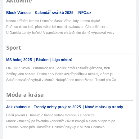
Aktuálně
Blesk Vánoce
Kalendář svátků 2025
INFO.cz
Konec střídání letního i zimního času: Víme, kdy k tomu dojde!
Ruší se tisíce letů, přes milion lidí museli evakuovat: Čínu ničí extr...
U Daniela Landy hořelo! V památkově chráněném domě vypalovali vosy
Sport
MS hokej 2025
Biatlon
Liga mistrů
ONLINE: Slavia - Pardubice 0:0. Sadílek chtěl zaskočit gólmana, trefil...
Změny jako hazard. Priske se v Boleslavi přepočítal a ukázal, v čem je...
Salač senzačně vyhrál v Moto2: Nejlepší den mého života! Triumf pro Če...
Móda a krása
Jak zhubnout
Trendy nehty pro jaro 2025
Nové make-up trendy
Další poklad z Dunaje: Z bahna vytáhli motorku i s nacistou
Marek Ztracený po životním koncertě: Závist kolegů a slova o teplém po...
Draisina, velocipéd i kostitřas: Unikátní bicykly v Muzeu Chodska