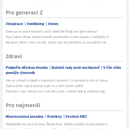
Pro generaci Z
#inspirace
#wellbeing
#news
Glow up se stává luxusem, proč mladí lidé říkají ano glow downu?
Pop Culture Wrap: Ariana Grande promluvila o svém ústupu z veřejného ž...
Alt news: MGK v tom zas lítá, Jared Leto byl obviněný ze sexuálního ob...
Zdraví
Podpořte dětskou imunitu
Babské rady proti nachlazení
S čím vším
pomůže rýmovník
Jak se zdravě zchladit v tropických vedrech: Co pomáhá a kdy už riskuj...
Úpal a úžeh: Jak je poznat a jak se z nich rychle vyléčit
Parazité v nás: Kterým se u nás líbí a kde v našem těle je můžeme nají...
Pro nejmenší
Mourissonova poradna
Komiksy
Festival ABC
Nahlédněte do nové továrny Škoda Auto: Takhle probíhá výroba baterií p...