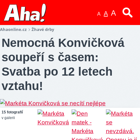
A
A
A
Ahaonline.cz
Žhavé drby
Nemocná Konvičková
soupeří s časem:
Svatba po 12 letech
vztahu!
15 fotografií
v galerii