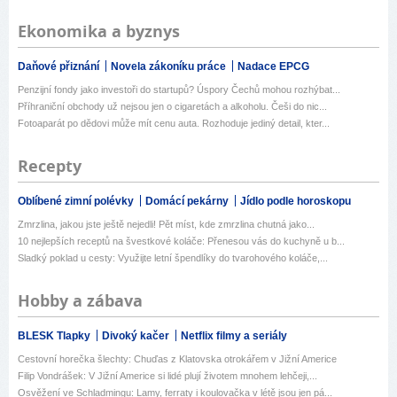
Ekonomika a byznys
Daňové přiznání
Novela zákoníku práce
Nadace EPCG
Penzijní fondy jako investoři do startupů? Úspory Čechů mohou rozhýbat...
Příhraniční obchody už nejsou jen o cigaretách a alkoholu. Češi do nic...
Fotoaparát po dědovi může mít cenu auta. Rozhoduje jediný detail, kter...
Recepty
Oblíbené zimní polévky
Domácí pekárny
Jídlo podle horoskopu
Zmrzlina, jakou jste ještě nejedli! Pět míst, kde zmrzlina chutná jako...
10 nejlepších receptů na švestkové koláče: Přenesou vás do kuchyně u b...
Sladký poklad u cesty: Využijte letní špendlíky do tvarohového koláče,...
Hobby a zábava
BLESK Tlapky
Divoký kačer
Netflix filmy a seriály
Cestovní horečka šlechty: Chuďas z Klatovska otrokářem v Jižní Americe
Filip Vondrášek: V Jižní Americe si lidé plují životem mnohem lehčeji,...
Osvěžení ve Schladmingu: Lamy, ferraty i koulovačka v létě jsou jen pá...