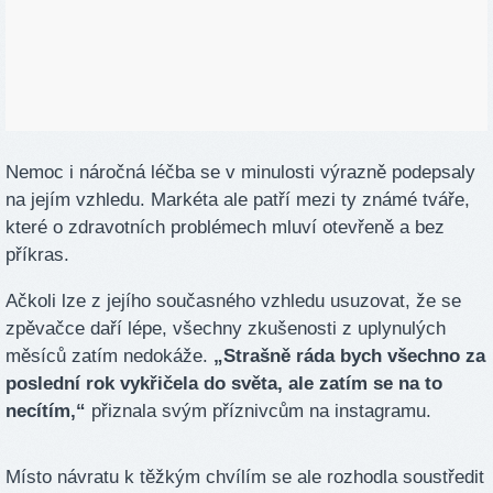
Nemoc i náročná léčba se v minulosti výrazně podepsaly
na jejím vzhledu. Markéta ale patří mezi ty známé tváře,
které o zdravotních problémech mluví otevřeně a bez
příkras.
Ačkoli lze z jejího současného vzhledu usuzovat, že se
zpěvačce daří lépe, všechny zkušenosti z uplynulých
měsíců zatím nedokáže.
„Strašně ráda bych všechno za
poslední rok vykřičela do světa, ale zatím se na to
necítím,“
přiznala svým příznivcům na instagramu.
Místo návratu k těžkým chvílím se ale rozhodla soustředit