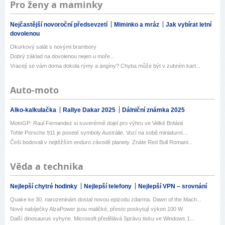
Pro ženy a maminky
Nejčastější novoroční předsevzetí
Miminko a mráz
Jak vybírat letní
dovolenou
Okurkový salát s novými brambory
Dobrý základ na dovolenou nejen u moře...
Vracejí se vám doma dokola rýmy a angíny? Chyba může být v zubním kart...
Auto-moto
Alko-kalkulačka
Rallye Dakar 2025
Dálniční známka 2025
MotoGP: Raul Fernandez si suverénně dojel pro výhru ve Velké Británii
Tohle Porsche 911 je poseté symboly Austrálie. Vozí na sobě miniaturní...
Češi bodovali v nejtěžším enduro závodě planety. Znáte Red Bull Romani...
Věda a technika
Nejlepší chytré hodinky
Nejlepší telefony
Nejlepší VPN – srovnání
Quake ke 30. narozeninám dostal novou epizodu zdarma. Dawn of the Mach...
Nové nabíječky AlzaPower jsou maličké, přesto poskytují výkon 100 W
Další dinosaurus vyhyne. Microsoft předělává Správu tisku ve Windows 1...