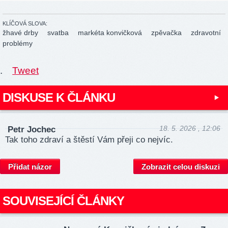
KLÍČOVÁ SLOVA:
žhavé drby
svatba
markéta konvičková
zpěvačka
zdravotní
problémy
.
Tweet
DISKUSE K ČLÁNKU
18. 5. 2026 , 12:06
Petr Jochec
Tak toho zdraví a štěstí Vám přeji co nejvíc.
Přidat názor
Zobrazit celou diskuzi
SOUVISEJÍCÍ ČLÁNKY