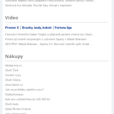
Vybíráme nejlepší herní adaptace Pána prstenů. Moderní pecky i histori...
Desková hra Stínadla: Rychlé šípy ožívají v napínavé
Video
Prostor X
Branky, body, kokoti
Fortuna liga
Fanoušci čínského Dalian Yingbo si připravili parádní choreo pro Stanc...
Priske byl hodně nespokojen s výkonem Sparty v Mladé Boleslavi
SESTŘIH: Mladá Boleslav - Sparta 2:0. Bezzubí Letenští opět ztratili. ...
Nákupy
hledejceny.cz
Zboží Živě
Osobní vozy
Zboží Dáma
zbozi.blesk.cz
Jak na prohlídku ojetého vozu?
HobbyKompas
Auto pro začátečníka do 100 000 Kč
Zboží Auto
Ojetá Škoda Octavia
Jak vybrat auto?