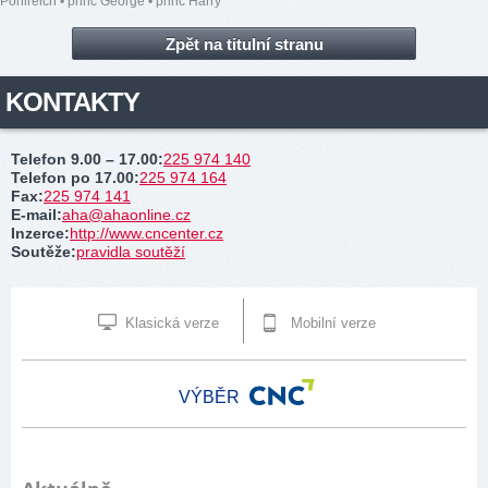
Pohlreich
•
princ George
•
princ Harry
Zpět na titulní stranu
KONTAKTY
Telefon 9.00 – 17.00
:
225 974 140
Telefon po 17.00
:
225 974 164
Fax
:
225 974 141
E-mail
:
aha@ahaonline.cz
Inzerce
:
http://www.cncenter.cz
Soutěže
:
pravidla soutěží
Klasická verze
Mobilní verze
VÝBĚR