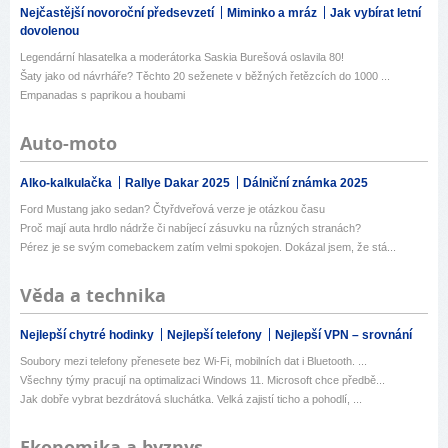
Nejčastější novoroční předsevzetí
Miminko a mráz
Jak vybírat letní
dovolenou
Legendární hlasatelka a moderátorka Saskia Burešová oslavila 80!
Šaty jako od návrháře? Těchto 20 seženete v běžných řetězcích do 1000 ...
Empanadas s paprikou a houbami
Auto-moto
Alko-kalkulačka
Rallye Dakar 2025
Dálniční známka 2025
Ford Mustang jako sedan? Čtyřdveřová verze je otázkou času
Proč mají auta hrdlo nádrže či nabíjecí zásuvku na různých stranách?
Pérez je se svým comebackem zatím velmi spokojen. Dokázal jsem, že stá...
Věda a technika
Nejlepší chytré hodinky
Nejlepší telefony
Nejlepší VPN – srovnání
Soubory mezi telefony přenesete bez Wi-Fi, mobilních dat i Bluetooth. ...
Všechny týmy pracují na optimalizaci Windows 11. Microsoft chce předbě...
Jak dobře vybrat bezdrátová sluchátka. Velká zajistí ticho a pohodlí, ...
Ekonomika a byznys