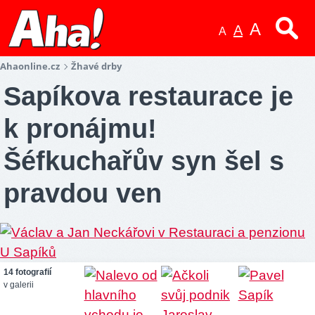
A
A
A
Ahaonline.cz
Žhavé drby
Sapíkova restaurace je
k pronájmu!
Šéfkuchařův syn šel s
pravdou ven
14 fotografií
v galerii