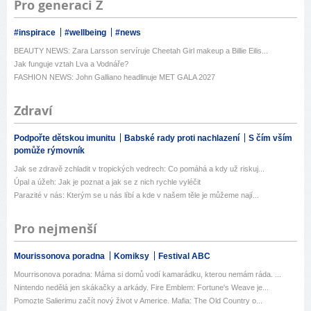
Pro generaci Z
#inspirace
#wellbeing
#news
BEAUTY NEWS: Zara Larsson servíruje Cheetah Girl makeup a Billie Eilis...
Jak funguje vztah Lva a Vodnáře?
FASHION NEWS: John Galliano headlinuje MET GALA 2027
Zdraví
Podpořte dětskou imunitu
Babské rady proti nachlazení
S čím vším
pomůže rýmovník
Jak se zdravě zchladit v tropických vedrech: Co pomáhá a kdy už riskuj...
Úpal a úžeh: Jak je poznat a jak se z nich rychle vyléčit
Parazité v nás: Kterým se u nás líbí a kde v našem těle je můžeme nají...
Pro nejmenší
Mourissonova poradna
Komiksy
Festival ABC
Mourrisonova poradna: Máma si domů vodí kamarádku, kterou nemám ráda. ...
Nintendo nedělá jen skákačky a arkády. Fire Emblem: Fortune's Weave je...
Pomozte Salierimu začít nový život v Americe. Mafia: The Old Country o...