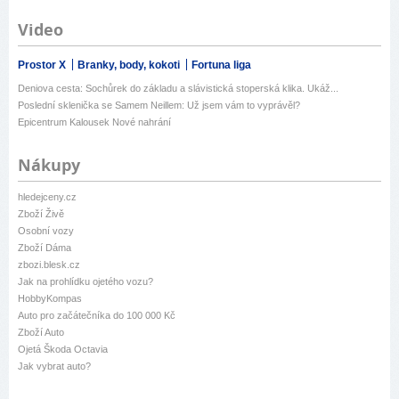
Video
Prostor X
Branky, body, kokoti
Fortuna liga
Deniova cesta: Sochůrek do základu a slávistická stoperská klika. Ukáž...
Poslední sklenička se Samem Neillem: Už jsem vám to vyprávěl?
Epicentrum Kalousek Nové nahrání
Nákupy
hledejceny.cz
Zboží Živě
Osobní vozy
Zboží Dáma
zbozi.blesk.cz
Jak na prohlídku ojetého vozu?
HobbyKompas
Auto pro začátečníka do 100 000 Kč
Zboží Auto
Ojetá Škoda Octavia
Jak vybrat auto?