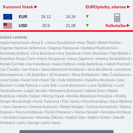
Kurzovní lístek
EUROplatby zdarma
EUR
24,12
24,24
USD
20,9
21,08
Kalkulačka
Známé celebrity
Agáta Hanychová
•
Anna K.
•
Anna Slováčková
•
Artur Štaidl
•
Bolek Polívka
•
Dagmar Havlová-Veškrnová
•
Dagmar Patrasová
•
Daniela Písařovicová
•
Dominika Gottová
•
Eva Burešová
•
Eva Samková
•
Felix Slováček
•
Filip Blažek
•
František Ringo Čech
•
Hana Gregorová
•
Hana Zagorová
•
Helena Vondráčková
•
Hynek Čermák
•
Iva Kubelková
•
Ivana Gottová
•
Iveta Bartošová
•
Jakub Prachař
•
Jan Čenský
•
Jan Kraus
•
Jana Adamcová Nováková
•
Jana Boušková
•
Jaroslava
Obermaierová
•
Jiří Bartoška
•
Jiří Krampol
•
Jiřina Bohdalová
•
Jitka Čvančarová
•
Josef Kokta
•
Karel Gott
•
Karel Šíp
•
Kate Middleton
•
Kateřina Brožová
•
Libor
Bouček
•
Linda Rybová
•
Lucie Bílá
•
Lucie Borhyová
•
Lucie Šafářová
•
Lucie
Vondráčková
•
Lukáš Vaculík
•
Mahulena Bočanová
•
Marek Eben
•
Marta
Kubišová
•
Martin Dejdar
•
Michal David
•
Monika Marešová-Poslušná
•
Ondřej
Gregor Brzobohatý
•
Pavla Tomicová
•
Petr Janda
•
Rey Koranteng
•
Sára Affašová
•
Sara Sandeva
•
Simona Krainová
•
Štefan Margita
•
Taťána Kuchařová
•
Tatiana
Dyková
•
Tereza Kostková
•
Tomáš Plekanec
•
Václav Neckář
•
Veronika Arichteva
•
Veronika Gajerová
•
Veronika Žilková
•
Vojtěch Dyk
•
Vojtěch Kotek
•
Zdeněk
Pohlreich
•
princ George
•
princ Harry