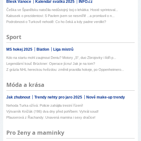
Blesk Vánoce
Kalendář svátků 2025
INFO.cz
Češka ve Španělsku natočila nedůstojný boj o lehátka: Hosté sprintoval...
Kalousek o prezidentovi: S Pavlem jsem se nesmířil! ...a promluvil o n...
Podrobnosti o Turkově nehodě: Co ho čeká a kdy padne verdikt?
Sport
MS hokej 2025
Biatlon
Liga mistrů
Kdo na startu mohl zaujmout Deniu? Motory „S“, duo Zbrojovky i lídři p...
Legendární kouč Brückner: Operace jícnu! Jak je na tom?
Z grázla NHL hereckou hvězdou: změnil pravidla hokeje, po Oppenheimero...
Móda a krása
Jak zhubnout
Trendy nehty pro jaro 2025
Nové make-up trendy
Nehoda Turka ožívá: Policie zahájila trestní řízení!
Výtvarník Knížák (†86) dva dny před pohřbem: Vyhrál soud!
Pfauserová z Řachandy: Unavená mamina i sexy dračice!
Pro ženy a maminky