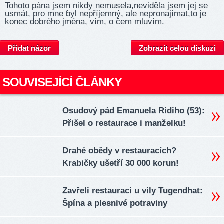
Tohoto pána jsem nikdy nemusela,neviděla jsem jej se
usmát, pro mne ɓyl nepříjemný, ale nepronajímat,to je
konec dobrého jména, vím, o čem mluvím.
Přidat názor
Zobrazit celou diskuzi
SOUVISEJÍCÍ ČLÁNKY
Osudový pád Emanuela Ridiho (53):
Přišel o restaurace i manželku!
Drahé obědy v restauracích?
Krabičky ušetří 30 000 korun!
Zavřeli restauraci u vily Tugendhat:
Špína a plesnivé potraviny