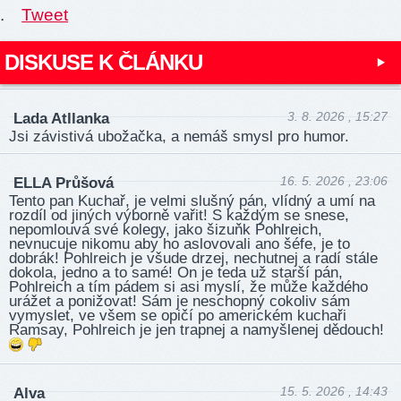
.
Tweet
DISKUSE K ČLÁNKU
3. 8. 2026 , 15:27
Lada Atllanka
Jsi závistivá ubožačka, a nemáš smysl pro humor.
16. 5. 2026 , 23:06
ELLA Průšová
Tento pan Kuchař, je velmi slušný pán, vlídný a umí na
rozdíl od jiných výborně vařit! S každým se snese,
nepomlouvá své kolegy, jako šizuňk Pohlreich,
nevnucuje nikomu aby ho aslovovali ano šéfe, je to
dobrák! Pohlreich je všude drzej, nechutnej a radí stále
dokola, jedno a to samé! On je teda už starší pán,
Pohlreich a tím pádem si asi myslí, že může každého
urážet a ponižovat! Sám je neschopný cokoliv sám
vymyslet, ve všem se opičí po americkém kuchaři
Ramsay, Pohlreich je jen trapnej a namyšlenej dědouch!
15. 5. 2026 , 14:43
Alva