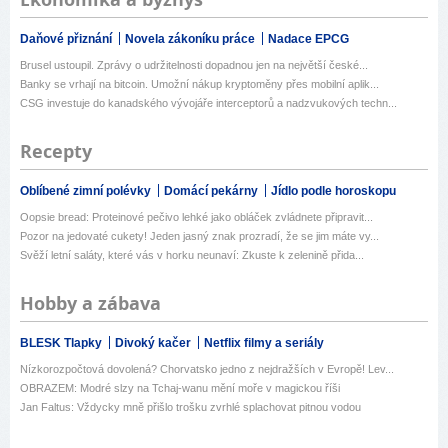
Daňové přiznání
Novela zákoníku práce
Nadace EPCG
Brusel ustoupil. Zprávy o udržitelnosti dopadnou jen na největší české...
Banky se vrhají na bitcoin. Umožní nákup kryptoměny přes mobilní aplik...
CSG investuje do kanadského vývojáře interceptorů a nadzvukových techn...
Recepty
Oblíbené zimní polévky
Domácí pekárny
Jídlo podle horoskopu
Oopsie bread: Proteinové pečivo lehké jako obláček zvládnete připravit...
Pozor na jedovaté cukety! Jeden jasný znak prozradí, že se jim máte vy...
Svěží letní saláty, které vás v horku neunaví: Zkuste k zelenině přida...
Hobby a zábava
BLESK Tlapky
Divoký kačer
Netflix filmy a seriály
Nízkorozpočtová dovolená? Chorvatsko jedno z nejdražších v Evropě! Lev...
OBRAZEM: Modré slzy na Tchaj-wanu mění moře v magickou říši
Jan Faltus: Vždycky mně přišlo trošku zvrhlé splachovat pitnou vodou