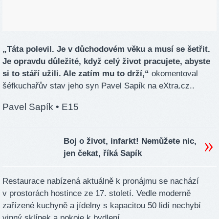
„Táta polevil. Je v důchodovém věku a musí se šetřit.
Je opravdu důležité, když celý život pracujete, abyste
si to stáří užili. Ale zatím mu to drží,“
okomentoval
šéfkuchařův stav jeho syn Pavel Sapík na eXtra.cz..
Pavel Sapík
• E15
Boj o život, infarkt! Nemůžete nic,
jen čekat, říká Sapík
Restaurace nabízená aktuálně k pronájmu se nachází
v prostorách hostince ze 17. století. Vedle moderně
zařízené kuchyně a jídelny s kapacitou 50 lidí nechybí
vinný sklípek a pokoje k bydlení.