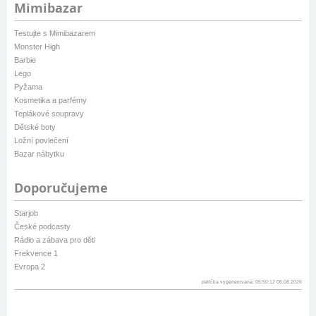
Mimibazar
Testujte s Mimibazarem
Monster High
Barbie
Lego
Pyžama
Kosmetika a parfémy
Teplákové soupravy
Dětské boty
Ložní povlečení
Bazar nábytku
Doporučujeme
Starjob
České podcasty
Rádio a zábava pro děti
Frekvence 1
Evropa 2
patička vygenerovaná: 05:50:12 06.08.2026