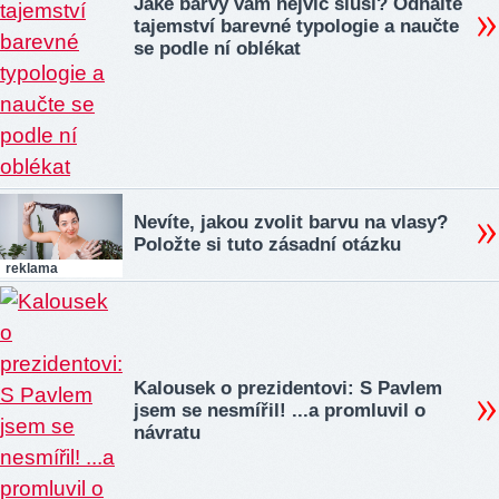
Jaké barvy vám nejvíc sluší? Odhalte
tajemství barevné typologie a naučte
se podle ní oblékat
Nevíte, jakou zvolit barvu na vlasy?
Položte si tuto zásadní otázku
reklama
Kalousek o prezidentovi: S Pavlem
jsem se nesmířil! ...a promluvil o
návratu