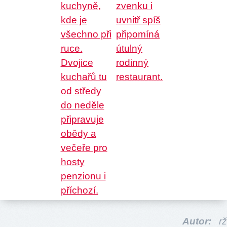
Autor:
rž