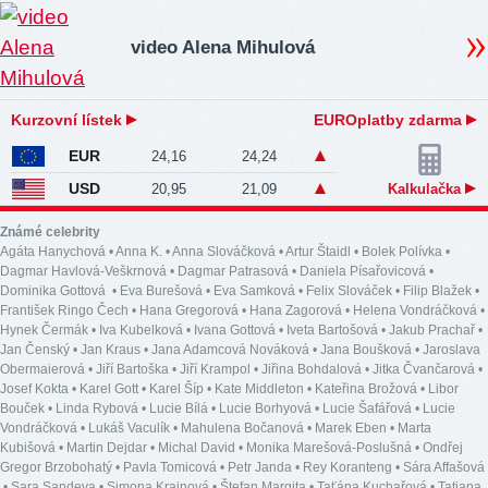
video Alena Mihulová
Kurzovní lístek
EUROplatby zdarma
EUR
24,16
24,24
USD
20,95
21,09
Kalkulačka
Známé celebrity
Agáta Hanychová
•
Anna K.
•
Anna Slováčková
•
Artur Štaidl
•
Bolek Polívka
•
Dagmar Havlová-Veškrnová
•
Dagmar Patrasová
•
Daniela Písařovicová
•
Dominika Gottová
•
Eva Burešová
•
Eva Samková
•
Felix Slováček
•
Filip Blažek
•
František Ringo Čech
•
Hana Gregorová
•
Hana Zagorová
•
Helena Vondráčková
•
Hynek Čermák
•
Iva Kubelková
•
Ivana Gottová
•
Iveta Bartošová
•
Jakub Prachař
•
Jan Čenský
•
Jan Kraus
•
Jana Adamcová Nováková
•
Jana Boušková
•
Jaroslava
Obermaierová
•
Jiří Bartoška
•
Jiří Krampol
•
Jiřina Bohdalová
•
Jitka Čvančarová
•
Josef Kokta
•
Karel Gott
•
Karel Šíp
•
Kate Middleton
•
Kateřina Brožová
•
Libor
Bouček
•
Linda Rybová
•
Lucie Bílá
•
Lucie Borhyová
•
Lucie Šafářová
•
Lucie
Vondráčková
•
Lukáš Vaculík
•
Mahulena Bočanová
•
Marek Eben
•
Marta
Kubišová
•
Martin Dejdar
•
Michal David
•
Monika Marešová-Poslušná
•
Ondřej
Gregor Brzobohatý
•
Pavla Tomicová
•
Petr Janda
•
Rey Koranteng
•
Sára Affašová
•
Sara Sandeva
•
Simona Krainová
•
Štefan Margita
•
Taťána Kuchařová
•
Tatiana