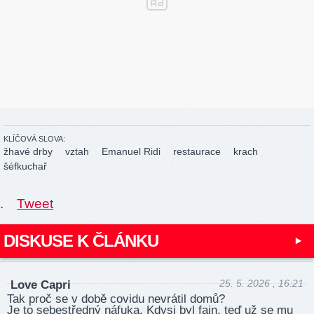
KLÍČOVÁ SLOVA:
žhavé drby
vztah
Emanuel Ridi
restaurace
krach
šéfkuchař
.
Tweet
DISKUSE K ČLÁNKU
25. 5. 2026 , 16:21
Love Capri
Tak proč se v době covidu nevrátil domů?
Je to sebestředný náfuka. Kdysi byl fajn, teď už se mu