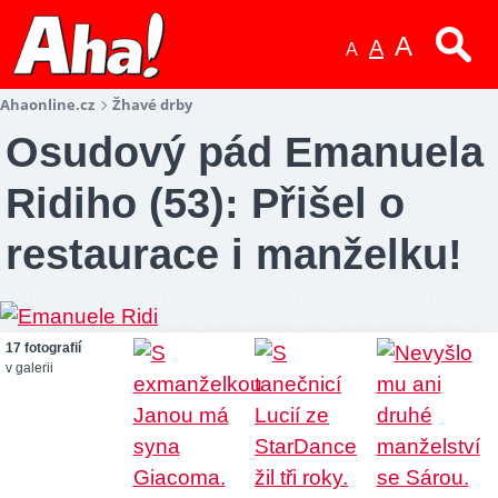
A
A
A
Ahaonline.cz
Žhavé drby
Osudový pád Emanuela
Ridiho (53): Přišel o
restaurace i manželku!
17 fotografií
v galerii