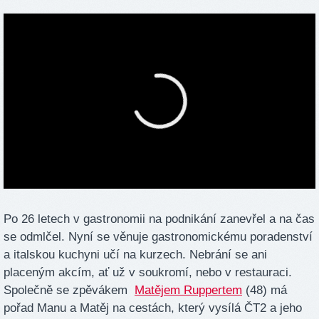
Po 26 letech v gastronomii na podnikání zanevřel a na čas
se odmlčel. Nyní se věnuje gastronomickému poradenství
a italskou kuchyni učí na kurzech. Nebrání se ani
placeným akcím, ať už v soukromí, nebo v restauraci.
Společně se zpěvákem
Matějem Ruppertem
(48) má
pořad Manu a Matěj na cestách, který vysílá ČT2 a jeho