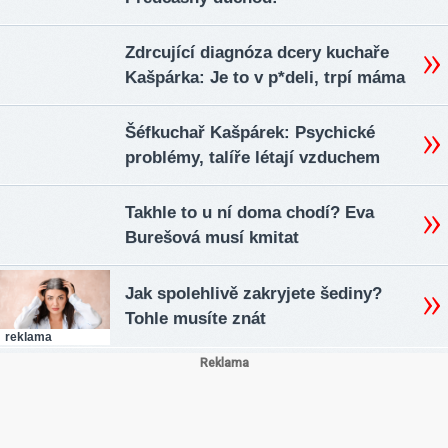
Zdrcující diagnóza dcery kuchaře
Kašpárka: Je to v p*deli, trpí máma
Šéfkuchař Kašpárek: Psychické
problémy, talíře létají vzduchem
Takhle to u ní doma chodí? Eva
Burešová musí kmitat
Jak spolehlivě zakryjete šediny?
Tohle musíte znát
reklama