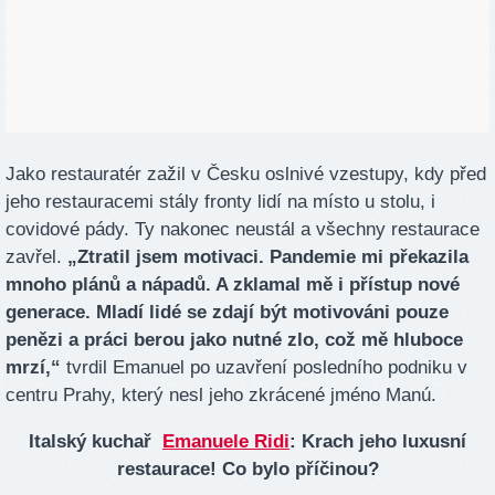
Jako restauratér zažil v Česku oslnivé vzestupy, kdy před
jeho restauracemi stály fronty lidí na místo u stolu, i
covidové pády. Ty nakonec neustál a všechny restaurace
zavřel.
„Ztratil jsem motivaci. Pandemie mi překazila
mnoho plánů a nápadů. A zklamal mě i přístup nové
generace. Mladí lidé se zdají být motivováni pouze
penězi a práci berou jako nutné zlo, což mě hluboce
mrzí,“
tvrdil Emanuel po uzavření posledního podniku v
centru Prahy, který nesl jeho zkrácené jméno Manú.
Italský kuchař
Emanuele Ridi
: Krach jeho luxusní
restaurace! Co bylo příčinou?