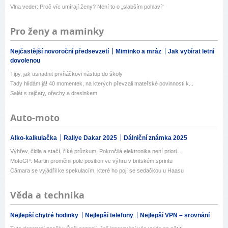
Vlna veder: Proč víc umírají ženy? Není to o „slabším pohlaví“
Pro ženy a maminky
Nejčastější novoroční předsevzetí
Miminko a mráz
Jak vybírat letní
dovolenou
Tipy, jak usnadnit prvňáčkovi nástup do školy
Tady hlídám já! 40 momentek, na kterých převzali mateřské povinnosti k...
Salát s rajčaty, ořechy a dresinkem
Auto-moto
Alko-kalkulačka
Rallye Dakar 2025
Dálniční známka 2025
Výhřev, čidla a stačí, říká průzkum. Pokročilá elektronika není priori...
MotoGP: Martin proměnil pole position ve výhru v britském sprintu
Câmara se vyjádřil ke spekulacím, které ho pojí se sedačkou u Haasu
Věda a technika
Nejlepší chytré hodinky
Nejlepší telefony
Nejlepší VPN – srovnání