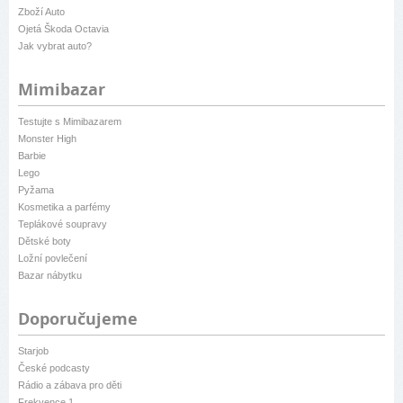
Zboží Auto
Ojetá Škoda Octavia
Jak vybrat auto?
Mimibazar
Testujte s Mimibazarem
Monster High
Barbie
Lego
Pyžama
Kosmetika a parfémy
Teplákové soupravy
Dětské boty
Ložní povlečení
Bazar nábytku
Doporučujeme
Starjob
České podcasty
Rádio a zábava pro děti
Frekvence 1