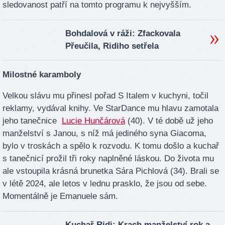
sledovanost patří na tomto programu k nejvyšším.
Bohdalová v ráži: Zfackovala
Přeučila, Ridiho setřela
Milostné karamboly
Velkou slávu mu přinesl pořad S Italem v kuchyni, točil
reklamy, vydával knihy. Ve StarDance mu hlavu zamotala
jeho tanečnice
Lucie Hunčárová
(40). V té době už jeho
manželství s Janou, s níž má jediného syna Giacoma,
bylo v troskách a spělo k rozvodu. K tomu došlo a kuchař
s tanečnicí prožil tři roky naplněné láskou. Do života mu
ale vstoupila krásná brunetka Sára Pichlová (34). Brali se
v létě 2024, ale letos v lednu prasklo, že jsou od sebe.
Momentálně je Emanuele sám.
Kuchař Ridi: Krach manželství rok a