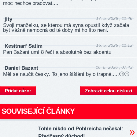
moc nechce pracovat....
17. 5. 2026 , 11:46
jity
Svoji manželku, se kterou má syna opustil když začala
být vážně nemocná od té doby mi ho líto neni.
16. 5. 2026 , 11:12
Kesitnarf Satim
Pan Bažant umí 8 řečí a absolutně bez akcentu
16. 5. 2026 , 07:43
Daniel Bazant
Měl se naučit česky. To jeho šišlání bylo trapné.....🙄🙄
Přidat názor
Zobrazit celou diskuzi
SOUVISEJÍCÍ ČLÁNKY
Tohle nikdo od Pohlreicha nečekal:
Předčasný důchod!