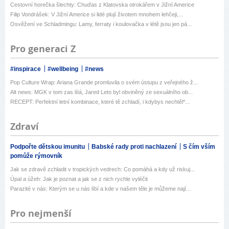
Cestovní horečka šlechty: Chuďas z Klatovska otrokářem v Jižní Americe
Filip Vondrášek: V Jižní Americe si lidé plují životem mnohem lehčeji,...
Osvěžení ve Schladmingu: Lamy, ferraty i koulovačka v létě jsou jen pá...
Pro generaci Z
#inspirace
#wellbeing
#news
Pop Culture Wrap: Ariana Grande promluvila o svém ústupu z veřejného ž...
Alt news: MGK v tom zas lítá, Jared Leto byl obviněný ze sexuálního ob...
RECEPT: Perfektní letní kombinace, které tě zchladí, i kdybys nechtěl*...
Zdraví
Podpořte dětskou imunitu
Babské rady proti nachlazení
S čím vším
pomůže rýmovník
Jak se zdravě zchladit v tropických vedrech: Co pomáhá a kdy už riskuj...
Úpal a úžeh: Jak je poznat a jak se z nich rychle vyléčit
Parazité v nás: Kterým se u nás líbí a kde v našem těle je můžeme nají...
Pro nejmenší