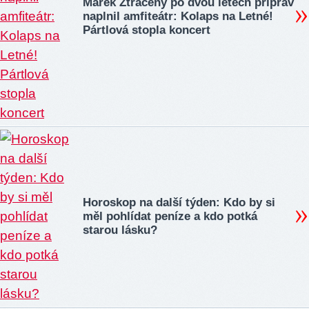
Marek Ztracený po dvou letech příprav
naplnil amfiteátr: Kolaps na Letné!
Pártlová stopla koncert
Horoskop na další týden: Kdo by si
měl pohlídat peníze a kdo potká
starou lásku?