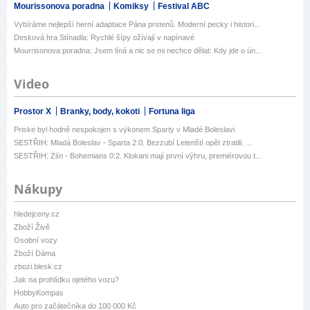
Mourissonova poradna
Komiksy
Festival ABC
Vybíráme nejlepší herní adaptace Pána prstenů. Moderní pecky i histori...
Desková hra Stínadla: Rychlé šípy ožívají v napínavé
Mourrisonova poradna: Jsem líná a nic se mi nechce dělat: Kdy jde o ún...
Video
Prostor X
Branky, body, kokoti
Fortuna liga
Priske byl hodně nespokojen s výkonem Sparty v Mladé Boleslavi
SESTŘIH: Mladá Boleslav - Sparta 2:0. Bezzubí Letenští opět ztratili. ...
SESTŘIH: Zlín - Bohemians 0:2. Klokani mají první výhru, premiérovou t...
Nákupy
hledejceny.cz
Zboží Živě
Osobní vozy
Zboží Dáma
zbozi.blesk.cz
Jak na prohlídku ojetého vozu?
HobbyKompas
Auto pro začátečníka do 100 000 Kč