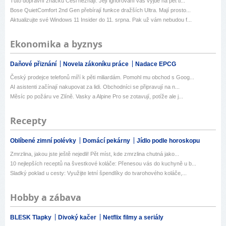
Tuto dopravní značku Češi neznají. Její ignorování vás vyjde na pět ti...
Bose QuietComfort 2nd Gen přebírají funkce dražších Ultra. Mají prosto...
Aktualizujte své Windows 11 Insider do 11. srpna. Pak už vám nebudou f...
Ekonomika a byznys
Daňové přiznání
Novela zákoníku práce
Nadace EPCG
Český prodejce telefonů míří k pěti miliardám. Pomohl mu obchod s Goog...
AI asistenti začínají nakupovat za lidi. Obchodníci se připravují na n...
Měsíc po požáru ve Zlíně. Vasky a Alpine Pro se zotavují, potíže ale j...
Recepty
Oblíbené zimní polévky
Domácí pekárny
Jídlo podle horoskopu
Zmrzlina, jakou jste ještě nejedli! Pět míst, kde zmrzlina chutná jako...
10 nejlepších receptů na švestkové koláče: Přenesou vás do kuchyně u b...
Sladký poklad u cesty: Využijte letní špendlíky do tvarohového koláče,...
Hobby a zábava
BLESK Tlapky
Divoký kačer
Netflix filmy a seriály