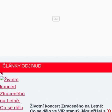
ČLÁNKY ODJINUD
Životní koncert Ztraceného na Letné:
Co se dělo ve VIP stanu? Jágr přišel s