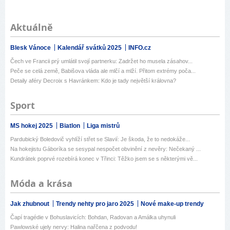
Aktuálně
Blesk Vánoce
Kalendář svátků 2025
INFO.cz
Čech ve Francii prý umlátil svojí partnerku: Zadržet ho musela zásahov...
Peče se celá země, Babišova vláda ale mlčí a mlží. Přitom extrémy poča...
Detaily aféry Decroix s Havránkem: Kdo je tady největší královna?
Sport
MS hokej 2025
Biatlon
Liga mistrů
Pardubický Boledovič vyhlíží střet se Slavií: Je škoda, že to nedokáže...
Na hokejistu Gáboríka se sesypal nespočet obvinění z nevěry: Nečekaný ...
Kundrátek poprvé rozebírá konec v Třinci: Těžko jsem se s některými vě...
Móda a krása
Jak zhubnout
Trendy nehty pro jaro 2025
Nové make-up trendy
Čapí tragédie v Bohuslavicích: Bohdan, Radovan a Amálka uhynuli
Pawlowské ujely nervy: Halina nařčena z podvodu!