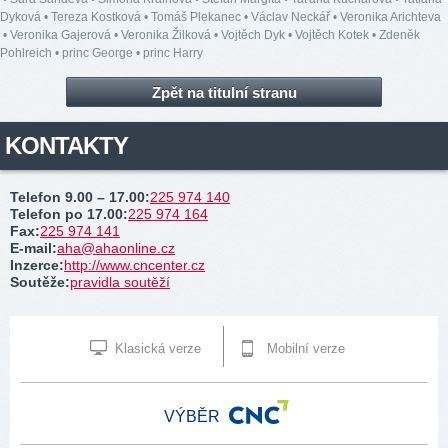
Dyková
•
Tereza Kostková
•
Tomáš Plekanec
•
Václav Neckář
•
Veronika Arichteva
•
Veronika Gajerová
•
Veronika Žilková
•
Vojtěch Dyk
•
Vojtěch Kotek
•
Zdeněk
Pohlreich
•
princ George
•
princ Harry
Zpět na titulní stranu
KONTAKTY
Telefon 9.00 – 17.00
:
225 974 140
Telefon po 17.00
:
225 974 164
Fax
:
225 974 141
E-mail
:
aha@ahaonline.cz
Inzerce
:
http://www.cncenter.cz
Soutěže
:
pravidla soutěží
Klasická verze
Mobilní verze
VÝBĚR