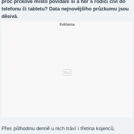
proč prckové místo povídání si a her s rodiči civí do
telefonu či tabletu? Data nejnovějšího průzkumu jsou
děsivá.
Přes půlhodinu denně u nich tráví i třetina kojenců,