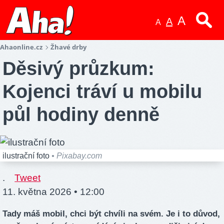
A
A
A
Ahaonline.cz
Žhavé drby
Děsivý průzkum:
Kojenci tráví u mobilu
půl hodiny denně
ilustrační foto
• Pixabay.com
.
Tweet
11. května 2026 • 12:00
Tady máš mobil, chci být chvíli na svém. Je i to důvod,