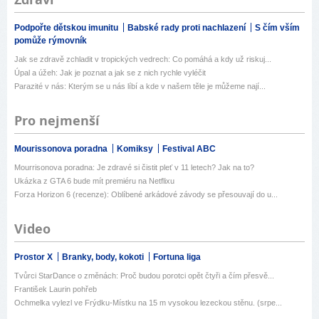
Podpořte dětskou imunitu
Babské rady proti nachlazení
S čím vším
pomůže rýmovník
Jak se zdravě zchladit v tropických vedrech: Co pomáhá a kdy už riskuj...
Úpal a úžeh: Jak je poznat a jak se z nich rychle vyléčit
Parazité v nás: Kterým se u nás líbí a kde v našem těle je můžeme nají...
Pro nejmenší
Mourissonova poradna
Komiksy
Festival ABC
Mourrisonova poradna: Je zdravé si čistit pleť v 11 letech? Jak na to?
Ukázka z GTA 6 bude mít premiéru na Netflixu
Forza Horizon 6 (recenze): Oblíbené arkádové závody se přesouvají do u...
Video
Prostor X
Branky, body, kokoti
Fortuna liga
Tvůrci StarDance o změnách: Proč budou porotci opět čtyři a čím přesvě...
František Laurin pohřeb
Ochmelka vylezl ve Frýdku-Místku na 15 m vysokou lezeckou stěnu. (srpe...