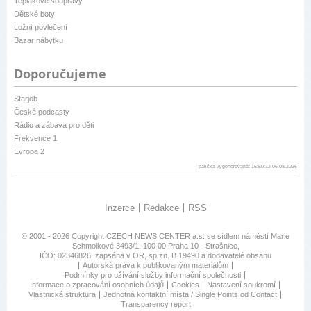
Teplákové soupravy
Dětské boty
Ložní povlečení
Bazar nábytku
Doporučujeme
Starjob
České podcasty
Rádio a zábava pro děti
Frekvence 1
Evropa 2
patička vygenerovaná: 16:50:12 06.08.2026
Inzerce
Redakce
RSS
© 2001 - 2026 Copyright
CZECH NEWS CENTER a.s.
se sídlem náměstí Marie
Schmolkové 3493/1, 100 00 Praha 10 - Strašnice,
IČO: 02346826, zapsána v OR, sp.zn. B 19490 a dodavatelé obsahu
Autorská práva k publikovaným materiálům
Podmínky pro užívání služby informační společnosti
Informace o zpracování osobních údajů
Cookies
Nastavení soukromí
Vlastnická struktura
Jednotná kontaktní místa / Single Points od Contact
Transparency report