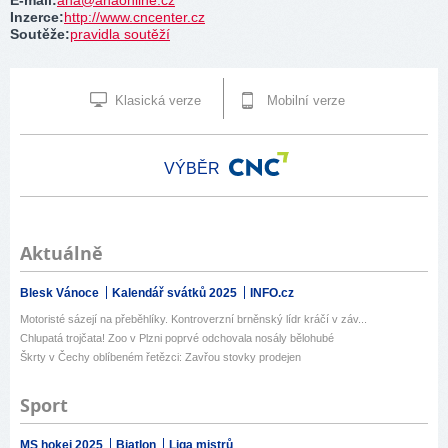
E-mail
:
aha@ahaonline.cz
Inzerce
:
http://www.cncenter.cz
Soutěže
:
pravidla soutěží
Klasická verze
Mobilní verze
VÝBĚR
Aktuálně
Blesk Vánoce
Kalendář svátků 2025
INFO.cz
Motoristé sázejí na přeběhlíky. Kontroverzní brněnský lídr kráčí v záv...
Chlupatá trojčata! Zoo v Plzni poprvé odchovala nosály bělohubé
Škrty v Čechy oblíbeném řetězci: Zavřou stovky prodejen
Sport
MS hokej 2025
Biatlon
Liga mistrů