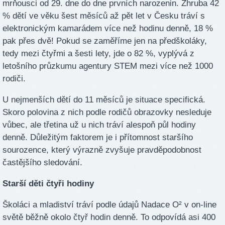
mrňousci od 29. dne do dne prvních narozenin. Zhruba 42
% dětí ve věku šest měsíců až pět let v Česku tráví s
elektronickým kamarádem více než hodinu denně, 18 %
pak přes dvě! Pokud se zaměříme jen na předškoláky,
tedy mezi čtyřmi a šesti lety, jde o 82 %, vyplývá z
letošního průzkumu agentury STEM mezi více než 1000
rodiči.
U nejmenších dětí do 11 měsíců je situace specifická.
Skoro polovina z nich podle rodičů obrazovky nesleduje
vůbec, ale třetina už u nich tráví alespoň půl hodiny
denně. Důležitým faktorem je i přítomnost staršího
sourozence, který výrazně zvyšuje pravděpodobnost
častějšího sledování.
Starší děti čtyři hodiny
Školáci a mladiství tráví podle údajů Nadace O² v on-line
světě běžně okolo čtyř hodin denně. To odpovídá asi 400