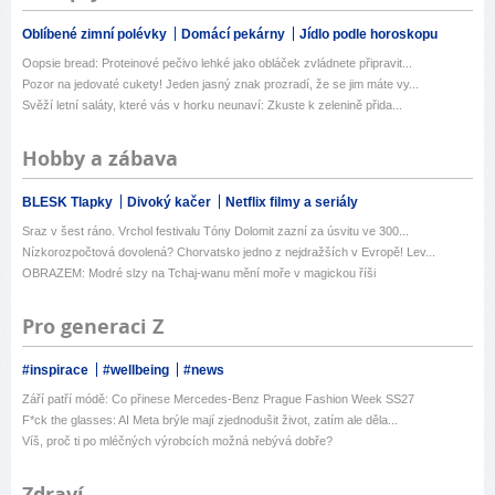
Oblíbené zimní polévky
Domácí pekárny
Jídlo podle horoskopu
Oopsie bread: Proteinové pečivo lehké jako obláček zvládnete připravit...
Pozor na jedovaté cukety! Jeden jasný znak prozradí, že se jim máte vy...
Svěží letní saláty, které vás v horku neunaví: Zkuste k zelenině přida...
Hobby a zábava
BLESK Tlapky
Divoký kačer
Netflix filmy a seriály
Sraz v šest ráno. Vrchol festivalu Tóny Dolomit zazní za úsvitu ve 300...
Nízkorozpočtová dovolená? Chorvatsko jedno z nejdražších v Evropě! Lev...
OBRAZEM: Modré slzy na Tchaj-wanu mění moře v magickou říši
Pro generaci Z
#inspirace
#wellbeing
#news
Září patří módě: Co přinese Mercedes-Benz Prague Fashion Week SS27
F*ck the glasses: AI Meta brýle mají zjednodušit život, zatím ale děla...
Víš, proč ti po mléčných výrobcích možná nebývá dobře?
Zdraví