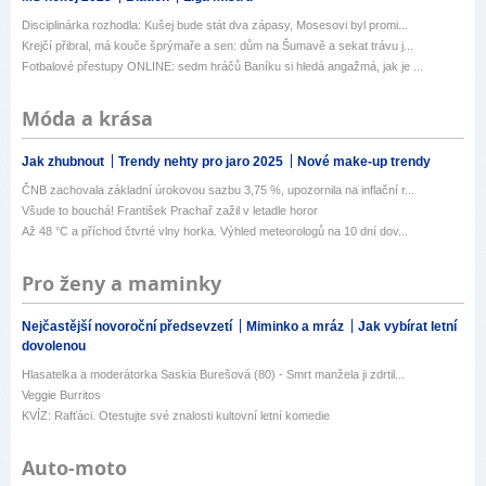
Disciplinárka rozhodla: Kušej bude stát dva zápasy, Mosesovi byl promi...
Krejčí přibral, má kouče šprýmaře a sen: dům na Šumavě a sekat trávu j...
Fotbalové přestupy ONLINE: sedm hráčů Baníku si hledá angažmá, jak je ...
Móda a krása
Jak zhubnout
Trendy nehty pro jaro 2025
Nové make-up trendy
ČNB zachovala základní úrokovou sazbu 3,75 %, upozornila na inflační r...
Všude to bouchá! František Prachař zažil v letadle horor
Až 48 °C a příchod čtvrté vlny horka. Výhled meteorologů na 10 dní dov...
Pro ženy a maminky
Nejčastější novoroční předsevzetí
Miminko a mráz
Jak vybírat letní
dovolenou
Hlasatelka a moderátorka Saskia Burešová (80) - Smrt manžela ji zdrtil...
Veggie Burritos
KVÍZ: Rafťáci. Otestujte své znalosti kultovní letní komedie
Auto-moto