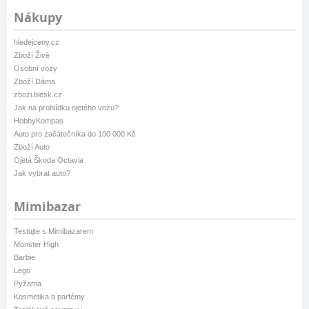
Nákupy
hledejceny.cz
Zboží Živě
Osobní vozy
Zboží Dáma
zbozi.blesk.cz
Jak na prohlídku ojetého vozu?
HobbyKompas
Auto pro začátečníka do 100 000 Kč
Zboží Auto
Ojetá Škoda Octavia
Jak vybrat auto?
Mimibazar
Testujte s Mimibazarem
Monster High
Barbie
Lego
Pyžama
Kosmetika a parfémy