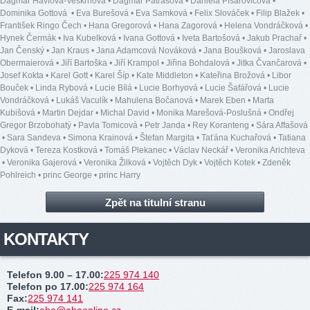
Dagmar Havlová-Veškrnová
•
Dagmar Patrasová
•
Daniela Písařovicová
•
Dominika Gottová
•
Eva Burešová
•
Eva Samková
•
Felix Slováček
•
Filip Blažek
•
František Ringo Čech
•
Hana Gregorová
•
Hana Zagorová
•
Helena Vondráčková
•
Hynek Čermák
•
Iva Kubelková
•
Ivana Gottová
•
Iveta Bartošová
•
Jakub Prachař
•
Jan Čenský
•
Jan Kraus
•
Jana Adamcová Nováková
•
Jana Boušková
•
Jaroslava
Obermaierová
•
Jiří Bartoška
•
Jiří Krampol
•
Jiřina Bohdalová
•
Jitka Čvančarová
•
Josef Kokta
•
Karel Gott
•
Karel Šíp
•
Kate Middleton
•
Kateřina Brožová
•
Libor
Bouček
•
Linda Rybová
•
Lucie Bílá
•
Lucie Borhyová
•
Lucie Šafářová
•
Lucie
Vondráčková
•
Lukáš Vaculík
•
Mahulena Bočanová
•
Marek Eben
•
Marta
Kubišová
•
Martin Dejdar
•
Michal David
•
Monika Marešová-Poslušná
•
Ondřej
Gregor Brzobohatý
•
Pavla Tomicová
•
Petr Janda
•
Rey Koranteng
•
Sára Affašová
•
Sara Sandeva
•
Simona Krainová
•
Štefan Margita
•
Taťána Kuchařová
•
Tatiana
Dyková
•
Tereza Kostková
•
Tomáš Plekanec
•
Václav Neckář
•
Veronika Arichteva
•
Veronika Gajerová
•
Veronika Žilková
•
Vojtěch Dyk
•
Vojtěch Kotek
•
Zdeněk
Pohlreich
•
princ George
•
princ Harry
Zpět na titulní stranu
KONTAKTY
Telefon 9.00 – 17.00
:
225 974 140
Telefon po 17.00
:
225 974 164
Fax
:
225 974 141