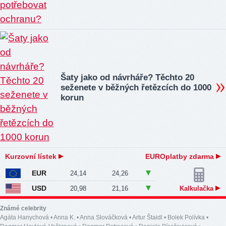
Šaty jako od návrháře? Těchto 20
seženete v běžných řetězcích do 1000
korun
Kurzovní lístek
EUROplatby zdarma
EUR
24,14
24,26
USD
20,98
21,16
Kalkulačka
Známé celebrity
Agáta Hanychová
•
Anna K.
•
Anna Slováčková
•
Artur Štaidl
•
Bolek Polívka
•