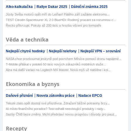
Alko-kalkulačka
Rallye Dakar 2025
Dálniční známka 2025
Jízdy Světa motorů opět míří do Letňan! Pátého září zažijete elektromo...
TEST Citroën Spacetourer XL 2.0 BlueHDi: Rodinný pracant za rozumnou c...
Řecko přitvrzuje: Pokuty až 200 tisíc a hrozba vězení pro kempaře
Věda a technika
Nejlepší chytré hodinky
Nejlepší telefony
Nejlepší VPN – srovnání
NASA chce prozkoumat jeskyně pod povrchem Měsíce pomocí dronu napájené...
T-Mobile přilákal v pololetí 50 tisíc nových zákazníků mobilních služe...
Alza má další variaci na Logitech MX Master. Nová myš už nabídne i kol...
Ekonomika a byznys
Daňové přiznání
Novela zákoníku práce
Nadace EPCG
Tekuté zlato opět dostojí své přezdívce. Zdražení běžné potraviny brzy...
AI místo finančního poradce? Test odhalil neexistující produkty i rady...
Sazby ČNB beze změny. Michl představí novou prognózu i důvody pro pauz...
Recepty