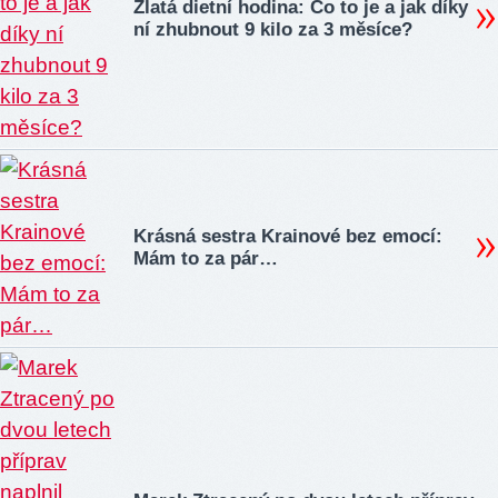
Zlatá dietní hodina: Co to je a jak díky
ní zhubnout 9 kilo za 3 měsíce?
Krásná sestra Krainové bez emocí:
Mám to za pár…