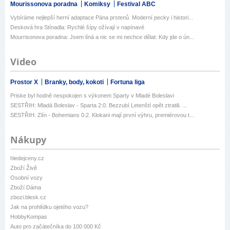
Mourissonova poradna
Komiksy
Festival ABC
Vybíráme nejlepší herní adaptace Pána prstenů. Moderní pecky i histori...
Desková hra Stínadla: Rychlé šípy ožívají v napínavé
Mourrisonova poradna: Jsem líná a nic se mi nechce dělat: Kdy jde o ún...
Video
Prostor X
Branky, body, kokoti
Fortuna liga
Priske byl hodně nespokojen s výkonem Sparty v Mladé Boleslavi
SESTŘIH: Mladá Boleslav - Sparta 2:0. Bezzubí Letenští opět ztratili. ...
SESTŘIH: Zlín - Bohemians 0:2. Klokani mají první výhru, premiérovou t...
Nákupy
hledejceny.cz
Zboží Živě
Osobní vozy
Zboží Dáma
zbozi.blesk.cz
Jak na prohlídku ojetého vozu?
HobbyKompas
Auto pro začátečníka do 100 000 Kč