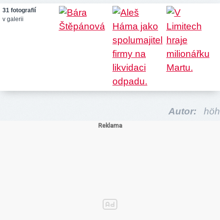
31 fotografií
v galerii
Autor:
höh