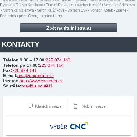
Dyková
•
Tereza Kostková
•
Tomáš Plekanec
•
Václav Neckář
•
Veronika Arichteva
•
Veronika Gajerová
•
Veronika Žilková
•
Vojtěch Dyk
•
Vojtěch Kotek
•
Zdeněk
Pohlreich
•
princ George
•
princ Harry
Zpět na titulní stranu
KONTAKTY
Telefon 9.00 – 17.00
:
225 974 140
Telefon po 17.00
:
225 974 164
Fax
:
225 974 141
E-mail
:
aha@ahaonline.cz
Inzerce
:
http://www.cncenter.cz
Soutěže
:
pravidla soutěží
Klasická verze
Mobilní verze
VÝBĚR