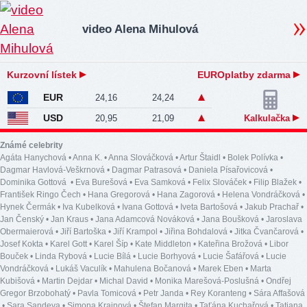
video Alena Mihulová
Kurzovní lístek
EUROplatby zdarma
EUR
24,16
24,24
USD
20,95
21,09
Kalkulačka
Známé celebrity
Agáta Hanychová
•
Anna K.
•
Anna Slováčková
•
Artur Štaidl
•
Bolek Polívka
•
Dagmar Havlová-Veškrnová
•
Dagmar Patrasová
•
Daniela Písařovicová
•
Dominika Gottová
•
Eva Burešová
•
Eva Samková
•
Felix Slováček
•
Filip Blažek
•
František Ringo Čech
•
Hana Gregorová
•
Hana Zagorová
•
Helena Vondráčková
•
Hynek Čermák
•
Iva Kubelková
•
Ivana Gottová
•
Iveta Bartošová
•
Jakub Prachař
•
Jan Čenský
•
Jan Kraus
•
Jana Adamcová Nováková
•
Jana Boušková
•
Jaroslava
Obermaierová
•
Jiří Bartoška
•
Jiří Krampol
•
Jiřina Bohdalová
•
Jitka Čvančarová
•
Josef Kokta
•
Karel Gott
•
Karel Šíp
•
Kate Middleton
•
Kateřina Brožová
•
Libor
Bouček
•
Linda Rybová
•
Lucie Bílá
•
Lucie Borhyová
•
Lucie Šafářová
•
Lucie
Vondráčková
•
Lukáš Vaculík
•
Mahulena Bočanová
•
Marek Eben
•
Marta
Kubišová
•
Martin Dejdar
•
Michal David
•
Monika Marešová-Poslušná
•
Ondřej
Gregor Brzobohatý
•
Pavla Tomicová
•
Petr Janda
•
Rey Koranteng
•
Sára Affašová
•
Sara Sandeva
•
Simona Krainová
•
Štefan Margita
•
Taťána Kuchařová
•
Tatiana