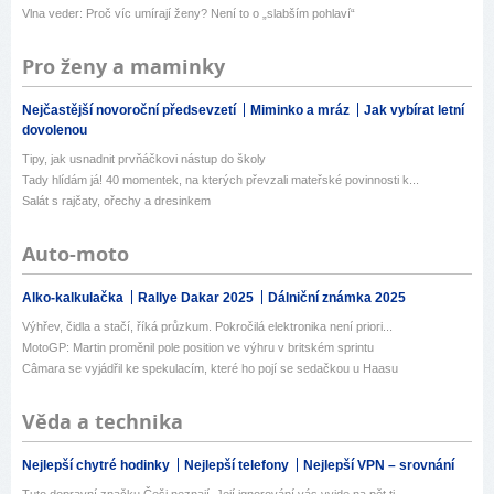
Vlna veder: Proč víc umírají ženy? Není to o „slabším pohlaví“
Pro ženy a maminky
Nejčastější novoroční předsevzetí
Miminko a mráz
Jak vybírat letní
dovolenou
Tipy, jak usnadnit prvňáčkovi nástup do školy
Tady hlídám já! 40 momentek, na kterých převzali mateřské povinnosti k...
Salát s rajčaty, ořechy a dresinkem
Auto-moto
Alko-kalkulačka
Rallye Dakar 2025
Dálniční známka 2025
Výhřev, čidla a stačí, říká průzkum. Pokročilá elektronika není priori...
MotoGP: Martin proměnil pole position ve výhru v britském sprintu
Câmara se vyjádřil ke spekulacím, které ho pojí se sedačkou u Haasu
Věda a technika
Nejlepší chytré hodinky
Nejlepší telefony
Nejlepší VPN – srovnání
Tuto dopravní značku Češi neznají. Její ignorování vás vyjde na pět ti...