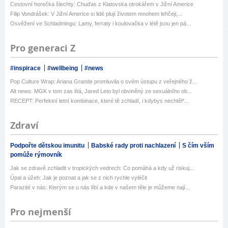
Cestovní horečka šlechty: Chuďas z Klatovska otrokářem v Jižní Americe
Filip Vondrášek: V Jižní Americe si lidé plují životem mnohem lehčeji,...
Osvěžení ve Schladmingu: Lamy, ferraty i koulovačka v létě jsou jen pá...
Pro generaci Z
#inspirace
#wellbeing
#news
Pop Culture Wrap: Ariana Grande promluvila o svém ústupu z veřejného ž...
Alt news: MGK v tom zas lítá, Jared Leto byl obviněný ze sexuálního ob...
RECEPT: Perfektní letní kombinace, které tě zchladí, i kdybys nechtěl*...
Zdraví
Podpořte dětskou imunitu
Babské rady proti nachlazení
S čím vším
pomůže rýmovník
Jak se zdravě zchladit v tropických vedrech: Co pomáhá a kdy už riskuj...
Úpal a úžeh: Jak je poznat a jak se z nich rychle vyléčit
Parazité v nás: Kterým se u nás líbí a kde v našem těle je můžeme nají...
Pro nejmenší