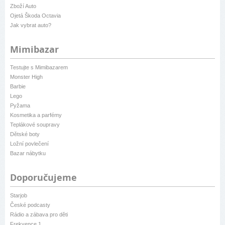
Zboží Auto
Ojetá Škoda Octavia
Jak vybrat auto?
Mimibazar
Testujte s Mimibazarem
Monster High
Barbie
Lego
Pyžama
Kosmetika a parfémy
Teplákové soupravy
Dětské boty
Ložní povlečení
Bazar nábytku
Doporučujeme
Starjob
České podcasty
Rádio a zábava pro děti
Frekvence 1