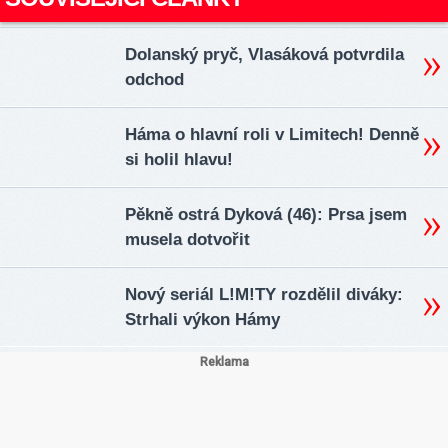
Dolanský pryč, Vlasáková potvrdila
odchod
Háma o hlavní roli v Limitech! Denně
si holil hlavu!
Pěkně ostrá Dyková (46): Prsa jsem
musela dotvořit
Nový seriál L!M!TY rozdělil diváky:
Strhali výkon Hámy