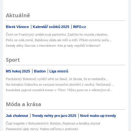
Aktuálně
Blesk Vánoce
Kalendář svátků 2025
INFO.cz
Čech ve Francii prý umlátil svojí partnerku: Zadržet ho musela zásahov...
Peče se celá země, Babišova vláda ale mlčí a mlží. Přitom extrémy poča...
Detaily aféry Decroix s Havránkem: Kdo je tady největší královna?
Sport
MS hokej 2025
Biatlon
Liga mistrů
Pardubický Boledovič vyhlíží střet se Slavií: Je škoda, že to nedokáže...
Na hokejistu Gáboríka se sesypal nespočet obvinění z nevěry: Nečekaný ...
Kundrátek poprvé rozebírá konec v Třinci: Těžko jsem se s některými vě...
Móda a krása
Jak zhubnout
Trendy nehty pro jaro 2025
Nové make-up trendy
Čapí tragédie v Bohuslavicích: Bohdan, Radovan a Amálka uhynuli
Pawlowské ujely nervy: Halina nařčena z podvodu!