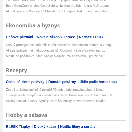
Bose QuietComfort 2nd Gen přebírají funkce dražších Ultra. Mají prosto...
Aktualizujte své Windows 11 Insider do 11. srpna. Pak už vám nebudou f...
Ekonomika a byznys
Daňové přiznání
Novela zákoníku práce
Nadace EPCG
Český prodejce telefonů míří k pěti miliardám. Pomohl mu obchod s Goog...
AI asistenti začínají nakupovat za lidi. Obchodníci se připravují na n...
Měsíc po požáru ve Zlíně. Vasky a Alpine Pro se zotavují, potíže ale j...
Recepty
Oblíbené zimní polévky
Domácí pekárny
Jídlo podle horoskopu
Zmrzlina, jakou jste ještě nejedli! Pět míst, kde zmrzlina chutná jako...
10 nejlepších receptů na švestkové koláče: Přenesou vás do kuchyně u b...
Sladký poklad u cesty: Využijte letní špendlíky do tvarohového koláče,...
Hobby a zábava
BLESK Tlapky
Divoký kačer
Netflix filmy a seriály