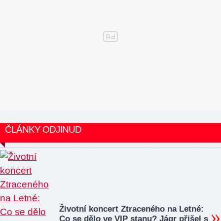
ČLÁNKY ODJINUD
Životní koncert Ztraceného na Letné:
Co se dělo ve VIP stanu? Jágr přišel s