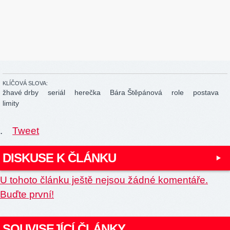
KLÍČOVÁ SLOVA:
žhavé drby
seriál
herečka
Bára Štěpánová
role
postava
limity
.
Tweet
DISKUSE K ČLÁNKU
U tohoto článku ještě nejsou žádné komentáře.
Buďte první!
SOUVISEJÍCÍ ČLÁNKY