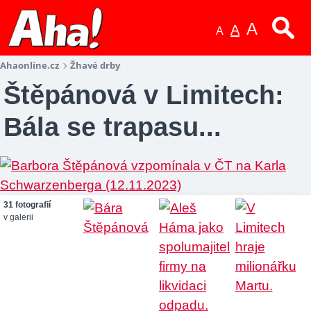
A
A
A
Ahaonline.cz
Žhavé drby
Štěpánová v Limitech:
Bála se trapasu...
31 fotografií
v galerii