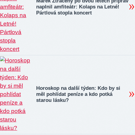
Marek Ztracený po dvou letech příprav
naplnil amfiteátr: Kolaps na Letné!
Pártlová stopla koncert
Horoskop na další týden: Kdo by si
měl pohlídat peníze a kdo potká
starou lásku?