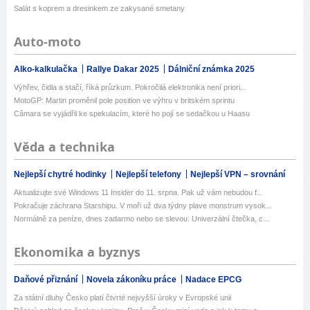
Salát s koprem a dresinkem ze zakysané smetany
Auto-moto
Alko-kalkulačka
Rallye Dakar 2025
Dálniční známka 2025
Výhřev, čidla a stačí, říká průzkum. Pokročilá elektronika není priori...
MotoGP: Martin proměnil pole position ve výhru v britském sprintu
Câmara se vyjádřil ke spekulacím, které ho pojí se sedačkou u Haasu
Věda a technika
Nejlepší chytré hodinky
Nejlepší telefony
Nejlepší VPN – srovnání
Aktualizujte své Windows 11 Insider do 11. srpna. Pak už vám nebudou f...
Pokračuje záchrana Starshipu. V moři už dva týdny plave monstrum vysok...
Normálně za peníze, dnes zadarmo nebo se slevou: Univerzální čtečka, c...
Ekonomika a byznys
Daňové přiznání
Novela zákoníku práce
Nadace EPCG
Za státní dluhy Česko platí čtvrté nejvyšší úroky v Evropské unii