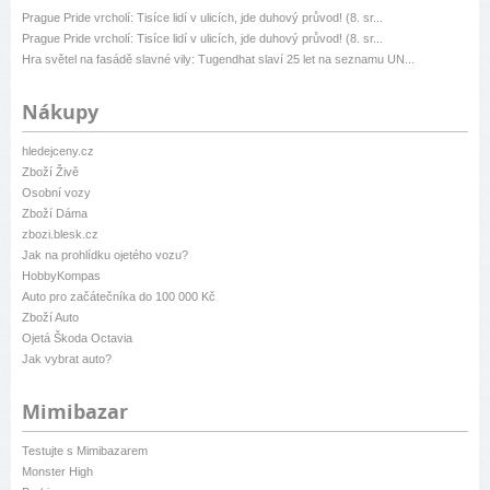
Prague Pride vrcholí: Tisíce lidí v ulicích, jde duhový průvod! (8. sr...
Prague Pride vrcholí: Tisíce lidí v ulicích, jde duhový průvod! (8. sr...
Hra světel na fasádě slavné vily: Tugendhat slaví 25 let na seznamu UN...
Nákupy
hledejceny.cz
Zboží Živě
Osobní vozy
Zboží Dáma
zbozi.blesk.cz
Jak na prohlídku ojetého vozu?
HobbyKompas
Auto pro začátečníka do 100 000 Kč
Zboží Auto
Ojetá Škoda Octavia
Jak vybrat auto?
Mimibazar
Testujte s Mimibazarem
Monster High