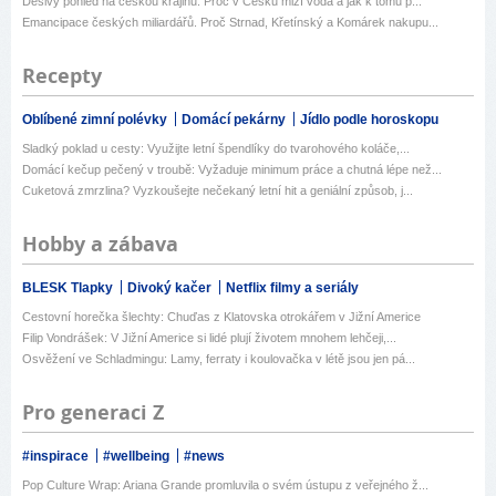
Děsivý pohled na českou krajinu. Proč v Česku mizí voda a jak k tomu p...
Emancipace českých miliardářů. Proč Strnad, Křetínský a Komárek nakupu...
Recepty
Oblíbené zimní polévky
Domácí pekárny
Jídlo podle horoskopu
Sladký poklad u cesty: Využijte letní špendlíky do tvarohového koláče,...
Domácí kečup pečený v troubě: Vyžaduje minimum práce a chutná lépe než...
Cuketová zmrzlina? Vyzkoušejte nečekaný letní hit a geniální způsob, j...
Hobby a zábava
BLESK Tlapky
Divoký kačer
Netflix filmy a seriály
Cestovní horečka šlechty: Chuďas z Klatovska otrokářem v Jižní Americe
Filip Vondrášek: V Jižní Americe si lidé plují životem mnohem lehčeji,...
Osvěžení ve Schladmingu: Lamy, ferraty i koulovačka v létě jsou jen pá...
Pro generaci Z
#inspirace
#wellbeing
#news
Pop Culture Wrap: Ariana Grande promluvila o svém ústupu z veřejného ž...