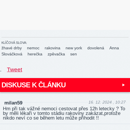
KLÍČOVÁ SLOVA:
žhavé drby
nemoc
rakovina
new york
dovolená
Anna
Slováčková
herečka
zpěvačka
sen
.
Tweet
DISKUSE K ČLÁNKU
16. 12. 2024 , 10:27
milan59
Hm při tak vážné nemoci cestovat přes 12h letecky ? To
by měli lékaři v tomto stádiu rakoviny zakázat,protože
nikdo neví co se během letu může přihodit !!