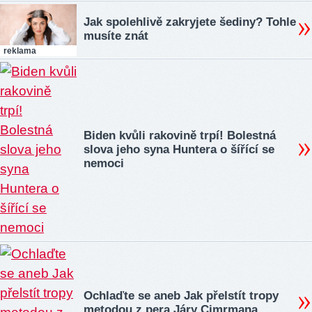
Jak spolehlivě zakryjete šediny? Tohle
musíte znát
reklama
Biden kvůli rakovině trpí! Bolestná
slova jeho syna Huntera o šířící se
nemoci
Ochlaďte se aneb Jak přelstít tropy
metodou z pera Járy Cimrmana