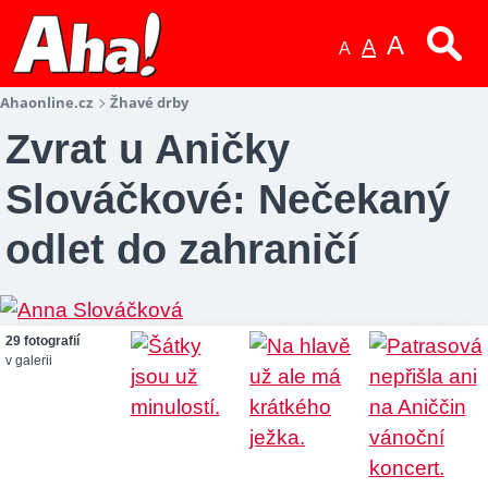
A
A
A
Ahaonline.cz
Žhavé drby
Zvrat u Aničky
Slováčkové: Nečekaný
odlet do zahraničí
29 fotografií
v galerii