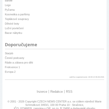
Barbie
Lego
Pyžama
Kosmetika a parfémy
Teplákové soupravy
Dětské boty
Ložní povlečení
Bazar nábytku
Doporučujeme
Starjob
České podcasty
Rádio a zábava pro děti
Frekvence 1
Evropa 2
patička vygenerovaná: 18:30:13 08.08.2026
Inzerce
Redakce
RSS
© 2001 - 2026 Copyright
CZECH NEWS CENTER a.s.
se sídlem náměstí Marie
Schmolkové 3493/1, 100 00 Praha 10 - Strašnice,
IČO: 02346826, zapsána v OR, sp.zn. B 19490 a dodavatelé obsahu