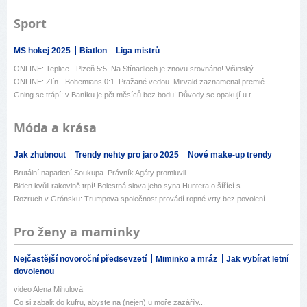
Sport
MS hokej 2025
Biatlon
Liga mistrů
ONLINE: Teplice - Plzeň 5:5. Na Stínadlech je znovu srovnáno! Višinský...
ONLINE: Zlín - Bohemians 0:1. Pražané vedou. Mirvald zaznamenal premié...
Gning se trápí: v Baníku je pět měsíců bez bodu! Důvody se opakují u t...
Móda a krása
Jak zhubnout
Trendy nehty pro jaro 2025
Nové make-up trendy
Brutální napadení Soukupa. Právník Agáty promluvil
Biden kvůli rakovině trpí! Bolestná slova jeho syna Huntera o šířící s...
Rozruch v Grónsku: Trumpova společnost provádí ropné vrty bez povolení...
Pro ženy a maminky
Nejčastější novoroční předsevzetí
Miminko a mráz
Jak vybírat letní
dovolenou
video Alena Mihulová
Co si zabalit do kufru, abyste na (nejen) u moře zazářily...