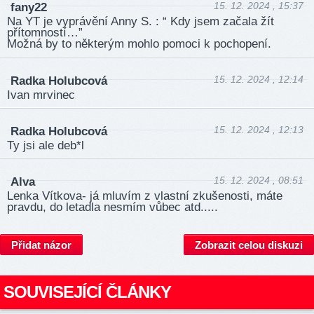
15. 12. 2024 , 15:37
fany22
Na YT je vyprávění Anny S. : “ Kdy jsem začala žít
přítomností…”
Možná by to některým mohlo pomoci k pochopení.
15. 12. 2024 , 12:14
Radka Holubcová
Ivan mrvinec
15. 12. 2024 , 12:13
Radka Holubcová
Ty jsi ale deb*l
15. 12. 2024 , 08:51
Alva
Lenka Vítkova- já mluvím z vlastní zkušenosti, máte
pravdu, do letadla nesmím vůbec atd.....
Přidat názor
Zobrazit celou diskuzi
SOUVISEJÍCÍ ČLÁNKY