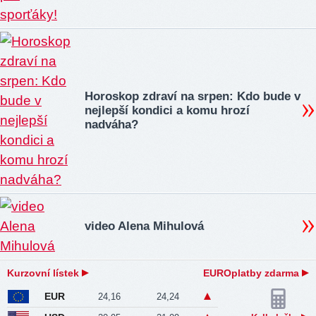
Horoskop zdraví na srpen: Kdo bude v
nejlepší kondici a komu hrozí
nadváha?
video Alena Mihulová
Kurzovní lístek
EUROplatby zdarma
EUR
24,16
24,24