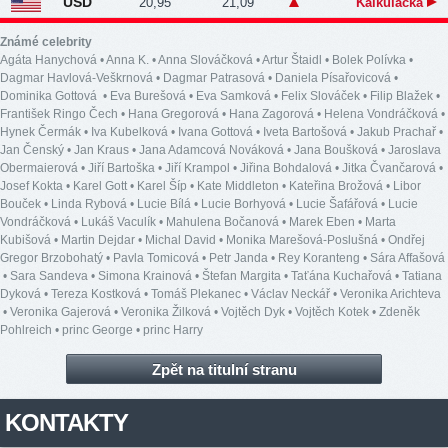
USD
20,95
21,09
Kalkulačka
Známé celebrity
Agáta Hanychová
•
Anna K.
•
Anna Slováčková
•
Artur Štaidl
•
Bolek Polívka
•
Dagmar Havlová-Veškrnová
•
Dagmar Patrasová
•
Daniela Písařovicová
•
Dominika Gottová
•
Eva Burešová
•
Eva Samková
•
Felix Slováček
•
Filip Blažek
•
František Ringo Čech
•
Hana Gregorová
•
Hana Zagorová
•
Helena Vondráčková
•
Hynek Čermák
•
Iva Kubelková
•
Ivana Gottová
•
Iveta Bartošová
•
Jakub Prachař
•
Jan Čenský
•
Jan Kraus
•
Jana Adamcová Nováková
•
Jana Boušková
•
Jaroslava
Obermaierová
•
Jiří Bartoška
•
Jiří Krampol
•
Jiřina Bohdalová
•
Jitka Čvančarová
•
Josef Kokta
•
Karel Gott
•
Karel Šíp
•
Kate Middleton
•
Kateřina Brožová
•
Libor
Bouček
•
Linda Rybová
•
Lucie Bílá
•
Lucie Borhyová
•
Lucie Šafářová
•
Lucie
Vondráčková
•
Lukáš Vaculík
•
Mahulena Bočanová
•
Marek Eben
•
Marta
Kubišová
•
Martin Dejdar
•
Michal David
•
Monika Marešová-Poslušná
•
Ondřej
Gregor Brzobohatý
•
Pavla Tomicová
•
Petr Janda
•
Rey Koranteng
•
Sára Affašová
•
Sara Sandeva
•
Simona Krainová
•
Štefan Margita
•
Taťána Kuchařová
•
Tatiana
Dyková
•
Tereza Kostková
•
Tomáš Plekanec
•
Václav Neckář
•
Veronika Arichteva
•
Veronika Gajerová
•
Veronika Žilková
•
Vojtěch Dyk
•
Vojtěch Kotek
•
Zdeněk
Pohlreich
•
princ George
•
princ Harry
Zpět na titulní stranu
KONTAKTY