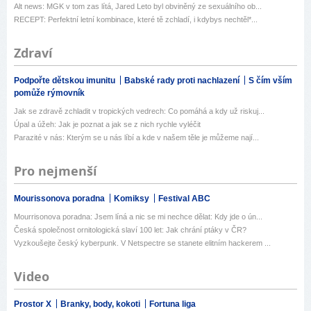
Alt news: MGK v tom zas lítá, Jared Leto byl obviněný ze sexuálního ob...
RECEPT: Perfektní letní kombinace, které tě zchladí, i kdybys nechtěl*...
Zdraví
Podpořte dětskou imunitu
Babské rady proti nachlazení
S čím vším
pomůže rýmovník
Jak se zdravě zchladit v tropických vedrech: Co pomáhá a kdy už riskuj...
Úpal a úžeh: Jak je poznat a jak se z nich rychle vyléčit
Parazité v nás: Kterým se u nás líbí a kde v našem těle je můžeme nají...
Pro nejmenší
Mourissonova poradna
Komiksy
Festival ABC
Mourrisonova poradna: Jsem líná a nic se mi nechce dělat: Kdy jde o ún...
Česká společnost ornitologická slaví 100 let: Jak chrání ptáky v ČR?
Vyzkoušejte český kyberpunk. V Netspectre se stanete elitním hackerem ...
Video
Prostor X
Branky, body, kokoti
Fortuna liga