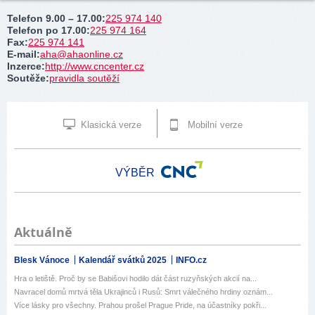
Telefon 9.00 – 17.00
:
225 974 140
Telefon po 17.00
:
225 974 164
Fax
:
225 974 141
E-mail
:
aha@ahaonline.cz
Inzerce
:
http://www.cncenter.cz
Soutěže
:
pravidla soutěží
Klasická verze
Mobilní verze
VÝBĚR
Aktuálně
Blesk Vánoce
Kalendář svátků 2025
INFO.cz
Hra o letiště. Proč by se Babišovi hodilo dát část ruzyňských akcií na...
Navracel domů mrtvá těla Ukrajinců i Rusů: Smrt válečného hrdiny oznám...
Více lásky pro všechny. Prahou prošel Prague Pride, na účastníky pokři...