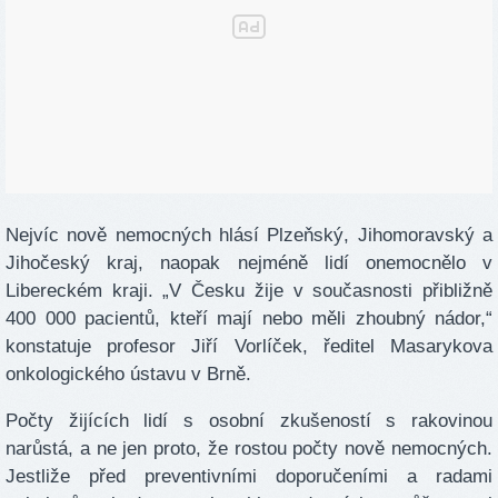
Nejvíc nově nemocných hlásí Plzeňský, Jihomoravský a
Jihočeský kraj, naopak nejméně lidí onemocnělo v
Libereckém kraji. „V Česku žije v současnosti přibližně
400 000 pacientů, kteří mají nebo měli zhoubný nádor,“
konstatuje profesor Jiří Vorlíček, ředitel Masarykova
onkologického ústavu v Brně.
Počty žijících lidí s osobní zkušeností s rakovinou
narůstá, a ne jen proto, že rostou počty nově nemocných.
Jestliže před preventivními doporučeními a radami