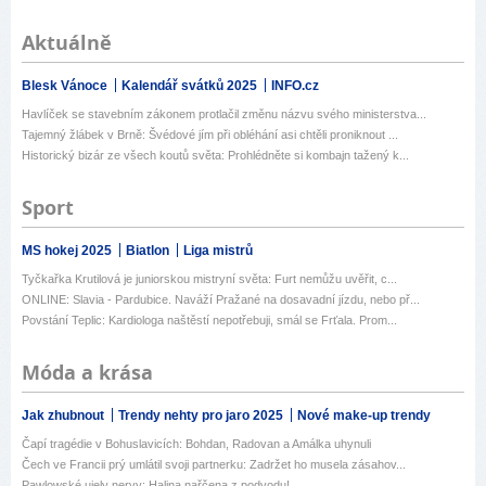
Aktuálně
Blesk Vánoce
Kalendář svátků 2025
INFO.cz
Havlíček se stavebním zákonem protlačil změnu názvu svého ministerstva...
Tajemný žlábek v Brně: Švédové jím při obléhání asi chtěli proniknout ...
Historický bizár ze všech koutů světa: Prohlédněte si kombajn tažený k...
Sport
MS hokej 2025
Biatlon
Liga mistrů
Tyčkařka Krutilová je juniorskou mistryní světa: Furt nemůžu uvěřit, c...
ONLINE: Slavia - Pardubice. Naváží Pražané na dosavadní jízdu, nebo př...
Povstání Teplic: Kardiologa naštěstí nepotřebuji, smál se Frťala. Prom...
Móda a krása
Jak zhubnout
Trendy nehty pro jaro 2025
Nové make-up trendy
Čapí tragédie v Bohuslavicích: Bohdan, Radovan a Amálka uhynuli
Čech ve Francii prý umlátil svoji partnerku: Zadržet ho musela zásahov...
Pawlowské ujely nervy: Halina nařčena z podvodu!