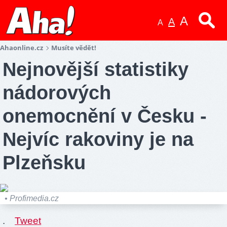
A
A
A
Ahaonline.cz
Musíte vědět!
Nejnovější statistiky
nádorových
onemocnění v Česku -
Nejvíc rakoviny je na
Plzeňsku
• Profimedia.cz
.
Tweet