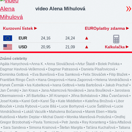
video Alena Mihulová
Kurzovní lístek
EUROplatby zdarma
EUR
24,16
24,24
USD
20,95
21,09
Kalkulačka
Známé celebrity
Agáta Hanychová
•
Anna K.
•
Anna Slováčková
•
Artur Štaidl
•
Bolek Polívka
•
Dagmar Havlová-Veškrnová
•
Dagmar Patrasová
•
Daniela Písařovicová
•
Dominika Gottová
•
Eva Burešová
•
Eva Samková
•
Felix Slováček
•
Filip Blažek
•
František Ringo Čech
•
Hana Gregorová
•
Hana Zagorová
•
Helena Vondráčková
•
Hynek Čermák
•
Iva Kubelková
•
Ivana Gottová
•
Iveta Bartošová
•
Jakub Prachař
•
Jan Čenský
•
Jan Kraus
•
Jana Adamcová Nováková
•
Jana Boušková
•
Jaroslava
Obermaierová
•
Jiří Bartoška
•
Jiří Krampol
•
Jiřina Bohdalová
•
Jitka Čvančarová
•
Josef Kokta
•
Karel Gott
•
Karel Šíp
•
Kate Middleton
•
Kateřina Brožová
•
Libor
Bouček
•
Linda Rybová
•
Lucie Bílá
•
Lucie Borhyová
•
Lucie Šafářová
•
Lucie
Vondráčková
•
Lukáš Vaculík
•
Mahulena Bočanová
•
Marek Eben
•
Marta
Kubišová
•
Martin Dejdar
•
Michal David
•
Monika Marešová-Poslušná
•
Ondřej
Gregor Brzobohatý
•
Pavla Tomicová
•
Petr Janda
•
Rey Koranteng
•
Sára Affašová
•
Sara Sandeva
•
Simona Krainová
•
Štefan Margita
•
Taťána Kuchařová
•
Tatiana