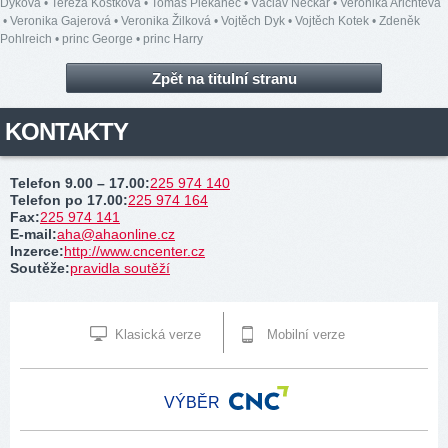
Dyková
•
Tereza Kostková
•
Tomáš Plekanec
•
Václav Neckář
•
Veronika Arichteva
•
Veronika Gajerová
•
Veronika Žilková
•
Vojtěch Dyk
•
Vojtěch Kotek
•
Zdeněk
Pohlreich
•
princ George
•
princ Harry
Zpět na titulní stranu
KONTAKTY
Telefon 9.00 – 17.00
:
225 974 140
Telefon po 17.00
:
225 974 164
Fax
:
225 974 141
E-mail
:
aha@ahaonline.cz
Inzerce
:
http://www.cncenter.cz
Soutěže
:
pravidla soutěží
Klasická verze
Mobilní verze
VÝBĚR