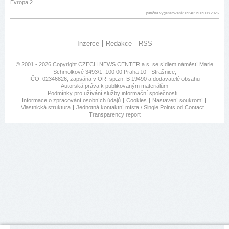
Evropa 2
patička vygenerovaná: 09:40:19 09.08.2026
Inzerce
Redakce
RSS
© 2001 - 2026 Copyright
CZECH NEWS CENTER a.s.
se sídlem náměstí Marie
Schmolkové 3493/1, 100 00 Praha 10 - Strašnice,
IČO: 02346826, zapsána v OR, sp.zn. B 19490 a dodavatelé obsahu
Autorská práva k publikovaným materiálům
Podmínky pro užívání služby informační společnosti
Informace o zpracování osobních údajů
Cookies
Nastavení soukromí
Vlastnická struktura
Jednotná kontaktní místa / Single Points od Contact
Transparency report