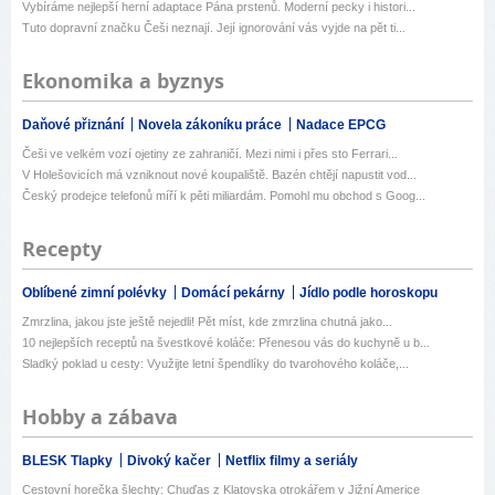
Vybíráme nejlepší herní adaptace Pána prstenů. Moderní pecky i histori...
Tuto dopravní značku Češi neznají. Její ignorování vás vyjde na pět ti...
Ekonomika a byznys
Daňové přiznání
Novela zákoníku práce
Nadace EPCG
Češi ve velkém vozí ojetiny ze zahraničí. Mezi nimi i přes sto Ferrari...
V Holešovicích má vzniknout nové koupaliště. Bazén chtějí napustit vod...
Český prodejce telefonů míří k pěti miliardám. Pomohl mu obchod s Goog...
Recepty
Oblíbené zimní polévky
Domácí pekárny
Jídlo podle horoskopu
Zmrzlina, jakou jste ještě nejedli! Pět míst, kde zmrzlina chutná jako...
10 nejlepších receptů na švestkové koláče: Přenesou vás do kuchyně u b...
Sladký poklad u cesty: Využijte letní špendlíky do tvarohového koláče,...
Hobby a zábava
BLESK Tlapky
Divoký kačer
Netflix filmy a seriály
Cestovní horečka šlechty: Chuďas z Klatovska otrokářem v Jižní Americe