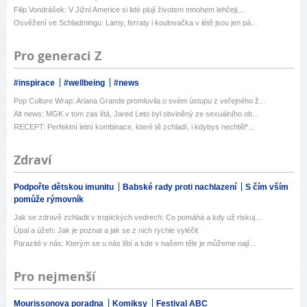
Filip Vondrášek: V Jižní Americe si lidé plují životem mnohem lehčeji,...
Osvěžení ve Schladmingu: Lamy, ferraty i koulovačka v létě jsou jen pá...
Pro generaci Z
#inspirace
#wellbeing
#news
Pop Culture Wrap: Ariana Grande promluvila o svém ústupu z veřejného ž...
Alt news: MGK v tom zas lítá, Jared Leto byl obviněný ze sexuálního ob...
RECEPT: Perfektní letní kombinace, které tě zchladí, i kdybys nechtěl*...
Zdraví
Podpořte dětskou imunitu
Babské rady proti nachlazení
S čím vším
pomůže rýmovník
Jak se zdravě zchladit v tropických vedrech: Co pomáhá a kdy už riskuj...
Úpal a úžeh: Jak je poznat a jak se z nich rychle vyléčit
Parazité v nás: Kterým se u nás líbí a kde v našem těle je můžeme nají...
Pro nejmenší
Mourissonova poradna
Komiksy
Festival ABC