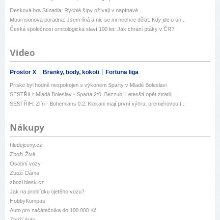
Desková hra Stínadla: Rychlé šípy ožívají v napínavé
Mourrisonova poradna: Jsem líná a nic se mi nechce dělat: Kdy jde o ún...
Česká společnost ornitologická slaví 100 let: Jak chrání ptáky v ČR?
Video
Prostor X
Branky, body, kokoti
Fortuna liga
Priske byl hodně nespokojen s výkonem Sparty v Mladé Boleslavi
SESTŘIH: Mladá Boleslav - Sparta 2:0. Bezzubí Letenští opět ztratili. ...
SESTŘIH: Zlín - Bohemians 0:2. Klokani mají první výhru, premiérovou t...
Nákupy
hledejceny.cz
Zboží Živě
Osobní vozy
Zboží Dáma
zbozi.blesk.cz
Jak na prohlídku ojetého vozu?
HobbyKompas
Auto pro začátečníka do 100 000 Kč
Zboží Auto