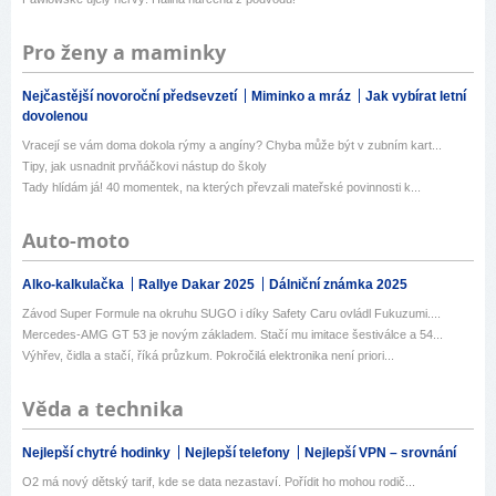
Pro ženy a maminky
Nejčastější novoroční předsevzetí
Miminko a mráz
Jak vybírat letní
dovolenou
Vracejí se vám doma dokola rýmy a angíny? Chyba může být v zubním kart...
Tipy, jak usnadnit prvňáčkovi nástup do školy
Tady hlídám já! 40 momentek, na kterých převzali mateřské povinnosti k...
Auto-moto
Alko-kalkulačka
Rallye Dakar 2025
Dálniční známka 2025
Závod Super Formule na okruhu SUGO i díky Safety Caru ovládl Fukuzumi....
Mercedes-AMG GT 53 je novým základem. Stačí mu imitace šestiválce a 54...
Výhřev, čidla a stačí, říká průzkum. Pokročilá elektronika není priori...
Věda a technika
Nejlepší chytré hodinky
Nejlepší telefony
Nejlepší VPN – srovnání
O2 má nový dětský tarif, kde se data nezastaví. Pořídit ho mohou rodič...