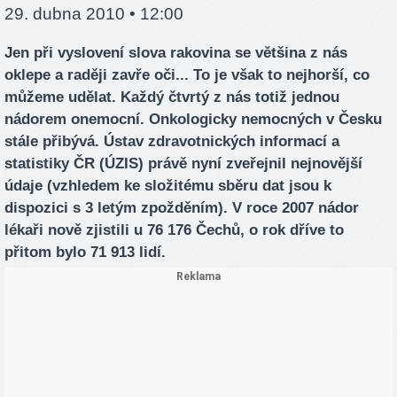
29. dubna 2010 • 12:00
Jen při vyslovení slova rakovina se většina z nás
oklepe a raději zavře oči... To je však to nejhorší, co
můžeme udělat. Každý čtvrtý z nás totiž jednou
nádorem onemocní. Onkologicky nemocných v Česku
stále přibývá. Ústav zdravotnických informací a
statistiky ČR (ÚZIS) právě nyní zveřejnil nejnovější
údaje (vzhledem ke složitému sběru dat jsou k
dispozici s 3 letým zpožděním). V roce 2007 nádor
lékaři nově zjistili u 76 176 Čechů, o rok dříve to
přitom bylo 71 913 lidí.