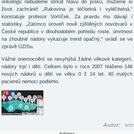
onkologů nebudeme strkat hlavu do písku, můžeme si
život zachránit! „Rakovina je léčitelná i vyléčitelná,“
konstatuje profesor Vorlíček. Za pravdu mu dávají i
statistiky. „Zatímco úroveň nově zjištěných novotvarů v
České republice v dlouhodobém pohledu roste, úmrtnost
na zhoubné nádory vykazuje trend opačný,“ uvádí se ve
zprávě ÚZISu.
Vážné onemocnění se nevyhýbá žádné věkové kategorii,
nádory trpí i děti. Celkem bylo v roce 2007 hlášeno 146
nových nádorů u dětí ve věku 0 ž 14 let. 40 malých
pacientů nemoci podlehlo.
Autor:
wer