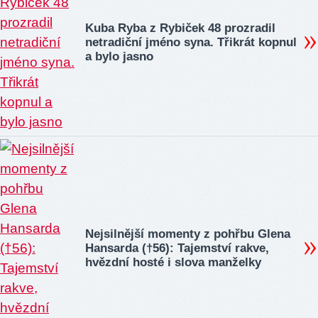
Kuba Ryba z Rybiček 48 prozradil
netradiční jméno syna. Třikrát kopnul
a bylo jasno
Nejsilnější momenty z pohřbu Glena
Hansarda (†56): Tajemství rakve,
hvězdní hosté i slova manželky