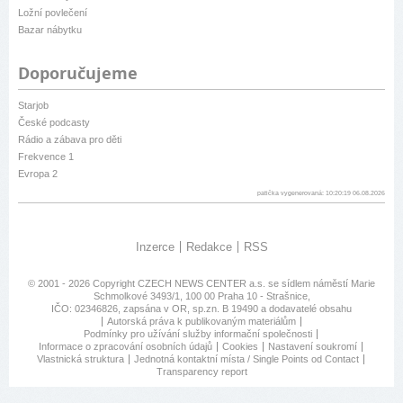
Ložní povlečení
Bazar nábytku
Doporučujeme
Starjob
České podcasty
Rádio a zábava pro děti
Frekvence 1
Evropa 2
patička vygenerovaná: 10:20:19 06.08.2026
Inzerce
Redakce
RSS
© 2001 - 2026 Copyright
CZECH NEWS CENTER a.s.
se sídlem náměstí Marie
Schmolkové 3493/1, 100 00 Praha 10 - Strašnice,
IČO: 02346826, zapsána v OR, sp.zn. B 19490 a dodavatelé obsahu
Autorská práva k publikovaným materiálům
Podmínky pro užívání služby informační společnosti
Informace o zpracování osobních údajů
Cookies
Nastavení soukromí
Vlastnická struktura
Jednotná kontaktní místa / Single Points od Contact
Transparency report