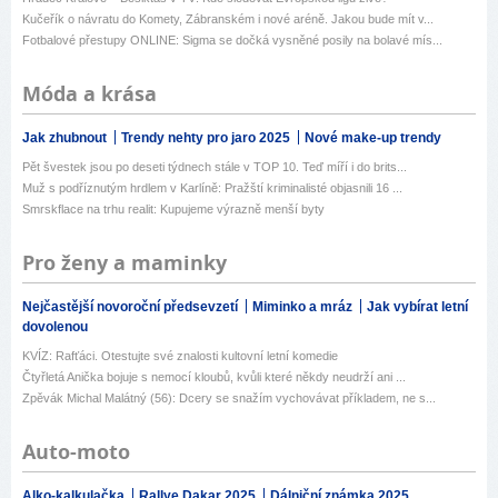
Kučeřík o návratu do Komety, Zábranském i nové aréně. Jakou bude mít v...
Fotbalové přestupy ONLINE: Sigma se dočká vysněné posily na bolavé mís...
Móda a krása
Jak zhubnout
Trendy nehty pro jaro 2025
Nové make-up trendy
Pět švestek jsou po deseti týdnech stále v TOP 10. Teď míří i do brits...
Muž s podříznutým hrdlem v Karlíně: Pražští kriminalisté objasnili 16 ...
Smrskflace na trhu realit: Kupujeme výrazně menší byty
Pro ženy a maminky
Nejčastější novoroční předsevzetí
Miminko a mráz
Jak vybírat letní
dovolenou
KVÍZ: Rafťáci. Otestujte své znalosti kultovní letní komedie
Čtyřletá Anička bojuje s nemocí kloubů, kvůli které někdy neudrží ani ...
Zpěvák Michal Malátný (56): Dcery se snažím vychovávat příkladem, ne s...
Auto-moto
Alko-kalkulačka
Rallye Dakar 2025
Dálniční známka 2025