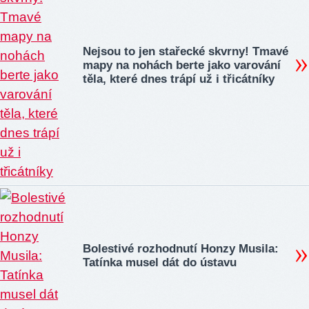
Nejsou to jen stařecké skvrny! Tmavé
mapy na nohách berte jako varování
těla, které dnes trápí už i třicátníky
Bolestivé rozhodnutí Honzy Musila:
Tatínka musel dát do ústavu