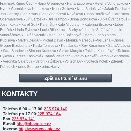
František Ringo Čech
•
Hana Gregorová
•
Hana Zagorová
•
Helena Vondráčková
•
Hynek Čermák
•
Iva Kubelková
•
Ivana Gottová
•
Iveta Bartošová
•
Jakub Prachař
•
Jan Čenský
•
Jan Kraus
•
Jana Adamcová Nováková
•
Jana Boušková
•
Jaroslava
Obermaierová
•
Jiří Bartoška
•
Jiří Krampol
•
Jiřina Bohdalová
•
Jitka Čvančarová
•
Josef Kokta
•
Karel Gott
•
Karel Šíp
•
Kate Middleton
•
Kateřina Brožová
•
Libor
Bouček
•
Linda Rybová
•
Lucie Bílá
•
Lucie Borhyová
•
Lucie Šafářová
•
Lucie
Vondráčková
•
Lukáš Vaculík
•
Mahulena Bočanová
•
Marek Eben
•
Marta
Kubišová
•
Martin Dejdar
•
Michal David
•
Monika Marešová-Poslušná
•
Ondřej
Gregor Brzobohatý
•
Pavla Tomicová
•
Petr Janda
•
Rey Koranteng
•
Sára Affašová
•
Sara Sandeva
•
Simona Krainová
•
Štefan Margita
•
Taťána Kuchařová
•
Tatiana
Dyková
•
Tereza Kostková
•
Tomáš Plekanec
•
Václav Neckář
•
Veronika Arichteva
•
Veronika Gajerová
•
Veronika Žilková
•
Vojtěch Dyk
•
Vojtěch Kotek
•
Zdeněk
Pohlreich
•
princ George
•
princ Harry
Zpět na titulní stranu
KONTAKTY
Telefon 9.00 – 17.00
:
225 974 140
Telefon po 17.00
:
225 974 164
Fax
:
225 974 141
E-mail
:
aha@ahaonline.cz
Inzerce
:
http://www.cncenter.cz