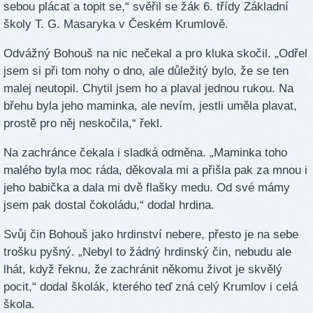
sebou plácat a topit se,“ svěřil se žák 6. třídy Základní
školy T. G. Masaryka v Českém Krumlově.
Odvážný Bohouš na nic nečekal a pro kluka skočil. „Odřel
jsem si při tom nohy o dno, ale důležitý bylo, že se ten
malej neutopil. Chytil jsem ho a plaval jednou rukou. Na
břehu byla jeho maminka, ale nevím, jestli uměla plavat,
prostě pro něj neskočila,“ řekl.
Na zachránce čekala i sladká odměna. „Maminka toho
malého byla moc ráda, děkovala mi a přišla pak za mnou i
jeho babička a dala mi dvě flašky medu. Od své mámy
jsem pak dostal čokoládu,“ dodal hrdina.
Svůj čin Bohouš jako hrdinství nebere, přesto je na sebe
trošku pyšný. „Nebyl to žádný hrdinský čin, nebudu ale
lhát, když řeknu, že zachránit někomu život je skvělý
pocit,“ dodal školák, kterého teď zná celý Krumlov i celá
škola.