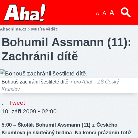
A
A
A
Ahaonline.cz
Musíte vědět!
Bohumil Assmann (11):
Zachránil dítě
Bohouš zachránil šestileté dítě.
• pro Aha! – ZŠ Český
Krumlov
.
Tweet
10. září 2009 • 02:00
5:00 – Školák Bohumil Assmann (11) z Českého
Krumlova je skutečný hrdina. Na konci prázdnin totiž