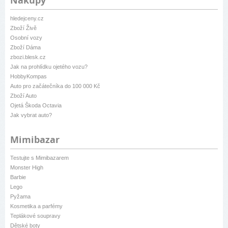
Nákupy
hledejceny.cz
Zboží Živě
Osobní vozy
Zboží Dáma
zbozi.blesk.cz
Jak na prohlídku ojetého vozu?
HobbyKompas
Auto pro začátečníka do 100 000 Kč
Zboží Auto
Ojetá Škoda Octavia
Jak vybrat auto?
Mimibazar
Testujte s Mimibazarem
Monster High
Barbie
Lego
Pyžama
Kosmetika a parfémy
Teplákové soupravy
Dětské boty