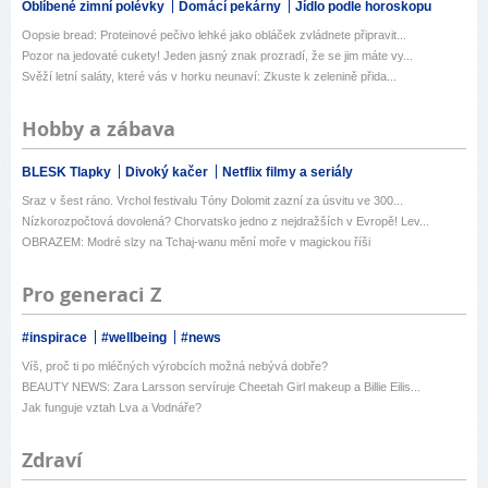
Oblíbené zimní polévky
Domácí pekárny
Jídlo podle horoskopu
Oopsie bread: Proteinové pečivo lehké jako obláček zvládnete připravit...
Pozor na jedovaté cukety! Jeden jasný znak prozradí, že se jim máte vy...
Svěží letní saláty, které vás v horku neunaví: Zkuste k zelenině přida...
Hobby a zábava
BLESK Tlapky
Divoký kačer
Netflix filmy a seriály
Sraz v šest ráno. Vrchol festivalu Tóny Dolomit zazní za úsvitu ve 300...
Nízkorozpočtová dovolená? Chorvatsko jedno z nejdražších v Evropě! Lev...
OBRAZEM: Modré slzy na Tchaj-wanu mění moře v magickou říši
Pro generaci Z
#inspirace
#wellbeing
#news
Víš, proč ti po mléčných výrobcích možná nebývá dobře?
BEAUTY NEWS: Zara Larsson servíruje Cheetah Girl makeup a Billie Eilis...
Jak funguje vztah Lva a Vodnáře?
Zdraví