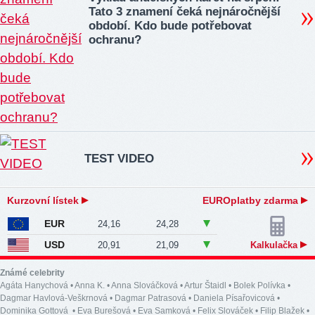
Tato 3 znamení čeká nejnáročnější
období. Kdo bude potřebovat
ochranu?
TEST VIDEO
Kurzovní lístek
EUROplatby zdarma
EUR
24,16
24,28
USD
20,91
21,09
Kalkulačka
Známé celebrity
Agáta Hanychová
•
Anna K.
•
Anna Slováčková
•
Artur Štaidl
•
Bolek Polívka
•
Dagmar Havlová-Veškrnová
•
Dagmar Patrasová
•
Daniela Písařovicová
•
Dominika Gottová
•
Eva Burešová
•
Eva Samková
•
Felix Slováček
•
Filip Blažek
•