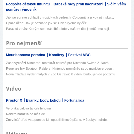
Podpořte dětskou imunitu
Babské rady proti nachlazení
S čím vším
pomůže rýmovník
Jak se zdravě zchladit v tropických vedrech: Co pomáhá a kdy už riskuj...
Úpal a úžeh: Jak je poznat a jak se z nich rychle vyléčit
Parazité v nás: Kterým se u nás líbí a kde v našem těle je můžeme nají...
Pro nejmenší
Mourissonova poradna
Komiksy
Festival ABC
Zase vychází Minecraft, tentokrát nativně pro Nintendo Switch 2. Nová ...
Recenze hry Splatoon Raiders. Nintendo proměnilo svou multiplayerovou ...
Nová mláďata vyder malých v Zoo Ostrava: K vidění budou jen do podzimu
Video
Prostor X
Branky, body, kokoti
Fortuna liga
Veronika Lálová tančila těhotná
Raketa narazila do měsíce
Zmrzlinář před vstupem do kin opustil filmové plátno. V českých ulicíc...