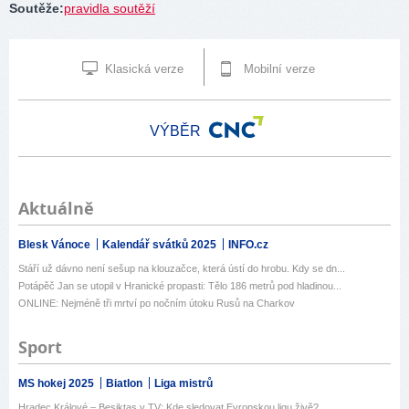
Soutěže
:
pravidla soutěží
Klasická verze
Mobilní verze
VÝBĚR
Aktuálně
Blesk Vánoce
Kalendář svátků 2025
INFO.cz
Stáří už dávno není sešup na klouzačce, která ústí do hrobu. Kdy se dn...
Potápěč Jan se utopil v Hranické propasti: Tělo 186 metrů pod hladinou...
ONLINE: Nejméně tři mrtví po nočním útoku Rusů na Charkov
Sport
MS hokej 2025
Biatlon
Liga mistrů
Hradec Králové – Besiktas v TV: Kde sledovat Evropskou ligu živě?