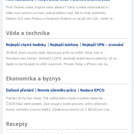
Proč říkáme volant, kapota nebo dálnice? Takto vznikla motoristická sl...
Itálie vrací peníze za mýto, pokud dálnice stojí. Má to však podmínky
Dálnice D11 mezi Prahou a Hradcem Králové se na pět dní zúží. Jeďte ra...
Věda a technika
Nejlepší chytré hodinky
Nejlepší telefony
Nejlepší VPN – srovnání
30 filmů, které musíte vidět, dokud jste ještě na světě. Víme, kde si ...
Revoluce bez čekání. Snímače LOFIC dohánějí drahé bezzrcadlovky, už se...
Apple si nechá platit za větší soukromí. Private Relay v iPhonu vás na...
Ekonomika a byznys
Daňové přiznání
Novela zákoníku práce
Nadace EPCG
Patnáct let byl bez stopy. Pak udělal jednu chybu a policie objasnila ...
ČSOB hlásí silné pololetí. Zisk stoupl o sedm procent, úvěry překročil...
Konec složitého vracení balíků. Zásilkovna otevírá síť Z-BOXů pro vrat...
Recepty