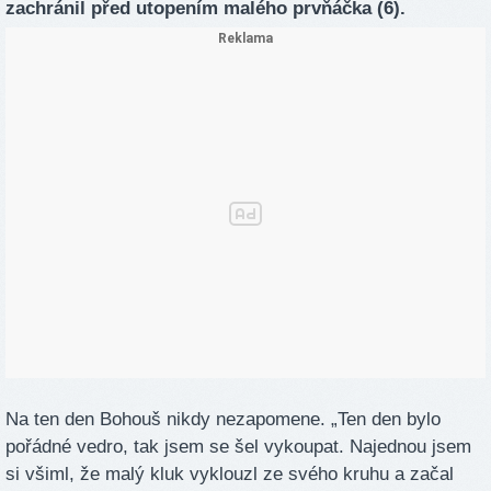
zachránil před utopením malého prvňáčka (6).
Na ten den Bohouš nikdy nezapomene. „Ten den bylo
pořádné vedro, tak jsem se šel vykoupat. Najednou jsem
si všiml, že malý kluk vyklouzl ze svého kruhu a začal