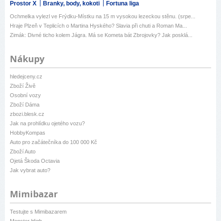
Prostor X
Branky, body, kokoti
Fortuna liga
Ochmelka vylezl ve Frýdku-Místku na 15 m vysokou lezeckou stěnu. (srpe...
Hraje Plzeň v Teplicích o Martina Hyského? Slavia při chuti a Roman Ma...
Zimák: Divné ticho kolem Jágra. Má se Kometa bát Zbrojovky? Jak posklá...
Nákupy
hledejceny.cz
Zboží Živě
Osobní vozy
Zboží Dáma
zbozi.blesk.cz
Jak na prohlídku ojetého vozu?
HobbyKompas
Auto pro začátečníka do 100 000 Kč
Zboží Auto
Ojetá Škoda Octavia
Jak vybrat auto?
Mimibazar
Testujte s Mimibazarem