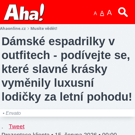
A
A
A
Ahaonline.cz
Musíte vědět!
Dámské espadrilky v
outfitech - podívejte se,
které slavné krásky
vyměnily luxusní
lodičky za letní pohodu!
• Envato
.
Tweet
Prezentace klienta •
15. června 2026 • 00:00