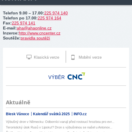
Telefon 9.00 – 17.00
:
225 974 140
Telefon po 17.00
:
225 974 164
Fax
:
225 974 141
E-mail
:
aha@ahaonline.cz
Inzerce
:
http://www.cncenter.cz
Soutěže
:
pravidla soutěží
Klasická verze
Mobilní verze
VÝBĚR
Aktuálně
Blesk Vánoce
Kalendář svátků 2025
INFO.cz
Výbušný dron v Německu: Odborníci varují před rostoucí hrozbou pro evr...
Teroristický útok Rusů v Lipsku!? Dron s výbušninou se našel u Antonov...