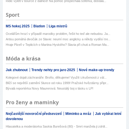
Řidič vylétl v bouřce z dálnice! Na pomoc přispěchala šoférka, dostala...
Sport
MS hokej 2025
Biatlon
Liga mistrů
Ocelářům hrozí v případě marodky problém, řešit ho teď ale nebudou. Ja...
Artisu pomáhá divočák ze Slavie: neumí moc anglicky a někdy vyděsí tre...
Hraje Plzeň v Teplicích o Martina Hyského? Slavia při chuti a Roman Ma...
Móda a krása
Jak zhubnout
Trendy nehty pro jaro 2025
Nové make-up trendy
Kolegové dojali záchranáře: Broňo, děkujeme! Využil i zkušenosti z vál...
Blíží se největší zatmění Slunce od roku 1999! Pražské hvězdárny připr...
Bývalá reportérka Novy Maurerová: Neustálý boj o lásku s LP!
Pro ženy a maminky
Nejčastější novoroční předsevzetí
Miminko a mráz
Jak vybírat letní
dovolenou
Hlasatelka a moderátorka Saskia Burešová (80) - Smrt manžela ji zdrtil...