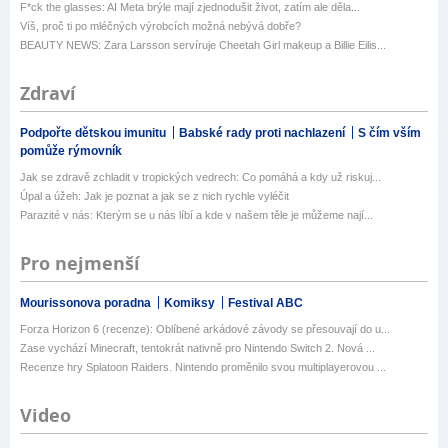
F*ck the glasses: AI Meta brýle mají zjednodušit život, zatím ale děla...
Víš, proč ti po mléčných výrobcích možná nebývá dobře?
BEAUTY NEWS: Zara Larsson servíruje Cheetah Girl makeup a Billie Eilis...
Zdraví
Podpořte dětskou imunitu
Babské rady proti nachlazení
S čím vším
pomůže rýmovník
Jak se zdravě zchladit v tropických vedrech: Co pomáhá a kdy už riskuj...
Úpal a úžeh: Jak je poznat a jak se z nich rychle vyléčit
Parazité v nás: Kterým se u nás líbí a kde v našem těle je můžeme nají...
Pro nejmenší
Mourissonova poradna
Komiksy
Festival ABC
Forza Horizon 6 (recenze): Oblíbené arkádové závody se přesouvají do u...
Zase vychází Minecraft, tentokrát nativně pro Nintendo Switch 2. Nová ...
Recenze hry Splatoon Raiders. Nintendo proměnilo svou multiplayerovou ...
Video