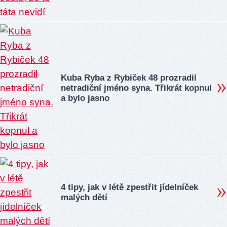
Kuba Ryba z Rybiček 48 prozradil
netradiční jméno syna. Třikrát kopnul
a bylo jasno
4 tipy, jak v létě zpestřit jídelníček
malých dětí