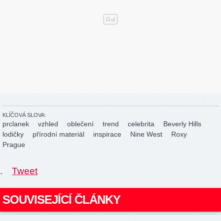
KLÍČOVÁ SLOVA:
prclanek
vzhled
oblečení
trend
celebrita
Beverly Hills
lodičky
přírodní materiál
inspirace
Nine West
Roxy
Prague
.
Tweet
SOUVISEJÍCÍ ČLÁNKY