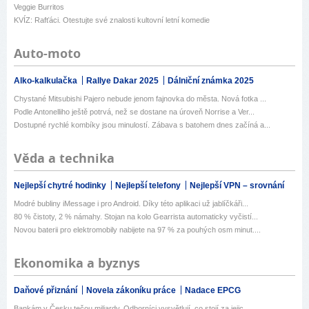
Veggie Burritos
KVÍZ: Rafťáci. Otestujte své znalosti kultovní letní komedie
Auto-moto
Alko-kalkulačka
Rallye Dakar 2025
Dálniční známka 2025
Chystané Mitsubishi Pajero nebude jenom fajnovka do města. Nová fotka ...
Podle Antonelliho ještě potrvá, než se dostane na úroveň Norrise a Ver...
Dostupné rychlé kombíky jsou minulostí. Zábava s batohem dnes začíná a...
Věda a technika
Nejlepší chytré hodinky
Nejlepší telefony
Nejlepší VPN – srovnání
Modré bubliny iMessage i pro Android. Díky této aplikaci už jablíčkáři...
80 % čistoty, 2 % námahy. Stojan na kolo Gearrista automaticky vyčistí...
Novou baterii pro elektromobily nabijete na 97 % za pouhých osm minut....
Ekonomika a byznys
Daňové přiznání
Novela zákoníku práce
Nadace EPCG
Bankám v Česku tečou miliardy. Odborníci vysvětlují, co stojí za jejic...