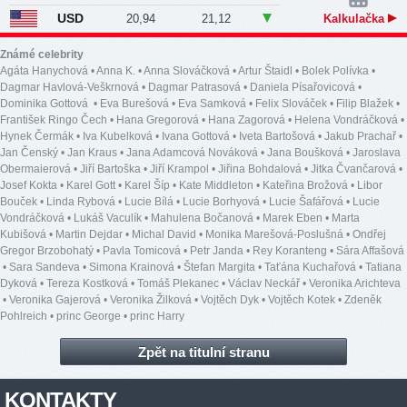
USD
20,94
21,12
Kalkulačka
Známé celebrity
Agáta Hanychová
•
Anna K.
•
Anna Slováčková
•
Artur Štaidl
•
Bolek Polívka
•
Dagmar Havlová-Veškrnová
•
Dagmar Patrasová
•
Daniela Písařovicová
•
Dominika Gottová
•
Eva Burešová
•
Eva Samková
•
Felix Slováček
•
Filip Blažek
•
František Ringo Čech
•
Hana Gregorová
•
Hana Zagorová
•
Helena Vondráčková
•
Hynek Čermák
•
Iva Kubelková
•
Ivana Gottová
•
Iveta Bartošová
•
Jakub Prachař
•
Jan Čenský
•
Jan Kraus
•
Jana Adamcová Nováková
•
Jana Boušková
•
Jaroslava
Obermaierová
•
Jiří Bartoška
•
Jiří Krampol
•
Jiřina Bohdalová
•
Jitka Čvančarová
•
Josef Kokta
•
Karel Gott
•
Karel Šíp
•
Kate Middleton
•
Kateřina Brožová
•
Libor
Bouček
•
Linda Rybová
•
Lucie Bílá
•
Lucie Borhyová
•
Lucie Šafářová
•
Lucie
Vondráčková
•
Lukáš Vaculík
•
Mahulena Bočanová
•
Marek Eben
•
Marta
Kubišová
•
Martin Dejdar
•
Michal David
•
Monika Marešová-Poslušná
•
Ondřej
Gregor Brzobohatý
•
Pavla Tomicová
•
Petr Janda
•
Rey Koranteng
•
Sára Affašová
•
Sara Sandeva
•
Simona Krainová
•
Štefan Margita
•
Taťána Kuchařová
•
Tatiana
Dyková
•
Tereza Kostková
•
Tomáš Plekanec
•
Václav Neckář
•
Veronika Arichteva
•
Veronika Gajerová
•
Veronika Žilková
•
Vojtěch Dyk
•
Vojtěch Kotek
•
Zdeněk
Pohlreich
•
princ George
•
princ Harry
Zpět na titulní stranu
KONTAKTY