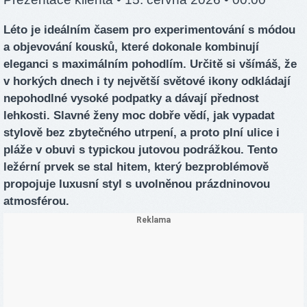
Léto je ideálním časem pro experimentování s módou
a objevování kousků, které dokonale kombinují
eleganci s maximálním pohodlím. Určitě si všímáš, že
v horkých dnech i ty největší světové ikony odkládají
nepohodlné vysoké podpatky a dávají přednost
lehkosti. Slavné ženy moc dobře vědí, jak vypadat
stylově bez zbytečného utrpení, a proto plní ulice i
pláže v obuvi s typickou jutovou podrážkou. Tento
ležérní prvek se stal hitem, který bezproblémově
propojuje luxusní styl s uvolněnou prázdninovou
atmosférou.