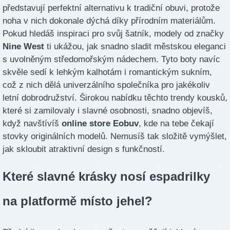
představují perfektní alternativu k tradiční obuvi, protože
noha v nich dokonale dýchá díky přírodním materiálům.
Pokud hledáš inspiraci pro svůj šatník, modely od značky
Nine West
ti ukážou, jak snadno sladit městskou eleganci
s uvolněným středomořským nádechem. Tyto boty navíc
skvěle sedí k lehkým kalhotám i romantickým sukním,
což z nich dělá univerzálního společníka pro jakékoliv
letní dobrodružství. Širokou nabídku těchto trendy kousků,
které si zamilovaly i slavné osobnosti, snadno objevíš,
když navštívíš
online store Eobuv
, kde na tebe čekají
stovky originálních modelů. Nemusíš tak složitě vymýšlet,
jak skloubit atraktivní design s funkčností.
Které slavné krásky nosí espadrilky
na platformě místo jehel?