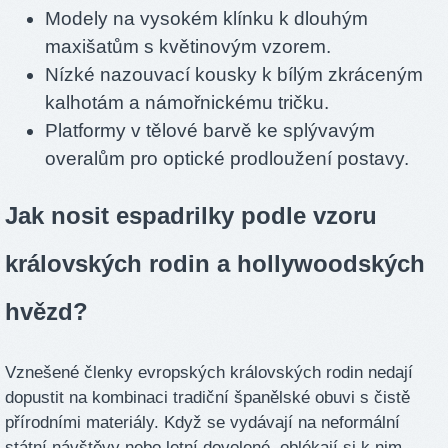
Modely na vysokém klínku k dlouhým
maxišatům s květinovým vzorem.
Nízké nazouvací kousky k bílým zkráceným
kalhotám a námořnickému tričku.
Platformy v tělové barvě ke splývavým
overalům pro optické prodloužení postavy.
Jak nosit espadrilky podle vzoru
královských rodin a hollywoodských
hvězd?
Vznešené členky evropských královských rodin nedají
dopustit na kombinaci tradiční španělské obuvi s čistě
přírodními materiály. Když se vydávají na neformální
státní návštěvy nebo letní dovolené, oblékají si k nim