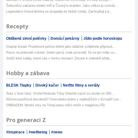
Železniční zakázka století míří k Českým drahám. Jako vítěze je schvál...
Legendární česká likérka se propadla do hlubší ztráty. Zachraňují ji d...
Recepty
Oblíbené zimní polévky
Domácí pekárny
Jídlo podle horoskopu
Oopsie bread: Proteinové pečivo lehké jako obláček zvládnete připravit...
Pozor na jedovaté cukety! Jeden jasný znak prozradí, že se jim máte vy...
Svěží letní saláty, které vás v horku neunaví: Zkuste k zelenině přida...
Hobby a zábava
BLESK Tlapky
Divoký kačer
Netflix filmy a seriály
Sraz v šest ráno. Vrchol festivalu Tóny Dolomit zazní za úsvitu ve 300...
Nízkorozpočtová dovolená? Chorvatsko jedno z nejdražších v Evropě! Lev...
OBRAZEM: Modré slzy na Tchaj-wanu mění moře v magickou říši
Pro generaci Z
#inspirace
#wellbeing
#news