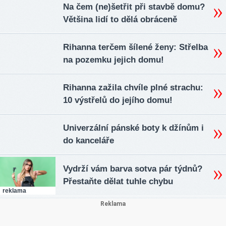
Na čem (ne)šetřit při stavbě domu?
Většina lidí to dělá obráceně
Rihanna terčem šílené ženy: Střelba
na pozemku jejich domu!
Rihanna zažila chvíle plné strachu:
10 výstřelů do jejího domu!
Univerzální pánské boty k džínům i
do kanceláře
Vydrží vám barva sotva pár týdnů?
Přestaňte dělat tuhle chybu
reklama