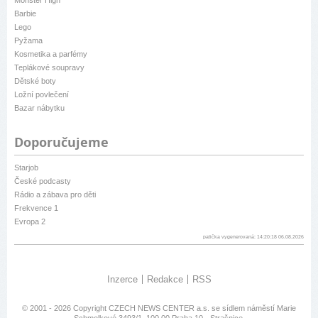
Monster High
Barbie
Lego
Pyžama
Kosmetika a parfémy
Teplákové soupravy
Dětské boty
Ložní povlečení
Bazar nábytku
Doporučujeme
Starjob
České podcasty
Rádio a zábava pro děti
Frekvence 1
Evropa 2
patička vygenerovaná: 14:20:18 06.08.2026
Inzerce
Redakce
RSS
© 2001 - 2026 Copyright
CZECH NEWS CENTER a.s.
se sídlem náměstí Marie