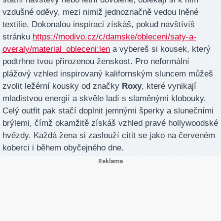
vzdušné oděvy, mezi nimiž jednoznačně vedou lněné
textilie. Dokonalou inspiraci získáš, pokud navštívíš
stránku
https://modivo.cz/c/damske/obleceni/saty-a-
overaly/material_obleceni:len
a vybereš si kousek, který
podtrhne tvou přirozenou ženskost. Pro neformální
plážový vzhled inspirovaný kalifornským sluncem můžeš
zvolit ležérní kousky od značky
Roxy
, které vynikají
mladistvou energií a skvěle ladí s slaměnými klobouky.
Celý outfit pak stačí doplnit jemnými šperky a slunečními
brýlemi, čímž okamžitě získáš vzhled pravé hollywoodské
hvězdy. Každá žena si zaslouží cítit se jako na červeném
koberci i během obyčejného dne.