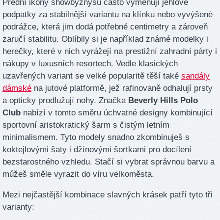
Přední ikony showbyznysu často vyměňují jehlové
podpatky za stabilnější variantu na klínku nebo vyvýšené
podrážce, která jim dodá potřebné centimetry a zároveň
zaručí stabilitu. Oblíbily si je například známé modelky i
herečky, které v nich vyrážejí na prestižní zahradní párty i
nákupy v luxusních resortech. Vedle klasických
uzavřených variant se velké popularitě těší také
sandály
dámské
na jutové platformě, jež rafinovaně odhalují prsty
a opticky prodlužují nohy. Značka
Beverly Hills Polo
Club
nabízí v tomto směru úchvatné designy kombinující
sportovní aristokratický šarm s čistým letním
minimalismem. Tyto modely snadno zkombinuješ s
koktejlovými šaty i džínovými šortkami pro docílení
bezstarostného vzhledu. Stačí si vybrat správnou barvu a
můžeš směle vyrazit do víru velkoměsta.
Mezi nejčastější kombinace slavných krásek patří tyto tři
varianty: