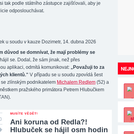
i tak podle státního zástupce zajišťovali, aby je
icie odposlouchávat.
ek u soudu v kauze Dozimetr, 14. dubna 2026
m důvod se domnívat, že mají problémy se
hájil se. Dodal, že sám jinak, než přes
u aplikaci, odmítá komunikovat:
„Považuji to za
NEJNO
ých klientů.“
V případu se u soudu zpovídá šest
 se zlínským podnikatelem
Michalem Redlem
(52) a
městkem pražského primátora Petrem Hlubučkem
STAN).
MUSÍTE VĚDĚT!
Ani koruna od Redla?!
Hlubuček se hájil osm hodin