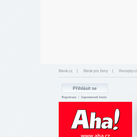
Blesk.cz
Blesk pro ženy
Recepty.cz
Registrace
|
Zapomenuté heslo