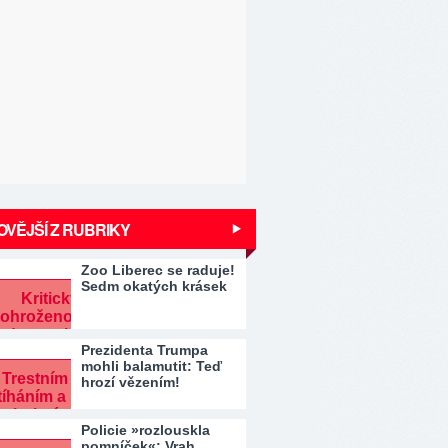
VĚJŠÍ Z RUBRIKY
Zoo Liberec se raduje!
Sedm okatých krásek
Prezidenta Trumpa
mohli balamutit: Teď
hrozí vězením!
Policie »rozlouskla
pomníček«: Vrah