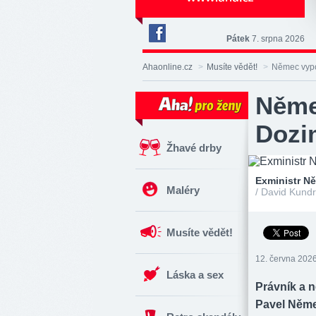
Pátek
7. srpna 2026
Deník
Aha!
Ahaonline.cz
>
Musíte vědět!
>
Němec vypo
na
Facebooku
Něme
Dozi
Žhavé drby
Exministr N
Maléry
/ David Kundr
Musíte vědět!
12. června 2026
Láska a sex
Právník a n
Pavel Němec