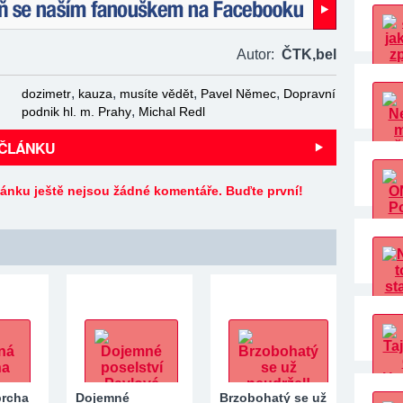
naším fanouškem na Facebooku!
Autor:
ČTK,
bel
,
,
,
,
dozimetr
kauza
musíte vědět
Pavel Němec
Dopravní
,
podnik hl. m. Prahy
Michal Redl
 ČLÁNKU
lánku ještě nejsou žádné komentáře. Buďte první!
prcha
Dojemné
Brzobohatý se už