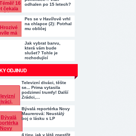
odhalen po 15 letech?
Pes se v Havířově vrhl
na chlapce (2): Potrhal
mu obličej
Jak vybrat barvu,
která vám bude
slušet? Tohle je
rozhodující
KY ODJINUD
Televizní diváci, těšte
se... Prima vytasila
podzimní trumfy! Další
Zrádci,…
Bývalá reportérka Novy
Maurerová: Neustálý
boj o lásku s LP
4 tipy, jak v létě zpestřit