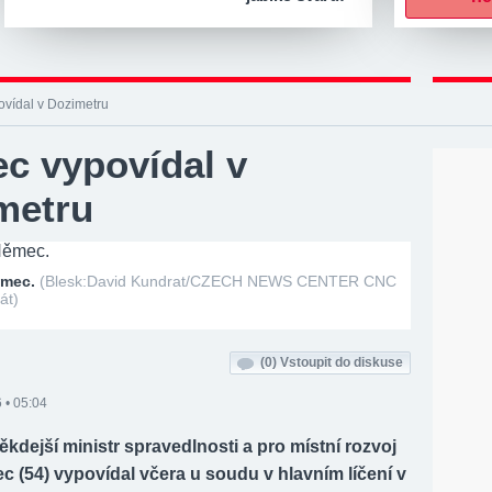
vídal v Dozimetru
c vypovídal v
metru
ěmec.
(Blesk:David Kundrat/CZECH NEWS CENTER CNC
át)
(0)
Vstoupit do diskuse
 • 05:04
ěkdejší ministr spravedlnosti a pro místní rozvoj
 (54) vypovídal včera u soudu v hlavním líčení v