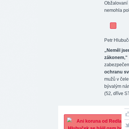
Obžalovaní s
nemohla pol
Petr Hlubuč
„Neměl jse
zákonem,“
zabezpečeno
ochranu sv
mužů v čele
bývalým ná
(52, dříve 