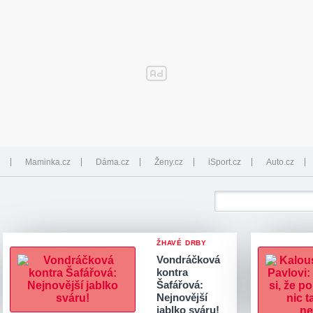
Maminka.cz
Dáma.cz
Ženy.cz
iSport.cz
Auto.cz
ŽHAVÉ DRBY
Vondráčková
kontra
Šafářová:
Nejnovější
jablko sváru!