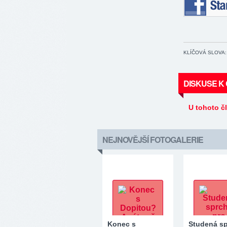
Staňte se 
KLÍČOVÁ SLOVA:
DISKUSE K
U tohoto č
NEJNOVĚJŠÍ FOTOGALERIE
Konec s
Studená s