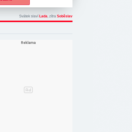
Svátek slaví
Lada
, zítra
Soběslav