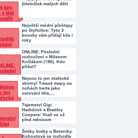
jídelníček malých dětí
Největší módní přešlapy
po čtyřicítce: Tyto 3
kousky vám přidají kila i
roky
ONLINE: Poslední
rozloučení s Milanem
Knížákem (†86). Kdo
přišel?
Nejsou to jen stařecké
skvrny! Tmavé mapy na
nohách berte jako
varování těla,…
Tajemství Gigi
Hadidové a Bradley
Coopera: Vzali se už
před měsícem
Šmiky šmiky u Bereniky.
Kohoutová se rozhodla