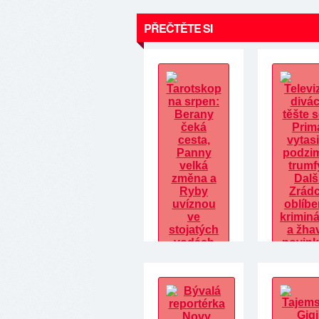
PŘEČTĚTE SI
Tarotskop na
Televizní d
srpen: Berany
těšte se...
čeká cesta,
vytasila
Panny velká
podzimní