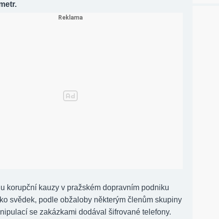
metr.
du korupční kauzy v pražském dopravním podniku
ako svědek, podle obžaloby některým členům skupiny
nipulací se zakázkami dodával šifrované telefony.