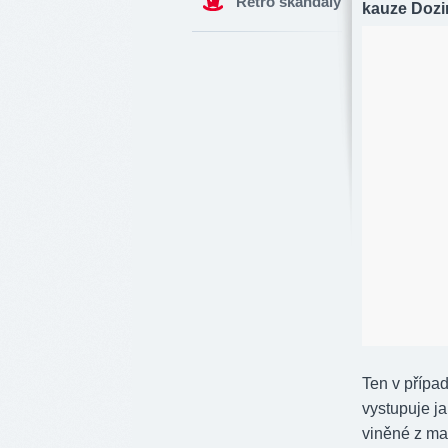
Retro skandály
kauze Dozi
Ten v přípa
vystupuje j
viněné z ma