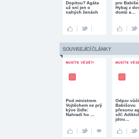
Dopitou? Agáta
pro Babiše
už sní jen o
Hybaj z do
nahých ženách
domů a…
SOUVISEJÍCÍ ČLÁNKY
MUSÍTE VĚDĚT!
MUSÍTE VĚD
Pod ministrem
Odpor vůči
Vojtěchem se prý
Babišovu
kýve židle:
přesunu a
Nahradí ho …
sílí: Adikt
jdou…