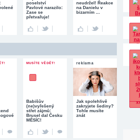
:
poselství
neudržel! Reakce
volené
Pavlové narazilo:
na Danielu v
Zase se
bizarním …
přetvařuje!
reklama
ĚT!
MUSÍTE VĚDĚT!
Babišův
Jak spolehlivě
(ne)vyřešený
zakryjete šediny?
gend
střet zájmů:
Tohle musíte
ologové
Brusel dal Česku
znát
MĚSÍC!