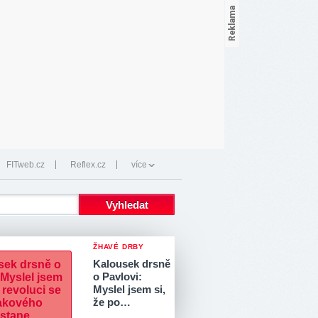
FITweb.cz
Reflex.cz
více
ŽHAVÉ DRBY
Kalousek drsně
o Pavlovi:
Myslel jsem si,
že po…