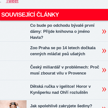
.
Tweet
SOUVISEJÍCÍ ČLÁNKY
Co bude po odchodu bývalé první
dámy: Přijde knihovna o jméno
Havla?
Zoo Praha se po 14 letech dočkala
cenných mláďat psů ušatých
Český miliardář v problémech: Proč
musí zbourat vilu v Provence
Dětská ručka v igelitce! Horor v
Kynšperku nad Ohří rozluštěn
Jak spolehlivě zakryjete šediny?