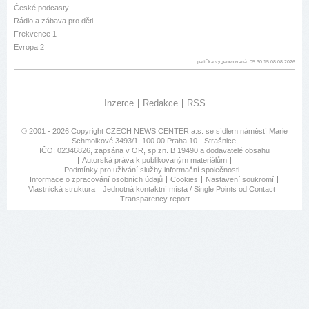
České podcasty
Rádio a zábava pro děti
Frekvence 1
Evropa 2
patička vygenerovaná: 05:30:15 08.08.2026
Inzerce
Redakce
RSS
© 2001 - 2026 Copyright
CZECH NEWS CENTER a.s.
se sídlem náměstí Marie
Schmolkové 3493/1, 100 00 Praha 10 - Strašnice,
IČO: 02346826, zapsána v OR, sp.zn. B 19490 a dodavatelé obsahu
Autorská práva k publikovaným materiálům
Podmínky pro užívání služby informační společnosti
Informace o zpracování osobních údajů
Cookies
Nastavení soukromí
Vlastnická struktura
Jednotná kontaktní místa / Single Points od Contact
Transparency report