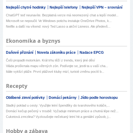
Nejlepší chytré hodinky
Nejlepší telefony
Nejlepší VPN – srovnání
ChatGPT teď neunavíte. Bezplatná verze má neomezený chat a lepší model...
Microsoft se nepoučil. Ve Windows potichu instaluje OneDrive Photos, k...
Netflix a další na víkend: nový Ted Lasso a akční Lioness. Ale předevš...
Ekonomika a byznys
Daňové přiznání
Novela zákoníku práce
Nadace EPCG
Češi propadli motorkám. Král trhu těží z trendu, který jiné děsí
Vláda proškrtala mapu větrných zón. Podívejte se, jestli ta u vaší cha...
Itálie vyklízí pláže. První plážové kluby mizí, turisté změnu pocítí b...
Recepty
Oblíbené zimní polévky
Domácí pekárny
Jídlo podle horoskopu
Sladký poklad u cesty: Využijte letní špendlíky do tvarohového koláče,...
Domácí kečup pečený v troubě: Vyžaduje minimum práce a chutná lépe než...
Cuketová zmrzlina? Vyzkoušejte nečekaný letní hit a geniální způsob, j...
Hobby a zábava