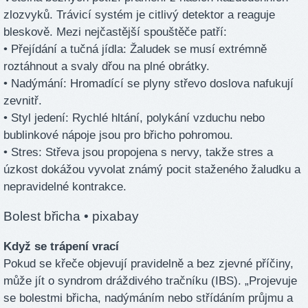
zlozvyků. Trávicí systém je citlivý detektor a reaguje
bleskově. Mezi nejčastější spouštěče patří:
• Přejídání a tučná jídla: Žaludek se musí extrémně
roztáhnout a svaly dřou na plné obrátky.
• Nadýmání: Hromadící se plyny střevo doslova nafukují
zevnitř.
• Styl jedení: Rychlé hltání, polykání vzduchu nebo
bublinkové nápoje jsou pro břicho pohromou.
• Stres: Střeva jsou propojena s nervy, takže stres a
úzkost dokážou vyvolat známý pocit staženého žaludku a
nepravidelné kontrakce.
Bolest břicha
• pixabay
Když se trápení vrací
Pokud se křeče objevují pravidelně a bez zjevné příčiny,
může jít o syndrom dráždivého tračníku (IBS). „Projevuje
se bolestmi břicha, nadýmáním nebo střídáním průjmu a