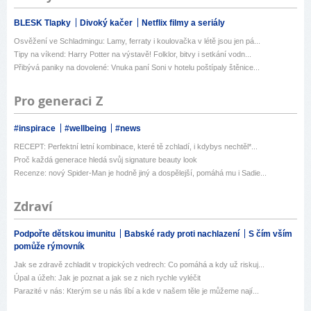
BLESK Tlapky
Divoký kačer
Netflix filmy a seriály
Osvěžení ve Schladmingu: Lamy, ferraty i koulovačka v létě jsou jen pá...
Tipy na víkend: Harry Potter na výstavě! Folklor, bitvy i setkání vodn...
Přibývá paniky na dovolené: Vnuka paní Soni v hotelu poštípaly štěnice...
Pro generaci Z
#inspirace
#wellbeing
#news
RECEPT: Perfektní letní kombinace, které tě zchladí, i kdybys nechtěl*...
Proč každá generace hledá svůj signature beauty look
Recenze: nový Spider-Man je hodně jiný a dospělejší, pomáhá mu i Sadie...
Zdraví
Podpořte dětskou imunitu
Babské rady proti nachlazení
S čím vším
pomůže rýmovník
Jak se zdravě zchladit v tropických vedrech: Co pomáhá a kdy už riskuj...
Úpal a úžeh: Jak je poznat a jak se z nich rychle vyléčit
Parazité v nás: Kterým se u nás líbí a kde v našem těle je můžeme nají...