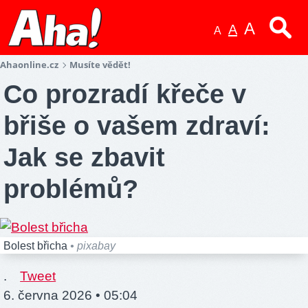
A
A
A
Ahaonline.cz
Musíte vědět!
Co prozradí křeče v
břiše o vašem zdraví:
Jak se zbavit
problémů?
Bolest břicha
• pixabay
.
Tweet
6. června 2026 • 05:04