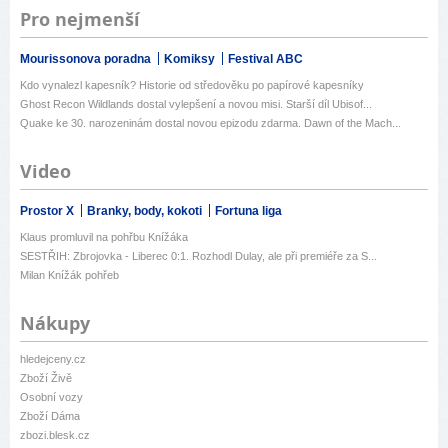
Pro nejmenší
Mourissonova poradna
Komiksy
Festival ABC
Kdo vynalezl kapesník? Historie od středověku po papírové kapesníky
Ghost Recon Wildlands dostal vylepšení a novou misi. Starší díl Ubisof...
Quake ke 30. narozeninám dostal novou epizodu zdarma. Dawn of the Mach...
Video
Prostor X
Branky, body, kokoti
Fortuna liga
Klaus promluvil na pohřbu Knížáka
SESTŘIH: Zbrojovka - Liberec 0:1. Rozhodl Dulay, ale při premiéře za S...
Milan Knížák pohřeb
Nákupy
hledejceny.cz
Zboží Živě
Osobní vozy
Zboží Dáma
zbozi.blesk.cz