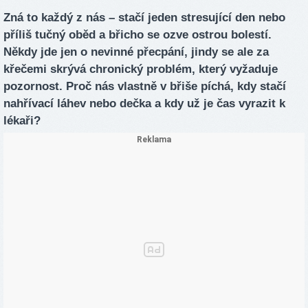
Zná to každý z nás – stačí jeden stresující den nebo
příliš tučný oběd a břicho se ozve ostrou bolestí.
Někdy jde jen o nevinné přecpání, jindy se ale za
křečemi skrývá chronický problém, který vyžaduje
pozornost. Proč nás vlastně v břiše píchá, kdy stačí
nahřívací láhev nebo dečka a kdy už je čas vyrazit k
lékaři?