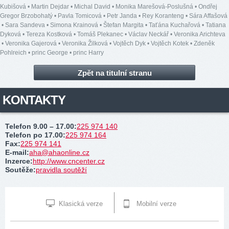
Kubišová
•
Martin Dejdar
•
Michal David
•
Monika Marešová-Poslušná
•
Ondřej
Gregor Brzobohatý
•
Pavla Tomicová
•
Petr Janda
•
Rey Koranteng
•
Sára Affašová
•
Sara Sandeva
•
Simona Krainová
•
Štefan Margita
•
Taťána Kuchařová
•
Tatiana
Dyková
•
Tereza Kostková
•
Tomáš Plekanec
•
Václav Neckář
•
Veronika Arichteva
•
Veronika Gajerová
•
Veronika Žilková
•
Vojtěch Dyk
•
Vojtěch Kotek
•
Zdeněk
Pohlreich
•
princ George
•
princ Harry
Zpět na titulní stranu
KONTAKTY
Telefon 9.00 – 17.00
:
225 974 140
Telefon po 17.00
:
225 974 164
Fax
:
225 974 141
E-mail
:
aha@ahaonline.cz
Inzerce
:
http://www.cncenter.cz
Soutěže
:
pravidla soutěží
Klasická verze
Mobilní verze