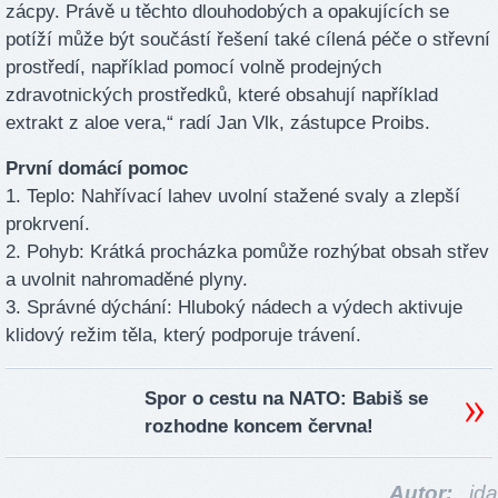
zácpy. Právě u těchto dlouhodobých a opakujících se
potíží může být součástí řešení také cílená péče o střevní
prostředí, například pomocí volně prodejných
zdravotnických prostředků, které obsahují například
extrakt z aloe vera,“ radí Jan Vlk, zástupce Proibs.
První domácí pomoc
1. Teplo: Nahřívací lahev uvolní stažené svaly a zlepší
prokrvení.
2. Pohyb: Krátká procházka pomůže rozhýbat obsah střev
a uvolnit nahromaděné plyny.
3. Správné dýchání: Hluboký nádech a výdech aktivuje
klidový režim těla, který podporuje trávení.
Spor o cestu na NATO: Babiš se
rozhodne koncem června!
Autor:
ida