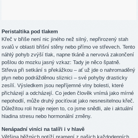
Peristaltika pod tlakem
Křeč v břiše není nic jiného než silný, nepřirozený stah
svalů v oblasti břišní stěny nebo přímo ve střevech. Tento
náhlý pohyb zvýší tlak, napne tkáně a nervová zakončení
pošlou do mozku jasný vzkaz: Tady je něco špatně.
Střeva při setkání s překážkou – ať už jde o nahromaděný
plyn nebo podrážděnou sliznici – své pohyby drasticky
zesílí. Výsledkem jsou nepříjemné vlny bolesti, které
přicházejí a odcházejí. Co jeden člověk vnímá jako mírné
nepohodlí, může druhý pociťovat jako nesnesitelnou křeč.
Důležitou roli hraje nejen to, co jsme snědli, ale i aktuální
hladina stresu nebo hormonální změny.
Nenápadní viníci na talíři i v hlavě
Většina běžných potíží pramení z našich každodenních