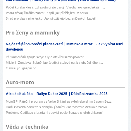
Počet kuřáků klesá, zdravotníci ale varují: Výrobci e-cigaret lákají m...
Vedra dávají řidičům zabrat: 7 tipů, jak přežít jízdu v horku
5 rad pro vlasy plné lesku: Jak si užít léto bez zničených kadeří
Pro ženy a maminky
Nejčastější novoroční předsevzetí
Miminko a mráz
Jak vybírat letní
dovolenou
Pět kamarádů spojilo svoje síly a otevřeli si minipivovar!
Miluje ji i Zendaya! Sukně, která udělá stylový outfit z obyčejného tr...
Osvěžující gazpacho
Auto-moto
Alko-kalkulačka
Rallye Dakar 2025
Dálniční známka 2025
MotoGP: Páteční program ve Velké Británii uzavřel rekordním časem Bezz...
Další klasická corvette s dobrými jízdními vlastnostmi? Mitsuoka znovu...
Problémy Cadillacu s brzdami souvisí podle Bottase s jejich chlazením
Věda a technika