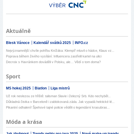
VÝBĚR
Aktuálně
Blesk Vánoce
Kalendář svátků 2025
INFO.cz
Nejvýznamnější chvíle pohřbu Knížáka: Klempíř mluvil o hádce, Klaus vz...
Poprava během živého vysílání: Influencera zastřelil kartel na ulici
Decroix s Havránkem dováděli v Polsku, ale… Vědí o tom doma?
Sport
MS hokej 2025
Biatlon
Liga mistrů
Už rok neslezou ze hřiště: talisman Slavie i železný Srb. Kdo nechyběl...
Důkladná čistka v Barceloně i zablokovaná záda. Jak vypadá hektické lé...
Pikantní odhalení! Špehové tajné policie věděli o legendární krasubras...
Móda a krása
Jak zhubnout
Trendy nehty pro jaro 2025
Nové make-up trendy