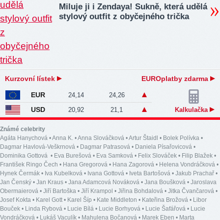
Miluje ji i Zendaya! Sukně, která udělá
stylový outfit z obyčejného trička
Kurzovní lístek
EUROplatby zdarma
EUR
24,14
24,26
USD
20,92
21,1
Kalkulačka
Známé celebrity
Agáta Hanychová
•
Anna K.
•
Anna Slováčková
•
Artur Štaidl
•
Bolek Polívka
•
Dagmar Havlová-Veškrnová
•
Dagmar Patrasová
•
Daniela Písařovicová
•
Dominika Gottová
•
Eva Burešová
•
Eva Samková
•
Felix Slováček
•
Filip Blažek
•
František Ringo Čech
•
Hana Gregorová
•
Hana Zagorová
•
Helena Vondráčková
•
Hynek Čermák
•
Iva Kubelková
•
Ivana Gottová
•
Iveta Bartošová
•
Jakub Prachař
•
Jan Čenský
•
Jan Kraus
•
Jana Adamcová Nováková
•
Jana Boušková
•
Jaroslava
Obermaierová
•
Jiří Bartoška
•
Jiří Krampol
•
Jiřina Bohdalová
•
Jitka Čvančarová
•
Josef Kokta
•
Karel Gott
•
Karel Šíp
•
Kate Middleton
•
Kateřina Brožová
•
Libor
Bouček
•
Linda Rybová
•
Lucie Bílá
•
Lucie Borhyová
•
Lucie Šafářová
•
Lucie
Vondráčková
•
Lukáš Vaculík
•
Mahulena Bočanová
•
Marek Eben
•
Marta